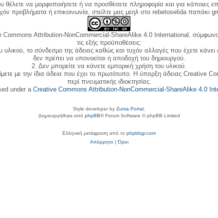
ου θέλετε να μορφοποιήσετε ή να προσθέσετε πληροφορία και για κάποιες επ
όν προβλήματα ή επικοινωνία, στείλτε μας μεηλ στο rebetoselida παπάκι g
e Commons Attribution-NonCommercial-ShareAlike 4.0 International, σύμφωνα 
τις εξής προϋποθέσεις:
ου υλικού, το σύνδεσμο της άδειας καθώς και τυχόν αλλαγές που έχετε κάνει
δεν πρέπει να υπονοείται η αποδοχή του δημιουργού.
2. Δεν μπορείτε να κάνετε εμπορική χρήση του υλικού.
ίμετε με την ίδια άδεια που έχει το πρωτότυπο. Η ύπαρξη άδειας Creative C
περί πνευματικής ιδιοκτησίας.
nsed under a
Creative Commons Attribution-NonCommercial-ShareAlike 4.0 Inte
Style developer by
Zuma Portal
,
Δημιουργήθηκε από
phpBB
® Forum Software © phpBB Limited
Ελληνική μετάφραση από το
phpbbgr.com
Απόρρητο
|
Όροι