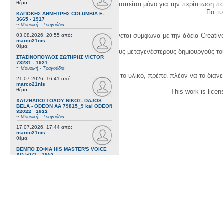
θέμα:
Η δημιουργία λογαριασμού απαιτείται μόνο για την περίπτωση π
Για τυχ
ΚΑΠΟΚΗΣ ΔΗΜΗΤΡΗΣ COLUMBIA E-
3665 - 1917
~
Μουσική - Τραγούδια
Η χρήση του υλικού της σελίδας γίνεται σύμφωνα με την άδεια Creativ
03.08.2026, 20:55
από:
marco21nis
θέμα:
1. Να αναφέρετε τον αρχικό και τους μεταγενέστερους δημιουργούς τ
ΣΤΑΣΙΝΟΠΟΥΛΟΣ ΣΩΤΗΡΗΣ VICTOR
73281 - 1921
~
Μουσική - Τραγούδια
3. Αν διασκευάσετε με κάθε τρόπο το υλικό, πρέπει πλέον να το διανε
21.07.2026, 16:41
από:
marco21nis
θέμα:
This work is lice
ΧΑΤΖΗΑΠΟΣΤΟΛΟΥ ΝΙΚΟΣ- DAJOS
BELA - ODEON AA 79815_9 kai ODEON
82022 - 1922
~
Μουσική - Τραγούδια
17.07.2026, 17:44
από:
marco21nis
θέμα:
ΒΕΜΠΟ ΣΟΦΙΑ HIS MASTER'S VOICE
AO 5071 - 1952
~
Μουσική - Τραγούδια
08.07.2026, 16:32
από:
marco21nis
θέμα:
ΚΑΛΟΜΟΙΡΗΣ ΓΕΩΡΓΙΟΣ -
ΤΣΑΓΚΑΡΑΚΗΣ ΔΗΜΗΤΡΗΣ ODEON GA
8029 - 1958
~
Μουσική - Τραγούδια