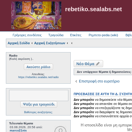
rebetiko.sealabs.net
Γρήγορες συνδέσεις
Τραγούδια
Ετικέτες
Ρεμπετο-pedia (wiki)
Βιβλ
Αρχική Σελίδα
Αρχική Συζητήσεων
Radio
(Καλή ακρόαση )..
Νέο Θέμα
Δεν υπάρχουν θέματα ή δημοσιεύσεις σ
Απευθείας:
https://rebetiko.sealabs.net/radio
Επιστροφή στο ευρετήριο
ΠΡΟΣΒΆΣΕΙΣ ΣΕ ΑΥΤΉ ΤΗ Δ. ΣΥΖΉΤ
Δεν μπορείτε
να δημοσιεύετε νέα θέματα
Δεν μπορείτε
να απαντάτε σε θέματα σε
Δεν μπορείτε
να επεξεργάζεστε τις δημο
Δεν μπορείτε
να διαγράφετε τις δημοσιε
Βαθύτερες αναζητήσεις;
Δεν μπορείτε
να επισυνάπτετε αρχεία σ
Τελευταία θέματα
Η ιστοσελίδα είναι μη εμπορι
03.08.2026, 20:56
από:
Μπ
marco21nis