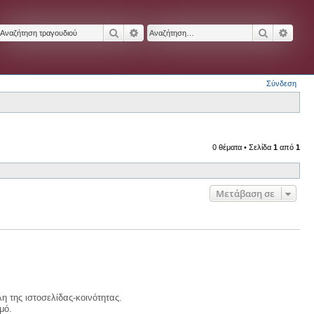
Αναζήτηση
Ειδική αναζήτηση
Αναζήτησ
Ειδικ
Σύνδεση
0 θέματα • Σελίδα
1
από
1
Μετάβαση σε
η της ιστοσελίδας-κοινότητας.
μό.