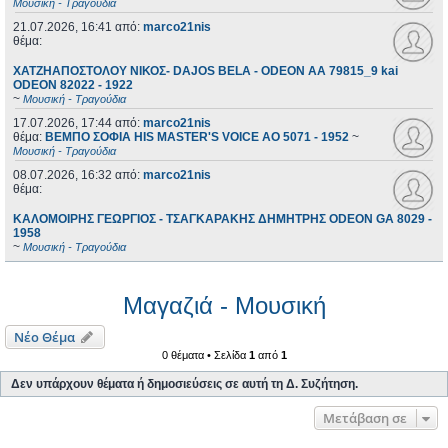
Μουσική - Τραγούδια
21.07.2026, 16:41
από:
marco21nis
θέμα:
ΧΑΤΖΗΑΠΟΣΤΟΛΟΥ ΝΙΚΟΣ- DAJOS BELA - ODEON AA 79815_9 kai
ODEON 82022 - 1922
~
Μουσική - Τραγούδια
17.07.2026, 17:44
από:
marco21nis
θέμα:
ΒΕΜΠΟ ΣΟΦΙΑ HIS MASTER'S VOICE AO 5071 - 1952
~
Μουσική - Τραγούδια
08.07.2026, 16:32
από:
marco21nis
θέμα:
ΚΑΛΟΜΟΙΡΗΣ ΓΕΩΡΓΙΟΣ - ΤΣΑΓΚΑΡΑΚΗΣ ΔΗΜΗΤΡΗΣ ODEON GA 8029 -
1958
~
Μουσική - Τραγούδια
Μαγαζιά - Μουσική
Νέο Θέμα
0 θέματα • Σελίδα
1
από
1
Δεν υπάρχουν θέματα ή δημοσιεύσεις σε αυτή τη Δ. Συζήτηση.
Μετάβαση σε