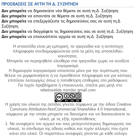
ΠΡΟΣΒΆΣΕΙΣ ΣΕ ΑΥΤΉ ΤΗ Δ. ΣΥΖΉΤΗΣΗ
Δεν μπορείτε
να δημοσιεύετε νέα θέματα σε αυτή τη Δ. Συζήτηση
Δεν μπορείτε
να απαντάτε σε θέματα σε αυτή τη Δ. Συζήτηση
Δεν μπορείτε
να επεξεργάζεστε τις δημοσιεύσεις σας σε αυτή τη Δ.
Συζήτηση
Δεν μπορείτε
να διαγράφετε τις δημοσιεύσεις σας σε αυτή τη Δ. Συζήτηση
Δεν μπορείτε
να επισυνάπτετε αρχεία σε αυτή τη Δ. Συζήτηση
Η ιστοσελίδα είναι μη εμπορική, τα τραγούδια και η αντίστοιχη
πληροφορία συνδιαμορφώνονται από τα μέλη της ιστοσελίδας-
κοινότητας.
Μπορείτε να περιηγηθείτε ελεύθερα στα τραγούδια χωρίς να ανοίξετε
λογαριασμό.
Η δημιουργία λογαριασμού απαιτείται μόνο για την περίπτωση που
θέλετε να μορφοποιήσετε ή να προσθέσετε πληροφορία και για κάποιες
επιπλέον λειτουργίες όπως η τοποθέτηση επιθυμίας στο ραδιόφωνο.
Για τυχόν προβλήματα ή επικοινωνία, στείλτε μας μεηλ στο
rebetoselida παπάκι gmail.com
Η χρήση του υλικού της σελίδας γίνεται σύμφωνα με την άδεια Creative
Commons Attribution-NonCommercial-ShareAlike 4.0 International,
σύμφωνα με την οποία μπορείτε να διανείμετε και να διασκευάσετε το
υλικό, με τις εξής προϋποθέσεις:
1. Να αναφέρετε τον αρχικό και τους μεταγενέστερους δημιουργούς του
υλικού, το σύνδεσμο της άδειας καθώς και τυχόν αλλαγές που έχετε
κάνει στο υλικό. Οι παραπάνω αναφορές γίνονται με κάθε εύλογο