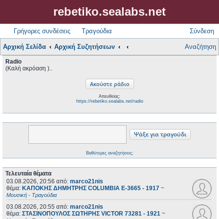
rebetiko.sealabs.net
Γρήγορες συνδέσεις
Τραγούδια
Σύνδεση
Αρχική Σελίδα
Αρχική Συζητήσεων
Αναζήτηση
Radio
(Καλή ακρόαση )..
Απευθείας:
https://rebetiko.sealabs.net/radio
Βαθύτερες αναζητήσεις;
Τελευταία θέματα
03.08.2026, 20:56
από:
marco21nis
θέμα:
ΚΑΠΟΚΗΣ ΔΗΜΗΤΡΗΣ COLUMBIA E-3665 - 1917
~
Μουσική - Τραγούδια
03.08.2026, 20:55
από:
marco21nis
θέμα:
ΣΤΑΣΙΝΟΠΟΥΛΟΣ ΣΩΤΗΡΗΣ VICTOR 73281 - 1921
~