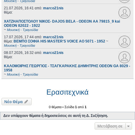
Μουσική - Τραγούδια
21.07.2026, 16:41
από:
marco21nis
θέμα:
ΧΑΤΖΗΑΠΟΣΤΟΛΟΥ ΝΙΚΟΣ- DAJOS BELA - ODEON AA 79815_9 kai
ODEON 82022 - 1922
~
Μουσική - Τραγούδια
17.07.2026, 17:44
από:
marco21nis
θέμα:
ΒΕΜΠΟ ΣΟΦΙΑ HIS MASTER'S VOICE AO 5071 - 1952
~
Μουσική - Τραγούδια
08.07.2026, 16:32
από:
marco21nis
θέμα:
ΚΑΛΟΜΟΙΡΗΣ ΓΕΩΡΓΙΟΣ - ΤΣΑΓΚΑΡΑΚΗΣ ΔΗΜΗΤΡΗΣ ODEON GA 8029 -
1958
~
Μουσική - Τραγούδια
Ερασιτεχνικά
Νέο Θέμα
0 θέματα • Σελίδα
1
από
1
Δεν υπάρχουν θέματα ή δημοσιεύσεις σε αυτή τη Δ. Συζήτηση.
Μετάβαση σε