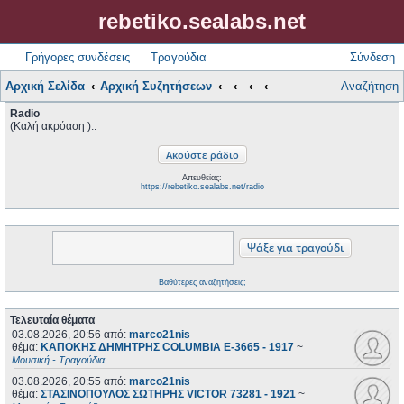
rebetiko.sealabs.net
Γρήγορες συνδέσεις
Τραγούδια
Σύνδεση
Αρχική Σελίδα
Αρχική Συζητήσεων
Αναζήτηση
Radio
(Καλή ακρόαση )..
Απευθείας:
https://rebetiko.sealabs.net/radio
Βαθύτερες αναζητήσεις;
Τελευταία θέματα
03.08.2026, 20:56
από:
marco21nis
θέμα:
ΚΑΠΟΚΗΣ ΔΗΜΗΤΡΗΣ COLUMBIA E-3665 - 1917
~
Μουσική - Τραγούδια
03.08.2026, 20:55
από:
marco21nis
θέμα:
ΣΤΑΣΙΝΟΠΟΥΛΟΣ ΣΩΤΗΡΗΣ VICTOR 73281 - 1921
~