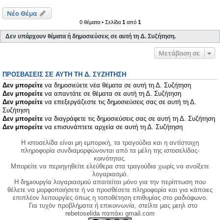
Νέο Θέμα
0 θέματα • Σελίδα
1
από
1
Δεν υπάρχουν θέματα ή δημοσιεύσεις σε αυτή τη Δ. Συζήτηση.
Μετάβαση σε
ΠΡΟΣΒΆΣΕΙΣ ΣΕ ΑΥΤΉ ΤΗ Δ. ΣΥΖΉΤΗΣΗ
Δεν μπορείτε
να δημοσιεύετε νέα θέματα σε αυτή τη Δ. Συζήτηση
Δεν μπορείτε
να απαντάτε σε θέματα σε αυτή τη Δ. Συζήτηση
Δεν μπορείτε
να επεξεργάζεστε τις δημοσιεύσεις σας σε αυτή τη Δ.
Συζήτηση
Δεν μπορείτε
να διαγράφετε τις δημοσιεύσεις σας σε αυτή τη Δ. Συζήτηση
Δεν μπορείτε
να επισυνάπτετε αρχεία σε αυτή τη Δ. Συζήτηση
Η ιστοσελίδα είναι μη εμπορική, τα τραγούδια και η αντίστοιχη
πληροφορία συνδιαμορφώνονται από τα μέλη της ιστοσελίδας-
κοινότητας.
Μπορείτε να περιηγηθείτε ελεύθερα στα τραγούδια χωρίς να ανοίξετε
λογαριασμό.
Η δημιουργία λογαριασμού απαιτείται μόνο για την περίπτωση που
θέλετε να μορφοποιήσετε ή να προσθέσετε πληροφορία και για κάποιες
επιπλέον λειτουργίες όπως η τοποθέτηση επιθυμίας στο ραδιόφωνο.
Για τυχόν προβλήματα ή επικοινωνία, στείλτε μας μεηλ στο
rebetoselida παπάκι gmail.com