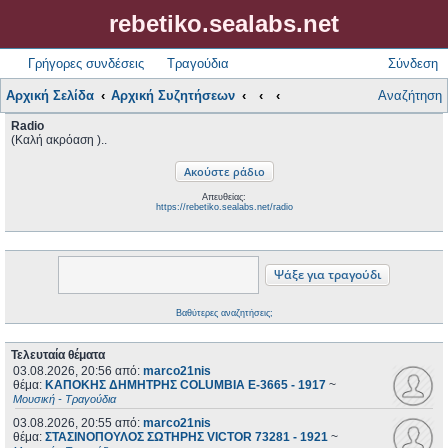
rebetiko.sealabs.net
Γρήγορες συνδέσεις
Τραγούδια
Σύνδεση
Αρχική Σελίδα
Αρχική Συζητήσεων
Αναζήτηση
Radio
(Καλή ακρόαση )..
Απευθείας:
https://rebetiko.sealabs.net/radio
Βαθύτερες αναζητήσεις;
Τελευταία θέματα
03.08.2026, 20:56
από:
marco21nis
θέμα:
ΚΑΠΟΚΗΣ ΔΗΜΗΤΡΗΣ COLUMBIA E-3665 - 1917
~
Μουσική - Τραγούδια
03.08.2026, 20:55
από:
marco21nis
θέμα:
ΣΤΑΣΙΝΟΠΟΥΛΟΣ ΣΩΤΗΡΗΣ VICTOR 73281 - 1921
~