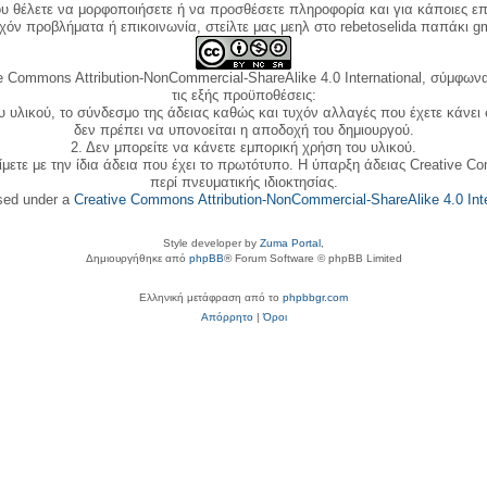
ου θέλετε να μορφοποιήσετε ή να προσθέσετε πληροφορία και για κάποιες επ
όν προβλήματα ή επικοινωνία, στείλτε μας μεηλ στο rebetoselida παπάκι g
e Commons Attribution-NonCommercial-ShareAlike 4.0 International, σύμφωνα 
τις εξής προϋποθέσεις:
ου υλικού, το σύνδεσμο της άδειας καθώς και τυχόν αλλαγές που έχετε κάνει
δεν πρέπει να υπονοείται η αποδοχή του δημιουργού.
2. Δεν μπορείτε να κάνετε εμπορική χρήση του υλικού.
ίμετε με την ίδια άδεια που έχει το πρωτότυπο. Η ύπαρξη άδειας Creative C
περί πνευματικής ιδιοκτησίας.
nsed under a
Creative Commons Attribution-NonCommercial-ShareAlike 4.0 Inte
Style developer by
Zuma Portal
,
Δημιουργήθηκε από
phpBB
® Forum Software © phpBB Limited
Ελληνική μετάφραση από το
phpbbgr.com
Απόρρητο
|
Όροι