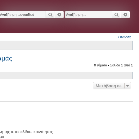
Αναζήτηση
Ειδική αναζήτηση
Αναζήτησ
Ειδικ
Σύνδεση
αμάς
0 θέματα • Σελίδα
1
από
1
Μετάβαση σε
η της ιστοσελίδας-κοινότητας.
μό.