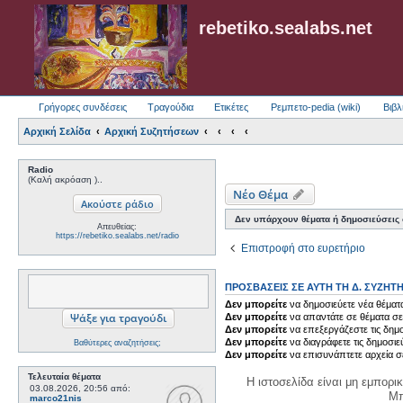
rebetiko.sealabs.net
Γρήγορες συνδέσεις
Τραγούδια
Ετικέτες
Ρεμπετο-pedia (wiki)
Βιβλ
Αρχική Σελίδα
Αρχική Συζητήσεων
Radio
(Καλή ακρόαση )..
Νέο Θέμα
Δεν υπάρχουν θέματα ή δημοσιεύσεις σ
Απευθείας:
https://rebetiko.sealabs.net/radio
Επιστροφή στο ευρετήριο
ΠΡΟΣΒΆΣΕΙΣ ΣΕ ΑΥΤΉ ΤΗ Δ. ΣΥΖΉΤ
Δεν μπορείτε
να δημοσιεύετε νέα θέματα
Δεν μπορείτε
να απαντάτε σε θέματα σε
Δεν μπορείτε
να επεξεργάζεστε τις δημο
Δεν μπορείτε
να διαγράφετε τις δημοσιε
Βαθύτερες αναζητήσεις;
Δεν μπορείτε
να επισυνάπτετε αρχεία σ
Τελευταία θέματα
Η ιστοσελίδα είναι μη εμπορι
03.08.2026, 20:56
από:
Μπ
marco21nis