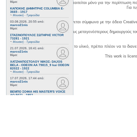
θέμα:
Η δημιουργία λογαριασμού απαιτείται μόνο για την περίπτωση π
Για τυχ
ΚΑΠΟΚΗΣ ΔΗΜΗΤΡΗΣ COLUMBIA E-
3665 - 1917
~
Μουσική - Τραγούδια
Η χρήση του υλικού της σελίδας γίνεται σύμφωνα με την άδεια Creativ
03.08.2026, 20:55
από:
marco21nis
θέμα:
1. Να αναφέρετε τον αρχικό και τους μεταγενέστερους δημιουργούς τ
ΣΤΑΣΙΝΟΠΟΥΛΟΣ ΣΩΤΗΡΗΣ VICTOR
73281 - 1921
~
Μουσική - Τραγούδια
3. Αν διασκευάσετε με κάθε τρόπο το υλικό, πρέπει πλέον να το διανε
21.07.2026, 16:41
από:
marco21nis
θέμα:
This work is lice
ΧΑΤΖΗΑΠΟΣΤΟΛΟΥ ΝΙΚΟΣ- DAJOS
BELA - ODEON AA 79815_9 kai ODEON
82022 - 1922
~
Μουσική - Τραγούδια
17.07.2026, 17:44
από:
marco21nis
θέμα:
ΒΕΜΠΟ ΣΟΦΙΑ HIS MASTER'S VOICE
AO 5071 - 1952
~
Μουσική - Τραγούδια
08.07.2026, 16:32
από:
marco21nis
θέμα:
ΚΑΛΟΜΟΙΡΗΣ ΓΕΩΡΓΙΟΣ -
ΤΣΑΓΚΑΡΑΚΗΣ ΔΗΜΗΤΡΗΣ ODEON GA
8029 - 1958
~
Μουσική - Τραγούδια