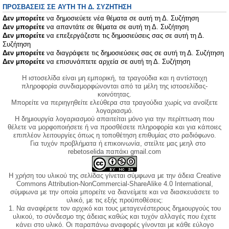
ΠΡΟΣΒΆΣΕΙΣ ΣΕ ΑΥΤΉ ΤΗ Δ. ΣΥΖΉΤΗΣΗ
Δεν μπορείτε
να δημοσιεύετε νέα θέματα σε αυτή τη Δ. Συζήτηση
Δεν μπορείτε
να απαντάτε σε θέματα σε αυτή τη Δ. Συζήτηση
Δεν μπορείτε
να επεξεργάζεστε τις δημοσιεύσεις σας σε αυτή τη Δ.
Συζήτηση
Δεν μπορείτε
να διαγράφετε τις δημοσιεύσεις σας σε αυτή τη Δ. Συζήτηση
Δεν μπορείτε
να επισυνάπτετε αρχεία σε αυτή τη Δ. Συζήτηση
Η ιστοσελίδα είναι μη εμπορική, τα τραγούδια και η αντίστοιχη
πληροφορία συνδιαμορφώνονται από τα μέλη της ιστοσελίδας-
κοινότητας.
Μπορείτε να περιηγηθείτε ελεύθερα στα τραγούδια χωρίς να ανοίξετε
λογαριασμό.
Η δημιουργία λογαριασμού απαιτείται μόνο για την περίπτωση που
θέλετε να μορφοποιήσετε ή να προσθέσετε πληροφορία και για κάποιες
επιπλέον λειτουργίες όπως η τοποθέτηση επιθυμίας στο ραδιόφωνο.
Για τυχόν προβλήματα ή επικοινωνία, στείλτε μας μεηλ στο
rebetoselida παπάκι gmail.com
Η χρήση του υλικού της σελίδας γίνεται σύμφωνα με την άδεια Creative
Commons Attribution-NonCommercial-ShareAlike 4.0 International,
σύμφωνα με την οποία μπορείτε να διανείμετε και να διασκευάσετε το
υλικό, με τις εξής προϋποθέσεις:
1. Να αναφέρετε τον αρχικό και τους μεταγενέστερους δημιουργούς του
υλικού, το σύνδεσμο της άδειας καθώς και τυχόν αλλαγές που έχετε
κάνει στο υλικό. Οι παραπάνω αναφορές γίνονται με κάθε εύλογο