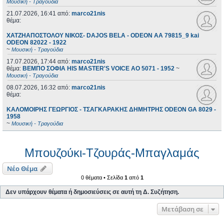
Μουσική - Τραγούδια
21.07.2026, 16:41
από:
marco21nis
θέμα:
ΧΑΤΖΗΑΠΟΣΤΟΛΟΥ ΝΙΚΟΣ- DAJOS BELA - ODEON AA 79815_9 kai
ODEON 82022 - 1922
~
Μουσική - Τραγούδια
17.07.2026, 17:44
από:
marco21nis
θέμα:
ΒΕΜΠΟ ΣΟΦΙΑ HIS MASTER'S VOICE AO 5071 - 1952
~
Μουσική - Τραγούδια
08.07.2026, 16:32
από:
marco21nis
θέμα:
ΚΑΛΟΜΟΙΡΗΣ ΓΕΩΡΓΙΟΣ - ΤΣΑΓΚΑΡΑΚΗΣ ΔΗΜΗΤΡΗΣ ODEON GA 8029 -
1958
~
Μουσική - Τραγούδια
Μπουζούκι-Τζουράς-Μπαγλαμάς
Νέο Θέμα
0 θέματα • Σελίδα
1
από
1
Δεν υπάρχουν θέματα ή δημοσιεύσεις σε αυτή τη Δ. Συζήτηση.
Μετάβαση σε