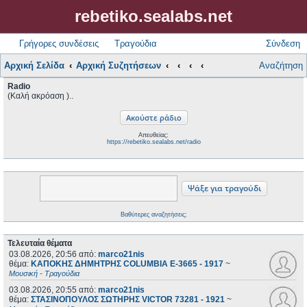
rebetiko.sealabs.net
Γρήγορες συνδέσεις
Τραγούδια
Σύνδεση
Αρχική Σελίδα
Αρχική Συζητήσεων
Αναζήτηση
Radio
(Καλή ακρόαση )..
Απευθείας:
https://rebetiko.sealabs.net/radio
Βαθύτερες αναζητήσεις;
Τελευταία θέματα
03.08.2026, 20:56
από:
marco21nis
θέμα:
ΚΑΠΟΚΗΣ ΔΗΜΗΤΡΗΣ COLUMBIA E-3665 - 1917
~
Μουσική - Τραγούδια
03.08.2026, 20:55
από:
marco21nis
θέμα:
ΣΤΑΣΙΝΟΠΟΥΛΟΣ ΣΩΤΗΡΗΣ VICTOR 73281 - 1921
~