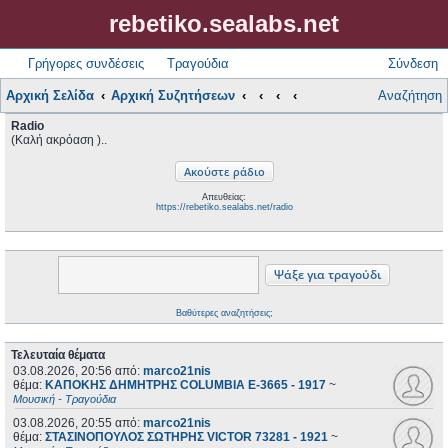
rebetiko.sealabs.net
Γρήγορες συνδέσεις
Τραγούδια
Σύνδεση
Αρχική Σελίδα
Αρχική Συζητήσεων
Αναζήτηση
Radio
(Καλή ακρόαση )..
Απευθείας:
https://rebetiko.sealabs.net/radio
Βαθύτερες αναζητήσεις;
Τελευταία θέματα
03.08.2026, 20:56
από:
marco21nis
θέμα:
ΚΑΠΟΚΗΣ ΔΗΜΗΤΡΗΣ COLUMBIA E-3665 - 1917
~
Μουσική - Τραγούδια
03.08.2026, 20:55
από:
marco21nis
θέμα:
ΣΤΑΣΙΝΟΠΟΥΛΟΣ ΣΩΤΗΡΗΣ VICTOR 73281 - 1921
~