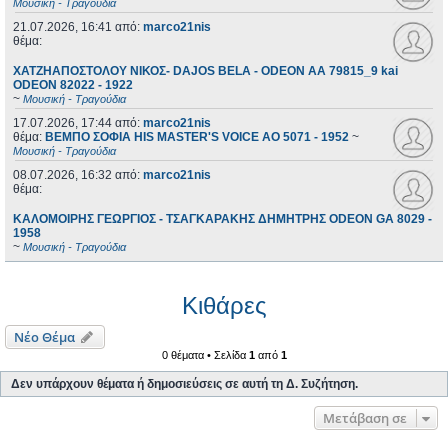
Μουσική - Τραγούδια
21.07.2026, 16:41
από:
marco21nis
θέμα:
ΧΑΤΖΗΑΠΟΣΤΟΛΟΥ ΝΙΚΟΣ- DAJOS BELA - ODEON AA 79815_9 kai
ODEON 82022 - 1922
~
Μουσική - Τραγούδια
17.07.2026, 17:44
από:
marco21nis
θέμα:
ΒΕΜΠΟ ΣΟΦΙΑ HIS MASTER'S VOICE AO 5071 - 1952
~
Μουσική - Τραγούδια
08.07.2026, 16:32
από:
marco21nis
θέμα:
ΚΑΛΟΜΟΙΡΗΣ ΓΕΩΡΓΙΟΣ - ΤΣΑΓΚΑΡΑΚΗΣ ΔΗΜΗΤΡΗΣ ODEON GA 8029 -
1958
~
Μουσική - Τραγούδια
Κιθάρες
Νέο Θέμα
0 θέματα • Σελίδα
1
από
1
Δεν υπάρχουν θέματα ή δημοσιεύσεις σε αυτή τη Δ. Συζήτηση.
Μετάβαση σε