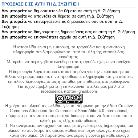
ΠΡΟΣΒΆΣΕΙΣ ΣΕ ΑΥΤΉ ΤΗ Δ. ΣΥΖΉΤΗΣΗ
Δεν μπορείτε
να δημοσιεύετε νέα θέματα σε αυτή τη Δ. Συζήτηση
Δεν μπορείτε
να απαντάτε σε θέματα σε αυτή τη Δ. Συζήτηση
Δεν μπορείτε
να επεξεργάζεστε τις δημοσιεύσεις σας σε αυτή τη Δ.
Συζήτηση
Δεν μπορείτε
να διαγράφετε τις δημοσιεύσεις σας σε αυτή τη Δ. Συζήτηση
Δεν μπορείτε
να επισυνάπτετε αρχεία σε αυτή τη Δ. Συζήτηση
Η ιστοσελίδα είναι μη εμπορική, τα τραγούδια και η αντίστοιχη
πληροφορία συνδιαμορφώνονται από τα μέλη της ιστοσελίδας-
κοινότητας.
Μπορείτε να περιηγηθείτε ελεύθερα στα τραγούδια χωρίς να ανοίξετε
λογαριασμό.
Η δημιουργία λογαριασμού απαιτείται μόνο για την περίπτωση που
θέλετε να μορφοποιήσετε ή να προσθέσετε πληροφορία και για κάποιες
επιπλέον λειτουργίες όπως η τοποθέτηση επιθυμίας στο ραδιόφωνο.
Για τυχόν προβλήματα ή επικοινωνία, στείλτε μας μεηλ στο
rebetoselida παπάκι gmail.com
Η χρήση του υλικού της σελίδας γίνεται σύμφωνα με την άδεια Creative
Commons Attribution-NonCommercial-ShareAlike 4.0 International,
σύμφωνα με την οποία μπορείτε να διανείμετε και να διασκευάσετε το
υλικό, με τις εξής προϋποθέσεις:
1. Να αναφέρετε τον αρχικό και τους μεταγενέστερους δημιουργούς του
υλικού, το σύνδεσμο της άδειας καθώς και τυχόν αλλαγές που έχετε
κάνει στο υλικό. Οι παραπάνω αναφορές γίνονται με κάθε εύλογο