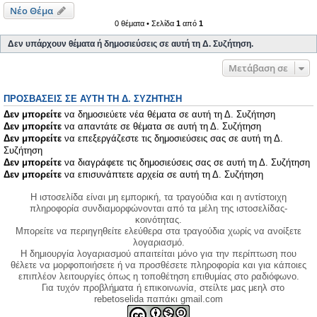
Νέο Θέμα
0 θέματα • Σελίδα
1
από
1
Δεν υπάρχουν θέματα ή δημοσιεύσεις σε αυτή τη Δ. Συζήτηση.
Μετάβαση σε
ΠΡΟΣΒΆΣΕΙΣ ΣΕ ΑΥΤΉ ΤΗ Δ. ΣΥΖΉΤΗΣΗ
Δεν μπορείτε
να δημοσιεύετε νέα θέματα σε αυτή τη Δ. Συζήτηση
Δεν μπορείτε
να απαντάτε σε θέματα σε αυτή τη Δ. Συζήτηση
Δεν μπορείτε
να επεξεργάζεστε τις δημοσιεύσεις σας σε αυτή τη Δ.
Συζήτηση
Δεν μπορείτε
να διαγράφετε τις δημοσιεύσεις σας σε αυτή τη Δ. Συζήτηση
Δεν μπορείτε
να επισυνάπτετε αρχεία σε αυτή τη Δ. Συζήτηση
Η ιστοσελίδα είναι μη εμπορική, τα τραγούδια και η αντίστοιχη
πληροφορία συνδιαμορφώνονται από τα μέλη της ιστοσελίδας-
κοινότητας.
Μπορείτε να περιηγηθείτε ελεύθερα στα τραγούδια χωρίς να ανοίξετε
λογαριασμό.
Η δημιουργία λογαριασμού απαιτείται μόνο για την περίπτωση που
θέλετε να μορφοποιήσετε ή να προσθέσετε πληροφορία και για κάποιες
επιπλέον λειτουργίες όπως η τοποθέτηση επιθυμίας στο ραδιόφωνο.
Για τυχόν προβλήματα ή επικοινωνία, στείλτε μας μεηλ στο
rebetoselida παπάκι gmail.com