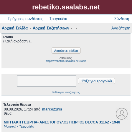
rebetiko.sealabs.net
Γρήγορες συνδέσεις
Τραγούδια
Σύνδεση
Αρχική Σελίδα
Αρχική Συζητήσεων
Αναζήτηση
Radio
(Καλή ακρόαση )..
Απευθείας:
https://rebetiko.sealabs.net/radio
Βαθύτερες αναζητήσεις;
Τελευταία θέματα
08.08.2026, 17:24
από:
marco21nis
θέμα:
ΜΗΤΤΑΚΗ ΓΕΩΡΓΙΑ- ΑΝΕΣΤΟΠΟΥΛΟΣ ΓΙΩΡΓΟΣ DECCA 31162 - 1948
~
Μουσική - Τραγούδια