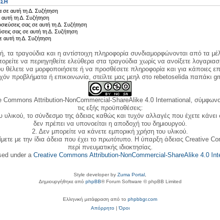
ΗΣΗ
 σε αυτή τη Δ. Συζήτηση
 αυτή τη Δ. Συζήτηση
σιεύσεις σας σε αυτή τη Δ. Συζήτηση
ύσεις σας σε αυτή τη Δ. Συζήτηση
ε αυτή τη Δ. Συζήτηση
κή, τα τραγούδια και η αντίστοιχη πληροφορία συνδιαμορφώνονται από τα μέλ
ορείτε να περιηγηθείτε ελεύθερα στα τραγούδια χωρίς να ανοίξετε λογαριασ
ου θέλετε να μορφοποιήσετε ή να προσθέσετε πληροφορία και για κάποιες επ
όν προβλήματα ή επικοινωνία, στείλτε μας μεηλ στο rebetoselida παπάκι g
e Commons Attribution-NonCommercial-ShareAlike 4.0 International, σύμφωνα 
τις εξής προϋποθέσεις:
ου υλικού, το σύνδεσμο της άδειας καθώς και τυχόν αλλαγές που έχετε κάνει
δεν πρέπει να υπονοείται η αποδοχή του δημιουργού.
2. Δεν μπορείτε να κάνετε εμπορική χρήση του υλικού.
ίμετε με την ίδια άδεια που έχει το πρωτότυπο. Η ύπαρξη άδειας Creative C
περί πνευματικής ιδιοκτησίας.
nsed under a
Creative Commons Attribution-NonCommercial-ShareAlike 4.0 Inte
Style developer by
Zuma Portal
,
Δημιουργήθηκε από
phpBB
® Forum Software © phpBB Limited
Ελληνική μετάφραση από το
phpbbgr.com
Απόρρητο
|
Όροι