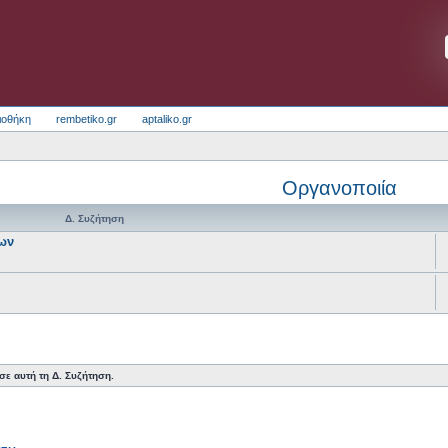
ιοθήκη
rembetiko.gr
aptaliko.gr
Οργανοποιία
Δ. Συζήτηση
ων
ε αυτή τη Δ. Συζήτηση.