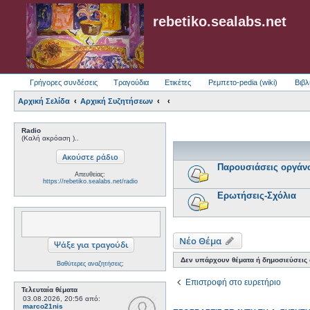
rebetiko.sealabs.net
Γρήγορες συνδέσεις
Τραγούδια
Ετικέτες
Ρεμπετο-pedia (wiki)
Βιβλ
Αρχική Σελίδα
Αρχική Συζητήσεων
Radio
(Καλή ακρόαση )..
Παρουσιάσεις οργάν
Απευθείας:
https://rebetiko.sealabs.net/radio
Ερωτήσεις-Σχόλια
Νέο Θέμα
Δεν υπάρχουν θέματα ή δημοσιεύσεις σ
Βαθύτερες αναζητήσεις;
Επιστροφή στο ευρετήριο
Τελευταία θέματα
03.08.2026, 20:56
από:
marco21nis