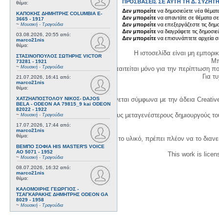
ΠΡΟΣΒΆΣΕΙΣ ΣΕ ΑΥΤΉ ΤΗ Δ. ΣΥΖΉΤ
θέμα:
Δεν μπορείτε
να δημοσιεύετε νέα θέματα
ΚΑΠΟΚΗΣ ΔΗΜΗΤΡΗΣ COLUMBIA E-
Δεν μπορείτε
να απαντάτε σε θέματα σε
3665 - 1917
~
Δεν μπορείτε
να επεξεργάζεστε τις δημο
Μουσική - Τραγούδια
Δεν μπορείτε
να διαγράφετε τις δημοσιε
03.08.2026, 20:55
από:
Δεν μπορείτε
να επισυνάπτετε αρχεία σ
marco21nis
θέμα:
Η ιστοσελίδα είναι μη εμπορι
ΣΤΑΣΙΝΟΠΟΥΛΟΣ ΣΩΤΗΡΗΣ VICTOR
Μπ
73281 - 1921
~
Μουσική - Τραγούδια
Η δημιουργία λογαριασμού απαιτείται μόνο για την περίπτωση π
Για τυχ
21.07.2026, 16:41
από:
marco21nis
θέμα:
Η χρήση του υλικού της σελίδας γίνεται σύμφωνα με την άδεια Creativ
ΧΑΤΖΗΑΠΟΣΤΟΛΟΥ ΝΙΚΟΣ- DAJOS
BELA - ODEON AA 79815_9 kai ODEON
82022 - 1922
1. Να αναφέρετε τον αρχικό και τους μεταγενέστερους δημιουργούς τ
~
Μουσική - Τραγούδια
17.07.2026, 17:44
από:
marco21nis
θέμα:
3. Αν διασκευάσετε με κάθε τρόπο το υλικό, πρέπει πλέον να το διανε
ΒΕΜΠΟ ΣΟΦΙΑ HIS MASTER'S VOICE
AO 5071 - 1952
This work is lice
~
Μουσική - Τραγούδια
08.07.2026, 16:32
από:
marco21nis
θέμα:
ΚΑΛΟΜΟΙΡΗΣ ΓΕΩΡΓΙΟΣ -
ΤΣΑΓΚΑΡΑΚΗΣ ΔΗΜΗΤΡΗΣ ODEON GA
8029 - 1958
~
Μουσική - Τραγούδια