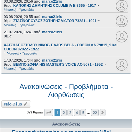
03.08.2026, 20:56
από:
marco21nis
θέμα:
ΚΑΠΟΚΗΣ ΔΗΜΗΤΡΗΣ COLUMBIA E-3665 - 1917
~
Μουσική - Τραγούδια
03.08.2026, 20:55
από:
marco21nis
θέμα:
ΣΤΑΣΙΝΟΠΟΥΛΟΣ ΣΩΤΗΡΗΣ VICTOR 73281 - 1921
~
Μουσική - Τραγούδια
21.07.2026, 16:41
από:
marco21nis
θέμα:
ΧΑΤΖΗΑΠΟΣΤΟΛΟΥ ΝΙΚΟΣ- DAJOS BELA - ODEON AA 79815_9 kai
ODEON 82022 - 1922
~
Μουσική - Τραγούδια
17.07.2026, 17:44
από:
marco21nis
θέμα:
ΒΕΜΠΟ ΣΟΦΙΑ HIS MASTER'S VOICE AO 5071 - 1952
~
Μουσική - Τραγούδια
Ανακοινώσεις - Προβλήματα -
Διορθώσεις
Νέο Θέμα
Σελίδα
1
από
22
1
2
3
4
5
22
Επόμενη
329 θέματα
…
Ανακοινώσεις