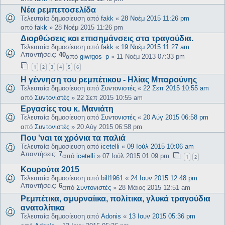
Νέα ρεμπετοσελίδα
Τελευταία δημοσίευση από
fakk
«
28 Νοέμ 2015 11:26 pm
από
fakk
»
28 Νοέμ 2015 11:26 pm
Διορθώσεις και επισημάνσεις στα τραγούδια.
Τελευταία δημοσίευση από
fakk
«
19 Νοέμ 2015 11:27 am
Απαντήσεις:
40
από
giwrgos_p
»
11 Νοέμ 2013 07:33 pm
1
2
3
4
5
6
Η γέννηση του ρεμπέτικου - Ηλίας Μπαρούνης
Τελευταία δημοσίευση από
Συντονιστές
«
22 Σεπ 2015 10:55 am
από
Συντονιστές
»
22 Σεπ 2015 10:55 am
Εργασίες του κ. Μανιάτη
Τελευταία δημοσίευση από
Συντονιστές
«
20 Αύγ 2015 06:58 pm
από
Συντονιστές
»
20 Αύγ 2015 06:58 pm
Που 'ναι τα χρόνια τα παλιά
Τελευταία δημοσίευση από
icetelli
«
09 Ιούλ 2015 10:06 am
Απαντήσεις:
7
από
icetelli
»
07 Ιούλ 2015 01:09 pm
1
2
Κουρούτα 2015
Τελευταία δημοσίευση από
bill1961
«
24 Ιουν 2015 12:48 pm
Απαντήσεις:
6
από
Συντονιστές
»
28 Μάιος 2015 12:51 am
Ρεμπέτικα, σμυρναίικα, πολίτικα, γλυκά τραγούδια
ανατολίτικα
Τελευταία δημοσίευση από
Adonis
«
13 Ιουν 2015 05:36 pm