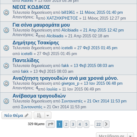
από
Adonis
»
13 Ιουν 2015 05:36 pm
ΝΕΟΣ ΚΩΔΙΚΟΣ
Τελευταία δημοσίευση από
bill1961
«
11 Μάιος 2015 01:40 pm
Απαντήσεις:
1
από
ΧΑΤΖΗΧΡΗΣΤΟΣ
»
11 Μάιος 2015 12:27 pm
Για σένα μαυρομάτα μου
Τελευταία δημοσίευση από
Alcibiadis
«
21 Απρ 2015 12:42 pm
Απαντήσεις:
2
από
Alcibiadis
»
21 Απρ 2015 02:18 am
Δημήτρης Τσακίρης
Τελευταία δημοσίευση από
icetelli
«
27 Φεβ 2015 01:45 pm
από
icetelli
»
27 Φεβ 2015 01:45 pm
Παντελίδης
Τελευταία δημοσίευση από
fakk
«
13 Φεβ 2015 08:03 am
από
fakk
»
13 Φεβ 2015 08:03 am
Αναζήτηση τραγουδιών ανά μια χρονιά μόνο.
Τελευταία δημοσίευση από
giwrgos_p
«
13 Ιαν 2015 06:48 pm
Απαντήσεις:
4
από
Ιουλία
»
11 Ιαν 2015 06:49 pm
Ανέβασμα τραγουδιών
Τελευταία δημοσίευση από
Συντονιστές
«
21 Οκτ 2014 11:53 pm
από
Συντονιστές
»
21 Οκτ 2014 11:53 pm
Νέο Θέμα
Σελίδα
1
από
22
1
2
3
4
5
22
Επόμενη
329 θέματα
…
Μετάβαση σε