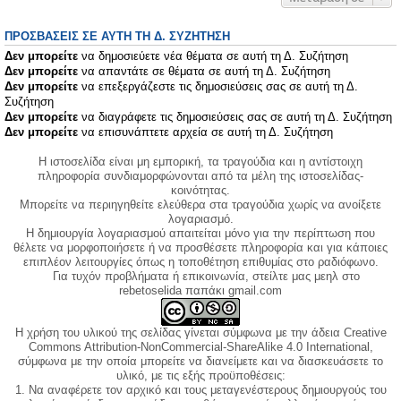
ΠΡΟΣΒΆΣΕΙΣ ΣΕ ΑΥΤΉ ΤΗ Δ. ΣΥΖΉΤΗΣΗ
Δεν μπορείτε
να δημοσιεύετε νέα θέματα σε αυτή τη Δ. Συζήτηση
Δεν μπορείτε
να απαντάτε σε θέματα σε αυτή τη Δ. Συζήτηση
Δεν μπορείτε
να επεξεργάζεστε τις δημοσιεύσεις σας σε αυτή τη Δ.
Συζήτηση
Δεν μπορείτε
να διαγράφετε τις δημοσιεύσεις σας σε αυτή τη Δ. Συζήτηση
Δεν μπορείτε
να επισυνάπτετε αρχεία σε αυτή τη Δ. Συζήτηση
Η ιστοσελίδα είναι μη εμπορική, τα τραγούδια και η αντίστοιχη
πληροφορία συνδιαμορφώνονται από τα μέλη της ιστοσελίδας-
κοινότητας.
Μπορείτε να περιηγηθείτε ελεύθερα στα τραγούδια χωρίς να ανοίξετε
λογαριασμό.
Η δημιουργία λογαριασμού απαιτείται μόνο για την περίπτωση που
θέλετε να μορφοποιήσετε ή να προσθέσετε πληροφορία και για κάποιες
επιπλέον λειτουργίες όπως η τοποθέτηση επιθυμίας στο ραδιόφωνο.
Για τυχόν προβλήματα ή επικοινωνία, στείλτε μας μεηλ στο
rebetoselida παπάκι gmail.com
Η χρήση του υλικού της σελίδας γίνεται σύμφωνα με την άδεια Creative
Commons Attribution-NonCommercial-ShareAlike 4.0 International,
σύμφωνα με την οποία μπορείτε να διανείμετε και να διασκευάσετε το
υλικό, με τις εξής προϋποθέσεις:
1. Να αναφέρετε τον αρχικό και τους μεταγενέστερους δημιουργούς του