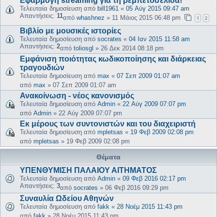
Εφαρμογή streaming για τη ρεμπετοσελίδα!
Τελευταία δημοσίευση από
bill1961
«
05 Αύγ 2015 09:47 am
Απαντήσεις:
11
από
whashnez
»
11 Μάιος 2015 06:48 pm
1
2
Βιβλίο με μουσικές ιστορίες
Τελευταία δημοσίευση από
socrates
«
04 Ιαν 2015 11:58 am
Απαντήσεις:
2
από
toliosgl
»
26 Δεκ 2014 08:18 pm
Εμφάνιση ποιότητας κωδικοποίησης και διάρκειας
τραγουδιών
Τελευταία δημοσίευση από
max
«
07 Σεπ 2009 01:07 am
από
max
»
07 Σεπ 2009 01:07 am
Ανακοίνωση - νέος κανονισμός
Τελευταία δημοσίευση από
Admin
«
22 Αύγ 2009 07:07 pm
από
Admin
»
22 Αύγ 2009 07:07 pm
Εκ μέρους των συντονιστών και του διαχειριστή
Τελευταία δημοσίευση από
mpletsas
«
19 Φεβ 2009 02:08 pm
από
mpletsas
»
19 Φεβ 2009 02:08 pm
Θέματα
ΥΠΕΝΘΥΜΙΣΗ ΠΑΛΑΙΟΥ ΑΙΤΗΜΑΤΟΣ
Τελευταία δημοσίευση από
Admin
«
09 Φεβ 2016 02:17 pm
Απαντήσεις:
3
από
socrates
»
06 Φεβ 2016 09:29 pm
Συναυλία Ωδείου Αθηνών
Τελευταία δημοσίευση από
fakk
«
28 Νοέμ 2015 11:43 pm
από
fakk
»
28 Νοέμ 2015 11:43 pm