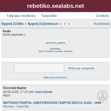
rebetiko.sealabs.net
Γρήγορες συνδέσεις
Τραγούδια
Σύνδεση
Αρχική Σελίδα
Αρχική Συζητήσεων
Αναζήτηση
Radio
(Καλή ακρόαση )..
Απευθείας:
https://rebetiko.sealabs.net/radio
Βαθύτερες αναζητήσεις;
Τελευταία θέματα
08.08.2026, 17:24
από:
marco21nis
θέμα:
ΜΗΤΤΑΚΗ ΓΕΩΡΓΙΑ- ΑΝΕΣΤΟΠΟΥΛΟΣ ΓΙΩΡΓΟΣ DECCA 31162 - 1948
~
Μουσική - Τραγούδια