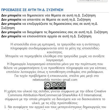
ΠΡΟΣΒΆΣΕΙΣ ΣΕ ΑΥΤΉ ΤΗ Δ. ΣΥΖΉΤΗΣΗ
Δεν μπορείτε
να δημοσιεύετε νέα θέματα σε αυτή τη Δ. Συζήτηση
Δεν μπορείτε
να απαντάτε σε θέματα σε αυτή τη Δ. Συζήτηση
Δεν μπορείτε
να επεξεργάζεστε τις δημοσιεύσεις σας σε αυτή τη Δ.
Συζήτηση
Δεν μπορείτε
να διαγράφετε τις δημοσιεύσεις σας σε αυτή τη Δ. Συζήτηση
Δεν μπορείτε
να επισυνάπτετε αρχεία σε αυτή τη Δ. Συζήτηση
Η ιστοσελίδα είναι μη εμπορική, τα τραγούδια και η αντίστοιχη
πληροφορία συνδιαμορφώνονται από τα μέλη της ιστοσελίδας-
κοινότητας.
Μπορείτε να περιηγηθείτε ελεύθερα στα τραγούδια χωρίς να ανοίξετε
λογαριασμό.
Η δημιουργία λογαριασμού απαιτείται μόνο για την περίπτωση που
θέλετε να μορφοποιήσετε ή να προσθέσετε πληροφορία και για κάποιες
επιπλέον λειτουργίες όπως η τοποθέτηση επιθυμίας στο ραδιόφωνο.
Για τυχόν προβλήματα ή επικοινωνία, στείλτε μας μεηλ στο
rebetoselida παπάκι gmail.com
Η χρήση του υλικού της σελίδας γίνεται σύμφωνα με την άδεια Creative
Commons Attribution-NonCommercial-ShareAlike 4.0 International,
σύμφωνα με την οποία μπορείτε να διανείμετε και να διασκευάσετε το
υλικό, με τις εξής προϋποθέσεις:
1. Να αναφέρετε τον αρχικό και τους μεταγενέστερους δημιουργούς του