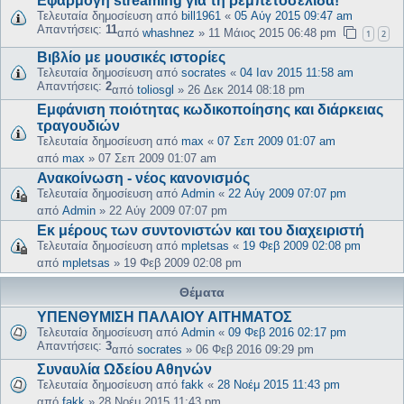
Εφαρμογή streaming για τη ρεμπετοσελίδα!
Τελευταία δημοσίευση από
bill1961
«
05 Αύγ 2015 09:47 am
Απαντήσεις:
11
από
whashnez
»
11 Μάιος 2015 06:48 pm
1
2
Βιβλίο με μουσικές ιστορίες
Τελευταία δημοσίευση από
socrates
«
04 Ιαν 2015 11:58 am
Απαντήσεις:
2
από
toliosgl
»
26 Δεκ 2014 08:18 pm
Εμφάνιση ποιότητας κωδικοποίησης και διάρκειας
τραγουδιών
Τελευταία δημοσίευση από
max
«
07 Σεπ 2009 01:07 am
από
max
»
07 Σεπ 2009 01:07 am
Ανακοίνωση - νέος κανονισμός
Τελευταία δημοσίευση από
Admin
«
22 Αύγ 2009 07:07 pm
από
Admin
»
22 Αύγ 2009 07:07 pm
Εκ μέρους των συντονιστών και του διαχειριστή
Τελευταία δημοσίευση από
mpletsas
«
19 Φεβ 2009 02:08 pm
από
mpletsas
»
19 Φεβ 2009 02:08 pm
Θέματα
ΥΠΕΝΘΥΜΙΣΗ ΠΑΛΑΙΟΥ ΑΙΤΗΜΑΤΟΣ
Τελευταία δημοσίευση από
Admin
«
09 Φεβ 2016 02:17 pm
Απαντήσεις:
3
από
socrates
»
06 Φεβ 2016 09:29 pm
Συναυλία Ωδείου Αθηνών
Τελευταία δημοσίευση από
fakk
«
28 Νοέμ 2015 11:43 pm
από
fakk
»
28 Νοέμ 2015 11:43 pm