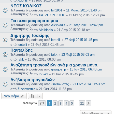
από
Adonis
»
13 Ιουν 2015 05:36 pm
ΝΕΟΣ ΚΩΔΙΚΟΣ
Τελευταία δημοσίευση από
bill1961
«
11 Μάιος 2015 01:40 pm
Απαντήσεις:
1
από
ΧΑΤΖΗΧΡΗΣΤΟΣ
»
11 Μάιος 2015 12:27 pm
Για σένα μαυρομάτα μου
Τελευταία δημοσίευση από
Alcibiadis
«
21 Απρ 2015 12:42 pm
Απαντήσεις:
2
από
Alcibiadis
»
21 Απρ 2015 02:18 am
Δημήτρης Τσακίρης
Τελευταία δημοσίευση από
icetelli
«
27 Φεβ 2015 01:45 pm
από
icetelli
»
27 Φεβ 2015 01:45 pm
Παντελίδης
Τελευταία δημοσίευση από
fakk
«
13 Φεβ 2015 08:03 am
από
fakk
»
13 Φεβ 2015 08:03 am
Αναζήτηση τραγουδιών ανά μια χρονιά μόνο.
Τελευταία δημοσίευση από
giwrgos_p
«
13 Ιαν 2015 06:48 pm
Απαντήσεις:
4
από
Ιουλία
»
11 Ιαν 2015 06:49 pm
Ανέβασμα τραγουδιών
Τελευταία δημοσίευση από
Συντονιστές
«
21 Οκτ 2014 11:53 pm
από
Συντονιστές
»
21 Οκτ 2014 11:53 pm
Νέο Θέμα
Σελίδα
1
από
22
1
2
3
4
5
22
Επόμενη
329 θέματα
…
Μετάβαση σε