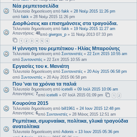
Νέα ρεμπετοσελίδα
Τελευταία δημοσίευση από
fakk
«
28 Νοέμ 2015 11:26 pm
από
fakk
»
28 Νοέμ 2015 11:26 pm
Διορθώσεις και επισημάνσεις στα τραγούδια.
Τελευταία δημοσίευση από
fakk
«
19 Νοέμ 2015 11:27 am
Απαντήσεις:
40
από
giwrgos_p
»
11 Νοέμ 2013 07:33 pm
1
2
3
4
5
6
Η γέννηση του ρεμπέτικου - Ηλίας Μπαρούνης
Τελευταία δημοσίευση από
Συντονιστές
«
22 Σεπ 2015 10:55 am
από
Συντονιστές
»
22 Σεπ 2015 10:55 am
Εργασίες του κ. Μανιάτη
Τελευταία δημοσίευση από
Συντονιστές
«
20 Αύγ 2015 06:58 pm
από
Συντονιστές
»
20 Αύγ 2015 06:58 pm
Που 'ναι τα χρόνια τα παλιά
Τελευταία δημοσίευση από
icetelli
«
09 Ιούλ 2015 10:06 am
Απαντήσεις:
7
από
icetelli
»
07 Ιούλ 2015 01:09 pm
1
2
Κουρούτα 2015
Τελευταία δημοσίευση από
bill1961
«
24 Ιουν 2015 12:48 pm
Απαντήσεις:
6
από
Συντονιστές
»
28 Μάιος 2015 12:51 am
Ρεμπέτικα, σμυρναίικα, πολίτικα, γλυκά τραγούδια
ανατολίτικα
Τελευταία δημοσίευση από
Adonis
«
13 Ιουν 2015 05:36 pm