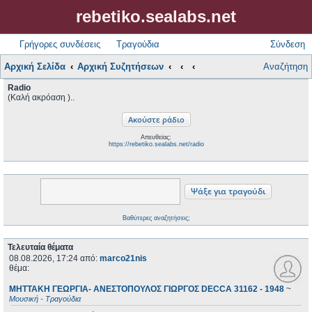
rebetiko.sealabs.net
Γρήγορες συνδέσεις
Τραγούδια
Σύνδεση
Αρχική Σελίδα
Αρχική Συζητήσεων
Αναζήτηση
Radio
(Καλή ακρόαση )..
Απευθείας:
https://rebetiko.sealabs.net/radio
Βαθύτερες αναζητήσεις;
Τελευταία θέματα
08.08.2026, 17:24
από:
marco21nis
θέμα:
ΜΗΤΤΑΚΗ ΓΕΩΡΓΙΑ- ΑΝΕΣΤΟΠΟΥΛΟΣ ΓΙΩΡΓΟΣ DECCA 31162 - 1948
~
Μουσική - Τραγούδια