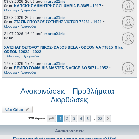
03.08.2026, 20:56
από:
marco21nis
θέμα:
ΚΑΠΟΚΗΣ ΔΗΜΗΤΡΗΣ COLUMBIA E-3665 - 1917
~
Μουσική - Τραγούδια
03.08.2026, 20:55
από:
marco21nis
θέμα:
ΣΤΑΣΙΝΟΠΟΥΛΟΣ ΣΩΤΗΡΗΣ VICTOR 73281 - 1921
~
Μουσική - Τραγούδια
21.07.2026, 16:41
από:
marco21nis
θέμα:
ΧΑΤΖΗΑΠΟΣΤΟΛΟΥ ΝΙΚΟΣ- DAJOS BELA - ODEON AA 79815_9 kai
ODEON 82022 - 1922
~
Μουσική - Τραγούδια
17.07.2026, 17:44
από:
marco21nis
θέμα:
ΒΕΜΠΟ ΣΟΦΙΑ HIS MASTER'S VOICE AO 5071 - 1952
~
Μουσική - Τραγούδια
Ανακοινώσεις - Προβλήματα -
Διορθώσεις
Νέο Θέμα
Σελίδα
1
από
22
1
2
3
4
5
22
Επόμενη
329 θέματα
…
Ανακοινώσεις