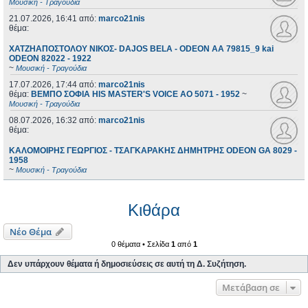
Μουσική - Τραγούδια
21.07.2026, 16:41
από:
marco21nis
θέμα:
ΧΑΤΖΗΑΠΟΣΤΟΛΟΥ ΝΙΚΟΣ- DAJOS BELA - ODEON AA 79815_9 kai
ODEON 82022 - 1922
~
Μουσική - Τραγούδια
17.07.2026, 17:44
από:
marco21nis
θέμα:
ΒΕΜΠΟ ΣΟΦΙΑ HIS MASTER'S VOICE AO 5071 - 1952
~
Μουσική - Τραγούδια
08.07.2026, 16:32
από:
marco21nis
θέμα:
ΚΑΛΟΜΟΙΡΗΣ ΓΕΩΡΓΙΟΣ - ΤΣΑΓΚΑΡΑΚΗΣ ΔΗΜΗΤΡΗΣ ODEON GA 8029 -
1958
~
Μουσική - Τραγούδια
Κιθάρα
Νέο Θέμα
0 θέματα • Σελίδα
1
από
1
Δεν υπάρχουν θέματα ή δημοσιεύσεις σε αυτή τη Δ. Συζήτηση.
Μετάβαση σε