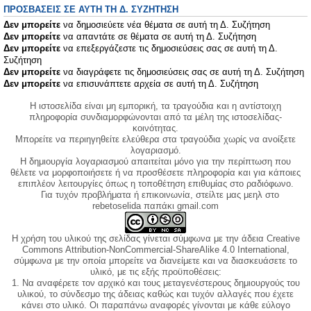
ΠΡΟΣΒΆΣΕΙΣ ΣΕ ΑΥΤΉ ΤΗ Δ. ΣΥΖΉΤΗΣΗ
Δεν μπορείτε
να δημοσιεύετε νέα θέματα σε αυτή τη Δ. Συζήτηση
Δεν μπορείτε
να απαντάτε σε θέματα σε αυτή τη Δ. Συζήτηση
Δεν μπορείτε
να επεξεργάζεστε τις δημοσιεύσεις σας σε αυτή τη Δ.
Συζήτηση
Δεν μπορείτε
να διαγράφετε τις δημοσιεύσεις σας σε αυτή τη Δ. Συζήτηση
Δεν μπορείτε
να επισυνάπτετε αρχεία σε αυτή τη Δ. Συζήτηση
Η ιστοσελίδα είναι μη εμπορική, τα τραγούδια και η αντίστοιχη
πληροφορία συνδιαμορφώνονται από τα μέλη της ιστοσελίδας-
κοινότητας.
Μπορείτε να περιηγηθείτε ελεύθερα στα τραγούδια χωρίς να ανοίξετε
λογαριασμό.
Η δημιουργία λογαριασμού απαιτείται μόνο για την περίπτωση που
θέλετε να μορφοποιήσετε ή να προσθέσετε πληροφορία και για κάποιες
επιπλέον λειτουργίες όπως η τοποθέτηση επιθυμίας στο ραδιόφωνο.
Για τυχόν προβλήματα ή επικοινωνία, στείλτε μας μεηλ στο
rebetoselida παπάκι gmail.com
Η χρήση του υλικού της σελίδας γίνεται σύμφωνα με την άδεια Creative
Commons Attribution-NonCommercial-ShareAlike 4.0 International,
σύμφωνα με την οποία μπορείτε να διανείμετε και να διασκευάσετε το
υλικό, με τις εξής προϋποθέσεις:
1. Να αναφέρετε τον αρχικό και τους μεταγενέστερους δημιουργούς του
υλικού, το σύνδεσμο της άδειας καθώς και τυχόν αλλαγές που έχετε
κάνει στο υλικό. Οι παραπάνω αναφορές γίνονται με κάθε εύλογο