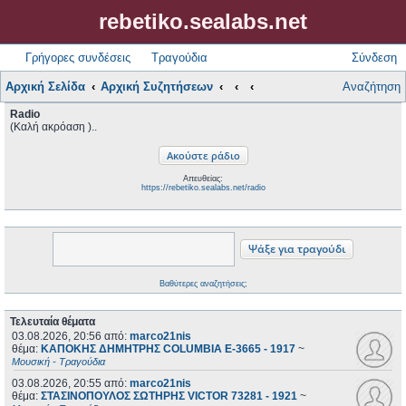
rebetiko.sealabs.net
Γρήγορες συνδέσεις
Τραγούδια
Σύνδεση
Αρχική Σελίδα
Αρχική Συζητήσεων
Αναζήτηση
Radio
(Καλή ακρόαση )..
Απευθείας:
https://rebetiko.sealabs.net/radio
Βαθύτερες αναζητήσεις;
Τελευταία θέματα
03.08.2026, 20:56
από:
marco21nis
θέμα:
ΚΑΠΟΚΗΣ ΔΗΜΗΤΡΗΣ COLUMBIA E-3665 - 1917
~
Μουσική - Τραγούδια
03.08.2026, 20:55
από:
marco21nis
θέμα:
ΣΤΑΣΙΝΟΠΟΥΛΟΣ ΣΩΤΗΡΗΣ VICTOR 73281 - 1921
~