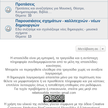
Προτάσεις
Προτάσεις και αναζητήσεις για Μουσική, Θέατρο,
Κινηματογράφο, Βιβλία....
Θέματα:
33
Παρουσιάσεις σχημάτων - καλλιτεχνών - νέων
δημιουργιών
Εδώ συζητάμε και σχολιάζουμε νέες δημιουργίες - μουσικά
σχήματα
Θέματα:
13
Μετάβαση σε
Η ιστοσελίδα είναι μη εμπορική, τα τραγούδια και η αντίστοιχη
πληροφορία συνδιαμορφώνονται από τα μέλη της ιστοσελίδας-
κοινότητας.
Μπορείτε να περιηγηθείτε ελεύθερα στα τραγούδια χωρίς να ανοίξετε
λογαριασμό.
Η δημιουργία λογαριασμού απαιτείται μόνο για την περίπτωση που
θέλετε να μορφοποιήσετε ή να προσθέσετε πληροφορία και για κάποιες
επιπλέον λειτουργίες όπως η τοποθέτηση επιθυμίας στο ραδιόφωνο.
Για τυχόν προβλήματα ή επικοινωνία, στείλτε μας μεηλ στο
rebetoselida παπάκι gmail.com
Η χρήση του υλικού της σελίδας γίνεται σύμφωνα με την άδεια Creative
Commons Attribution-NonCommercial-ShareAlike 4.0 International,