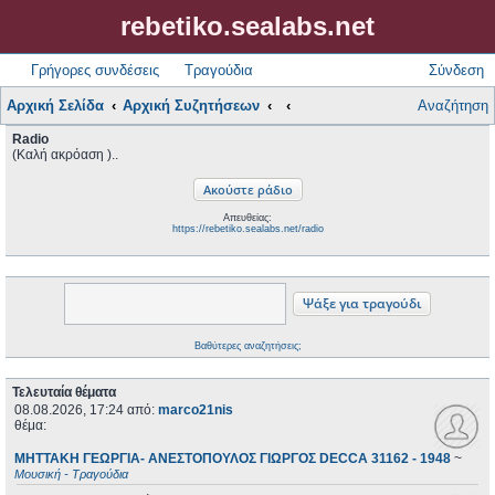
rebetiko.sealabs.net
Γρήγορες συνδέσεις
Τραγούδια
Σύνδεση
Αρχική Σελίδα
Αρχική Συζητήσεων
Αναζήτηση
Radio
(Καλή ακρόαση )..
Απευθείας:
https://rebetiko.sealabs.net/radio
Βαθύτερες αναζητήσεις;
Τελευταία θέματα
08.08.2026, 17:24
από:
marco21nis
θέμα:
ΜΗΤΤΑΚΗ ΓΕΩΡΓΙΑ- ΑΝΕΣΤΟΠΟΥΛΟΣ ΓΙΩΡΓΟΣ DECCA 31162 - 1948
~
Μουσική - Τραγούδια