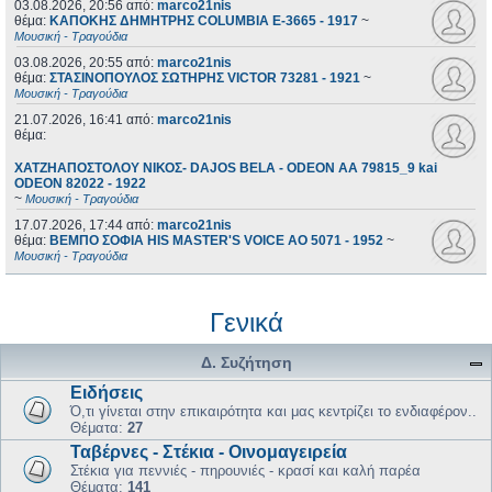
03.08.2026, 20:56
από:
marco21nis
θέμα:
ΚΑΠΟΚΗΣ ΔΗΜΗΤΡΗΣ COLUMBIA E-3665 - 1917
~
Μουσική - Τραγούδια
03.08.2026, 20:55
από:
marco21nis
θέμα:
ΣΤΑΣΙΝΟΠΟΥΛΟΣ ΣΩΤΗΡΗΣ VICTOR 73281 - 1921
~
Μουσική - Τραγούδια
21.07.2026, 16:41
από:
marco21nis
θέμα:
ΧΑΤΖΗΑΠΟΣΤΟΛΟΥ ΝΙΚΟΣ- DAJOS BELA - ODEON AA 79815_9 kai
ODEON 82022 - 1922
~
Μουσική - Τραγούδια
17.07.2026, 17:44
από:
marco21nis
θέμα:
ΒΕΜΠΟ ΣΟΦΙΑ HIS MASTER'S VOICE AO 5071 - 1952
~
Μουσική - Τραγούδια
Γενικά
Δ. Συζήτηση
Ειδήσεις
Ό,τι γίνεται στην επικαιρότητα και μας κεντρίζει το ενδιαφέρον..
Θέματα:
27
Ταβέρνες - Στέκια - Οινομαγειρεία
Στέκια για πεννιές - πηρουνιές - κρασί και καλή παρέα
Θέματα:
141