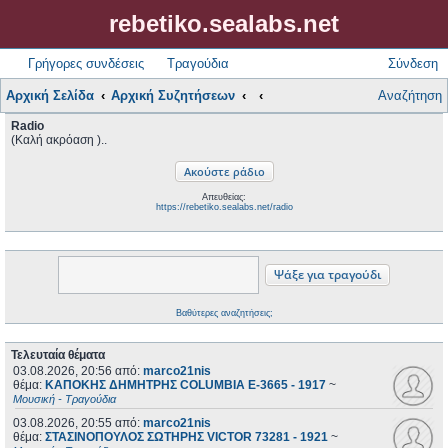
rebetiko.sealabs.net
Γρήγορες συνδέσεις
Τραγούδια
Σύνδεση
Αρχική Σελίδα
Αρχική Συζητήσεων
Αναζήτηση
Radio
(Καλή ακρόαση )..
Απευθείας:
https://rebetiko.sealabs.net/radio
Βαθύτερες αναζητήσεις;
Τελευταία θέματα
03.08.2026, 20:56
από:
marco21nis
θέμα:
ΚΑΠΟΚΗΣ ΔΗΜΗΤΡΗΣ COLUMBIA E-3665 - 1917
~
Μουσική - Τραγούδια
03.08.2026, 20:55
από:
marco21nis
θέμα:
ΣΤΑΣΙΝΟΠΟΥΛΟΣ ΣΩΤΗΡΗΣ VICTOR 73281 - 1921
~