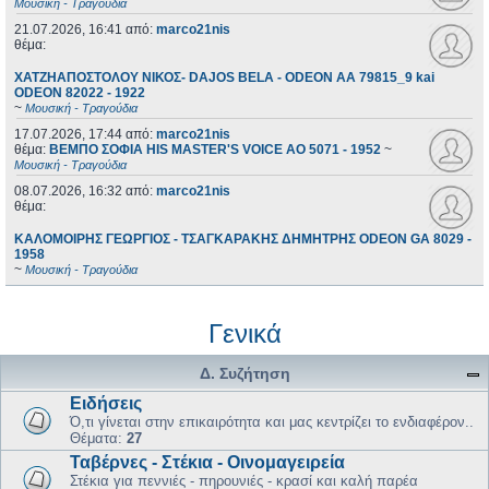
Μουσική - Τραγούδια
21.07.2026, 16:41
από:
marco21nis
θέμα:
ΧΑΤΖΗΑΠΟΣΤΟΛΟΥ ΝΙΚΟΣ- DAJOS BELA - ODEON AA 79815_9 kai
ODEON 82022 - 1922
~
Μουσική - Τραγούδια
17.07.2026, 17:44
από:
marco21nis
θέμα:
ΒΕΜΠΟ ΣΟΦΙΑ HIS MASTER'S VOICE AO 5071 - 1952
~
Μουσική - Τραγούδια
08.07.2026, 16:32
από:
marco21nis
θέμα:
ΚΑΛΟΜΟΙΡΗΣ ΓΕΩΡΓΙΟΣ - ΤΣΑΓΚΑΡΑΚΗΣ ΔΗΜΗΤΡΗΣ ODEON GA 8029 -
1958
~
Μουσική - Τραγούδια
Γενικά
Δ. Συζήτηση
Ειδήσεις
Ό,τι γίνεται στην επικαιρότητα και μας κεντρίζει το ενδιαφέρον..
Θέματα:
27
Ταβέρνες - Στέκια - Οινομαγειρεία
Στέκια για πεννιές - πηρουνιές - κρασί και καλή παρέα