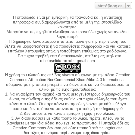
Μετάβαση σε
Η ιστοσελίδα είναι μη εμπορική, τα τραγούδια και η αντίστοιχη
πληροφορία συνδιαμορφώνονται από τα μέλη της ιστοσελίδας-
κοινότητας.
Μπορείτε να περιηγηθείτε ελεύθερα στα τραγούδια χωρίς να ανοίξετε
λογαριασμό.
Η δημιουργία λογαριασμού απαιτείται μόνο για την περίπτωση που
θέλετε να μορφοποιήσετε ή να προσθέσετε πληροφορία και για κάποιες
επιπλέον λειτουργίες όπως η τοποθέτηση επιθυμίας στο ραδιόφωνο.
Για τυχόν προβλήματα ή επικοινωνία, στείλτε μας μεηλ στο
rebetoselida παπάκι gmail.com
Η χρήση του υλικού της σελίδας γίνεται σύμφωνα με την άδεια Creative
Commons Attribution-NonCommercial-ShareAlike 4.0 International,
σύμφωνα με την οποία μπορείτε να διανείμετε και να διασκευάσετε το
υλικό, με τις εξής προϋποθέσεις:
1. Να αναφέρετε τον αρχικό και τους μεταγενέστερους δημιουργούς του
υλικού, το σύνδεσμο της άδειας καθώς και τυχόν αλλαγές που έχετε
κάνει στο υλικό. Οι παραπάνω αναφορές γίνονται με κάθε εύλογο
τρόπο και δεν πρέπει να υπονοείται η αποδοχή του δημιουργού.
2. Δεν μπορείτε να κάνετε εμπορική χρήση του υλικού.
3. Αν διασκευάσετε με κάθε τρόπο το υλικό, πρέπει πλέον να το
διανείμετε με την ίδια άδεια που έχει το πρωτότυπο. Η ύπαρξη άδειας
Creative Commons δεν αναιρεί ούτε υποκαθιστά τις ισχύουσες
διατάξεις του νόμου περί πνευματικής ιδιοκτησίας.