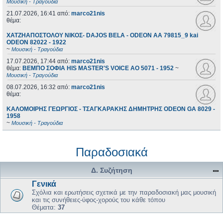
Μουσική - Τραγούδια
21.07.2026, 16:41
από:
marco21nis
θέμα:
ΧΑΤΖΗΑΠΟΣΤΟΛΟΥ ΝΙΚΟΣ- DAJOS BELA - ODEON AA 79815_9 kai
ODEON 82022 - 1922
~
Μουσική - Τραγούδια
17.07.2026, 17:44
από:
marco21nis
θέμα:
ΒΕΜΠΟ ΣΟΦΙΑ HIS MASTER'S VOICE AO 5071 - 1952
~
Μουσική - Τραγούδια
08.07.2026, 16:32
από:
marco21nis
θέμα:
ΚΑΛΟΜΟΙΡΗΣ ΓΕΩΡΓΙΟΣ - ΤΣΑΓΚΑΡΑΚΗΣ ΔΗΜΗΤΡΗΣ ODEON GA 8029 -
1958
~
Μουσική - Τραγούδια
Παραδοσιακά
Δ. Συζήτηση
Γενικά
Σχόλια και ερωτήσεις σχετικά με την παραδοσιακή μας μουσική
και τις συνήθειες-ύφος-χορούς του κάθε τόπου
Θέματα:
37