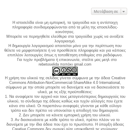
Μετάβαση σε
Η ιστοσελίδα είναι μη εμπορική, τα τραγούδια και η αντίστοιχη
πληροφορία συνδιαμορφώνονται από τα μέλη της ιστοσελίδας-
κοινότητας.
Μπορείτε να περιηγηθείτε ελεύθερα στα τραγούδια χωρίς να ανοίξετε
λογαριασμό.
Η δημιουργία λογαριασμού απαιτείται μόνο για την περίπτωση που
θέλετε να μορφοποιήσετε ή να προσθέσετε πληροφορία και για κάποιες
επιπλέον λειτουργίες όπως η τοποθέτηση επιθυμίας στο ραδιόφωνο.
Για τυχόν προβλήματα ή επικοινωνία, στείλτε μας μεηλ στο
rebetoselida παπάκι gmail.com
Η χρήση του υλικού της σελίδας γίνεται σύμφωνα με την άδεια Creative
Commons Attribution-NonCommercial-ShareAlike 4.0 International,
σύμφωνα με την οποία μπορείτε να διανείμετε και να διασκευάσετε το
υλικό, με τις εξής προϋποθέσεις:
1. Να αναφέρετε τον αρχικό και τους μεταγενέστερους δημιουργούς του
υλικού, το σύνδεσμο της άδειας καθώς και τυχόν αλλαγές που έχετε
κάνει στο υλικό. Οι παραπάνω αναφορές γίνονται με κάθε εύλογο
τρόπο και δεν πρέπει να υπονοείται η αποδοχή του δημιουργού.
2. Δεν μπορείτε να κάνετε εμπορική χρήση του υλικού.
3. Αν διασκευάσετε με κάθε τρόπο το υλικό, πρέπει πλέον να το
διανείμετε με την ίδια άδεια που έχει το πρωτότυπο. Η ύπαρξη άδειας
Creative Commons δεν αναιρεί ούτε υποκαθιστά τις ισχύουσες