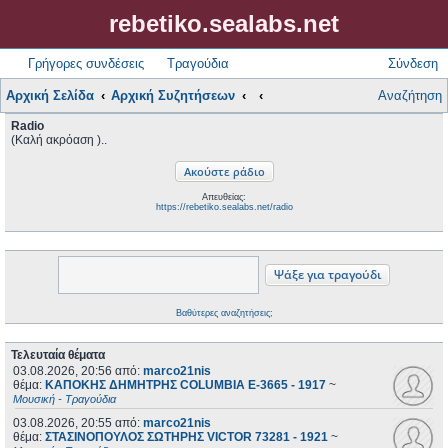
rebetiko.sealabs.net
Γρήγορες συνδέσεις
Τραγούδια
Σύνδεση
Αρχική Σελίδα
Αρχική Συζητήσεων
Αναζήτηση
Radio
(Καλή ακρόαση )..
Απευθείας:
https://rebetiko.sealabs.net/radio
Βαθύτερες αναζητήσεις;
Τελευταία θέματα
03.08.2026, 20:56
από:
marco21nis
θέμα:
ΚΑΠΟΚΗΣ ΔΗΜΗΤΡΗΣ COLUMBIA E-3665 - 1917
~
Μουσική - Τραγούδια
03.08.2026, 20:55
από:
marco21nis
θέμα:
ΣΤΑΣΙΝΟΠΟΥΛΟΣ ΣΩΤΗΡΗΣ VICTOR 73281 - 1921
~