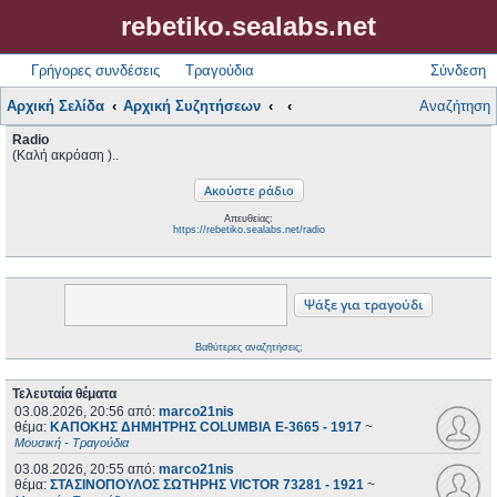
rebetiko.sealabs.net
Γρήγορες συνδέσεις
Τραγούδια
Σύνδεση
Αρχική Σελίδα
Αρχική Συζητήσεων
Αναζήτηση
Radio
(Καλή ακρόαση )..
Απευθείας:
https://rebetiko.sealabs.net/radio
Βαθύτερες αναζητήσεις;
Τελευταία θέματα
03.08.2026, 20:56
από:
marco21nis
θέμα:
ΚΑΠΟΚΗΣ ΔΗΜΗΤΡΗΣ COLUMBIA E-3665 - 1917
~
Μουσική - Τραγούδια
03.08.2026, 20:55
από:
marco21nis
θέμα:
ΣΤΑΣΙΝΟΠΟΥΛΟΣ ΣΩΤΗΡΗΣ VICTOR 73281 - 1921
~