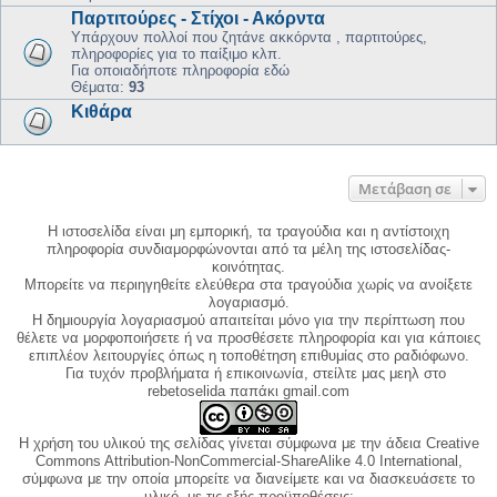
Παρτιτούρες - Στίχοι - Ακόρντα
Υπάρχουν πολλοί που ζητάνε ακκόρντα , παρτιτούρες,
πληροφορίες για το παίξιμο κλπ.
Για οποιαδήποτε πληροφορία εδώ
Θέματα:
93
Κιθάρα
Μετάβαση σε
Η ιστοσελίδα είναι μη εμπορική, τα τραγούδια και η αντίστοιχη
πληροφορία συνδιαμορφώνονται από τα μέλη της ιστοσελίδας-
κοινότητας.
Μπορείτε να περιηγηθείτε ελεύθερα στα τραγούδια χωρίς να ανοίξετε
λογαριασμό.
Η δημιουργία λογαριασμού απαιτείται μόνο για την περίπτωση που
θέλετε να μορφοποιήσετε ή να προσθέσετε πληροφορία και για κάποιες
επιπλέον λειτουργίες όπως η τοποθέτηση επιθυμίας στο ραδιόφωνο.
Για τυχόν προβλήματα ή επικοινωνία, στείλτε μας μεηλ στο
rebetoselida παπάκι gmail.com
Η χρήση του υλικού της σελίδας γίνεται σύμφωνα με την άδεια Creative
Commons Attribution-NonCommercial-ShareAlike 4.0 International,
σύμφωνα με την οποία μπορείτε να διανείμετε και να διασκευάσετε το
υλικό, με τις εξής προϋποθέσεις: