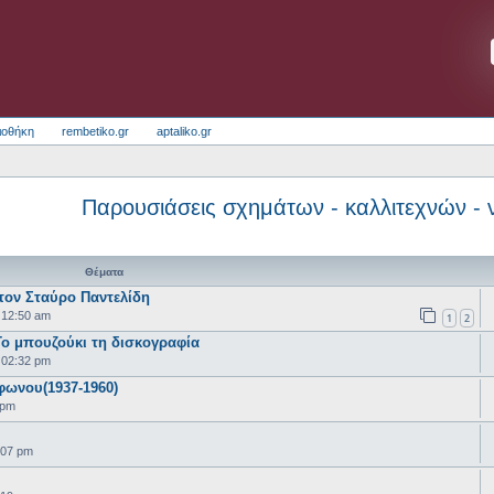
ιοθήκη
rembetiko.gr
aptaliko.gr
Παρουσιάσεις σχημάτων - καλλιτεχνών - 
Θέματα
τον Σταύρο Παντελίδη
 12:50 am
1
2
Το μπουζούκι τη δισκογραφία
 02:32 pm
φωνου(1937-1960)
 pm
:07 pm