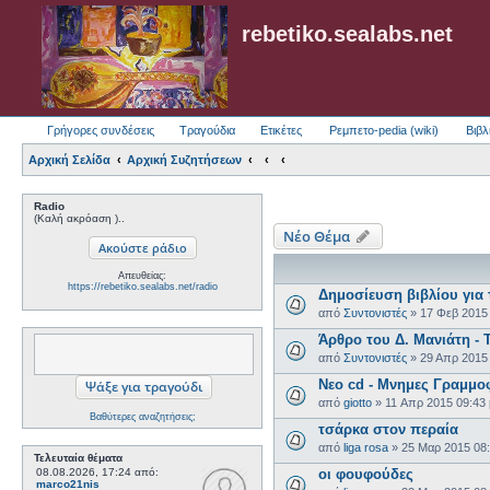
rebetiko.sealabs.net
Γρήγορες συνδέσεις
Τραγούδια
Ετικέτες
Ρεμπετο-pedia (wiki)
Βιβλ
Αρχική Σελίδα
Αρχική Συζητήσεων
Radio
(Καλή ακρόαση )..
Νέο Θέμα
Απευθείας:
https://rebetiko.sealabs.net/radio
Δημοσίευση βιβλίου για 
από
Συντονιστές
»
17 Φεβ 2015
Άρθρο του Δ. Μανιάτη - 
από
Συντονιστές
»
29 Απρ 2015
Νεο cd - Μνημες Γραμμο
από
giotto
»
11 Απρ 2015 09:43
Βαθύτερες αναζητήσεις;
τσάρκα στον περαία
από
liga rosa
»
25 Μαρ 2015 08
Τελευταία θέματα
08.08.2026, 17:24
από:
οι φουφούδες
marco21nis