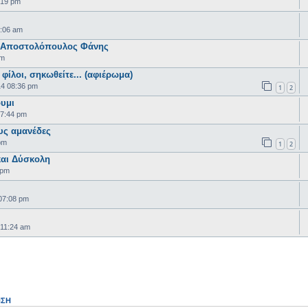
:19 pm
υ
1:06 am
 - Αποστολόπουλος Φάνης
am
φίλοι, σηκωθείτε... (αφιέρωμα)
14 08:36 pm
1
2
υμι
07:44 pm
ους αμανέδες
pm
1
2
και Δύσκολη
 pm
07:08 pm
 11:24 am
ΗΣΗ