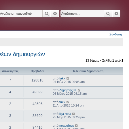
Αναζήτηση
Ειδική αναζήτηση
Αναζήτησ
Ειδικ
Σύνδεση
νέων δημιουργιών
13 θέματα • Σελίδα
1
από
1
Απαντήσεις
Προβολές
Τελευταία δημοσίευση
από
fakk
7
128818
04 Ιούλ 2015 09:05 am
από
Δημήτρης Ν.
4
49399
06 Μάιος 2015 08:15 am
από
fakk
2
43696
11 Απρ 2015 10:24 pm
από
liga rosa
3
38699
25 Μαρ 2015 09:29 pm
από
neapoliotis
2
34416