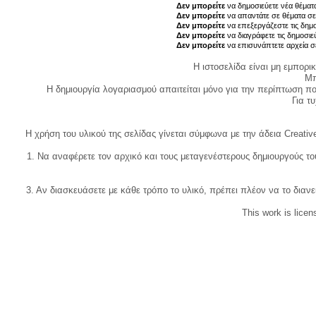
Δεν μπορείτε
να δημοσιεύετε νέα θέματα
Δεν μπορείτε
να απαντάτε σε θέματα σε
Δεν μπορείτε
να επεξεργάζεστε τις δημο
Δεν μπορείτε
να διαγράφετε τις δημοσιε
Δεν μπορείτε
να επισυνάπτετε αρχεία σ
Η ιστοσελίδα είναι μη εμπορι
Μπ
Η δημιουργία λογαριασμού απαιτείται μόνο για την περίπτωση π
Για τυχ
Η χρήση του υλικού της σελίδας γίνεται σύμφωνα με την άδεια Creativ
1. Να αναφέρετε τον αρχικό και τους μεταγενέστερους δημιουργούς τ
3. Αν διασκευάσετε με κάθε τρόπο το υλικό, πρέπει πλέον να το διανε
This work is lice