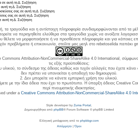
 σε αυτή τη Δ. Συζήτηση
 αυτή τη Δ. Συζήτηση
σιεύσεις σας σε αυτή τη Δ. Συζήτηση
ύσεις σας σε αυτή τη Δ. Συζήτηση
ε αυτή τη Δ. Συζήτηση
κή, τα τραγούδια και η αντίστοιχη πληροφορία συνδιαμορφώνονται από τα μέλ
ορείτε να περιηγηθείτε ελεύθερα στα τραγούδια χωρίς να ανοίξετε λογαριασ
ου θέλετε να μορφοποιήσετε ή να προσθέσετε πληροφορία και για κάποιες επ
όν προβλήματα ή επικοινωνία, στείλτε μας μεηλ στο rebetoselida παπάκι g
e Commons Attribution-NonCommercial-ShareAlike 4.0 International, σύμφωνα 
τις εξής προϋποθέσεις:
ου υλικού, το σύνδεσμο της άδειας καθώς και τυχόν αλλαγές που έχετε κάνει
δεν πρέπει να υπονοείται η αποδοχή του δημιουργού.
2. Δεν μπορείτε να κάνετε εμπορική χρήση του υλικού.
ίμετε με την ίδια άδεια που έχει το πρωτότυπο. Η ύπαρξη άδειας Creative C
περί πνευματικής ιδιοκτησίας.
nsed under a
Creative Commons Attribution-NonCommercial-ShareAlike 4.0 Inte
Style developer by
Zuma Portal
,
Δημιουργήθηκε από
phpBB
® Forum Software © phpBB Limited
Ελληνική μετάφραση από το
phpbbgr.com
Απόρρητο
|
Όροι