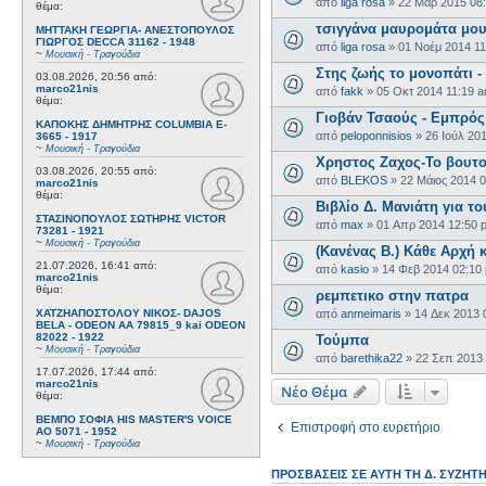
από
liga rosa
»
22 Μαρ 2015 08
θέμα:
τσιγγάνα μαυρομάτα μο
ΜΗΤΤΑΚΗ ΓΕΩΡΓΙΑ- ΑΝΕΣΤΟΠΟΥΛΟΣ
ΓΙΩΡΓΟΣ DECCA 31162 - 1948
από
liga rosa
»
01 Νοέμ 2014 1
~
Μουσική - Τραγούδια
Στης ζωής το μονοπάτι
03.08.2026, 20:56
από:
marco21nis
από
fakk
»
05 Οκτ 2014 11:19 
θέμα:
Γιοβάν Τσαούς - Εμπρός 
ΚΑΠΟΚΗΣ ΔΗΜΗΤΡΗΣ COLUMBIA E-
από
peloponnisios
»
26 Ιούλ 20
3665 - 1917
~
Μουσική - Τραγούδια
Χρηστος Ζαχος-Το βουτο
03.08.2026, 20:55
από:
από
BLEKOS
»
22 Μάιος 2014 
marco21nis
θέμα:
Βιβλίο Δ. Μανιάτη για τ
ΣΤΑΣΙΝΟΠΟΥΛΟΣ ΣΩΤΗΡΗΣ VICTOR
από
max
»
01 Απρ 2014 12:50 
73281 - 1921
~
Μουσική - Τραγούδια
(Κανένας Β.) Κάθε Αρχή 
21.07.2026, 16:41
από:
από
kasio
»
14 Φεβ 2014 02:10
marco21nis
θέμα:
ρεμπετικο στην πατρα
ΧΑΤΖΗΑΠΟΣΤΟΛΟΥ ΝΙΚΟΣ- DAJOS
από
anmeimaris
»
14 Δεκ 2013 
BELA - ODEON AA 79815_9 kai ODEON
82022 - 1922
Τούμπα
~
Μουσική - Τραγούδια
από
barethika22
»
22 Σεπ 2013
17.07.2026, 17:44
από:
marco21nis
Νέο Θέμα
θέμα:
ΒΕΜΠΟ ΣΟΦΙΑ HIS MASTER'S VOICE
Επιστροφή στο ευρετήριο
AO 5071 - 1952
~
Μουσική - Τραγούδια
ΠΡΟΣΒΆΣΕΙΣ ΣΕ ΑΥΤΉ ΤΗ Δ. ΣΥΖΉΤ