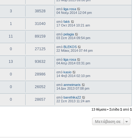
25 Μαρ 2015 09:06 pm
από
liga rosa
3
38528
04 Νοέμ 2014 12:04 pm
από
fakk
1
31040
17 Οκτ 2014 10:21 am
από
pelagia
11
89159
03 Σεπ 2014 09:54 pm
από
BLEKOS
0
27125
22 Μάιος 2014 07:44 pm
από
liga rosa
13
93632
04 Απρ 2014 03:31 pm
από
kasio
0
28986
14 Φεβ 2014 02:10 pm
από
anmeimaris
0
26052
14 Δεκ 2013 07:08 pm
από
barethika22
0
28657
22 Σεπ 2013 11:24 am
13 θέματα • Σελίδα
1
από
1
Μετάβαση σε