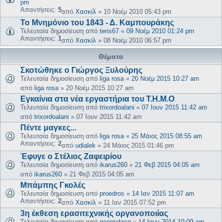
pm
Απαντήσεις:
5
από
Χασκίλ
»
10 Νοέμ 2010 05:43 pm
Το Μνημόνιο του 1843 - Δ. Καμπουράκης
Τελευταία δημοσίευση από
teris67
«
09 Νοέμ 2010 01:24 pm
Απαντήσεις:
1
από
Χασκίλ
»
08 Νοέμ 2010 06:57 pm
Θέματα
Σκοτώθηκε ο Γιώργος Ξυλούρης
Τελευταία δημοσίευση από
liga rosa
«
20 Νοέμ 2015 10:27 am
από
liga rosa
»
20 Νοέμ 2015 10:27 am
Εγκαίνια στα νέα εργαστήρια του Τ.Η.Μ.Ο
Τελευταία δημοσίευση από
trixordoalani
«
07 Ιουν 2015 11:42 am
από
trixordoalani
»
07 Ιουν 2015 11:42 am
Πέντε μαγκες...
Τελευταία δημοσίευση από
liga rosa
«
25 Μάιος 2015 08:55 am
Απαντήσεις:
2
από
udialek
»
24 Μάιος 2015 01:46 pm
Έφυγε ο Στέλιος Ζαφειρίου
Τελευταία δημοσίευση από
ikarus260
«
21 Φεβ 2015 04:05 am
από
ikarus260
»
21 Φεβ 2015 04:05 am
Μπάμπης Γκολές
Τελευταία δημοσίευση από
proedros
«
14 Ιαν 2015 11:07 am
Απαντήσεις:
2
από
Χασκίλ
»
11 Ιαν 2015 07:52 pm
3η έκθεση ερασιτεχνικής οργανοποιίας
Τελευταία δημοσίευση από
georgalasg
«
14 Ιουν 2014 10:09 am