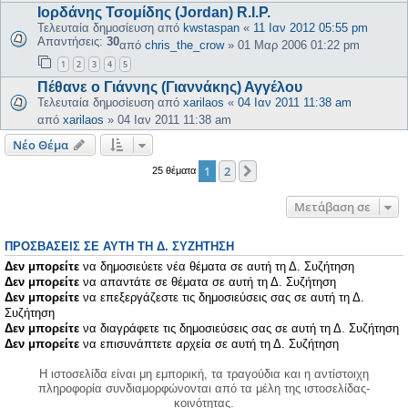
Ιορδάνης Τσομίδης (Jordan) R.I.P.
Τελευταία δημοσίευση από
kwstaspan
«
11 Ιαν 2012 05:55 pm
Απαντήσεις:
30
από
chris_the_crow
»
01 Μαρ 2006 01:22 pm
1
2
3
4
5
Πέθανε ο Γιάννης (Γιαννάκης) Αγγέλου
Τελευταία δημοσίευση από
xarilaos
«
04 Ιαν 2011 11:38 am
από
xarilaos
»
04 Ιαν 2011 11:38 am
Νέο Θέμα
1
2
Επόμενη
25 θέματα
Μετάβαση σε
ΠΡΟΣΒΆΣΕΙΣ ΣΕ ΑΥΤΉ ΤΗ Δ. ΣΥΖΉΤΗΣΗ
Δεν μπορείτε
να δημοσιεύετε νέα θέματα σε αυτή τη Δ. Συζήτηση
Δεν μπορείτε
να απαντάτε σε θέματα σε αυτή τη Δ. Συζήτηση
Δεν μπορείτε
να επεξεργάζεστε τις δημοσιεύσεις σας σε αυτή τη Δ.
Συζήτηση
Δεν μπορείτε
να διαγράφετε τις δημοσιεύσεις σας σε αυτή τη Δ. Συζήτηση
Δεν μπορείτε
να επισυνάπτετε αρχεία σε αυτή τη Δ. Συζήτηση
Η ιστοσελίδα είναι μη εμπορική, τα τραγούδια και η αντίστοιχη
πληροφορία συνδιαμορφώνονται από τα μέλη της ιστοσελίδας-
κοινότητας.