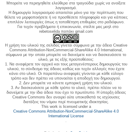
Μπορείτε να περιηγηθείτε ελεύθερα στα τραγούδια χωρίς να ανοίξετε
λογαριασμό.
Η δημιουργία λογαριασμού απαιτείται μόνο για την περίπτωση που
θέλετε να μορφοποιήσετε ή να προσθέσετε πληροφορία και για κάποιες
επιπλέον λειτουργίες όπως η τοποθέτηση επιθυμίας στο ραδιόφωνο.
Για τυχόν προβλήματα ή επικοινωνία, στείλτε μας μεηλ στο
rebetoselida παπάκι gmail.com
Η χρήση του υλικού της σελίδας γίνεται σύμφωνα με την άδεια Creative
Commons Attribution-NonCommercial-ShareAlike 4.0 International,
σύμφωνα με την οποία μπορείτε να διανείμετε και να διασκευάσετε το
υλικό, με τις εξής προϋποθέσεις:
1. Να αναφέρετε τον αρχικό και τους μεταγενέστερους δημιουργούς του
υλικού, το σύνδεσμο της άδειας καθώς και τυχόν αλλαγές που έχετε
κάνει στο υλικό. Οι παραπάνω αναφορές γίνονται με κάθε εύλογο
τρόπο και δεν πρέπει να υπονοείται η αποδοχή του δημιουργού.
2. Δεν μπορείτε να κάνετε εμπορική χρήση του υλικού.
3. Αν διασκευάσετε με κάθε τρόπο το υλικό, πρέπει πλέον να το
διανείμετε με την ίδια άδεια που έχει το πρωτότυπο. Η ύπαρξη άδειας
Creative Commons δεν αναιρεί ούτε υποκαθιστά τις ισχύουσες
διατάξεις του νόμου περί πνευματικής ιδιοκτησίας.
This work is licensed under a
Creative Commons Attribution-NonCommercial-ShareAlike 4.0
International License
.