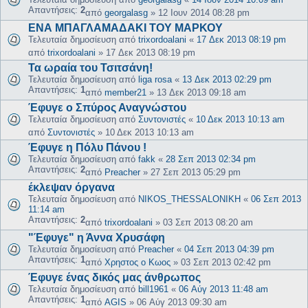
Απαντήσεις:
2
από
georgalasg
»
12 Ιουν 2014 08:28 pm
ΕΝΑ ΜΠΑΓΛΑΜΑΔΑΚΙ ΤΟΥ ΜΑΡΚΟΥ
Τελευταία δημοσίευση από
trixordoalani
«
17 Δεκ 2013 08:19 pm
από
trixordoalani
»
17 Δεκ 2013 08:19 pm
Τα ωραία του Τσιτσάνη!
Τελευταία δημοσίευση από
liga rosa
«
13 Δεκ 2013 02:29 pm
Απαντήσεις:
1
από
member21
»
13 Δεκ 2013 09:18 am
Έφυγε ο Σπύρος Αναγνώστου
Τελευταία δημοσίευση από
Συντονιστές
«
10 Δεκ 2013 10:13 am
από
Συντονιστές
»
10 Δεκ 2013 10:13 am
Έφυγε η Πόλυ Πάνου !
Τελευταία δημοσίευση από
fakk
«
28 Σεπ 2013 02:34 pm
Απαντήσεις:
2
από
Preacher
»
27 Σεπ 2013 05:29 pm
έκλεψαν όργανα
Τελευταία δημοσίευση από
NIKOS_THESSALONIKH
«
06 Σεπ 2013
11:14 am
Απαντήσεις:
2
από
trixordoalani
»
03 Σεπ 2013 08:20 am
"Έφυγε" η Άννα Χρυσάφη
Τελευταία δημοσίευση από
Preacher
«
04 Σεπ 2013 04:39 pm
Απαντήσεις:
1
από
Χρηστος ο Κωος
»
03 Σεπ 2013 02:42 pm
Έφυγε ένας δικός μας άνθρωπος
Τελευταία δημοσίευση από
bill1961
«
06 Αύγ 2013 11:48 am
Απαντήσεις:
1
από
AGIS
»
06 Αύγ 2013 09:30 am