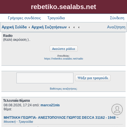
rebetiko.sealabs.net
Γρήγορες συνδέσεις
Τραγούδια
Σύνδεση
Αρχική Σελίδα
Αρχική Συζητήσεων
Αναζήτηση
Radio
(Καλή ακρόαση )..
Απευθείας:
https://rebetiko.sealabs.net/radio
Βαθύτερες αναζητήσεις;
Τελευταία θέματα
08.08.2026, 17:24
από:
marco21nis
θέμα:
ΜΗΤΤΑΚΗ ΓΕΩΡΓΙΑ- ΑΝΕΣΤΟΠΟΥΛΟΣ ΓΙΩΡΓΟΣ DECCA 31162 - 1948
~
Μουσική - Τραγούδια