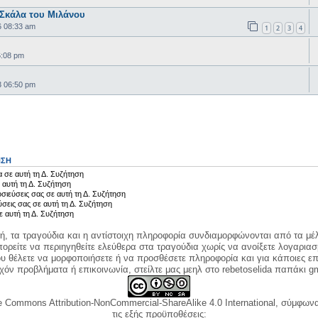
Σκάλα του Μιλάνου
6 08:33 am
1
2
3
4
6:08 pm
3 06:50 pm
ΗΣΗ
 σε αυτή τη Δ. Συζήτηση
 αυτή τη Δ. Συζήτηση
σιεύσεις σας σε αυτή τη Δ. Συζήτηση
ύσεις σας σε αυτή τη Δ. Συζήτηση
ε αυτή τη Δ. Συζήτηση
κή, τα τραγούδια και η αντίστοιχη πληροφορία συνδιαμορφώνονται από τα μέλ
ορείτε να περιηγηθείτε ελεύθερα στα τραγούδια χωρίς να ανοίξετε λογαριασ
ου θέλετε να μορφοποιήσετε ή να προσθέσετε πληροφορία και για κάποιες επ
όν προβλήματα ή επικοινωνία, στείλτε μας μεηλ στο rebetoselida παπάκι g
e Commons Attribution-NonCommercial-ShareAlike 4.0 International, σύμφωνα 
τις εξής προϋποθέσεις: