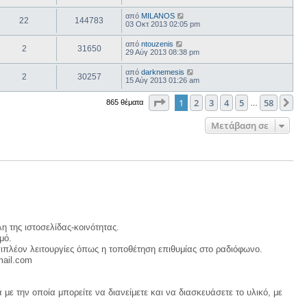
από
MILANOS
22
144783
03 Οκτ 2013 02:05 pm
από
ntouzenis
2
31650
29 Αύγ 2013 08:38 pm
από
darknemesis
2
30257
15 Αύγ 2013 01:26 am
Σελίδα
1
από
58
1
2
3
4
5
58
Επ
865 θέματα
…
Μετάβαση σε
η της ιστοσελίδας-κοινότητας.
μό.
ιπλέον λειτουργίες όπως η τοποθέτηση επιθυμίας στο ραδιόφωνο.
mail.com
με την οποία μπορείτε να διανείμετε και να διασκευάσετε το υλικό, με