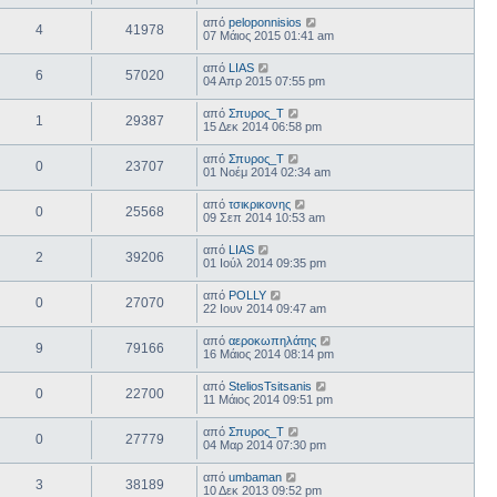
από
peloponnisios
4
41978
07 Μάιος 2015 01:41 am
από
LIAS
6
57020
04 Απρ 2015 07:55 pm
από
Σπυρος_Τ
1
29387
15 Δεκ 2014 06:58 pm
από
Σπυρος_Τ
0
23707
01 Νοέμ 2014 02:34 am
από
τσικρικονης
0
25568
09 Σεπ 2014 10:53 am
από
LIAS
2
39206
01 Ιούλ 2014 09:35 pm
από
POLLY
0
27070
22 Ιουν 2014 09:47 am
από
αεροκωπηλάτης
9
79166
16 Μάιος 2014 08:14 pm
από
SteliosTsitsanis
0
22700
11 Μάιος 2014 09:51 pm
από
Σπυρος_Τ
0
27779
04 Μαρ 2014 07:30 pm
από
umbaman
3
38189
10 Δεκ 2013 09:52 pm