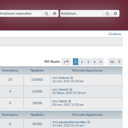
Αναζήτηση
Ειδική αναζήτηση
Αναζήτησ
Ειδικ
Σύνδεση
Σελίδα
1
από
58
1
2
3
4
5
58
Επ
865 θέματα
…
Απαντήσεις
Προβολές
Τελευταία δημοσίευση
από
Kokona
19
154866
10 Ιουν 2011 03:39 pm
από
Χασκίλ
4
42696
20 Μάιος 2010 07:39 pm
από
Admin
0
36696
09 Ιουν 2007 11:53 pm
Απαντήσεις
Προβολές
Τελευταία δημοσίευση
από
pasparakisvassilios
0
46388
14 Ιούλ 2015 01:04 pm