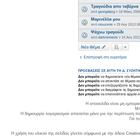
Τραγούδια απο ταβέρνα 
από
georgalasg
»
18 Μάιος 200
Μαρινέλλα μου
από
ntouzenis
»
29 Αύγ 2013 0
Ψάχνω τραγούδι
από
darknemesis
»
14 Αύγ 201
Νέο Θέμα
Επιστροφή στο ευρετήριο
ΠΡΟΣΒΆΣΕΙΣ ΣΕ ΑΥΤΉ ΤΗ Δ. ΣΥΖΉΤ
Δεν μπορείτε
να δημοσιεύετε νέα θέματα
Δεν μπορείτε
να απαντάτε σε θέματα σε
Δεν μπορείτε
να επεξεργάζεστε τις δημο
Δεν μπορείτε
να διαγράφετε τις δημοσιε
Δεν μπορείτε
να επισυνάπτετε αρχεία σ
Η ιστοσελίδα είναι μη εμπορι
Μπ
Η δημιουργία λογαριασμού απαιτείται μόνο για την περίπτωση π
Για τυχ
Η χρήση του υλικού της σελίδας γίνεται σύμφωνα με την άδεια Creativ