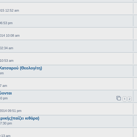
015 12:52 am
06:53 pm
014 10:08 am
02:34 am
10:53 am
Κατσαρού (Θεολογίτη)
 pm
47 am
ύονται
40 pm
1
2
 2014 09:51 pm
ικής(παίζει κιθάρα)
07:30 pm
0:13 am