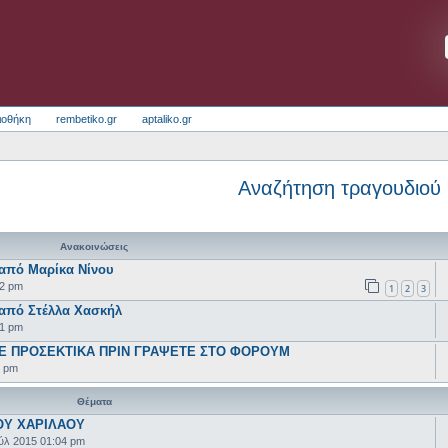
ιοθήκη
rembetiko.gr
aptaliko.gr
Αναζήτηση τραγουδιού
Ανακοινώσεις
από Μαρίκα Νίνου
52 pm
1
2
3
 από Στέλλα Χασκήλ
41 pm
ΤΕ ΠΡΟΣΕΚΤΙΚΑ ΠΡΙΝ ΓΡΑΨΕΤΕ ΣΤΟ ΦΟΡΟΥΜ
3 pm
Θέματα
ΟΥ ΧΑΡΙΛΑΟΥ
ούλ 2015 01:04 pm