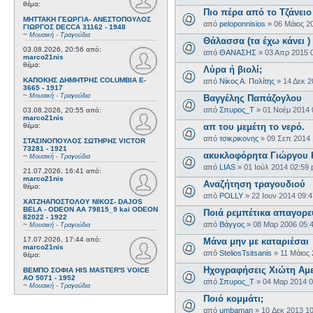
θέμα:
Πιο πέρα από το Τζάνειο
ΜΗΤΤΑΚΗ ΓΕΩΡΓΙΑ- ΑΝΕΣΤΟΠΟΥΛΟΣ
από
peloponnisios
»
06 Μάιος 2
ΓΙΩΡΓΟΣ DECCA 31162 - 1948
~
Μουσική - Τραγούδια
Θάλασσα (τα έχω κάνει )
03.08.2026, 20:56
από:
από
ΘΑΝΑΣΗΣ
»
03 Απρ 2015 
marco21nis
θέμα:
Λύρα ή βιολί;
ΚΑΠΟΚΗΣ ΔΗΜΗΤΡΗΣ COLUMBIA E-
από
Νίκος Α. Πολίτης
»
14 Δεκ 2
3665 - 1917
~
Μουσική - Τραγούδια
Βαγγέλης Παπάζογλου
από
Σπυρος_Τ
»
01 Νοέμ 2014 
03.08.2026, 20:55
από:
marco21nis
θέμα:
απ του μεμέτη το νερό.
από
τσικρικονης
»
09 Σεπ 2014 
ΣΤΑΣΙΝΟΠΟΥΛΟΣ ΣΩΤΗΡΗΣ VICTOR
73281 - 1921
ακυκλοφόρητα Γιώργου 
~
Μουσική - Τραγούδια
από
LIAS
»
01 Ιούλ 2014 02:59
21.07.2026, 16:41
από:
marco21nis
Αναζήτηση τραγουδιού
θέμα:
από
POLLY
»
22 Ιουν 2014 09:
ΧΑΤΖΗΑΠΟΣΤΟΛΟΥ ΝΙΚΟΣ- DAJOS
BELA - ODEON AA 79815_9 kai ODEON
Ποιά ρεμπέτικα απαγορε
82022 - 1922
από
Βάγγος
»
08 Μαρ 2006 05:
~
Μουσική - Τραγούδια
17.07.2026, 17:44
από:
Μάνα μην με καταριέσαι
marco21nis
από
SteliosTsitsanis
»
11 Μάιος
θέμα:
Ηχογραφήσεις Χιώτη Αμερ
ΒΕΜΠΟ ΣΟΦΙΑ HIS MASTER'S VOICE
AO 5071 - 1952
από
Σπυρος_Τ
»
04 Μαρ 2014 
~
Μουσική - Τραγούδια
Ποιό κομμάτι;
από
umbaman
»
10 Δεκ 2013 1