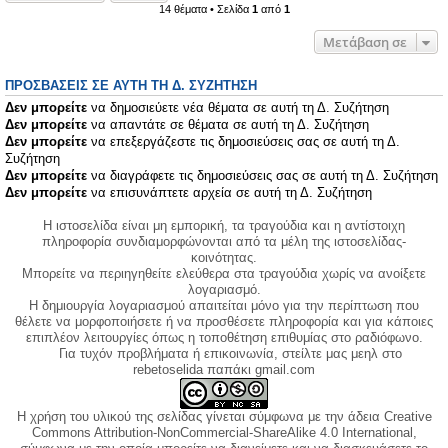
14 θέματα • Σελίδα
1
από
1
Μετάβαση σε
ΠΡΟΣΒΆΣΕΙΣ ΣΕ ΑΥΤΉ ΤΗ Δ. ΣΥΖΉΤΗΣΗ
Δεν μπορείτε
να δημοσιεύετε νέα θέματα σε αυτή τη Δ. Συζήτηση
Δεν μπορείτε
να απαντάτε σε θέματα σε αυτή τη Δ. Συζήτηση
Δεν μπορείτε
να επεξεργάζεστε τις δημοσιεύσεις σας σε αυτή τη Δ.
Συζήτηση
Δεν μπορείτε
να διαγράφετε τις δημοσιεύσεις σας σε αυτή τη Δ. Συζήτηση
Δεν μπορείτε
να επισυνάπτετε αρχεία σε αυτή τη Δ. Συζήτηση
Η ιστοσελίδα είναι μη εμπορική, τα τραγούδια και η αντίστοιχη
πληροφορία συνδιαμορφώνονται από τα μέλη της ιστοσελίδας-
κοινότητας.
Μπορείτε να περιηγηθείτε ελεύθερα στα τραγούδια χωρίς να ανοίξετε
λογαριασμό.
Η δημιουργία λογαριασμού απαιτείται μόνο για την περίπτωση που
θέλετε να μορφοποιήσετε ή να προσθέσετε πληροφορία και για κάποιες
επιπλέον λειτουργίες όπως η τοποθέτηση επιθυμίας στο ραδιόφωνο.
Για τυχόν προβλήματα ή επικοινωνία, στείλτε μας μεηλ στο
rebetoselida παπάκι gmail.com
Η χρήση του υλικού της σελίδας γίνεται σύμφωνα με την άδεια Creative
Commons Attribution-NonCommercial-ShareAlike 4.0 International,