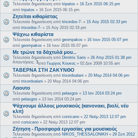
Τελευταία δημοσίευση από
tripatos
«
16 Σεπ 2015 06:15 pm
από
tripatos
»
16 Σεπ 2015 06:15 pm
Ζητείται κιθαρίστας
Τελευταία δημοσίευση από
trixordos-7-
«
15 Αύγ 2015 02:33 pm
από
trixordos-7-
»
15 Αύγ 2015 02:33 pm
Ψάχνω κιθαρίστα
Τελευταία δημοσίευση από
geompakos
«
16 Ιουν 2015 05:07 pm
από
geompakos
»
16 Ιουν 2015 05:07 pm
Με τρώνε τα δάχτυλά μου...
Τελευταία δημοσίευση από
Dimitris Saris
«
26 Απρ 2015 01:38 pm
Απαντήσεις:
3
από
Γιωργος Κουκος
»
02 Δεκ 2009 10:55 am
ΤΑΒΕΡΝΑ ΣΤΗ ΖΑΚΥΝΘΟ
Τελευταία δημοσίευση από
trixordoalani
«
20 Μαρ 2014 04:06 pm
από
trixordoalani
»
20 Μαρ 2014 04:06 pm
Λαουτο
Τελευταία δημοσίευση από
pelasgos
«
13 Ιαν 2014 03:24 pm
από
pelasgos
»
13 Ιαν 2014 03:24 pm
Ψάχνουμε άλλους μουσικούς (κανονακι, βιολί, νέυ
κλπ)
Τελευταία δημοσίευση από
corsicano
«
22 Νοέμ 2013 12:07 pm
από
corsicano
»
22 Νοέμ 2013 12:07 pm
Ζήτηση - Προσφορά εργασίας για μουσικούς
Τελευταία δημοσίευση από
NIKOS_THESSALONIKH
«
29 Σεπ 2012