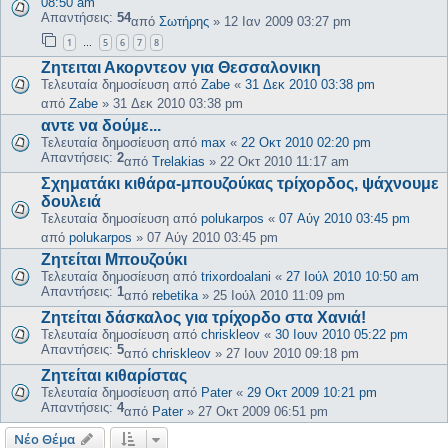
08:50 am
Απαντήσεις:
54
από
Σωτήρης
»
12 Ιαν 2009 03:27 pm
1
5
6
7
8
…
Ζητειται Ακορντεον για Θεσσαλονικη
Τελευταία δημοσίευση από
Zabe
«
31 Δεκ 2010 03:38 pm
από
Zabe
»
31 Δεκ 2010 03:38 pm
αντε να δούμε...
Τελευταία δημοσίευση από
max
«
22 Οκτ 2010 02:20 pm
Απαντήσεις:
2
από
Trelakias
»
22 Οκτ 2010 11:17 am
Σχηματάκι κιθάρα-μπουζούκας τρίχορδος, ψάχνουμε
δουλειά
Τελευταία δημοσίευση από
polukarpos
«
07 Αύγ 2010 03:45 pm
από
polukarpos
»
07 Αύγ 2010 03:45 pm
Ζητείται Μπουζούκι
Τελευταία δημοσίευση από
trixordoalani
«
27 Ιούλ 2010 10:50 am
Απαντήσεις:
1
από
rebetika
»
25 Ιούλ 2010 11:09 pm
Ζητείται δάσκαλος για τρίχορδο στα Χανιά!
Τελευταία δημοσίευση από
chriskleov
«
30 Ιουν 2010 05:22 pm
Απαντήσεις:
5
από
chriskleov
»
27 Ιουν 2010 09:18 pm
Ζητείται κιθαρίστας
Τελευταία δημοσίευση από
Pater
«
29 Οκτ 2009 10:21 pm
Απαντήσεις:
4
από
Pater
»
27 Οκτ 2009 06:51 pm
Νέο Θέμα