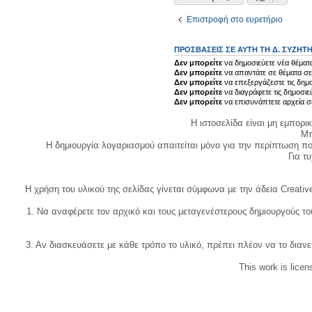
Επιστροφή στο ευρετήριο
ΠΡΟΣΒΆΣΕΙΣ ΣΕ ΑΥΤΉ ΤΗ Δ. ΣΥΖΉΤ
Δεν μπορείτε
να δημοσιεύετε νέα θέματα
Δεν μπορείτε
να απαντάτε σε θέματα σε
Δεν μπορείτε
να επεξεργάζεστε τις δημο
Δεν μπορείτε
να διαγράφετε τις δημοσιε
Δεν μπορείτε
να επισυνάπτετε αρχεία σ
Η ιστοσελίδα είναι μη εμπορι
Μπ
Η δημιουργία λογαριασμού απαιτείται μόνο για την περίπτωση π
Για τυχ
Η χρήση του υλικού της σελίδας γίνεται σύμφωνα με την άδεια Creativ
1. Να αναφέρετε τον αρχικό και τους μεταγενέστερους δημιουργούς τ
3. Αν διασκευάσετε με κάθε τρόπο το υλικό, πρέπει πλέον να το διανε
This work is lice