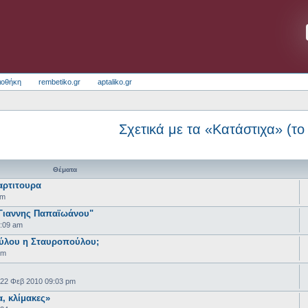
ιοθήκη
rembetiko.gr
aptaliko.gr
Σχετικά με τα «Κατάστιχα» (το 
Θέματα
αρτιτουρα
pm
"Γιαννης Παπαϊωάνου"
9:09 am
ύλου η Σταυροπούλου;
pm
22 Φεβ 2010 09:03 pm
, κλίμακες»