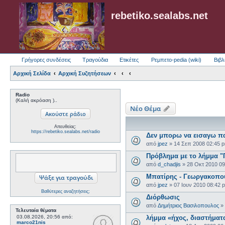
rebetiko.sealabs.net
Γρήγορες συνδέσεις
Τραγούδια
Ετικέτες
Ρεμπετο-pedia (wiki)
Βιβλ
Αρχική Σελίδα
Αρχική Συζητήσεων
Radio
(Καλή ακρόαση )..
Νέο Θέμα
Απευθείας:
https://rebetiko.sealabs.net/radio
Δεν μπορω να εισαγω π
από
jpez
»
14 Σεπ 2008 02:45 
Πρόβλημα με το λήμμα 
από
d_chadjis
»
28 Οκτ 2010 0
Μπατίρης - Γεωργακοπο
από
jpez
»
07 Ιουν 2010 08:42 
Βαθύτερες αναζητήσεις;
Διόρθωσις
από
Δημήτριος Βασιλοπουλος
»
Τελευταία θέματα
03.08.2026, 20:56
από:
λήμμα «ήχος, διαστήματα
marco21nis