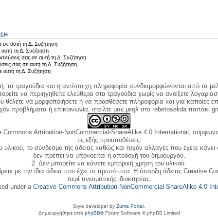
ΗΣΗ
 σε αυτή τη Δ. Συζήτηση
 αυτή τη Δ. Συζήτηση
σιεύσεις σας σε αυτή τη Δ. Συζήτηση
ύσεις σας σε αυτή τη Δ. Συζήτηση
ε αυτή τη Δ. Συζήτηση
κή, τα τραγούδια και η αντίστοιχη πληροφορία συνδιαμορφώνονται από τα μέλ
ορείτε να περιηγηθείτε ελεύθερα στα τραγούδια χωρίς να ανοίξετε λογαριασ
ου θέλετε να μορφοποιήσετε ή να προσθέσετε πληροφορία και για κάποιες επ
όν προβλήματα ή επικοινωνία, στείλτε μας μεηλ στο rebetoselida παπάκι g
e Commons Attribution-NonCommercial-ShareAlike 4.0 International, σύμφωνα 
τις εξής προϋποθέσεις:
ου υλικού, το σύνδεσμο της άδειας καθώς και τυχόν αλλαγές που έχετε κάνει
δεν πρέπει να υπονοείται η αποδοχή του δημιουργού.
2. Δεν μπορείτε να κάνετε εμπορική χρήση του υλικού.
ίμετε με την ίδια άδεια που έχει το πρωτότυπο. Η ύπαρξη άδειας Creative C
περί πνευματικής ιδιοκτησίας.
nsed under a
Creative Commons Attribution-NonCommercial-ShareAlike 4.0 Inte
Style developer by
Zuma Portal
,
Δημιουργήθηκε από
phpBB
® Forum Software © phpBB Limited