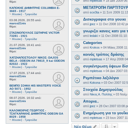
από
mpletsas
»
18 Δεκ 2009 06
θέμα:
ΜΕΤΑΤΡΟΠΗ ΠΑΡΤΙΤΟΥΡ
ΚΑΠΟΚΗΣ ΔΗΜΗΤΡΗΣ COLUMBIA E-
3665 - 1917
από
sce3ta
»
11 Σεπ 2009 11:1
~
Μουσική - Τραγούδια
Δισκογραφια στο γουικι
03.08.2026, 20:55
από:
marco21nis
από
jpez
»
11 Οκτ 2008 10:42 
θέμα:
γνωριζει κανεις κατι για
ΣΤΑΣΙΝΟΠΟΥΛΟΣ ΣΩΤΗΡΗΣ VICTOR
από
ledaki
»
11 Οκτ 2008 01:10
73281 - 1921
~
Μουσική - Τραγούδια
Categories
21.07.2026, 16:41
από:
από
Krokos
»
04 Μάιος 2008 11
marco21nis
θέμα:
κοινός τρόπος δράσης
ΧΑΤΖΗΑΠΟΣΤΟΛΟΥ ΝΙΚΟΣ- DAJOS
από
mpletsas
»
17 Απρ 2008 04
BELA - ODEON AA 79815_9 kai ODEON
82022 - 1922
συγκέντρωση όψεων δίσ
~
Μουσική - Τραγούδια
από
mpletsas
»
04 Δεκ 2007 03
17.07.2026, 17:44
από:
marco21nis
Ρεμπέτικο λεξιλόγιο
θέμα:
από
Kokona
»
03 Οκτ 2007 02:
ΒΕΜΠΟ ΣΟΦΙΑ HIS MASTER'S VOICE
AO 5071 - 1952
Στοιχεία Δημητρούλας
~
Μουσική - Τραγούδια
από
Νίκος Α. Πολίτης
»
03 Νοέμ
08.07.2026, 16:32
από:
Απορια..
marco21nis
θέμα:
από
jpez
»
28 Οκτ 2007 03:08 
ΚΑΛΟΜΟΙΡΗΣ ΓΕΩΡΓΙΟΣ -
Ενημέρωση για το γουΐκι
ΤΣΑΓΚΑΡΑΚΗΣ ΔΗΜΗΤΡΗΣ ODEON GA
8029 - 1958
από
mpletsas
»
23 Ιουν 2007 1
~
Μουσική - Τραγούδια
Νέο Θέμα