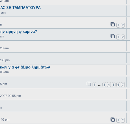
:24 am
ΑΣ ΣΕ ΤΑΜΠΛΑΤΟΥΡΑ
3 am
pm
1
2
 την ειρηνη φικαρινα?
 am
1
2
:28 am
:35 pm
κων για φτιάξιμο λημμάτων
:05 am
55 pm
1
3
4
5
6
7
…
 2007 09:55 pm
pm
1:40 pm
1
2