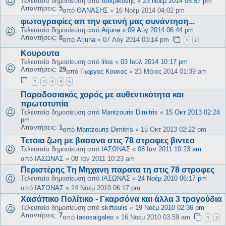
Τελευταία δημοσίευση από
τσικρικονης
«
23 Νοέμ 2014 05:57 pm
Απαντήσεις:
5
από
ΘΑΝΑΣΗΣ
»
16 Νοέμ 2014 04:02 pm
φωτογραφίες απ την φετινή μας συνάντηση...
Τελευταία δημοσίευση από
Arjuna
«
09 Αύγ 2014 06:44 pm
Απαντήσεις:
8
από
Arjuna
»
07 Αύγ 2014 03:14 pm
1
2
Κουρουτα
Τελευταία δημοσίευση από
lilos
«
03 Ιούλ 2014 10:17 pm
Απαντήσεις:
29
από
Γιωργος Κουκος
»
23 Μάιος 2014 01:39 am
1
2
3
4
5
Παραδοσιακός χορός με αυθεντικότητα και
πρωτοτυπία
Τελευταία δημοσίευση από
Mantzouris Dimitris
«
15 Οκτ 2013 02:24
pm
Απαντήσεις:
1
από
Mantzouris Dimitris
»
15 Οκτ 2013 02:22 pm
Τετοια ζωη με βασανα στις 78 στροφες βιντεο
Τελευταία δημοσίευση από
ΙΑΣΩΝΑΣ
«
08 Ιαν 2011 10:23 am
από
ΙΑΣΩΝΑΣ
»
08 Ιαν 2011 10:23 am
Περιστέρης Tη Μηχανη παρατα τη στις 78 στροφες
Τελευταία δημοσίευση από
ΙΑΣΩΝΑΣ
«
24 Νοέμ 2010 06:17 pm
από
ΙΑΣΩΝΑΣ
»
24 Νοέμ 2010 06:17 pm
Χασάπικο Πολίτικο - Γκαρσόνα και άλλα 3 τραγούδια
Τελευταία δημοσίευση από
skiftoulis
«
19 Νοέμ 2010 02:36 pm
Απαντήσεις:
7
από
tasosaigaleo
»
16 Νοέμ 2010 03:59 am
1
2