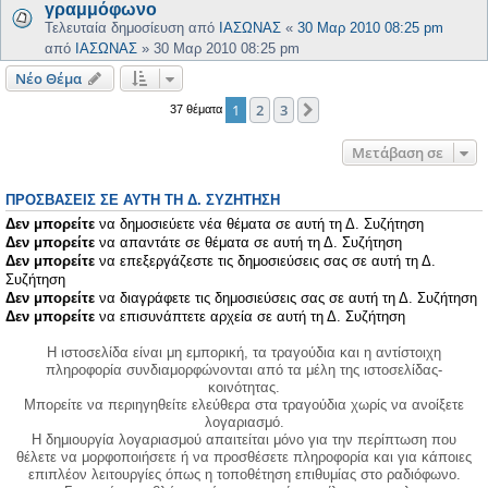
γραμμόφωνο
Τελευταία δημοσίευση από
ΙΑΣΩΝΑΣ
«
30 Μαρ 2010 08:25 pm
από
ΙΑΣΩΝΑΣ
»
30 Μαρ 2010 08:25 pm
Νέο Θέμα
1
2
3
Επόμενη
37 θέματα
Μετάβαση σε
ΠΡΟΣΒΆΣΕΙΣ ΣΕ ΑΥΤΉ ΤΗ Δ. ΣΥΖΉΤΗΣΗ
Δεν μπορείτε
να δημοσιεύετε νέα θέματα σε αυτή τη Δ. Συζήτηση
Δεν μπορείτε
να απαντάτε σε θέματα σε αυτή τη Δ. Συζήτηση
Δεν μπορείτε
να επεξεργάζεστε τις δημοσιεύσεις σας σε αυτή τη Δ.
Συζήτηση
Δεν μπορείτε
να διαγράφετε τις δημοσιεύσεις σας σε αυτή τη Δ. Συζήτηση
Δεν μπορείτε
να επισυνάπτετε αρχεία σε αυτή τη Δ. Συζήτηση
Η ιστοσελίδα είναι μη εμπορική, τα τραγούδια και η αντίστοιχη
πληροφορία συνδιαμορφώνονται από τα μέλη της ιστοσελίδας-
κοινότητας.
Μπορείτε να περιηγηθείτε ελεύθερα στα τραγούδια χωρίς να ανοίξετε
λογαριασμό.
Η δημιουργία λογαριασμού απαιτείται μόνο για την περίπτωση που
θέλετε να μορφοποιήσετε ή να προσθέσετε πληροφορία και για κάποιες
επιπλέον λειτουργίες όπως η τοποθέτηση επιθυμίας στο ραδιόφωνο.