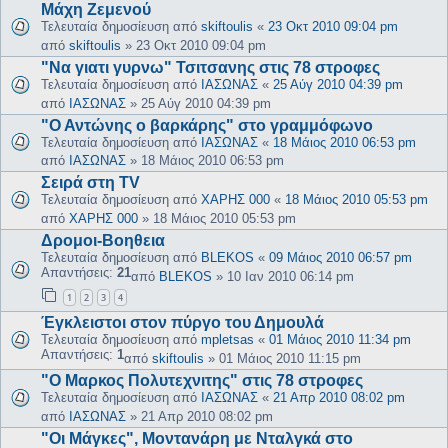
Μάχη Ζεμενού
Τελευταία δημοσίευση από
skiftoulis
«
23 Οκτ 2010 09:04 pm
από
skiftoulis
»
23 Οκτ 2010 09:04 pm
"Να γιατι γυρνω" Τσιτσανης στις 78 στροφες
Τελευταία δημοσίευση από
ΙΑΣΩΝΑΣ
«
25 Αύγ 2010 04:39 pm
από
ΙΑΣΩΝΑΣ
»
25 Αύγ 2010 04:39 pm
"Ο Αντώνης ο βαρκάρης" στο γραμμόφωνο
Τελευταία δημοσίευση από
ΙΑΣΩΝΑΣ
«
18 Μάιος 2010 06:53 pm
από
ΙΑΣΩΝΑΣ
»
18 Μάιος 2010 06:53 pm
Σειρά στη TV
Τελευταία δημοσίευση από
ΧΑΡΗΣ 000
«
18 Μάιος 2010 05:53 pm
από
ΧΑΡΗΣ 000
»
18 Μάιος 2010 05:53 pm
Δρομοι-Βοηθεια
Τελευταία δημοσίευση από
BLEKOS
«
09 Μάιος 2010 06:57 pm
Απαντήσεις:
21
από
BLEKOS
»
10 Ιαν 2010 06:14 pm
1
2
3
4
Έγκλειστοι στον πύργο του Δημουλά
Τελευταία δημοσίευση από
mpletsas
«
01 Μάιος 2010 11:34 pm
Απαντήσεις:
1
από
skiftoulis
»
01 Μάιος 2010 11:15 pm
"Ο Μαρκος Πολυτεχνιτης" στις 78 στροφες
Τελευταία δημοσίευση από
ΙΑΣΩΝΑΣ
«
21 Απρ 2010 08:02 pm
από
ΙΑΣΩΝΑΣ
»
21 Απρ 2010 08:02 pm
"Οι Μάγκες", Μοντανάρη με Νταλγκά στο