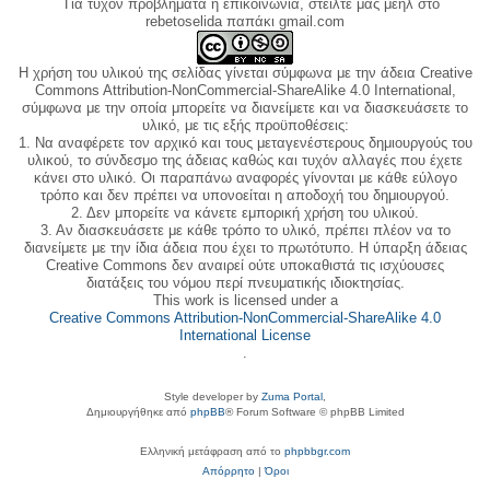
Για τυχόν προβλήματα ή επικοινωνία, στείλτε μας μεηλ στο
rebetoselida παπάκι gmail.com
Η χρήση του υλικού της σελίδας γίνεται σύμφωνα με την άδεια Creative
Commons Attribution-NonCommercial-ShareAlike 4.0 International,
σύμφωνα με την οποία μπορείτε να διανείμετε και να διασκευάσετε το
υλικό, με τις εξής προϋποθέσεις:
1. Να αναφέρετε τον αρχικό και τους μεταγενέστερους δημιουργούς του
υλικού, το σύνδεσμο της άδειας καθώς και τυχόν αλλαγές που έχετε
κάνει στο υλικό. Οι παραπάνω αναφορές γίνονται με κάθε εύλογο
τρόπο και δεν πρέπει να υπονοείται η αποδοχή του δημιουργού.
2. Δεν μπορείτε να κάνετε εμπορική χρήση του υλικού.
3. Αν διασκευάσετε με κάθε τρόπο το υλικό, πρέπει πλέον να το
διανείμετε με την ίδια άδεια που έχει το πρωτότυπο. Η ύπαρξη άδειας
Creative Commons δεν αναιρεί ούτε υποκαθιστά τις ισχύουσες
διατάξεις του νόμου περί πνευματικής ιδιοκτησίας.
This work is licensed under a
Creative Commons Attribution-NonCommercial-ShareAlike 4.0
International License
.
Style developer by
Zuma Portal
,
Δημιουργήθηκε από
phpBB
® Forum Software © phpBB Limited
Ελληνική μετάφραση από το
phpbbgr.com
Απόρρητο
|
Όροι