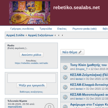
rebetiko.sealabs.net
Γρήγορες συνδέσεις
Τραγούδια
Ετικέτες
Ρεμπετο-pedia (wiki)
Βιβλ
Αρχική Σελίδα
Αρχική Συζητήσεων
Radio
(Καλή ακρόαση )..
Νέο Θέμα
Απευθείας:
https://rebetiko.sealabs.net/radio
Tony Klein (μαθητής του
από
Σπυρος_Τ
»
12 Οκτ 2015 0
ΚΕΣΑΜ-Ζεϋμπέκ(ικα) (Πέ
από
lavtaci
»
31 Οκτ 2015 12:3
ΚΕΣΑΜ-Ελαφρά-δυτικότρ
από
lavtaci
»
31 Οκτ 2015 12:3
Βαθύτερες αναζητήσεις;
ΚΕΣΑΜ-Μεσοπολεμικό αστ
από
lavtaci
»
31 Οκτ 2015 12:3
Τελευταία θέματα
03.08.2026, 20:56
από:
Aφιέρωμα στο Γιώργο Κα
marco21nis