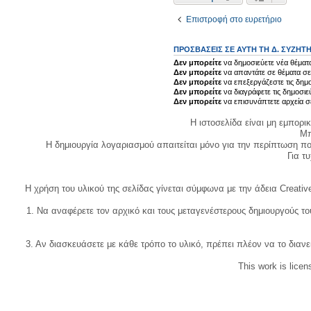
Επιστροφή στο ευρετήριο
ΠΡΟΣΒΆΣΕΙΣ ΣΕ ΑΥΤΉ ΤΗ Δ. ΣΥΖΉΤ
Δεν μπορείτε
να δημοσιεύετε νέα θέματα
Δεν μπορείτε
να απαντάτε σε θέματα σε
Δεν μπορείτε
να επεξεργάζεστε τις δημο
Δεν μπορείτε
να διαγράφετε τις δημοσιε
Δεν μπορείτε
να επισυνάπτετε αρχεία σ
Η ιστοσελίδα είναι μη εμπορι
Μπ
Η δημιουργία λογαριασμού απαιτείται μόνο για την περίπτωση π
Για τυχ
Η χρήση του υλικού της σελίδας γίνεται σύμφωνα με την άδεια Creativ
1. Να αναφέρετε τον αρχικό και τους μεταγενέστερους δημιουργούς τ
3. Αν διασκευάσετε με κάθε τρόπο το υλικό, πρέπει πλέον να το διανε
This work is lice