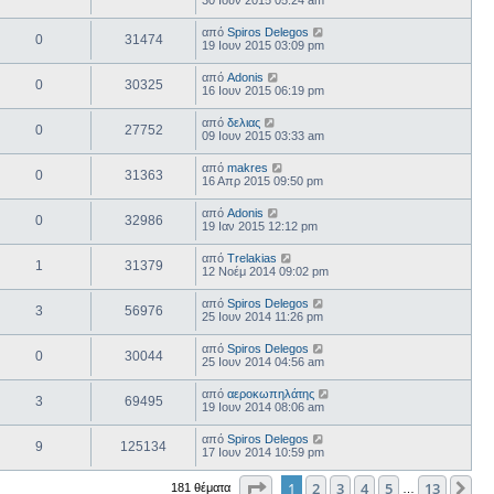
30 Ιουν 2015 05:24 am
από
Spiros Delegos
0
31474
19 Ιουν 2015 03:09 pm
από
Adonis
0
30325
16 Ιουν 2015 06:19 pm
από
δελιας
0
27752
09 Ιουν 2015 03:33 am
από
makres
0
31363
16 Απρ 2015 09:50 pm
από
Adonis
0
32986
19 Ιαν 2015 12:12 pm
από
Trelakias
1
31379
12 Νοέμ 2014 09:02 pm
από
Spiros Delegos
3
56976
25 Ιουν 2014 11:26 pm
από
Spiros Delegos
0
30044
25 Ιουν 2014 04:56 am
από
αεροκωπηλάτης
3
69495
19 Ιουν 2014 08:06 am
από
Spiros Delegos
9
125134
17 Ιουν 2014 10:59 pm
Σελίδα
1
από
13
1
2
3
4
5
13
Επ
181 θέματα
…