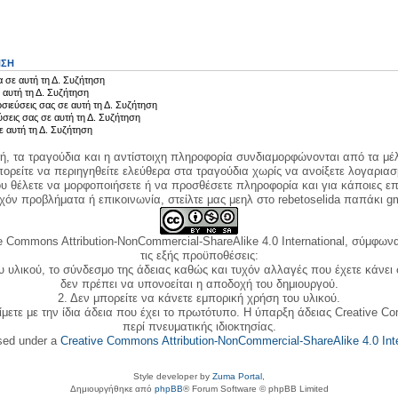
ΗΣΗ
 σε αυτή τη Δ. Συζήτηση
 αυτή τη Δ. Συζήτηση
σιεύσεις σας σε αυτή τη Δ. Συζήτηση
ύσεις σας σε αυτή τη Δ. Συζήτηση
ε αυτή τη Δ. Συζήτηση
κή, τα τραγούδια και η αντίστοιχη πληροφορία συνδιαμορφώνονται από τα μέλ
ορείτε να περιηγηθείτε ελεύθερα στα τραγούδια χωρίς να ανοίξετε λογαριασ
ου θέλετε να μορφοποιήσετε ή να προσθέσετε πληροφορία και για κάποιες επ
όν προβλήματα ή επικοινωνία, στείλτε μας μεηλ στο rebetoselida παπάκι g
e Commons Attribution-NonCommercial-ShareAlike 4.0 International, σύμφωνα 
τις εξής προϋποθέσεις:
ου υλικού, το σύνδεσμο της άδειας καθώς και τυχόν αλλαγές που έχετε κάνει
δεν πρέπει να υπονοείται η αποδοχή του δημιουργού.
2. Δεν μπορείτε να κάνετε εμπορική χρήση του υλικού.
ίμετε με την ίδια άδεια που έχει το πρωτότυπο. Η ύπαρξη άδειας Creative C
περί πνευματικής ιδιοκτησίας.
nsed under a
Creative Commons Attribution-NonCommercial-ShareAlike 4.0 Inte
Style developer by
Zuma Portal
,
Δημιουργήθηκε από
phpBB
® Forum Software © phpBB Limited