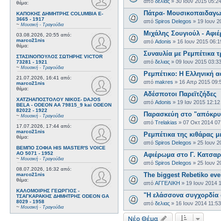
από
δελιας
»
30 Ιουν 2015 05:2
θέμα:
Πάτρα- Μουσικοπαιδαγω
ΚΑΠΟΚΗΣ ΔΗΜΗΤΡΗΣ COLUMBIA E-
3665 - 1917
από
Spiros Delegos
»
19 Ιουν 2
~
Μουσική - Τραγούδια
Μιχάλης Σουγιούλ - Αφιέ
03.08.2026, 20:55
από:
marco21nis
από
Adonis
»
16 Ιουν 2015 06:
θέμα:
Συναυλία με Ρεμπέτικα τ
ΣΤΑΣΙΝΟΠΟΥΛΟΣ ΣΩΤΗΡΗΣ VICTOR
από
δελιας
»
09 Ιουν 2015 03:3
73281 - 1921
~
Μουσική - Τραγούδια
Ρεμπέτικο: Η Ελληνική α
21.07.2026, 16:41
από:
από
makres
»
16 Απρ 2015 09:
marco21nis
θέμα:
Αδέσποτοι Παρεϊτζήδες
ΧΑΤΖΗΑΠΟΣΤΟΛΟΥ ΝΙΚΟΣ- DAJOS
από
Adonis
»
19 Ιαν 2015 12:1
BELA - ODEON AA 79815_9 kai ODEON
82022 - 1922
Παρασκεύη στο "απόκρυφ
~
Μουσική - Τραγούδια
από
Trelakias
»
07 Οκτ 2014 07
17.07.2026, 17:44
από:
marco21nis
Ρεμπέτικα της κιθάρας 
θέμα:
από
Spiros Delegos
»
25 Ιουν 2
ΒΕΜΠΟ ΣΟΦΙΑ HIS MASTER'S VOICE
AO 5071 - 1952
Αφιέρωμα στο Γ. Κατσαρ
~
Μουσική - Τραγούδια
από
Spiros Delegos
»
25 Ιουν 2
08.07.2026, 16:32
από:
The biggest Rebetiko eve
marco21nis
θέμα:
από
ΑΓΓΕΛΙΚΗ
»
19 Ιουν 2014 
ΚΑΛΟΜΟΙΡΗΣ ΓΕΩΡΓΙΟΣ -
"Η ελάσσονα συγχορδία σ
ΤΣΑΓΚΑΡΑΚΗΣ ΔΗΜΗΤΡΗΣ ODEON GA
8029 - 1958
από
δελιας
»
16 Ιουν 2014 11:5
~
Μουσική - Τραγούδια
Νέο Θέμα