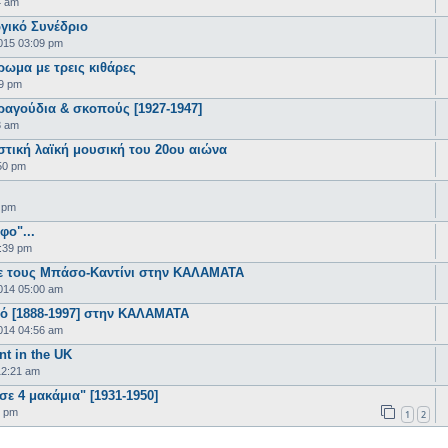
4 am
γικό Συνέδριο
015 03:09 pm
ρωμα με τρεις κιθάρες
19 pm
ραγούδια & σκοπούς [1927-1947]
3 am
στική λαϊκή μουσική του 20ου αιώνα
50 pm
2 pm
ο"...
:39 pm
με τους Μπάσο-Καντίνι στην ΚΑΛΑΜΑΤΑ
014 05:00 am
ό [1888-1997] στην ΚΑΛΑΜΑΤΑ
014 04:56 am
nt in the UK
12:21 am
ε 4 μακάμια" [1931-1950]
3 pm
1
2