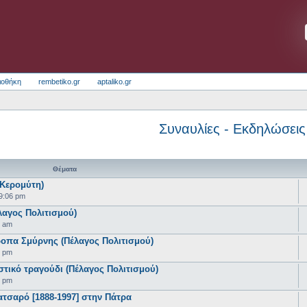
ιοθήκη
rembetiko.gr
aptaliko.gr
Συναυλίες - Εκδηλώσεις
Θέματα
 Κερομύτη)
9:06 pm
λαγος Πολιτισμού)
5 am
οπα Σμύρνης (Πέλαγος Πολιτισμού)
5 pm
ικό τραγούδι (Πέλαγος Πολιτισμού)
3 pm
τσαρό [1888-1997] στην Πάτρα