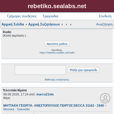
rebetiko.sealabs.net
Γρήγορες συνδέσεις
Τραγούδια
Σύνδεση
Αρχική Σελίδα
Αρχική Συζητήσεων
Αναζήτηση
Radio
(Καλή ακρόαση )..
Απευθείας:
https://rebetiko.sealabs.net/radio
Βαθύτερες αναζητήσεις;
Τελευταία θέματα
08.08.2026, 17:24
από:
marco21nis
θέμα:
ΜΗΤΤΑΚΗ ΓΕΩΡΓΙΑ- ΑΝΕΣΤΟΠΟΥΛΟΣ ΓΙΩΡΓΟΣ DECCA 31162 - 1948
~
Μουσική - Τραγούδια