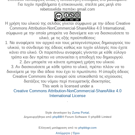
Για τυχόν προβλήματα ή επικοινωνία, στείλτε μας μεηλ στο
rebetoselida παπάκι gmail.com
Η χρήση του υλικού της σελίδας γίνεται σύμφωνα με την άδεια Creative
Commons Attribution-NonCommercial-ShareAlike 4.0 International,
σύμφωνα με την οποία μπορείτε να διανείμετε και να διασκευάσετε το
υλικό, με τις εξής προϋποθέσεις:
1. Να αναφέρετε τον αρχικό και τους μεταγενέστερους δημιουργούς του
υλικού, το σύνδεσμο της άδειας καθώς και τυχόν αλλαγές που έχετε
κάνει στο υλικό. Οι παραπάνω αναφορές γίνονται με κάθε εύλογο
τρόπο και δεν πρέπει να υπονοείται η αποδοχή του δημιουργού.
2. Δεν μπορείτε να κάνετε εμπορική χρήση του υλικού.
3. Αν διασκευάσετε με κάθε τρόπο το υλικό, πρέπει πλέον να το
διανείμετε με την ίδια άδεια που έχει το πρωτότυπο. Η ύπαρξη άδειας
Creative Commons δεν αναιρεί ούτε υποκαθιστά τις ισχύουσες
διατάξεις του νόμου περί πνευματικής ιδιοκτησίας.
This work is licensed under a
Creative Commons Attribution-NonCommercial-ShareAlike 4.0
International License
.
Style developer by
Zuma Portal
,
Δημιουργήθηκε από
phpBB
® Forum Software © phpBB Limited
Ελληνική μετάφραση από το
phpbbgr.com
Απόρρητο
|
Όροι