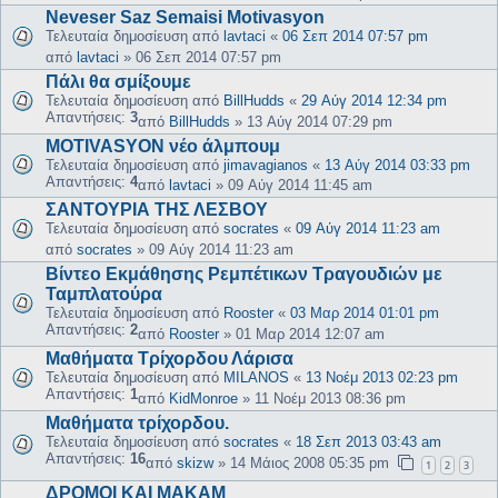
Neveser Saz Semaisi Motivasyon
Τελευταία δημοσίευση από
lavtaci
«
06 Σεπ 2014 07:57 pm
από
lavtaci
»
06 Σεπ 2014 07:57 pm
Πάλι θα σμίξουμε
Τελευταία δημοσίευση από
BillHudds
«
29 Αύγ 2014 12:34 pm
Απαντήσεις:
3
από
BillHudds
»
13 Αύγ 2014 07:29 pm
MOTIVASYON νέο άλμπουμ
Τελευταία δημοσίευση από
jimavagianos
«
13 Αύγ 2014 03:33 pm
Απαντήσεις:
4
από
lavtaci
»
09 Αύγ 2014 11:45 am
ΣΑΝΤΟΥΡΙΑ ΤΗΣ ΛΕΣΒΟΥ
Τελευταία δημοσίευση από
socrates
«
09 Αύγ 2014 11:23 am
από
socrates
»
09 Αύγ 2014 11:23 am
Βίντεο Εκμάθησης Ρεμπέτικων Τραγουδιών με
Ταμπλατούρα
Τελευταία δημοσίευση από
Rooster
«
03 Μαρ 2014 01:01 pm
Απαντήσεις:
2
από
Rooster
»
01 Μαρ 2014 12:07 am
Μαθήματα Τρίχορδου Λάρισα
Τελευταία δημοσίευση από
MILANOS
«
13 Νοέμ 2013 02:23 pm
Απαντήσεις:
1
από
KidMonroe
»
11 Νοέμ 2013 08:36 pm
Μαθήματα τρίχορδου.
Τελευταία δημοσίευση από
socrates
«
18 Σεπ 2013 03:43 am
Απαντήσεις:
16
από
skizw
»
14 Μάιος 2008 05:35 pm
1
2
3
ΔΡΟΜΟΙ ΚΑΙ ΜΑΚΑΜ