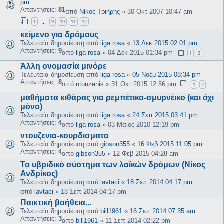
pm
Απαντήσεις:
81
από
Νίκος Τριήρης
»
30 Οκτ 2007 10:47 am
1
9
10
11
12
…
κείμενο για δρόμους
Τελευταία δημοσίευση από
liga rosa
«
13 Δεκ 2015 02:01 pm
Απαντήσεις:
9
από
liga rosa
»
04 Δεκ 2015 01:34 pm
1
2
Άλλη ονομασία μινόρε
Τελευταία δημοσίευση από
liga rosa
«
05 Νοέμ 2015 08:34 pm
Απαντήσεις:
8
από
ntouzenis
»
31 Οκτ 2015 12:56 pm
1
2
μαθήματα κιθάρας για ρεμπέτικο-σμυρνέικο (και όχι
μόνο)
Τελευταία δημοσίευση από
liga rosa
«
24 Σεπ 2015 03:41 pm
Απαντήσεις:
4
από
liga rosa
»
03 Μάιος 2010 12:19 pm
ντουζενια-κουρδισματα
Τελευταία δημοσίευση από
gibson355
«
16 Φεβ 2015 11:05 pm
Απαντήσεις:
4
από
gibson355
»
12 Φεβ 2015 04:28 am
Το υβριδικό σύστημα των λαϊκών δρόμων (Νίκος
Ανδρίκος)
Τελευταία δημοσίευση από
lavtaci
«
18 Σεπ 2014 04:17 pm
από
lavtaci
»
18 Σεπ 2014 04:17 pm
Παικτική βοήθεια...
Τελευταία δημοσίευση από
bill1961
«
16 Σεπ 2014 07:35 am
Απαντήσεις:
3
από
bill1961
»
11 Σεπ 2014 02:22 pm