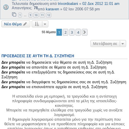
Τελευταία δημοσίευση από
trixordoalani
«
02 Δεκ 2012 11:01 am
Απαντήσεις:
78
από
karaven
»
02 Ιαν 2006 07:58 pm
1
9
10
11
12
…
Νέο Θέμα
1
2
3
4
Επόμενη
55 θέματα
Μετάβαση σε
ΠΡΟΣΒΆΣΕΙΣ ΣΕ ΑΥΤΉ ΤΗ Δ. ΣΥΖΉΤΗΣΗ
Δεν μπορείτε
να δημοσιεύετε νέα θέματα σε αυτή τη Δ. Συζήτηση
Δεν μπορείτε
να απαντάτε σε θέματα σε αυτή τη Δ. Συζήτηση
Δεν μπορείτε
να επεξεργάζεστε τις δημοσιεύσεις σας σε αυτή τη Δ.
Συζήτηση
Δεν μπορείτε
να διαγράφετε τις δημοσιεύσεις σας σε αυτή τη Δ. Συζήτηση
Δεν μπορείτε
να επισυνάπτετε αρχεία σε αυτή τη Δ. Συζήτηση
Η ιστοσελίδα είναι μη εμπορική, τα τραγούδια και η αντίστοιχη
πληροφορία συνδιαμορφώνονται από τα μέλη της ιστοσελίδας-
κοινότητας.
Μπορείτε να περιηγηθείτε ελεύθερα στα τραγούδια χωρίς να ανοίξετε
λογαριασμό.
Η δημιουργία λογαριασμού απαιτείται μόνο για την περίπτωση που
θέλετε να μορφοποιήσετε ή να προσθέσετε πληροφορία και για κάποιες
επιπλέον λειτουργίες όπως η τοποθέτηση επιθυμίας στο ραδιόφωνο.