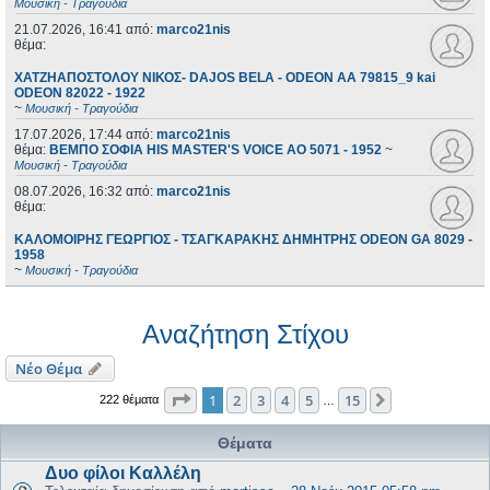
Μουσική - Τραγούδια
21.07.2026, 16:41
από:
marco21nis
θέμα:
ΧΑΤΖΗΑΠΟΣΤΟΛΟΥ ΝΙΚΟΣ- DAJOS BELA - ODEON AA 79815_9 kai
ODEON 82022 - 1922
~
Μουσική - Τραγούδια
17.07.2026, 17:44
από:
marco21nis
θέμα:
ΒΕΜΠΟ ΣΟΦΙΑ HIS MASTER'S VOICE AO 5071 - 1952
~
Μουσική - Τραγούδια
08.07.2026, 16:32
από:
marco21nis
θέμα:
ΚΑΛΟΜΟΙΡΗΣ ΓΕΩΡΓΙΟΣ - ΤΣΑΓΚΑΡΑΚΗΣ ΔΗΜΗΤΡΗΣ ODEON GA 8029 -
1958
~
Μουσική - Τραγούδια
Αναζήτηση Στίχου
Νέο Θέμα
Σελίδα
1
από
15
1
2
3
4
5
15
Επόμενη
222 θέματα
…
Θέματα
Δυο φίλοι Καλλέλη