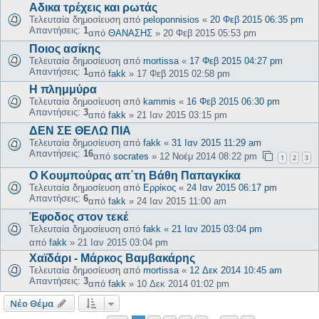
Αδικα τρέχεις και ρωτάς
Τελευταία δημοσίευση από
peloponnisios
«
20 Φεβ 2015 06:35 pm
Απαντήσεις:
1
από
ΘΑΝΑΣΗΣ
»
20 Φεβ 2015 05:53 pm
Ποιος ασίκης
Τελευταία δημοσίευση από
mortissa
«
17 Φεβ 2015 04:27 pm
Απαντήσεις:
1
από
fakk
»
17 Φεβ 2015 02:58 pm
Η πλημμύρα
Τελευταία δημοσίευση από
kammis
«
16 Φεβ 2015 06:30 pm
Απαντήσεις:
3
από
fakk
»
21 Ιαν 2015 03:15 pm
ΔΕΝ ΣΕ ΘΕΛΩ ΠΙΑ
Τελευταία δημοσίευση από
fakk
«
31 Ιαν 2015 11:29 am
Απαντήσεις:
16
από
socrates
»
12 Νοέμ 2014 08:22 pm
1
2
3
Ο Κουμπούρας απ΄τη Βάθη Παπαγκίκα
Τελευταία δημοσίευση από
Ερρίκος
«
24 Ιαν 2015 06:17 pm
Απαντήσεις:
6
από
fakk
»
24 Ιαν 2015 11:00 am
Έφοδος στον τεκέ
Τελευταία δημοσίευση από
fakk
«
21 Ιαν 2015 03:04 pm
από
fakk
»
21 Ιαν 2015 03:04 pm
Χαϊδάρι - Μάρκος Βαμβακάρης
Τελευταία δημοσίευση από
mortissa
«
12 Δεκ 2014 10:45 am
Απαντήσεις:
3
από
fakk
»
10 Δεκ 2014 01:02 pm
Νέο Θέμα