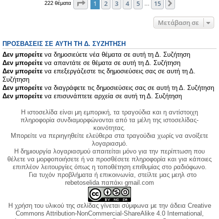
Σελίδα
1
από
15
1
2
3
4
5
15
Επόμενη
222 θέματα
…
Μετάβαση σε
ΠΡΟΣΒΆΣΕΙΣ ΣΕ ΑΥΤΉ ΤΗ Δ. ΣΥΖΉΤΗΣΗ
Δεν μπορείτε
να δημοσιεύετε νέα θέματα σε αυτή τη Δ. Συζήτηση
Δεν μπορείτε
να απαντάτε σε θέματα σε αυτή τη Δ. Συζήτηση
Δεν μπορείτε
να επεξεργάζεστε τις δημοσιεύσεις σας σε αυτή τη Δ.
Συζήτηση
Δεν μπορείτε
να διαγράφετε τις δημοσιεύσεις σας σε αυτή τη Δ. Συζήτηση
Δεν μπορείτε
να επισυνάπτετε αρχεία σε αυτή τη Δ. Συζήτηση
Η ιστοσελίδα είναι μη εμπορική, τα τραγούδια και η αντίστοιχη
πληροφορία συνδιαμορφώνονται από τα μέλη της ιστοσελίδας-
κοινότητας.
Μπορείτε να περιηγηθείτε ελεύθερα στα τραγούδια χωρίς να ανοίξετε
λογαριασμό.
Η δημιουργία λογαριασμού απαιτείται μόνο για την περίπτωση που
θέλετε να μορφοποιήσετε ή να προσθέσετε πληροφορία και για κάποιες
επιπλέον λειτουργίες όπως η τοποθέτηση επιθυμίας στο ραδιόφωνο.
Για τυχόν προβλήματα ή επικοινωνία, στείλτε μας μεηλ στο
rebetoselida παπάκι gmail.com
Η χρήση του υλικού της σελίδας γίνεται σύμφωνα με την άδεια Creative
Commons Attribution-NonCommercial-ShareAlike 4.0 International,