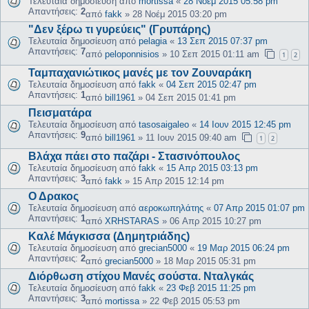
Τελευταία δημοσίευση από
mortissa
«
28 Νοέμ 2015 05:58 pm
Απαντήσεις:
2
από
fakk
»
28 Νοέμ 2015 03:20 pm
"Δεν ξέρω τι γυρεύεις" (Γρυπάρης)
Τελευταία δημοσίευση από
pelagia
«
13 Σεπ 2015 07:37 pm
Απαντήσεις:
7
από
peloponnisios
»
10 Σεπ 2015 01:11 am
1
2
Ταμπαχανιώτικος μανές με τον Ζουναράκη
Τελευταία δημοσίευση από
fakk
«
04 Σεπ 2015 02:47 pm
Απαντήσεις:
1
από
bill1961
»
04 Σεπ 2015 01:41 pm
Πεισματάρα
Τελευταία δημοσίευση από
tasosaigaleo
«
14 Ιουν 2015 12:45 pm
Απαντήσεις:
9
από
bill1961
»
11 Ιουν 2015 09:40 am
1
2
Βλάχα πάει στο παζάρι - Στασινόπουλος
Τελευταία δημοσίευση από
fakk
«
15 Απρ 2015 03:13 pm
Απαντήσεις:
3
από
fakk
»
15 Απρ 2015 12:14 pm
Ο Δρακος
Τελευταία δημοσίευση από
αεροκωπηλάτης
«
07 Απρ 2015 01:07 pm
Απαντήσεις:
1
από
XRHSTARAS
»
06 Απρ 2015 10:27 pm
Καλέ Μάγκισσα (Δημητριάδης)
Τελευταία δημοσίευση από
grecian5000
«
19 Μαρ 2015 06:24 pm
Απαντήσεις:
2
από
grecian5000
»
18 Μαρ 2015 05:31 pm
Διόρθωση στίχου Μανές σούστα. Νταλγκάς
Τελευταία δημοσίευση από
fakk
«
23 Φεβ 2015 11:25 pm
Απαντήσεις:
3
από
mortissa
»
22 Φεβ 2015 05:53 pm