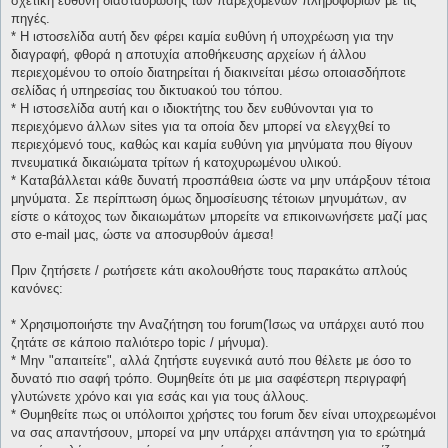
σχετική ευθύνη διασταύρωσης των παρεχομένων πληροφοριών με τις
πηγές.
* H ιστοσελίδα αυτή δεν φέρει καμία ευθύνη ή υποχρέωση για την
διαγραφή, φθορά η αποτυχία αποθήκευσης αρχείων ή άλλου
περιεχομένου το οποίο διατηρείται ή διακινείται μέσω οποιασδήποτε
σελίδας ή υπηρεσίας του δικτυακού του τόπου.
* H ιστοσελίδα αυτή και ο ιδιοκτήτης του δεν ευθύνονται για το
περιεχόμενο άλλων sites για τα οποία δεν μπορεί να ελεγχθεί το
περιεχόμενό τους, καθώς και καμία ευθύνη για μηνύματα που θίγουν
πνευματικά δικαιώματα τρίτων ή κατοχυρωμένου υλικού.
* Καταβάλλεται κάθε δυνατή προσπάθεια ώστε να μην υπάρξουν τέτοια
μηνύματα. Σε περίπτωση όμως δημοσίευσης τέτοιων μηνυμάτων, αν
είστε ο κάτοχος των δικαιωμάτων μπορείτε να επικοινωνήσετε μαζί μας
στο e-mail μας, ώστε να αποσυρθούν άμεσα!
Πριν ζητήσετε / ρωτήσετε κάτι ακολουθήστε τους παρακάτω απλούς
κανόνες:
* Χρησιμοποιήστε την Αναζήτηση του forum(Ίσως να υπάρχει αυτό που
ζητάτε σε κάποιο παλιότερο topic / μήνυμα).
* Μην "απαιτείτε", αλλά ζητήστε ευγενικά αυτό που θέλετε με όσο το
δυνατό πιο σαφή τρόπο. Θυμηθείτε ότι με μια σαφέστερη περιγραφή
γλυτώνετε χρόνο και για εσάς και για τους άλλους.
* Θυμηθείτε πως οι υπόλοιποι χρήστες του forum δεν είναι υποχρεωμένοι
να σας απαντήσουν, μπορεί να μην υπάρχει απάντηση για το ερώτημά