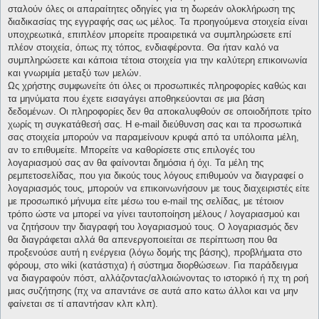
σταλούν όλες οι απαραίτητες οδηγίες για τη δωρεάν ολοκλήρωση της
διαδικασίας της εγγραφής σας ως μέλος. Τα προηγούμενα στοιχεία είναι
υποχρεωτικά, επιπλέον μπορείτε προαιρετικά να συμπληρώσετε επί
πλέον στοιχεία, όπως πχ τόπος, ενδιαφέροντα. Θα ήταν καλό να
συμπληρώσετε και κάποια τέτοια στοιχεία για την καλύτερη επικοινωνία
και γνωριμία μεταξύ των μελών.
Ως χρήστης συμφωνείτε ότι όλες οι προσωπικές πληροφορίες καθώς και
τα μηνύματα που έχετε εισαγάγει αποθηκεύονται σε μια βάση
δεδομένων. Οι πληροφορίες δεν θα αποκαλυφθούν σε οποιοδήποτε τρίτο
χωρίς τη συγκατάθεσή σας. Η e-mail διεύθυνση σας και τα προσωπικά
σας στοιχεία μπορούν να παραμείνουν κρυφά από τα υπόλοιπα μέλη,
αν το επιθυμείτε. Μπορείτε να καθορίσετε στις επιλογές του
λογαριασμού σας αν θα φαίνονται δημόσια ή όχι. Τα μέλη της
ρεμπετοσελίδας, που για δικούς τους λόγους επιθυμούν να διαγραφεί ο
λογαριασμός τους, μπορούν να επικοινωνήσουν με τους διαχειριστές είτε
με προσωπικό μήνυμα είτε μέσω του e-mail της σελίδας, με τέτοιον
τρόπο ώστε να μπορεί να γίνει ταυτοποίηση μέλους / λογαριασμού και
να ζητήσουν την διαγραφή του λογαριασμού τους. Ο λογαριασμός δεν
θα διαγράφεται αλλά θα απενεργοποιείται σε περίπτωση που θα
προξενούσε αυτή η ενέργεια (λόγω δομής της βάσης), προβλήματα στο
φόρουμ, στο wiki (κατάστιχα) ή σύστημα διορθώσεων. Για παράδειγμα
να διαγραφούν πόστ, αλλάζοντας/αλλοιώνοντας το ιστορικό ή πχ τη ροή
μιας συζήτησης (πχ να απαντάνε σε αυτά απο κατω άλλοι και να μην
φαίνεται σε τί απαντήσαν κλπ κλπ).