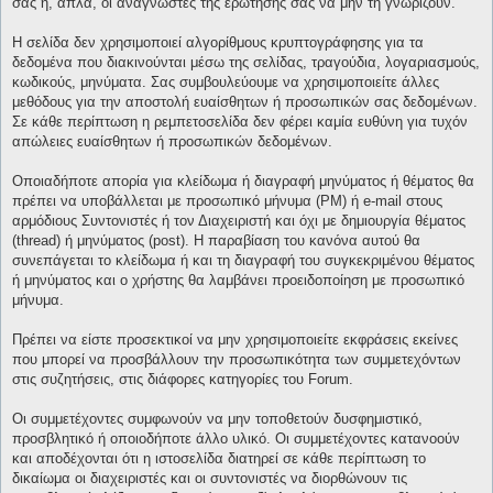
σας ή, απλά, οι αναγνώστες της ερώτησής σας να μην τη γνωρίζουν.
Η σελίδα δεν χρησιμοποιεί αλγορίθμους κρυπτογράφησης για τα
δεδομένα που διακινούνται μέσω της σελίδας, τραγούδια, λογαριασμούς,
κωδικούς, μηνύματα. Σας συμβουλεύουμε να χρησιμοποιείτε άλλες
μεθόδους για την αποστολή ευαίσθητων ή προσωπικών σας δεδομένων.
Σε κάθε περίπτωση η ρεμπετοσελίδα δεν φέρει καμία ευθύνη για τυχόν
απώλειες ευαίσθητων ή προσωπικών δεδομένων.
Οποιαδήποτε απορία για κλείδωμα ή διαγραφή μηνύματος ή θέματος θα
πρέπει να υποβάλλεται με προσωπικό μήνυμα (PM) ή e-mail στους
αρμόδιους Συντονιστές ή τον Διαχειριστή και όχι με δημιουργία θέματος
(thread) ή μηνύματος (post). Η παραβίαση του κανόνα αυτού θα
συνεπάγεται το κλείδωμα ή και τη διαγραφή του συγκεκριμένου θέματος
ή μηνύματος και ο χρήστης θα λαμβάνει προειδοποίηση με προσωπικό
μήνυμα.
Πρέπει να είστε προσεκτικοί να μην χρησιμοποιείτε εκφράσεις εκείνες
που μπορεί να προσβάλλουν την προσωπικότητα των συμμετεχόντων
στις συζητήσεις, στις διάφορες κατηγορίες του Forum.
Οι συμμετέχοντες συμφωνούν να μην τοποθετούν δυσφημιστικό,
προσβλητικό ή οποιοδήποτε άλλο υλικό. Οι συμμετέχοντες κατανοούν
και αποδέχονται ότι η ιστοσελίδα διατηρεί σε κάθε περίπτωση το
δικαίωμα οι διαχειριστές και οι συντονιστές να διορθώνουν τις