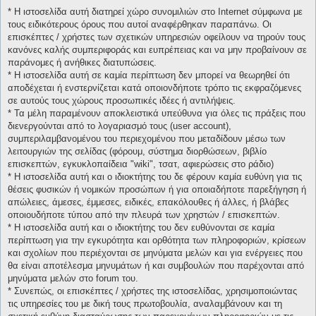
* H ιστοσελίδα αυτή διατηρεί χώρο συνομιλιών στο Internet σύμφωνα με
τους ειδικότερους όρους που αυτοί αναφέρθηκαν παραπάνω. Οι
επισκέπτες / χρήστες των σχετικών υπηρεσιών οφείλουν να τηρούν τους
κανόνες καλής συμπεριφοράς και ευπρέπειας και να μην προβαίνουν σε
παράνομες ή ανήθικες διατυπώσεις.
* H ιστοσελίδα αυτή σε καμία περίπτωση δεν μπορεί να θεωρηθεί ότι
αποδέχεται ή ενστερνίζεται κατά οποιονδήποτε τρόπο τις εκφραζόμενες
σε αυτούς τους χώρους προσωπικές ιδέες ή αντιλήψεις.
* Τα μέλη παραμένουν αποκλειστικά υπεύθυνα για όλες τις πράξεις που
διενεργούνται από το λογαριασμό τους (user account),
συμπεριλαμβανομένου του περιεχομένου που μεταδίδουν μέσω των
λειτουργιών της σελίδας (φόρουμ, σύστημα διορθώσεων, βιβλίο
επισκεπτών, εγκυκλοπαίδεια "wiki", τσατ, αφιερώσεις στο ράδιο)
* H ιστοσελίδα αυτή και ο ιδιοκτήτης του δε φέρουν καμία ευθύνη για τις
θέσεις φυσικών ή νομικών προσώπων ή για οποιαδήποτε παρεξήγηση ή
απώλειες, άμεσες, έμμεσες, ειδικές, επακόλουθες ή άλλες, ή βλάβες
οποιουδήποτε τύπου από την πλευρά των χρηστών / επισκεπτών.
* H ιστοσελίδα αυτή και ο ιδιοκτήτης του δεν ευθύνονται σε καμία
περίπτωση για την εγκυρότητα και ορθότητα των πληροφοριών, κρίσεων
και σχολίων που περιέχονται σε μηνύματα μελών και για ενέργειες που
θα είναι αποτέλεσμα μηνυμάτων ή και συμβουλών που παρέχονται από
μηνύματα μελών στο forum του.
* Συνεπώς, οι επισκέπτες / χρήστες της ιστοσελίδας, χρησιμοποιώντας
τις υπηρεσίες του με δική τους πρωτοβουλία, αναλαμβάνουν και τη