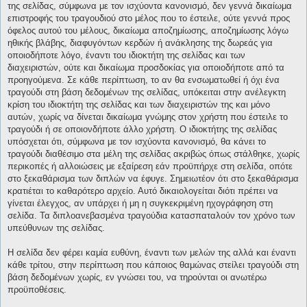
της σελίδας, σύμφωνα με τον ισχύοντα κανονισμό, δεν γεννά δικαίωμα
επιστροφής του τραγουδιού στο μέλος που το έστειλε, ούτε γεννά προς
όφελος αυτού του μέλους, δικαίωμα αποζημίωσης, αποζημίωσης λόγω
ηθικής βλάβης, διαφυγόντων κερδών ή ανάκλησης της δωρεάς για
οποιοδήποτε λόγο, έναντι του ιδιοκτήτη της σελίδας και των
διαχειριστών, ούτε και δικαίωμα προσδοκίας για οποιοδήποτε από τα
προηγούμενα. Σε κάθε περίπτωση, το αν θα ενσωματωθεί ή όχι ένα
τραγούδι στη βάση δεδομένων της σελίδας, υπόκειται στην ανέλεγκτη
κρίση του ιδιοκτήτη της σελίδας και των διαχειριστών της και μόνο
αυτών, χωρίς να δίνεται δικαίωμα γνώμης στον χρήστη που έστειλε το
τραγούδι ή σε οποιονδήποτε άλλο χρήστη. Ο ιδιοκτήτης της σελίδας
υπόσχεται ότι, σύμφωνα με τον ισχύοντα κανονισμό, θα κάνει το
τραγούδι διαθέσιμο στα μέλη της σελίδας ακριβώς όπως στάλθηκε, χωρίς
περικοπές ή αλλοιώσεις με εξαίρεση εάν προϋπήρχε στη σελίδα, οπότε
στο ξεκαθάρισμα των διπλών να έφυγε. Σημειωτέον ότι στο ξεκαθάρισμα
κρατιέται το καθαρότερο αρχείο. Αυτό δικαιολογείται διότι πρέπει να
γίνεται έλεγχος, αν υπάρχει ή μη η συγκεκριμένη ηχογράφηση στη
σελίδα. Τα διπλοανεβασμένα τραγούδια κατασπαταλούν τον χρόνο των
υπεύθυνων της σελίδας.
Η σελίδα δεν φέρει καμία ευθύνη, έναντι των μελών της αλλά και έναντι
κάθε τρίτου, στην περίπτωση που κάποιος θαμώνας στείλει τραγούδι στη
βάση δεδομένων χωρίς, εν γνώσει του, να τηρούνται οι ανωτέρω
προϋποθέσεις.