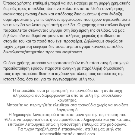
Όποιος χρήστης επιθυμεί μπορεί να συνεισφέρει με τη μορφή χρηματικής
δωρεάς προς τη σελίδα, ώστε να καλύπτονται τα έξοδα συντήρησης,
ενοικίασης μηχανημάτων και απόδοσης δικαιωμάτων ή σαν ένδειξη
συμπαράστασης για τις άφθονες εργατοώρες που έχουν αφιερωθεί ώστε
να συνεχίζει να λειτουργεί αυτή η σελίδα. Ο χρήστης που στέλνει δωρεά
παρακαλείται στέλνοντας μήνυμα στη διαχείριση της σελίδας, να μας
δηλώνει εάν επιθυμεί να φαίνονται πλήρως, μερικώς ή καθόλου τα
στοιχεία του και το ποσό που έχει προσφέρει. Δηλώνουμε σαφώς ότι
τυχόν χρηματική εισφορά δεν συνεπάγεται αγορά κανενός επιπλέον
δικαιώματος/υπηρεσίας προς τον εισφέροντα.
Οι όροι χρήσης μπορούν να τροποποιηθούν ανά πάσα στιγμή και χωρίς
προειδοποίηση εφόσον παραστεί ανάγκη με παράλληλη δημοσίευσή
τους στην παρούσα θέση και ισχύουν για όλους τους επισκέπτες της
ιστοσελίδας, όσο και για τα εγγεγραμμένα μέλη του.
Η ιστοσελίδα είναι μη εμπορική, τα τραγούδια και η αντίστοιχη
πληροφορία συνδιαμορφώνονται από τα μέλη της ιστοσελίδας-
κοινότητας.
Μπορείτε να περιηγηθείτε ελεύθερα στα τραγούδια χωρίς να ανοίξετε
λογαριασμό.
Η δημιουργία λογαριασμού απαιτείται μόνο για την περίπτωση που
θέλετε να μορφοποιήσετε ή να προσθέσετε πληροφορία και για κάποιες
επιπλέον λειτουργίες όπως η τοποθέτηση επιθυμίας στο ραδιόφωνο.
Για τυχόν προβλήματα ή επικοινωνία, στείλτε μας μεηλ στο
rebetoselida παπάκι gmail.com