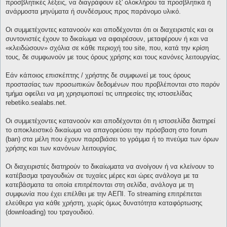
προσβλητικές λέξεις, να διαγράφουν εξ' ολοκλήρου τα προσβλητικά ή
ανάρμοστα μηνύματα ή συνδέσμους προς παράνομο υλικό.
Οι συμμετέχοντες κατανοούν και αποδέχονται ότι οι διαχειριστές και οι
συντονιστές έχουν το δικαίωμα να αφαιρέσουν, μεταφέρουν ή και να
«κλειδώσουν» σχόλια σε κάθε περιοχή του site, που, κατά την κρίση
τους, δε συμφωνούν με τους όρους χρήσης και τους κανόνες λειτουργίας.
Εάν κάποιος επισκέπτης / χρήστης δε συμφωνεί με τους όρους
προστασίας των προσωπικών δεδομένων που προβλέπονται στο παρόν
τμήμα οφείλει να μη χρησιμοποιεί τις υπηρεσίες της ιστοσελίδας
rebetiko.sealabs.net.
Οι συμμετέχοντες κατανοούν και αποδέχονται ότι η ιστοσελίδα διατηρεί
το αποκλειστικό δικαίωμα να απαγορεύσει την πρόσβαση στο forum
(ban) στα μέλη που έχουν παραβιάσει το γράμμα ή το πνεύμα των όρων
χρήσης και των κανόνων λειτουργίας.
Οι διαχειριστές διατηρούν το δικαίωματα να ανοίγουν ή να κλείνουν το
κατέβασμα τραγουδιών σε τυχαίες μέρες και ώρες ανάλογα με τα
κατεβάσματα τα οποία επιτρέπονται στη σελίδα, ανάλογα με τη
συμφωνία που έχει επέλθει με την ΑΕΠΙ. Το streaming επιτρέπεται
ελεύθερα για κάθε χρήστη, χωρίς όμως δυνατότητα καταφόρτωσης
(downloading) του τραγουδιού.