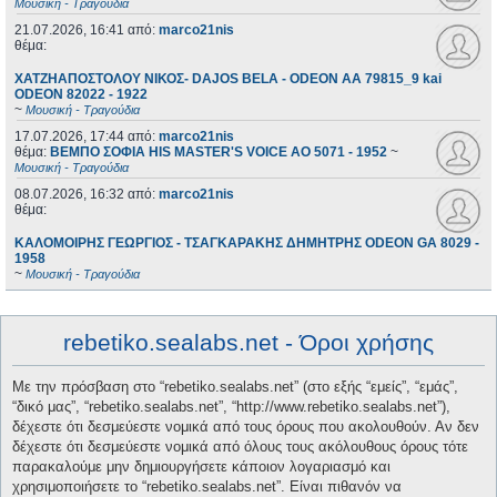
Μουσική - Τραγούδια
21.07.2026, 16:41
από:
marco21nis
θέμα:
ΧΑΤΖΗΑΠΟΣΤΟΛΟΥ ΝΙΚΟΣ- DAJOS BELA - ODEON AA 79815_9 kai
ODEON 82022 - 1922
~
Μουσική - Τραγούδια
17.07.2026, 17:44
από:
marco21nis
θέμα:
ΒΕΜΠΟ ΣΟΦΙΑ HIS MASTER'S VOICE AO 5071 - 1952
~
Μουσική - Τραγούδια
08.07.2026, 16:32
από:
marco21nis
θέμα:
ΚΑΛΟΜΟΙΡΗΣ ΓΕΩΡΓΙΟΣ - ΤΣΑΓΚΑΡΑΚΗΣ ΔΗΜΗΤΡΗΣ ODEON GA 8029 -
1958
~
Μουσική - Τραγούδια
rebetiko.sealabs.net - Όροι χρήσης
Με την πρόσβαση στο “rebetiko.sealabs.net” (στο εξής “εμείς”, “εμάς”,
“δικό μας”, “rebetiko.sealabs.net”, “http://www.rebetiko.sealabs.net”),
δέχεστε ότι δεσμεύεστε νομικά από τους όρους που ακολουθούν. Αν δεν
δέχεστε ότι δεσμεύεστε νομικά από όλους τους ακόλουθους όρους τότε
παρακαλούμε μην δημιουργήσετε κάποιον λογαριασμό και
χρησιμοποιήσετε το “rebetiko.sealabs.net”. Είναι πιθανόν να