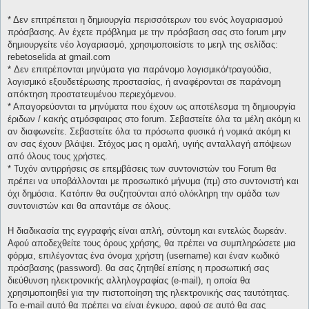
* Δεν επιτρέπεται η δημιουργία περισσότερων του ενός λογαριασμού
πρόσβασης. Αν έχετε πρόβλημα με την πρόσβαση σας στο forum μην
δημιουργείτε νέο λογαριασμό, χρησιμοποιείστε το μεηλ της σελίδας:
rebetoselida at gmail.com
* Δεν επιτρέπονται μηνύματα για παράνομο λογισμικό/τραγούδια,
λογισμικό εξουδετέρωσης προστασίας, ή αναφέρονται σε παράνομη
απόκτηση προστατευμένου περιεχόμενου.
* Απαγορεύονται τα μηνύματα που έχουν ως αποτέλεσμα τη δημιουργία
έριδων / κακής ατμόσφαιρας στο forum. Σεβαστείτε όλα τα μέλη ακόμη κι
αν διαφωνείτε. Σεβαστείτε όλα τα πρόσωπα φυσικά ή νομικά ακόμη κι
αν σας έχουν βλάψει. Στόχος μας η ομαλή, υγιής ανταλλαγή απόψεων
από όλους τους χρήστες.
* Τυχόν αντιρρήσεις σε επεμβάσεις των συντονιστών του Forum θα
πρέπει να υποβάλλονται με προσωπικό μήνυμα (πμ) στο συντονιστή και
όχι δημόσια. Κατόπιν θα συζητούνται από ολόκληρη την ομάδα των
συντονιστών και θα απαντάμε σε όλους.
Η διαδικασία της εγγραφής είναι απλή, σύντομη και εντελώς δωρεάν.
Αφού αποδεχθείτε τους όρους χρήσης, θα πρέπει να συμπληρώσετε μια
φόρμα, επιλέγοντας ένα όνομα χρήστη (username) και έναν κωδικό
πρόσβασης (password). θα σας ζητηθεί επίσης η προσωπική σας
διεύθυνση ηλεκτρονικής αλληλογραφίας (e-mail), η οποία θα
χρησιμοποιηθεί για την πιστοποίηση της ηλεκτρονικής σας ταυτότητας.
Το e-mail αυτό θα πρέπει να είναι έγκυρο, αφού σε αυτό θα σας