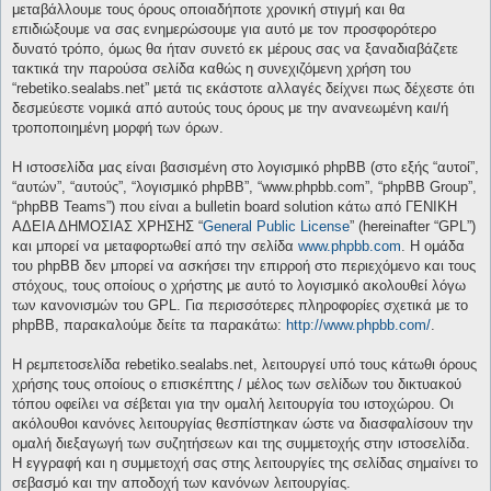
μεταβάλλουμε τους όρους οποιαδήποτε χρονική στιγμή και θα
επιδιώξουμε να σας ενημερώσουμε για αυτό με τον προσφορότερο
δυνατό τρόπο, όμως θα ήταν συνετό εκ μέρους σας να ξαναδιαβάζετε
τακτικά την παρούσα σελίδα καθώς η συνεχιζόμενη χρήση του
“rebetiko.sealabs.net” μετά τις εκάστοτε αλλαγές δείχνει πως δέχεστε ότι
δεσμεύεστε νομικά από αυτούς τους όρους με την ανανεωμένη και/ή
τροποποιημένη μορφή των όρων.
Η ιστοσελίδα μας είναι βασισμένη στο λογισμικό phpBB (στο εξής “αυτοί”,
“αυτών”, “αυτούς”, “λογισμικό phpBB”, “www.phpbb.com”, “phpBB Group”,
“phpBB Teams”) που είναι a bulletin board solution κάτω από ΓΕΝΙΚΗ
ΑΔΕΙΑ ΔΗΜΟΣΙΑΣ ΧΡΗΣΗΣ “
General Public License
” (hereinafter “GPL”)
και μπορεί να μεταφορτωθεί από την σελίδα
www.phpbb.com
. Η ομάδα
του phpBB δεν μπορεί να ασκήσει την επιρροή στο περιεχόμενο και τους
στόχους, τους οποίους ο χρήστης με αυτό το λογισμικό ακολουθεί λόγω
των κανονισμών του GPL. Για περισσότερες πληροφορίες σχετικά με το
phpBB, παρακαλούμε δείτε τα παρακάτω:
http://www.phpbb.com/
.
Η ρεμπετοσελίδα rebetiko.sealabs.net, λειτουργεί υπό τους κάτωθι όρους
χρήσης τους οποίους ο επισκέπτης / μέλος των σελίδων του δικτυακού
τόπου οφείλει να σέβεται για την ομαλή λειτουργία του ιστοχώρου. Οι
ακόλουθοι κανόνες λειτουργίας θεσπίστηκαν ώστε να διασφαλίσουν την
ομαλή διεξαγωγή των συζητήσεων και της συμμετοχής στην ιστοσελίδα.
Η εγγραφή και η συμμετοχή σας στης λειτουργίες της σελίδας σημαίνει το
σεβασμό και την αποδοχή των κανόνων λειτουργίας.