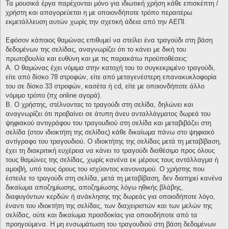
Τα μουσικά έργα παρέχονται μόνο για ιδιωτική χρήση κάθε επισκέπτη /
χρήστη και απαγορεύεται η με οποιονδήποτε τρόπο περαιτέρω
εκμετάλλευση αυτών χωρίς την σχετική άδεια από την ΑΕΠΙ.
Εφόσον κάποιος θαμώνας επιθυμεί να στείλει ένα τραγούδι στη βάση
δεδομένων της σελίδας, αναγνωρίζει ότι το κάνει με δική του
πρωτοβουλία και ευθύνη και με τις παρακάτω προϋποθέσεις:
Α. Ο θαμώνας έχει νόμιμα στην κατοχή του το συγκεκριμένο τραγούδι,
είτε από δίσκο 78 στροφών, είτε από μεταγενέστερη επανακυκλοφορία
του σε δίσκο 33 στροφών, κασέτα ή cd, είτε με οποιονδήποτε άλλο
νόμιμο τρόπο (πχ online αγορά).
Β. Ο χρήστης, στέλνοντας το τραγούδι στη σελίδα, δηλώνει και
αναγνωρίζει ότι προβαίνει σε άτυπη άνευ ανταλλάγματος δωρεά του
ψηφιακού αντιγράφου του τραγουδιού στη σελίδα και μεταβιβάζει στη
σελίδα (στον ιδιοκτήτη της σελίδας) κάθε δικαίωμα πάνω στο ψηφιακό
αντίγραφο του τραγουδιού. Ο ιδιοκτήτης της σελίδας μετά τη μεταβίβαση,
έχει τη διακριτική ευχέρεια να κάνει το τραγούδι διαθέσιμο προς όλους
τους θαμώνες της σελίδας, χωρίς κανένα εκ μέρους τους αντάλλαγμα ή
αμοιβή, υπό τους όρους του ισχύοντος κανονισμού. Ο χρήστης που
έστειλε το τραγούδι στη σελίδα, μετά τη μεταβίβαση, δεν διατηρεί κανένα
δικαίωμα αποζημίωσης, αποζημίωσης λόγω ηθικής βλάβης,
διαφυγόντων κερδών ή ανάκλησης της δωρεάς για οποιοδήποτε λόγο,
έναντι του ιδιοκτήτη της σελίδας, των διαχειριστών και των μελών της
σελίδας, ούτε και δικαίωμα προσδοκίας για οποιοδήποτε από τα
προηγούμενα. Η μη ενσωμάτωση του τραγουδιού στη βάση δεδομένων