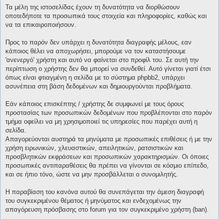
Τα μέλη της ιστοσελίδας έχουν τη δυνατότητα να διορθώσουν
οποτεδήποτε τα προσωπικά τους στοιχεία και πληροφορίες, καθώς και
να τα επικαιροποιήσουν.
Προς το παρόν δεν υπάρχει η δυνατότητα διαγραφής μέλους, εαν
κάποιος θέλει να αποχωρήσει, μπορούμε να τον καταστήσουμε
'ανενεργό' χρήστη και αυτό να φαίνεται στο προφίλ του. Σε αυτή την
περίπτωση ο χρήστης δεν θα μπορεί να συνδεθεί. Αυτό γίνεται γιατί έτσι
όπως είναι φτιαγμένη η σελίδα με το σύστημα phpbb2, υπάρχει
ασυνέπεια στη βάση δεδομένων και δημιουργούνται προβλήματα.
Εάν κάποιος επισκέπτης / χρήστης δε συμφωνεί με τους όρους
προστασίας των προσωπικών δεδομένων που προβλέπονται στο παρόν
τμήμα οφείλει να μη χρησιμοποιεί τις υπηρεσίες που παρέχει αυτή η
σελίδα.
Απαγορεύονται αυστηρά τα μηνύματα με προσωπικές επιθέσεις ή με την
χρήση ειρωνικών, χλευαστικών, απειλητικών, ρατσιστικών και
προσβλητικών εκφράσεων και προσωπικών χαρακτηρισμών. Οι όποιες
προσωπικές αντιπαραθέσεις θα πρέπει να γίνονται σε κόσμιο επίπεδο,
και σε ήπιο τόνο, ώστε να μην προσβάλλεται ο συνομιλητής.
Η παραβίαση του κανόνα αυτού θα συνεπάγεται την άμεση διαγραφή
του συγκεκριμένου θέματος ή μηνύματος και ενδεχομένως την
απαγόρευση πρόσβασης στο forum για τον συγκεκριμένο χρήστη (ban).