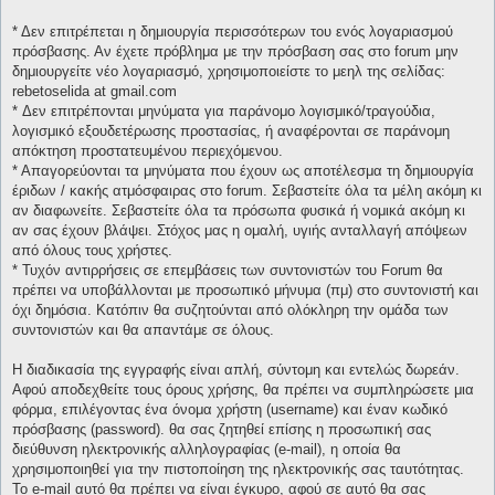
* Δεν επιτρέπεται η δημιουργία περισσότερων του ενός λογαριασμού
πρόσβασης. Αν έχετε πρόβλημα με την πρόσβαση σας στο forum μην
δημιουργείτε νέο λογαριασμό, χρησιμοποιείστε το μεηλ της σελίδας:
rebetoselida at gmail.com
* Δεν επιτρέπονται μηνύματα για παράνομο λογισμικό/τραγούδια,
λογισμικό εξουδετέρωσης προστασίας, ή αναφέρονται σε παράνομη
απόκτηση προστατευμένου περιεχόμενου.
* Απαγορεύονται τα μηνύματα που έχουν ως αποτέλεσμα τη δημιουργία
έριδων / κακής ατμόσφαιρας στο forum. Σεβαστείτε όλα τα μέλη ακόμη κι
αν διαφωνείτε. Σεβαστείτε όλα τα πρόσωπα φυσικά ή νομικά ακόμη κι
αν σας έχουν βλάψει. Στόχος μας η ομαλή, υγιής ανταλλαγή απόψεων
από όλους τους χρήστες.
* Τυχόν αντιρρήσεις σε επεμβάσεις των συντονιστών του Forum θα
πρέπει να υποβάλλονται με προσωπικό μήνυμα (πμ) στο συντονιστή και
όχι δημόσια. Κατόπιν θα συζητούνται από ολόκληρη την ομάδα των
συντονιστών και θα απαντάμε σε όλους.
Η διαδικασία της εγγραφής είναι απλή, σύντομη και εντελώς δωρεάν.
Αφού αποδεχθείτε τους όρους χρήσης, θα πρέπει να συμπληρώσετε μια
φόρμα, επιλέγοντας ένα όνομα χρήστη (username) και έναν κωδικό
πρόσβασης (password). θα σας ζητηθεί επίσης η προσωπική σας
διεύθυνση ηλεκτρονικής αλληλογραφίας (e-mail), η οποία θα
χρησιμοποιηθεί για την πιστοποίηση της ηλεκτρονικής σας ταυτότητας.
Το e-mail αυτό θα πρέπει να είναι έγκυρο, αφού σε αυτό θα σας