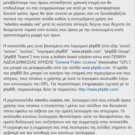
μεταβάλλουμε τους όρους οποιαδήποτε χρονική στιγμή και θα
επιδιώξουμε να σας ενημερώσουμε για αυτό με τον προσφορότερο
δυνατό τρόπο, όμως θα ήταν συνετό εκ μέρους σας να ξαναδιαβάζετε
τακτικά την παρούσα σελίδα καθώς η συνεχιζόμενη χρήση του
“rebetiko.sealabs.net” μετά τις εκάστοτε αλλαγές δείχνει πως δέχεστε ότι
δεσμεύεστε νομικά από αυτούς τους όρους με την ανανεωμένη και/ή
τροποποιημένη μορφή των όρων.
Η ιστοσελίδα μας είναι βασισμένη στο λογισμικό phpBB (στο εξής “αυτοί”,
“αυτών”, “αυτούς”, “λογισμικό phpBB”, “www.phpbb.com”, “phpBB Group”,
“phpBB Teams”) που είναι a bulletin board solution κάτω από ΓΕΝΙΚΗ
ΑΔΕΙΑ ΔΗΜΟΣΙΑΣ ΧΡΗΣΗΣ “
General Public License
” (hereinafter “GPL”)
και μπορεί να μεταφορτωθεί από την σελίδα
www.phpbb.com
. Η ομάδα
του phpBB δεν μπορεί να ασκήσει την επιρροή στο περιεχόμενο και τους
στόχους, τους οποίους ο χρήστης με αυτό το λογισμικό ακολουθεί λόγω
των κανονισμών του GPL. Για περισσότερες πληροφορίες σχετικά με το
phpBB, παρακαλούμε δείτε τα παρακάτω:
http://www.phpbb.com/
.
Η ρεμπετοσελίδα rebetiko.sealabs.net, λειτουργεί υπό τους κάτωθι όρους
χρήσης τους οποίους ο επισκέπτης / μέλος των σελίδων του δικτυακού
τόπου οφείλει να σέβεται για την ομαλή λειτουργία του ιστοχώρου. Οι
ακόλουθοι κανόνες λειτουργίας θεσπίστηκαν ώστε να διασφαλίσουν την
ομαλή διεξαγωγή των συζητήσεων και της συμμετοχής στην ιστοσελίδα.
Η εγγραφή και η συμμετοχή σας στης λειτουργίες της σελίδας σημαίνει το
σεβασμό και την αποδοχή των κανόνων λειτουργίας.