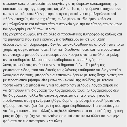
σταλούν όλες οι απαραίτητες οδηγίες για τη δωρεάν ολοκλήρωση της
διαδικασίας της εγγραφής σας ως μέλος. Τα προηγούμενα στοιχεία είναι
υποχρεωτικά, επιπλέον μπορείτε προαιρετικά να συμπληρώσετε επί
πλέον στοιχεία, όπως πχ τόπος, ενδιαφέροντα. Θα ήταν καλό να
συμπληρώσετε και κάποια τέτοια στοιχεία για την καλύτερη επικοινωνία
και γνωριμία μεταξύ των μελών.
Ως χρήστης συμφωνείτε ότι όλες οι προσωπικές πληροφορίες καθώς και
τα μηνύματα που έχετε εισαγάγει αποθηκεύονται σε μια βάση
δεδομένων. Οι πληροφορίες δεν θα αποκαλυφθούν σε οποιοδήποτε τρίτο
χωρίς τη συγκατάθεσή σας. Η e-mail διεύθυνση σας και τα προσωπικά
σας στοιχεία μπορούν να παραμείνουν κρυφά από τα υπόλοιπα μέλη,
αν το επιθυμείτε. Μπορείτε να καθορίσετε στις επιλογές του
λογαριασμού σας αν θα φαίνονται δημόσια ή όχι. Τα μέλη της
ρεμπετοσελίδας, που για δικούς τους λόγους επιθυμούν να διαγραφεί ο
λογαριασμός τους, μπορούν να επικοινωνήσουν με τους διαχειριστές είτε
με προσωπικό μήνυμα είτε μέσω του e-mail της σελίδας, με τέτοιον
τρόπο ώστε να μπορεί να γίνει ταυτοποίηση μέλους / λογαριασμού και
να ζητήσουν την διαγραφή του λογαριασμού τους. Ο λογαριασμός δεν
θα διαγράφεται αλλά θα απενεργοποιείται σε περίπτωση που θα
προξενούσε αυτή η ενέργεια (λόγω δομής της βάσης), προβλήματα στο
φόρουμ, στο wiki (κατάστιχα) ή σύστημα διορθώσεων. Για παράδειγμα
να διαγραφούν πόστ, αλλάζοντας/αλλοιώνοντας το ιστορικό ή πχ τη ροή
μιας συζήτησης (πχ να απαντάνε σε αυτά απο κατω άλλοι και να μην
φαίνεται σε τί απαντήσαν κλπ κλπ).