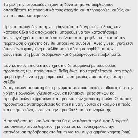
Τα μέλη της ιστοσελίδας έχουν τη δυνατότητα να διορθώσουν
οποτεδήποτε τα προσωπικά τους στοιχεία και πληροφορίες, καθώς και
να τα επικαιροποιήσουν.
Προς το παρόν δεν υπάρχει η δυνατότητα διαγραφής μέλους, εαν
κάποιος θέλει να αποχωρήσει, μπορούμε να τον καταστήσουμε
'ανενεργό' χρήστη και αυτό να φαίνεται στο προφίλ του. Σε αυτή την
περίπτωση ο χρήστης δεν θα μπορεί να συνδεθεί. Αυτό γίνεται γιατί έτσι
όπως είναι φτιαγμένη η σελίδα με το σύστημα phpbb2, υπάρχει
ασυνέπεια στη βάση δεδομένων και δημιουργούνται προβλήματα.
Εάν κάποιος επισκέπτης / χρήστης δε συμφωνεί με τους όρους
προστασίας των προσωπικών δεδομένων που προβλέπονται στο παρόν
τμήμα οφείλει να μη χρησιμοποιεί τις υπηρεσίες που παρέχει αυτή η
σελίδα.
Απαγορεύονται αυστηρά τα μηνύματα με προσωπικές επιθέσεις ή με την
χρήση ειρωνικών, χλευαστικών, απειλητικών, ρατσιστικών και
προσβλητικών εκφράσεων και προσωπικών χαρακτηρισμών. Οι όποιες
προσωπικές αντιπαραθέσεις θα πρέπει να γίνονται σε κόσμιο επίπεδο,
και σε ήπιο τόνο, ώστε να μην προσβάλλεται ο συνομιλητής.
Η παραβίαση του κανόνα αυτού θα συνεπάγεται την άμεση διαγραφή
του συγκεκριμένου θέματος ή μηνύματος και ενδεχομένως την
απαγόρευση πρόσβασης στο forum για τον συγκεκριμένο χρήστη (ban).