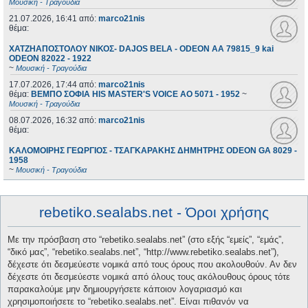
Μουσική - Τραγούδια
21.07.2026, 16:41
από:
marco21nis
θέμα:
ΧΑΤΖΗΑΠΟΣΤΟΛΟΥ ΝΙΚΟΣ- DAJOS BELA - ODEON AA 79815_9 kai
ODEON 82022 - 1922
~
Μουσική - Τραγούδια
17.07.2026, 17:44
από:
marco21nis
θέμα:
ΒΕΜΠΟ ΣΟΦΙΑ HIS MASTER'S VOICE AO 5071 - 1952
~
Μουσική - Τραγούδια
08.07.2026, 16:32
από:
marco21nis
θέμα:
ΚΑΛΟΜΟΙΡΗΣ ΓΕΩΡΓΙΟΣ - ΤΣΑΓΚΑΡΑΚΗΣ ΔΗΜΗΤΡΗΣ ODEON GA 8029 -
1958
~
Μουσική - Τραγούδια
rebetiko.sealabs.net - Όροι χρήσης
Με την πρόσβαση στο “rebetiko.sealabs.net” (στο εξής “εμείς”, “εμάς”,
“δικό μας”, “rebetiko.sealabs.net”, “http://www.rebetiko.sealabs.net”),
δέχεστε ότι δεσμεύεστε νομικά από τους όρους που ακολουθούν. Αν δεν
δέχεστε ότι δεσμεύεστε νομικά από όλους τους ακόλουθους όρους τότε
παρακαλούμε μην δημιουργήσετε κάποιον λογαριασμό και
χρησιμοποιήσετε το “rebetiko.sealabs.net”. Είναι πιθανόν να