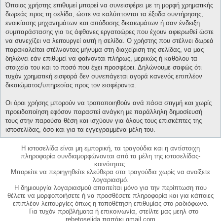
Όποιος χρήστης επιθυμεί μπορεί να συνεισφέρει με τη μορφή χρηματικής
δωρεάς προς τη σελίδα, ώστε να καλύπτονται τα έξοδα συντήρησης,
ενοικίασης μηχανημάτων και απόδοσης δικαιωμάτων ή σαν ένδειξη
συμπαράστασης για τις άφθονες εργατοώρες που έχουν αφιερωθεί ώστε
να συνεχίζει να λειτουργεί αυτή η σελίδα. Ο χρήστης που στέλνει δωρεά
παρακαλείται στέλνοντας μήνυμα στη διαχείριση της σελίδας, να μας
δηλώνει εάν επιθυμεί να φαίνονται πλήρως, μερικώς ή καθόλου τα
στοιχεία του και το ποσό που έχει προσφέρει. Δηλώνουμε σαφώς ότι
τυχόν χρηματική εισφορά δεν συνεπάγεται αγορά κανενός επιπλέον
δικαιώματος/υπηρεσίας προς τον εισφέροντα.
Οι όροι χρήσης μπορούν να τροποποιηθούν ανά πάσα στιγμή και χωρίς
προειδοποίηση εφόσον παραστεί ανάγκη με παράλληλη δημοσίευσή
τους στην παρούσα θέση και ισχύουν για όλους τους επισκέπτες της
ιστοσελίδας, όσο και για τα εγγεγραμμένα μέλη του.
Η ιστοσελίδα είναι μη εμπορική, τα τραγούδια και η αντίστοιχη
πληροφορία συνδιαμορφώνονται από τα μέλη της ιστοσελίδας-
κοινότητας.
Μπορείτε να περιηγηθείτε ελεύθερα στα τραγούδια χωρίς να ανοίξετε
λογαριασμό.
Η δημιουργία λογαριασμού απαιτείται μόνο για την περίπτωση που
θέλετε να μορφοποιήσετε ή να προσθέσετε πληροφορία και για κάποιες
επιπλέον λειτουργίες όπως η τοποθέτηση επιθυμίας στο ραδιόφωνο.
Για τυχόν προβλήματα ή επικοινωνία, στείλτε μας μεηλ στο
rebetoselida παπάκι gmail.com