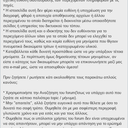
σχετική ευθύνη διασταύρωσης των παρεχομένων πληροφοριών με τις
πηγές.
* H ιστοσελίδα αυτή δεν φέρει καμία ευθύνη ή υποχρέωση για την
διαγραφή, φθορά η αποτυχία αποθήκευσης αρχείων ή άλλου
περιεχομένου το οποίο διατηρείται ή διακινείται μέσω οποιασδήποτε
σελίδας ή υπηρεσίας του δικτυακού του τόπου.
* H ιστοσελίδα αυτή και ο ιδιοκτήτης του δεν ευθύνονται για το
περιεχόμενο άλλων sites για τα οποία δεν μπορεί να ελεγχθεί το
περιεχόμενό τους, καθώς και καμία ευθύνη για μηνύματα που θίγουν
πνευματικά δικαιώματα τρίτων ή κατοχυρωμένου υλικού.
* Καταβάλλεται κάθε δυνατή προσπάθεια ώστε να μην υπάρξουν τέτοια
μηνύματα. Σε περίπτωση όμως δημοσίευσης τέτοιων μηνυμάτων, αν
είστε ο κάτοχος των δικαιωμάτων μπορείτε να επικοινωνήσετε μαζί μας
στο e-mail μας, ώστε να αποσυρθούν άμεσα!
Πριν ζητήσετε / ρωτήσετε κάτι ακολουθήστε τους παρακάτω απλούς
κανόνες:
* Χρησιμοποιήστε την Αναζήτηση του forum(Ίσως να υπάρχει αυτό που
ζητάτε σε κάποιο παλιότερο topic / μήνυμα).
* Μην "απαιτείτε", αλλά ζητήστε ευγενικά αυτό που θέλετε με όσο το
δυνατό πιο σαφή τρόπο. Θυμηθείτε ότι με μια σαφέστερη περιγραφή
γλυτώνετε χρόνο και για εσάς και για τους άλλους.
* Θυμηθείτε πως οι υπόλοιποι χρήστες του forum δεν είναι υποχρεωμένοι
να σας απαντήσουν, μπορεί να μην υπάρχει απάντηση για το ερώτημά