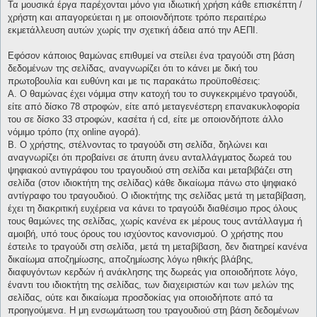
Τα μουσικά έργα παρέχονται μόνο για ιδιωτική χρήση κάθε επισκέπτη /
χρήστη και απαγορεύεται η με οποιονδήποτε τρόπο περαιτέρω
εκμετάλλευση αυτών χωρίς την σχετική άδεια από την ΑΕΠΙ.
Εφόσον κάποιος θαμώνας επιθυμεί να στείλει ένα τραγούδι στη βάση
δεδομένων της σελίδας, αναγνωρίζει ότι το κάνει με δική του
πρωτοβουλία και ευθύνη και με τις παρακάτω προϋποθέσεις:
Α. Ο θαμώνας έχει νόμιμα στην κατοχή του το συγκεκριμένο τραγούδι,
είτε από δίσκο 78 στροφών, είτε από μεταγενέστερη επανακυκλοφορία
του σε δίσκο 33 στροφών, κασέτα ή cd, είτε με οποιονδήποτε άλλο
νόμιμο τρόπο (πχ online αγορά).
Β. Ο χρήστης, στέλνοντας το τραγούδι στη σελίδα, δηλώνει και
αναγνωρίζει ότι προβαίνει σε άτυπη άνευ ανταλλάγματος δωρεά του
ψηφιακού αντιγράφου του τραγουδιού στη σελίδα και μεταβιβάζει στη
σελίδα (στον ιδιοκτήτη της σελίδας) κάθε δικαίωμα πάνω στο ψηφιακό
αντίγραφο του τραγουδιού. Ο ιδιοκτήτης της σελίδας μετά τη μεταβίβαση,
έχει τη διακριτική ευχέρεια να κάνει το τραγούδι διαθέσιμο προς όλους
τους θαμώνες της σελίδας, χωρίς κανένα εκ μέρους τους αντάλλαγμα ή
αμοιβή, υπό τους όρους του ισχύοντος κανονισμού. Ο χρήστης που
έστειλε το τραγούδι στη σελίδα, μετά τη μεταβίβαση, δεν διατηρεί κανένα
δικαίωμα αποζημίωσης, αποζημίωσης λόγω ηθικής βλάβης,
διαφυγόντων κερδών ή ανάκλησης της δωρεάς για οποιοδήποτε λόγο,
έναντι του ιδιοκτήτη της σελίδας, των διαχειριστών και των μελών της
σελίδας, ούτε και δικαίωμα προσδοκίας για οποιοδήποτε από τα
προηγούμενα. Η μη ενσωμάτωση του τραγουδιού στη βάση δεδομένων