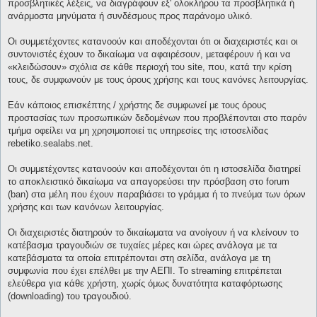
προσβλητικές λέξεις, να διαγράφουν εξ' ολοκλήρου τα προσβλητικά ή
ανάρμοστα μηνύματα ή συνδέσμους προς παράνομο υλικό.
Οι συμμετέχοντες κατανοούν και αποδέχονται ότι οι διαχειριστές και οι
συντονιστές έχουν το δικαίωμα να αφαιρέσουν, μεταφέρουν ή και να
«κλειδώσουν» σχόλια σε κάθε περιοχή του site, που, κατά την κρίση
τους, δε συμφωνούν με τους όρους χρήσης και τους κανόνες λειτουργίας.
Εάν κάποιος επισκέπτης / χρήστης δε συμφωνεί με τους όρους
προστασίας των προσωπικών δεδομένων που προβλέπονται στο παρόν
τμήμα οφείλει να μη χρησιμοποιεί τις υπηρεσίες της ιστοσελίδας
rebetiko.sealabs.net.
Οι συμμετέχοντες κατανοούν και αποδέχονται ότι η ιστοσελίδα διατηρεί
το αποκλειστικό δικαίωμα να απαγορεύσει την πρόσβαση στο forum
(ban) στα μέλη που έχουν παραβιάσει το γράμμα ή το πνεύμα των όρων
χρήσης και των κανόνων λειτουργίας.
Οι διαχειριστές διατηρούν το δικαίωματα να ανοίγουν ή να κλείνουν το
κατέβασμα τραγουδιών σε τυχαίες μέρες και ώρες ανάλογα με τα
κατεβάσματα τα οποία επιτρέπονται στη σελίδα, ανάλογα με τη
συμφωνία που έχει επέλθει με την ΑΕΠΙ. Το streaming επιτρέπεται
ελεύθερα για κάθε χρήστη, χωρίς όμως δυνατότητα καταφόρτωσης
(downloading) του τραγουδιού.