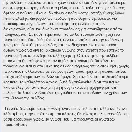
της σελίδας, σύμφωνα με τον ισχύοντα κανονισμό, δεν γεννά δικαίωμα
επιστροφής του τραγουδιού στο μέλος που το έστειλε, ούτε γεννά προς
όφελος αυτού του μέλους, δικαίωμα αποζημίωσης, αποζημίωσης λόγω
ηθικής βλάβης, διαφυγόντων κερδών ή ανάκλησης της δωρεάς για
οποιοδήποτε λόγο, έναντι του ιδιοκτήτη της σελίδας και των
διαχειριστών, ούτε και δικαίωμα προσδοκίας για οποιοδήποτε από τα
προηγούμενα. Σε κάθε περίπτωση, το αν θα ενσωματωθεί ή όχι ένα
τραγούδι στη βάση δεδομένων της σελίδας, υπόκειται στην ανέλεγκτη
κρίση του ιδιοκτήτη της σελίδας και των διαχειριστών της και μόνο
αυτών, χωρίς να δίνεται δικαίωμα γνώμης στον χρήστη που έστειλε το
τραγούδι ή σε οποιονδήποτε άλλο χρήστη. Ο ιδιοκτήτης της σελίδας
υπόσχεται ότι, σύμφωνα με τον ισχύοντα κανονισμό, θα κάνει το
τραγούδι διαθέσιμο στα μέλη της σελίδας ακριβώς όπως στάλθηκε, χωρίς
περικοπές ή αλλοιώσεις με εξαίρεση εάν προϋπήρχε στη σελίδα, οπότε
στο ξεκαθάρισμα των διπλών να έφυγε. Σημειωτέον ότι στο ξεκαθάρισμα
κρατιέται το καθαρότερο αρχείο. Αυτό δικαιολογείται διότι πρέπει να
γίνεται έλεγχος, αν υπάρχει ή μη η συγκεκριμένη ηχογράφηση στη
σελίδα. Τα διπλοανεβασμένα τραγούδια κατασπαταλούν τον χρόνο των
υπεύθυνων της σελίδας.
Η σελίδα δεν φέρει καμία ευθύνη, έναντι των μελών της αλλά και έναντι
κάθε τρίτου, στην περίπτωση που κάποιος θαμώνας στείλει τραγούδι στη
βάση δεδομένων χωρίς, εν γνώσει του, να τηρούνται οι ανωτέρω
προϋποθέσεις.