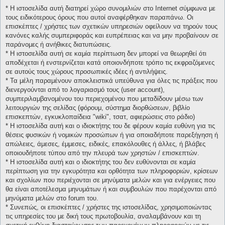
* H ιστοσελίδα αυτή διατηρεί χώρο συνομιλιών στο Internet σύμφωνα με
τους ειδικότερους όρους που αυτοί αναφέρθηκαν παραπάνω. Οι
επισκέπτες / χρήστες των σχετικών υπηρεσιών οφείλουν να τηρούν τους
κανόνες καλής συμπεριφοράς και ευπρέπειας και να μην προβαίνουν σε
παράνομες ή ανήθικες διατυπώσεις.
* H ιστοσελίδα αυτή σε καμία περίπτωση δεν μπορεί να θεωρηθεί ότι
αποδέχεται ή ενστερνίζεται κατά οποιονδήποτε τρόπο τις εκφραζόμενες
σε αυτούς τους χώρους προσωπικές ιδέες ή αντιλήψεις.
* Τα μέλη παραμένουν αποκλειστικά υπεύθυνα για όλες τις πράξεις που
διενεργούνται από το λογαριασμό τους (user account),
συμπεριλαμβανομένου του περιεχομένου που μεταδίδουν μέσω των
λειτουργιών της σελίδας (φόρουμ, σύστημα διορθώσεων, βιβλίο
επισκεπτών, εγκυκλοπαίδεια "wiki", τσατ, αφιερώσεις στο ράδιο)
* H ιστοσελίδα αυτή και ο ιδιοκτήτης του δε φέρουν καμία ευθύνη για τις
θέσεις φυσικών ή νομικών προσώπων ή για οποιαδήποτε παρεξήγηση ή
απώλειες, άμεσες, έμμεσες, ειδικές, επακόλουθες ή άλλες, ή βλάβες
οποιουδήποτε τύπου από την πλευρά των χρηστών / επισκεπτών.
* H ιστοσελίδα αυτή και ο ιδιοκτήτης του δεν ευθύνονται σε καμία
περίπτωση για την εγκυρότητα και ορθότητα των πληροφοριών, κρίσεων
και σχολίων που περιέχονται σε μηνύματα μελών και για ενέργειες που
θα είναι αποτέλεσμα μηνυμάτων ή και συμβουλών που παρέχονται από
μηνύματα μελών στο forum του.
* Συνεπώς, οι επισκέπτες / χρήστες της ιστοσελίδας, χρησιμοποιώντας
τις υπηρεσίες του με δική τους πρωτοβουλία, αναλαμβάνουν και τη