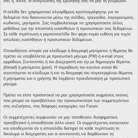
σας ή, απλά, οι αναγνώστες της ερώτησής σας να μην τη γνωρίζουν.
Η σελίδα δεν χρησιμοποιεί αλγορίθμους κρυπτογράφησης για τα
δεδομένα που διακινούνται μέσω της σελίδας, τραγούδια, λογαριασμούς,
κωδικούς, μηνύματα. Σας συμβουλεύουμε να χρησιμοποιείτε άλλες
μεθόδους για την αποστολή ευαίσθητων ή προσωπικών σας δεδομένων.
Σε κάθε περίπτωση η ρεμπετοσελίδα δεν φέρει καμία ευθύνη για τυχόν
απώλειες ευαίσθητων ή προσωπικών δεδομένων.
Οποιαδήποτε απορία για κλείδωμα ή διαγραφή μηνύματος ή θέματος θα
πρέπει να υποβάλλεται με προσωπικό μήνυμα (PM) ή e-mail στους
αρμόδιους Συντονιστές ή τον Διαχειριστή και όχι με δημιουργία θέματος
(thread) ή μηνύματος (post). Η παραβίαση του κανόνα αυτού θα
συνεπάγεται το κλείδωμα ή και τη διαγραφή του συγκεκριμένου θέματος
ή μηνύματος και ο χρήστης θα λαμβάνει προειδοποίηση με προσωπικό
μήνυμα.
Πρέπει να είστε προσεκτικοί να μην χρησιμοποιείτε εκφράσεις εκείνες
που μπορεί να προσβάλλουν την προσωπικότητα των συμμετεχόντων
στις συζητήσεις, στις διάφορες κατηγορίες του Forum.
Οι συμμετέχοντες συμφωνούν να μην τοποθετούν δυσφημιστικό,
προσβλητικό ή οποιοδήποτε άλλο υλικό. Οι συμμετέχοντες κατανοούν
και αποδέχονται ότι η ιστοσελίδα διατηρεί σε κάθε περίπτωση το
δικαίωμα οι διαχειριστές και οι συντονιστές να διορθώνουν τις