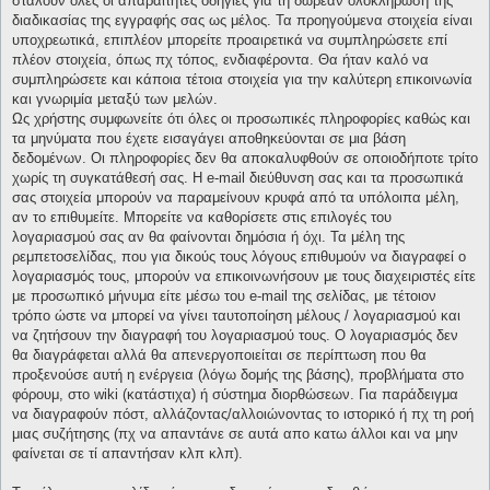
σταλούν όλες οι απαραίτητες οδηγίες για τη δωρεάν ολοκλήρωση της
διαδικασίας της εγγραφής σας ως μέλος. Τα προηγούμενα στοιχεία είναι
υποχρεωτικά, επιπλέον μπορείτε προαιρετικά να συμπληρώσετε επί
πλέον στοιχεία, όπως πχ τόπος, ενδιαφέροντα. Θα ήταν καλό να
συμπληρώσετε και κάποια τέτοια στοιχεία για την καλύτερη επικοινωνία
και γνωριμία μεταξύ των μελών.
Ως χρήστης συμφωνείτε ότι όλες οι προσωπικές πληροφορίες καθώς και
τα μηνύματα που έχετε εισαγάγει αποθηκεύονται σε μια βάση
δεδομένων. Οι πληροφορίες δεν θα αποκαλυφθούν σε οποιοδήποτε τρίτο
χωρίς τη συγκατάθεσή σας. Η e-mail διεύθυνση σας και τα προσωπικά
σας στοιχεία μπορούν να παραμείνουν κρυφά από τα υπόλοιπα μέλη,
αν το επιθυμείτε. Μπορείτε να καθορίσετε στις επιλογές του
λογαριασμού σας αν θα φαίνονται δημόσια ή όχι. Τα μέλη της
ρεμπετοσελίδας, που για δικούς τους λόγους επιθυμούν να διαγραφεί ο
λογαριασμός τους, μπορούν να επικοινωνήσουν με τους διαχειριστές είτε
με προσωπικό μήνυμα είτε μέσω του e-mail της σελίδας, με τέτοιον
τρόπο ώστε να μπορεί να γίνει ταυτοποίηση μέλους / λογαριασμού και
να ζητήσουν την διαγραφή του λογαριασμού τους. Ο λογαριασμός δεν
θα διαγράφεται αλλά θα απενεργοποιείται σε περίπτωση που θα
προξενούσε αυτή η ενέργεια (λόγω δομής της βάσης), προβλήματα στο
φόρουμ, στο wiki (κατάστιχα) ή σύστημα διορθώσεων. Για παράδειγμα
να διαγραφούν πόστ, αλλάζοντας/αλλοιώνοντας το ιστορικό ή πχ τη ροή
μιας συζήτησης (πχ να απαντάνε σε αυτά απο κατω άλλοι και να μην
φαίνεται σε τί απαντήσαν κλπ κλπ).