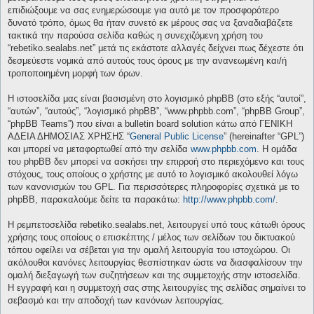
επιδιώξουμε να σας ενημερώσουμε για αυτό με τον προσφορότερο
δυνατό τρόπο, όμως θα ήταν συνετό εκ μέρους σας να ξαναδιαβάζετε
τακτικά την παρούσα σελίδα καθώς η συνεχιζόμενη χρήση του
“rebetiko.sealabs.net” μετά τις εκάστοτε αλλαγές δείχνει πως δέχεστε ότι
δεσμεύεστε νομικά από αυτούς τους όρους με την ανανεωμένη και/ή
τροποποιημένη μορφή των όρων.
Η ιστοσελίδα μας είναι βασισμένη στο λογισμικό phpBB (στο εξής “αυτοί”,
“αυτών”, “αυτούς”, “λογισμικό phpBB”, “www.phpbb.com”, “phpBB Group”,
“phpBB Teams”) που είναι a bulletin board solution κάτω από ΓΕΝΙΚΗ
ΑΔΕΙΑ ΔΗΜΟΣΙΑΣ ΧΡΗΣΗΣ “
General Public License
” (hereinafter “GPL”)
και μπορεί να μεταφορτωθεί από την σελίδα
www.phpbb.com
. Η ομάδα
του phpBB δεν μπορεί να ασκήσει την επιρροή στο περιεχόμενο και τους
στόχους, τους οποίους ο χρήστης με αυτό το λογισμικό ακολουθεί λόγω
των κανονισμών του GPL. Για περισσότερες πληροφορίες σχετικά με το
phpBB, παρακαλούμε δείτε τα παρακάτω:
http://www.phpbb.com/
.
Η ρεμπετοσελίδα rebetiko.sealabs.net, λειτουργεί υπό τους κάτωθι όρους
χρήσης τους οποίους ο επισκέπτης / μέλος των σελίδων του δικτυακού
τόπου οφείλει να σέβεται για την ομαλή λειτουργία του ιστοχώρου. Οι
ακόλουθοι κανόνες λειτουργίας θεσπίστηκαν ώστε να διασφαλίσουν την
ομαλή διεξαγωγή των συζητήσεων και της συμμετοχής στην ιστοσελίδα.
Η εγγραφή και η συμμετοχή σας στης λειτουργίες της σελίδας σημαίνει το
σεβασμό και την αποδοχή των κανόνων λειτουργίας.