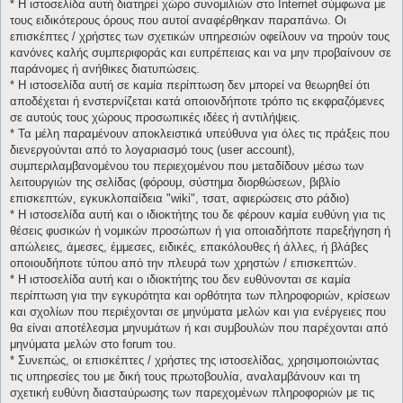
* H ιστοσελίδα αυτή διατηρεί χώρο συνομιλιών στο Internet σύμφωνα με
τους ειδικότερους όρους που αυτοί αναφέρθηκαν παραπάνω. Οι
επισκέπτες / χρήστες των σχετικών υπηρεσιών οφείλουν να τηρούν τους
κανόνες καλής συμπεριφοράς και ευπρέπειας και να μην προβαίνουν σε
παράνομες ή ανήθικες διατυπώσεις.
* H ιστοσελίδα αυτή σε καμία περίπτωση δεν μπορεί να θεωρηθεί ότι
αποδέχεται ή ενστερνίζεται κατά οποιονδήποτε τρόπο τις εκφραζόμενες
σε αυτούς τους χώρους προσωπικές ιδέες ή αντιλήψεις.
* Τα μέλη παραμένουν αποκλειστικά υπεύθυνα για όλες τις πράξεις που
διενεργούνται από το λογαριασμό τους (user account),
συμπεριλαμβανομένου του περιεχομένου που μεταδίδουν μέσω των
λειτουργιών της σελίδας (φόρουμ, σύστημα διορθώσεων, βιβλίο
επισκεπτών, εγκυκλοπαίδεια "wiki", τσατ, αφιερώσεις στο ράδιο)
* H ιστοσελίδα αυτή και ο ιδιοκτήτης του δε φέρουν καμία ευθύνη για τις
θέσεις φυσικών ή νομικών προσώπων ή για οποιαδήποτε παρεξήγηση ή
απώλειες, άμεσες, έμμεσες, ειδικές, επακόλουθες ή άλλες, ή βλάβες
οποιουδήποτε τύπου από την πλευρά των χρηστών / επισκεπτών.
* H ιστοσελίδα αυτή και ο ιδιοκτήτης του δεν ευθύνονται σε καμία
περίπτωση για την εγκυρότητα και ορθότητα των πληροφοριών, κρίσεων
και σχολίων που περιέχονται σε μηνύματα μελών και για ενέργειες που
θα είναι αποτέλεσμα μηνυμάτων ή και συμβουλών που παρέχονται από
μηνύματα μελών στο forum του.
* Συνεπώς, οι επισκέπτες / χρήστες της ιστοσελίδας, χρησιμοποιώντας
τις υπηρεσίες του με δική τους πρωτοβουλία, αναλαμβάνουν και τη
σχετική ευθύνη διασταύρωσης των παρεχομένων πληροφοριών με τις