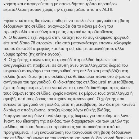
χρήστη και απαγορεύεται η με οποιονδήποτε τρόπο περαιτέρω
εκμετάλλευση αυτών χωρίς την σχετική άδεια από την ΑΕΠΙ.
Εφόσον κάποιος θαμώνας επιθυμεί να στείλει ένα τραγούδι στη βάση
δεδομένων της σελίδας, αναγνωρίζει ότι το κάνει με δική του
πρωτοβουλία και ευθύνη και με τις παρακάτω προϋποθέσεις:
Α. Ο θαμώνας έχει νόμιμα στην κατοχή του το συγκεκριμένο τραγούδι,
είτε από δίσκο 78 στροφών, είτε από μεταγενέστερη επανακυκλοφορία
του σε δίσκο 33 στροφών, κασέτα ή cd, είτε με οποιονδήποτε άλλο
νόμιμο τρόπο (πχ online αγορά).
Β. Ο χρήστης, στέλνοντας το τραγούδι στη σελίδα, δηλώνει και
αναγνωρίζει ότι προβαίνει σε άτυπη άνευ ανταλλάγματος δωρεά του
ψηφιακού αντιγράφου του τραγουδιού στη σελίδα και μεταβιβάζει στη
σελίδα (στον ιδιοκτήτη της σελίδας) κάθε δικαίωμα πάνω στο ψηφιακό
αντίγραφο του τραγουδιού. Ο ιδιοκτήτης της σελίδας μετά τη μεταβίβαση,
έχει τη διακριτική ευχέρεια να κάνει το τραγούδι διαθέσιμο προς όλους
τους θαμώνες της σελίδας, χωρίς κανένα εκ μέρους τους αντάλλαγμα ή
αμοιβή, υπό τους όρους του ισχύοντος κανονισμού. Ο χρήστης που
έστειλε το τραγούδι στη σελίδα, μετά τη μεταβίβαση, δεν διατηρεί κανένα
δικαίωμα αποζημίωσης, αποζημίωσης λόγω ηθικής βλάβης,
διαφυγόντων κερδών ή ανάκλησης της δωρεάς για οποιοδήποτε λόγο,
έναντι του ιδιοκτήτη της σελίδας, των διαχειριστών και των μελών της
σελίδας, ούτε και δικαίωμα προσδοκίας για οποιοδήποτε από τα
προηγούμενα. Η μη ενσωμάτωση του τραγουδιού στη βάση δεδομένων
της σελίδας, σύμφωνα με τον ισχύοντα κανονισμό, δεν γεννά δικαίωμα