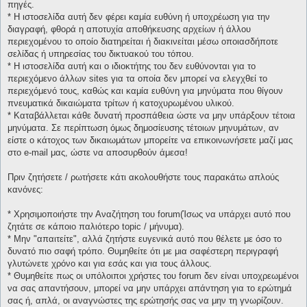
πηγές.
* H ιστοσελίδα αυτή δεν φέρει καμία ευθύνη ή υποχρέωση για την
διαγραφή, φθορά η αποτυχία αποθήκευσης αρχείων ή άλλου
περιεχομένου το οποίο διατηρείται ή διακινείται μέσω οποιασδήποτε
σελίδας ή υπηρεσίας του δικτυακού του τόπου.
* H ιστοσελίδα αυτή και ο ιδιοκτήτης του δεν ευθύνονται για το
περιεχόμενο άλλων sites για τα οποία δεν μπορεί να ελεγχθεί το
περιεχόμενό τους, καθώς και καμία ευθύνη για μηνύματα που θίγουν
πνευματικά δικαιώματα τρίτων ή κατοχυρωμένου υλικού.
* Καταβάλλεται κάθε δυνατή προσπάθεια ώστε να μην υπάρξουν τέτοια
μηνύματα. Σε περίπτωση όμως δημοσίευσης τέτοιων μηνυμάτων, αν
είστε ο κάτοχος των δικαιωμάτων μπορείτε να επικοινωνήσετε μαζί μας
στο e-mail μας, ώστε να αποσυρθούν άμεσα!
Πριν ζητήσετε / ρωτήσετε κάτι ακολουθήστε τους παρακάτω απλούς
κανόνες:
* Χρησιμοποιήστε την Αναζήτηση του forum(Ίσως να υπάρχει αυτό που
ζητάτε σε κάποιο παλιότερο topic / μήνυμα).
* Μην "απαιτείτε", αλλά ζητήστε ευγενικά αυτό που θέλετε με όσο το
δυνατό πιο σαφή τρόπο. Θυμηθείτε ότι με μια σαφέστερη περιγραφή
γλυτώνετε χρόνο και για εσάς και για τους άλλους.
* Θυμηθείτε πως οι υπόλοιποι χρήστες του forum δεν είναι υποχρεωμένοι
να σας απαντήσουν, μπορεί να μην υπάρχει απάντηση για το ερώτημά
σας ή, απλά, οι αναγνώστες της ερώτησής σας να μην τη γνωρίζουν.