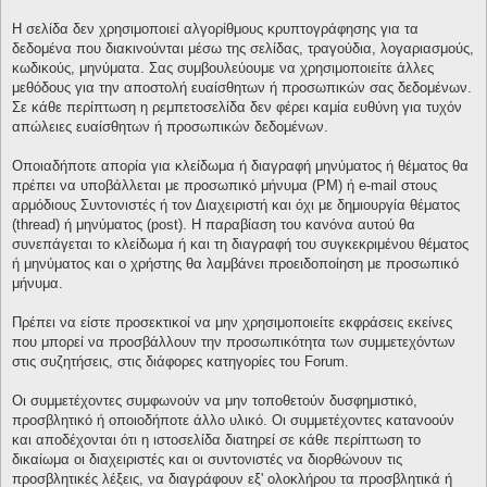
Η σελίδα δεν χρησιμοποιεί αλγορίθμους κρυπτογράφησης για τα
δεδομένα που διακινούνται μέσω της σελίδας, τραγούδια, λογαριασμούς,
κωδικούς, μηνύματα. Σας συμβουλεύουμε να χρησιμοποιείτε άλλες
μεθόδους για την αποστολή ευαίσθητων ή προσωπικών σας δεδομένων.
Σε κάθε περίπτωση η ρεμπετοσελίδα δεν φέρει καμία ευθύνη για τυχόν
απώλειες ευαίσθητων ή προσωπικών δεδομένων.
Οποιαδήποτε απορία για κλείδωμα ή διαγραφή μηνύματος ή θέματος θα
πρέπει να υποβάλλεται με προσωπικό μήνυμα (PM) ή e-mail στους
αρμόδιους Συντονιστές ή τον Διαχειριστή και όχι με δημιουργία θέματος
(thread) ή μηνύματος (post). Η παραβίαση του κανόνα αυτού θα
συνεπάγεται το κλείδωμα ή και τη διαγραφή του συγκεκριμένου θέματος
ή μηνύματος και ο χρήστης θα λαμβάνει προειδοποίηση με προσωπικό
μήνυμα.
Πρέπει να είστε προσεκτικοί να μην χρησιμοποιείτε εκφράσεις εκείνες
που μπορεί να προσβάλλουν την προσωπικότητα των συμμετεχόντων
στις συζητήσεις, στις διάφορες κατηγορίες του Forum.
Οι συμμετέχοντες συμφωνούν να μην τοποθετούν δυσφημιστικό,
προσβλητικό ή οποιοδήποτε άλλο υλικό. Οι συμμετέχοντες κατανοούν
και αποδέχονται ότι η ιστοσελίδα διατηρεί σε κάθε περίπτωση το
δικαίωμα οι διαχειριστές και οι συντονιστές να διορθώνουν τις
προσβλητικές λέξεις, να διαγράφουν εξ' ολοκλήρου τα προσβλητικά ή