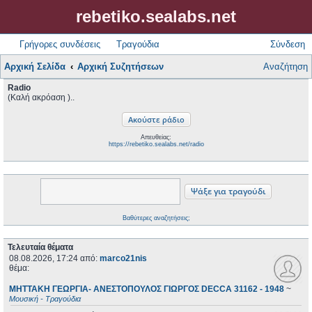
rebetiko.sealabs.net
Γρήγορες συνδέσεις
Τραγούδια
Σύνδεση
Αρχική Σελίδα
Αρχική Συζητήσεων
Αναζήτηση
Radio
(Καλή ακρόαση )..
Απευθείας:
https://rebetiko.sealabs.net/radio
Βαθύτερες αναζητήσεις;
Τελευταία θέματα
08.08.2026, 17:24
από:
marco21nis
θέμα:
ΜΗΤΤΑΚΗ ΓΕΩΡΓΙΑ- ΑΝΕΣΤΟΠΟΥΛΟΣ ΓΙΩΡΓΟΣ DECCA 31162 - 1948
~
Μουσική - Τραγούδια