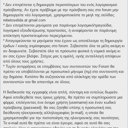
* Δεν επιτρέπεται η δημιουργία περισσότερων του ενός λογαριασμού
πρόσβασης. Αν έχετε πρόβλημα με την πρόσβαση σας στο forum μην
δημιουργείτε νέο λογαριασμό, χρησιμοποιείστε το μεηλ της σελίδας:
rebetoselida at gmail.com
* Δεν επιτρέπονται μηνύματα για παράνομο λογισμικό/τραγούδια,
λογισμικό εξουδετέρωσης προστασίας, ή αναφέρονται σε παράνομη
απόκτηση προστατευμένου περιεχόμενου.
* Απαγορεύονται τα μηνύματα που έχουν ως αποτέλεσμα τη δημιουργία
έριδων / κακής ατμόσφαιρας στο forum. Σεβαστείτε όλα τα μέλη ακόμη κι
αν διαφωνείτε. Σεβαστείτε όλα τα πρόσωπα φυσικά ή νομικά ακόμη κι
αν σας έχουν βλάψει. Στόχος μας η ομαλή, υγιής ανταλλαγή απόψεων
από όλους τους χρήστες.
* Τυχόν αντιρρήσεις σε επεμβάσεις των συντονιστών του Forum θα
πρέπει να υποβάλλονται με προσωπικό μήνυμα (πμ) στο συντονιστή και
όχι δημόσια. Κατόπιν θα συζητούνται από ολόκληρη την ομάδα των
συντονιστών και θα απαντάμε σε όλους.
Η διαδικασία της εγγραφής είναι απλή, σύντομη και εντελώς δωρεάν.
Αφού αποδεχθείτε τους όρους χρήσης, θα πρέπει να συμπληρώσετε μια
φόρμα, επιλέγοντας ένα όνομα χρήστη (username) και έναν κωδικό
πρόσβασης (password). θα σας ζητηθεί επίσης η προσωπική σας
διεύθυνση ηλεκτρονικής αλληλογραφίας (e-mail), η οποία θα
χρησιμοποιηθεί για την πιστοποίηση της ηλεκτρονικής σας ταυτότητας.
Το e-mail αυτό θα πρέπει να είναι έγκυρο, αφού σε αυτό θα σας