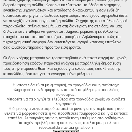
δωρεάς προς τη σελίδα, ώστε να καλύπτονται τα έξοδα συντήρησης,
ενοικίασης μηχανημάτων και απόδοσης δικαιωμάτων ή σαν ένδειξη
συμπαράστασης για τις άφθονες εργατοώρες που έχουν αφιερωθεί ώστε
να συνεχίζει να λειτουργεί αυτή η σελίδα. Ο χρήστης που στέλνει δωρεά
παρακαλείται στέλνοντας μήνυμα στη διαχείριση της σελίδας, να μας
δηλώνει εάν επιθυμεί να φαίνονται πλήρως, μερικώς ή καθόλου τα
στοιχεία του και το ποσό που έχει προσφέρει. Δηλώνουμε σαφώς ότι
τυχόν χρηματική εισφορά δεν συνεπάγεται αγορά κανενός επιπλέον
δικαιώματος/υπηρεσίας προς τον εισφέροντα.
Οι όροι χρήσης μπορούν να τροποποιηθούν ανά πάσα στιγμή και χωρίς
προειδοποίηση εφόσον παραστεί ανάγκη με παράλληλη δημοσίευσή
τους στην παρούσα θέση και ισχύουν για όλους τους επισκέπτες της
ιστοσελίδας, όσο και για τα εγγεγραμμένα μέλη του.
Η ιστοσελίδα είναι μη εμπορική, τα τραγούδια και η αντίστοιχη
πληροφορία συνδιαμορφώνονται από τα μέλη της ιστοσελίδας-
κοινότητας.
Μπορείτε να περιηγηθείτε ελεύθερα στα τραγούδια χωρίς να ανοίξετε
λογαριασμό.
Η δημιουργία λογαριασμού απαιτείται μόνο για την περίπτωση που
θέλετε να μορφοποιήσετε ή να προσθέσετε πληροφορία και για κάποιες
επιπλέον λειτουργίες όπως η τοποθέτηση επιθυμίας στο ραδιόφωνο.
Για τυχόν προβλήματα ή επικοινωνία, στείλτε μας μεηλ στο
rebetoselida παπάκι gmail.com