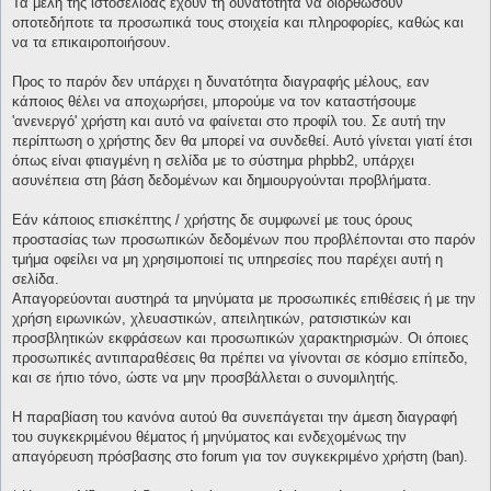
Τα μέλη της ιστοσελίδας έχουν τη δυνατότητα να διορθώσουν
οποτεδήποτε τα προσωπικά τους στοιχεία και πληροφορίες, καθώς και
να τα επικαιροποιήσουν.
Προς το παρόν δεν υπάρχει η δυνατότητα διαγραφής μέλους, εαν
κάποιος θέλει να αποχωρήσει, μπορούμε να τον καταστήσουμε
'ανενεργό' χρήστη και αυτό να φαίνεται στο προφίλ του. Σε αυτή την
περίπτωση ο χρήστης δεν θα μπορεί να συνδεθεί. Αυτό γίνεται γιατί έτσι
όπως είναι φτιαγμένη η σελίδα με το σύστημα phpbb2, υπάρχει
ασυνέπεια στη βάση δεδομένων και δημιουργούνται προβλήματα.
Εάν κάποιος επισκέπτης / χρήστης δε συμφωνεί με τους όρους
προστασίας των προσωπικών δεδομένων που προβλέπονται στο παρόν
τμήμα οφείλει να μη χρησιμοποιεί τις υπηρεσίες που παρέχει αυτή η
σελίδα.
Απαγορεύονται αυστηρά τα μηνύματα με προσωπικές επιθέσεις ή με την
χρήση ειρωνικών, χλευαστικών, απειλητικών, ρατσιστικών και
προσβλητικών εκφράσεων και προσωπικών χαρακτηρισμών. Οι όποιες
προσωπικές αντιπαραθέσεις θα πρέπει να γίνονται σε κόσμιο επίπεδο,
και σε ήπιο τόνο, ώστε να μην προσβάλλεται ο συνομιλητής.
Η παραβίαση του κανόνα αυτού θα συνεπάγεται την άμεση διαγραφή
του συγκεκριμένου θέματος ή μηνύματος και ενδεχομένως την
απαγόρευση πρόσβασης στο forum για τον συγκεκριμένο χρήστη (ban).