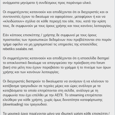
ανάρμοστα μηνύματα ή συνδέσμους προς παράνομο υλικό.
Οι συμμετέχοντες κατανοούν και αποδέχονται ότι οι διαχειριστές και οι
συντονιστές έχουν το δικαίωμα να αφαιρέσουν, μεταφέρουν ή και να
«κλειδώσουν» σχόλια σε κάθε περιοχή του site, που, κατά την κρίση
τους, δε συμφωνούν με τους όρους χρήσης και τους κανόνες λειτουργίας.
Εάν κάποιος επισκέπτης / χρήστης δε συμφωνεί με τους όρους
προστασίας των προσωπικών δεδομένων που προβλέπονται στο παρόν
τμήμα οφείλει να μη χρησιμοποιεί τις υπηρεσίες της ιστοσελίδας
rebetiko.sealabs.net.
Οι συμμετέχοντες κατανοούν και αποδέχονται ότι η ιστοσελίδα διατηρεί
το αποκλειστικό δικαίωμα να απαγορεύσει την πρόσβαση στο forum
(ban) στα μέλη που έχουν παραβιάσει το γράμμα ή το πνεύμα των όρων
χρήσης και των κανόνων λειτουργίας.
Οι διαχειριστές διατηρούν το δικαίωματα να ανοίγουν ή να κλείνουν το
κατέβασμα τραγουδιών σε τυχαίες μέρες και ώρες ανάλογα με τα
κατεβάσματα τα οποία επιτρέπονται στη σελίδα, ανάλογα με τη
συμφωνία που έχει επέλθει με την ΑΕΠΙ. Το streaming επιτρέπεται
ελεύθερα για κάθε χρήστη, χωρίς όμως δυνατότητα καταφόρτωσης
(downloading) του τραγουδιού.
Τα μουσικά έργα παρέχονται μόνο για ιδιωτική χρήση κάθε επισκέπτη /