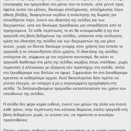
επιστροφής του τραγουδιού στο μέλος που το έστειλε, ούτε γεννά προς
όφελος αυτού του μέλους, δικαίωμα αποζημίωσης, αποζημίωσης λόγω
ηθικής βλάβης, διαφυγόντων κερδών ή ανάκλησης της δωρεάς για
οποιοδήποτε λόγο, έναντι του ιδιοκτήτη της σελίδας και των
διαχειριστών, ούτε και δικαίωμα προσδοκίας για οποιοδήποτε από τα
προηγούμενα. Σε κάθε περίπτωση, το αν θα ενσωματωθεί ή όχι ένα
τραγούδι στη βάση δεδομένων της σελίδας, υπόκειται στην ανέλεγκτη
κρίση του ιδιοκτήτη της σελίδας και των διαχειριστών της και μόνο
αυτών, χωρίς να δίνεται δικαίωμα γνώμης στον χρήστη που έστειλε το
τραγούδι ή σε οποιονδήποτε άλλο χρήστη. Ο ιδιοκτήτης της σελίδας
υπόσχεται ότι, σύμφωνα με τον ισχύοντα κανονισμό, θα κάνει το
τραγούδι διαθέσιμο στα μέλη της σελίδας ακριβώς όπως στάλθηκε, χωρίς
περικοπές ή αλλοιώσεις με εξαίρεση εάν προϋπήρχε στη σελίδα, οπότε
στο ξεκαθάρισμα των διπλών να έφυγε. Σημειωτέον ότι στο ξεκαθάρισμα
κρατιέται το καθαρότερο αρχείο. Αυτό δικαιολογείται διότι πρέπει να
γίνεται έλεγχος, αν υπάρχει ή μη η συγκεκριμένη ηχογράφηση στη
σελίδα. Τα διπλοανεβασμένα τραγούδια κατασπαταλούν τον χρόνο των
υπεύθυνων της σελίδας.
Η σελίδα δεν φέρει καμία ευθύνη, έναντι των μελών της αλλά και έναντι
κάθε τρίτου, στην περίπτωση που κάποιος θαμώνας στείλει τραγούδι στη
βάση δεδομένων χωρίς, εν γνώσει του, να τηρούνται οι ανωτέρω
προϋποθέσεις.
Όποιος χρήστης επιθυμεί μπορεί να συνεισφέρει με τη μορφή χρηματικής