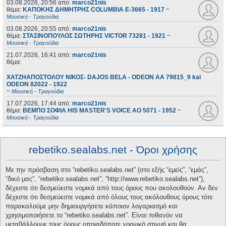
03.08.2026, 20:56
από:
marco21nis
θέμα:
ΚΑΠΟΚΗΣ ΔΗΜΗΤΡΗΣ COLUMBIA E-3665 - 1917
~
Μουσική - Τραγούδια
03.08.2026, 20:55
από:
marco21nis
θέμα:
ΣΤΑΣΙΝΟΠΟΥΛΟΣ ΣΩΤΗΡΗΣ VICTOR 73281 - 1921
~
Μουσική - Τραγούδια
21.07.2026, 16:41
από:
marco21nis
θέμα:
ΧΑΤΖΗΑΠΟΣΤΟΛΟΥ ΝΙΚΟΣ- DAJOS BELA - ODEON AA 79815_9 kai
ODEON 82022 - 1922
~
Μουσική - Τραγούδια
17.07.2026, 17:44
από:
marco21nis
θέμα:
ΒΕΜΠΟ ΣΟΦΙΑ HIS MASTER'S VOICE AO 5071 - 1952
~
Μουσική - Τραγούδια
rebetiko.sealabs.net - Όροι χρήσης
Με την πρόσβαση στο “rebetiko.sealabs.net” (στο εξής “εμείς”, “εμάς”,
“δικό μας”, “rebetiko.sealabs.net”, “http://www.rebetiko.sealabs.net”),
δέχεστε ότι δεσμεύεστε νομικά από τους όρους που ακολουθούν. Αν δεν
δέχεστε ότι δεσμεύεστε νομικά από όλους τους ακόλουθους όρους τότε
παρακαλούμε μην δημιουργήσετε κάποιον λογαριασμό και
χρησιμοποιήσετε το “rebetiko.sealabs.net”. Είναι πιθανόν να
μεταβάλλουμε τους όρους οποιαδήποτε χρονική στιγμή και θα