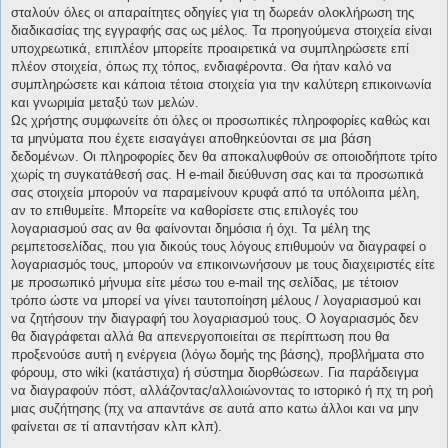
σταλούν όλες οι απαραίτητες οδηγίες για τη δωρεάν ολοκλήρωση της
διαδικασίας της εγγραφής σας ως μέλος. Τα προηγούμενα στοιχεία είναι
υποχρεωτικά, επιπλέον μπορείτε προαιρετικά να συμπληρώσετε επί
πλέον στοιχεία, όπως πχ τόπος, ενδιαφέροντα. Θα ήταν καλό να
συμπληρώσετε και κάποια τέτοια στοιχεία για την καλύτερη επικοινωνία
και γνωριμία μεταξύ των μελών.
Ως χρήστης συμφωνείτε ότι όλες οι προσωπικές πληροφορίες καθώς και
τα μηνύματα που έχετε εισαγάγει αποθηκεύονται σε μια βάση
δεδομένων. Οι πληροφορίες δεν θα αποκαλυφθούν σε οποιοδήποτε τρίτο
χωρίς τη συγκατάθεσή σας. Η e-mail διεύθυνση σας και τα προσωπικά
σας στοιχεία μπορούν να παραμείνουν κρυφά από τα υπόλοιπα μέλη,
αν το επιθυμείτε. Μπορείτε να καθορίσετε στις επιλογές του
λογαριασμού σας αν θα φαίνονται δημόσια ή όχι. Τα μέλη της
ρεμπετοσελίδας, που για δικούς τους λόγους επιθυμούν να διαγραφεί ο
λογαριασμός τους, μπορούν να επικοινωνήσουν με τους διαχειριστές είτε
με προσωπικό μήνυμα είτε μέσω του e-mail της σελίδας, με τέτοιον
τρόπο ώστε να μπορεί να γίνει ταυτοποίηση μέλους / λογαριασμού και
να ζητήσουν την διαγραφή του λογαριασμού τους. Ο λογαριασμός δεν
θα διαγράφεται αλλά θα απενεργοποιείται σε περίπτωση που θα
προξενούσε αυτή η ενέργεια (λόγω δομής της βάσης), προβλήματα στο
φόρουμ, στο wiki (κατάστιχα) ή σύστημα διορθώσεων. Για παράδειγμα
να διαγραφούν πόστ, αλλάζοντας/αλλοιώνοντας το ιστορικό ή πχ τη ροή
μιας συζήτησης (πχ να απαντάνε σε αυτά απο κατω άλλοι και να μην
φαίνεται σε τί απαντήσαν κλπ κλπ).