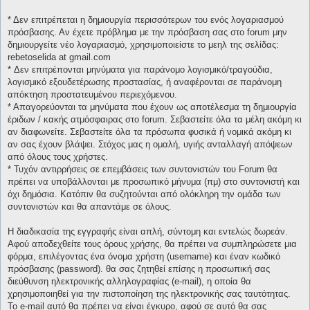
* Δεν επιτρέπεται η δημιουργία περισσότερων του ενός λογαριασμού
πρόσβασης. Αν έχετε πρόβλημα με την πρόσβαση σας στο forum μην
δημιουργείτε νέο λογαριασμό, χρησιμοποιείστε το μεηλ της σελίδας:
rebetoselida at gmail.com
* Δεν επιτρέπονται μηνύματα για παράνομο λογισμικό/τραγούδια,
λογισμικό εξουδετέρωσης προστασίας, ή αναφέρονται σε παράνομη
απόκτηση προστατευμένου περιεχόμενου.
* Απαγορεύονται τα μηνύματα που έχουν ως αποτέλεσμα τη δημιουργία
έριδων / κακής ατμόσφαιρας στο forum. Σεβαστείτε όλα τα μέλη ακόμη κι
αν διαφωνείτε. Σεβαστείτε όλα τα πρόσωπα φυσικά ή νομικά ακόμη κι
αν σας έχουν βλάψει. Στόχος μας η ομαλή, υγιής ανταλλαγή απόψεων
από όλους τους χρήστες.
* Τυχόν αντιρρήσεις σε επεμβάσεις των συντονιστών του Forum θα
πρέπει να υποβάλλονται με προσωπικό μήνυμα (πμ) στο συντονιστή και
όχι δημόσια. Κατόπιν θα συζητούνται από ολόκληρη την ομάδα των
συντονιστών και θα απαντάμε σε όλους.
Η διαδικασία της εγγραφής είναι απλή, σύντομη και εντελώς δωρεάν.
Αφού αποδεχθείτε τους όρους χρήσης, θα πρέπει να συμπληρώσετε μια
φόρμα, επιλέγοντας ένα όνομα χρήστη (username) και έναν κωδικό
πρόσβασης (password). θα σας ζητηθεί επίσης η προσωπική σας
διεύθυνση ηλεκτρονικής αλληλογραφίας (e-mail), η οποία θα
χρησιμοποιηθεί για την πιστοποίηση της ηλεκτρονικής σας ταυτότητας.
Το e-mail αυτό θα πρέπει να είναι έγκυρο, αφού σε αυτό θα σας