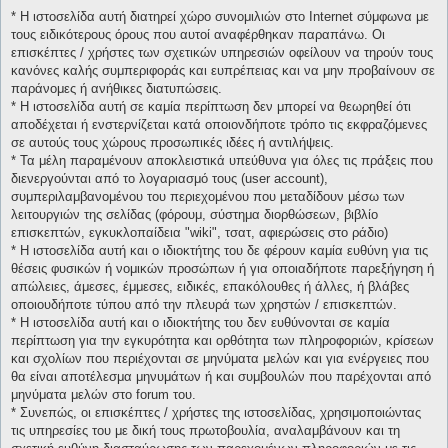
* H ιστοσελίδα αυτή διατηρεί χώρο συνομιλιών στο Internet σύμφωνα με
τους ειδικότερους όρους που αυτοί αναφέρθηκαν παραπάνω. Οι
επισκέπτες / χρήστες των σχετικών υπηρεσιών οφείλουν να τηρούν τους
κανόνες καλής συμπεριφοράς και ευπρέπειας και να μην προβαίνουν σε
παράνομες ή ανήθικες διατυπώσεις.
* H ιστοσελίδα αυτή σε καμία περίπτωση δεν μπορεί να θεωρηθεί ότι
αποδέχεται ή ενστερνίζεται κατά οποιονδήποτε τρόπο τις εκφραζόμενες
σε αυτούς τους χώρους προσωπικές ιδέες ή αντιλήψεις.
* Τα μέλη παραμένουν αποκλειστικά υπεύθυνα για όλες τις πράξεις που
διενεργούνται από το λογαριασμό τους (user account),
συμπεριλαμβανομένου του περιεχομένου που μεταδίδουν μέσω των
λειτουργιών της σελίδας (φόρουμ, σύστημα διορθώσεων, βιβλίο
επισκεπτών, εγκυκλοπαίδεια "wiki", τσατ, αφιερώσεις στο ράδιο)
* H ιστοσελίδα αυτή και ο ιδιοκτήτης του δε φέρουν καμία ευθύνη για τις
θέσεις φυσικών ή νομικών προσώπων ή για οποιαδήποτε παρεξήγηση ή
απώλειες, άμεσες, έμμεσες, ειδικές, επακόλουθες ή άλλες, ή βλάβες
οποιουδήποτε τύπου από την πλευρά των χρηστών / επισκεπτών.
* H ιστοσελίδα αυτή και ο ιδιοκτήτης του δεν ευθύνονται σε καμία
περίπτωση για την εγκυρότητα και ορθότητα των πληροφοριών, κρίσεων
και σχολίων που περιέχονται σε μηνύματα μελών και για ενέργειες που
θα είναι αποτέλεσμα μηνυμάτων ή και συμβουλών που παρέχονται από
μηνύματα μελών στο forum του.
* Συνεπώς, οι επισκέπτες / χρήστες της ιστοσελίδας, χρησιμοποιώντας
τις υπηρεσίες του με δική τους πρωτοβουλία, αναλαμβάνουν και τη