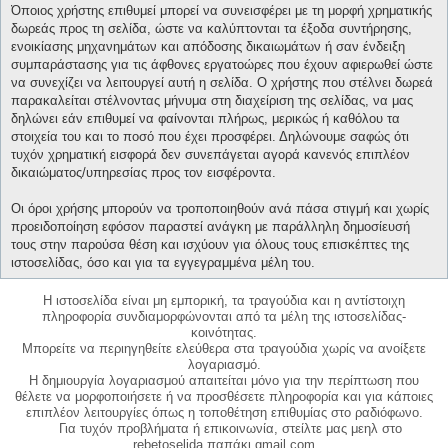
Όποιος χρήστης επιθυμεί μπορεί να συνεισφέρει με τη μορφή χρηματικής
δωρεάς προς τη σελίδα, ώστε να καλύπτονται τα έξοδα συντήρησης,
ενοικίασης μηχανημάτων και απόδοσης δικαιωμάτων ή σαν ένδειξη
συμπαράστασης για τις άφθονες εργατοώρες που έχουν αφιερωθεί ώστε
να συνεχίζει να λειτουργεί αυτή η σελίδα. Ο χρήστης που στέλνει δωρεά
παρακαλείται στέλνοντας μήνυμα στη διαχείριση της σελίδας, να μας
δηλώνει εάν επιθυμεί να φαίνονται πλήρως, μερικώς ή καθόλου τα
στοιχεία του και το ποσό που έχει προσφέρει. Δηλώνουμε σαφώς ότι
τυχόν χρηματική εισφορά δεν συνεπάγεται αγορά κανενός επιπλέον
δικαιώματος/υπηρεσίας προς τον εισφέροντα.
Οι όροι χρήσης μπορούν να τροποποιηθούν ανά πάσα στιγμή και χωρίς
προειδοποίηση εφόσον παραστεί ανάγκη με παράλληλη δημοσίευσή
τους στην παρούσα θέση και ισχύουν για όλους τους επισκέπτες της
ιστοσελίδας, όσο και για τα εγγεγραμμένα μέλη του.
Η ιστοσελίδα είναι μη εμπορική, τα τραγούδια και η αντίστοιχη
πληροφορία συνδιαμορφώνονται από τα μέλη της ιστοσελίδας-
κοινότητας.
Μπορείτε να περιηγηθείτε ελεύθερα στα τραγούδια χωρίς να ανοίξετε
λογαριασμό.
Η δημιουργία λογαριασμού απαιτείται μόνο για την περίπτωση που
θέλετε να μορφοποιήσετε ή να προσθέσετε πληροφορία και για κάποιες
επιπλέον λειτουργίες όπως η τοποθέτηση επιθυμίας στο ραδιόφωνο.
Για τυχόν προβλήματα ή επικοινωνία, στείλτε μας μεηλ στο
rebetoselida παπάκι gmail.com