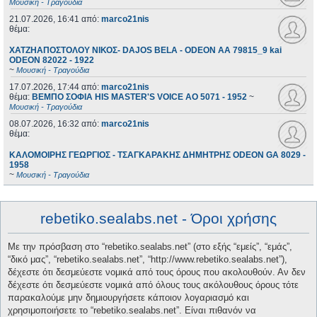
Μουσική - Τραγούδια
21.07.2026, 16:41
από:
marco21nis
θέμα:
ΧΑΤΖΗΑΠΟΣΤΟΛΟΥ ΝΙΚΟΣ- DAJOS BELA - ODEON AA 79815_9 kai
ODEON 82022 - 1922
~
Μουσική - Τραγούδια
17.07.2026, 17:44
από:
marco21nis
θέμα:
ΒΕΜΠΟ ΣΟΦΙΑ HIS MASTER'S VOICE AO 5071 - 1952
~
Μουσική - Τραγούδια
08.07.2026, 16:32
από:
marco21nis
θέμα:
ΚΑΛΟΜΟΙΡΗΣ ΓΕΩΡΓΙΟΣ - ΤΣΑΓΚΑΡΑΚΗΣ ΔΗΜΗΤΡΗΣ ODEON GA 8029 -
1958
~
Μουσική - Τραγούδια
rebetiko.sealabs.net - Όροι χρήσης
Με την πρόσβαση στο “rebetiko.sealabs.net” (στο εξής “εμείς”, “εμάς”,
“δικό μας”, “rebetiko.sealabs.net”, “http://www.rebetiko.sealabs.net”),
δέχεστε ότι δεσμεύεστε νομικά από τους όρους που ακολουθούν. Αν δεν
δέχεστε ότι δεσμεύεστε νομικά από όλους τους ακόλουθους όρους τότε
παρακαλούμε μην δημιουργήσετε κάποιον λογαριασμό και
χρησιμοποιήσετε το “rebetiko.sealabs.net”. Είναι πιθανόν να