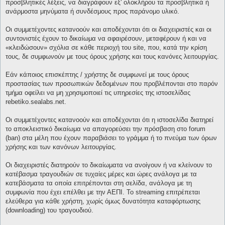
προσβλητικές λέξεις, να διαγράφουν εξ' ολοκλήρου τα προσβλητικά ή
ανάρμοστα μηνύματα ή συνδέσμους προς παράνομο υλικό.
Οι συμμετέχοντες κατανοούν και αποδέχονται ότι οι διαχειριστές και οι
συντονιστές έχουν το δικαίωμα να αφαιρέσουν, μεταφέρουν ή και να
«κλειδώσουν» σχόλια σε κάθε περιοχή του site, που, κατά την κρίση
τους, δε συμφωνούν με τους όρους χρήσης και τους κανόνες λειτουργίας.
Εάν κάποιος επισκέπτης / χρήστης δε συμφωνεί με τους όρους
προστασίας των προσωπικών δεδομένων που προβλέπονται στο παρόν
τμήμα οφείλει να μη χρησιμοποιεί τις υπηρεσίες της ιστοσελίδας
rebetiko.sealabs.net.
Οι συμμετέχοντες κατανοούν και αποδέχονται ότι η ιστοσελίδα διατηρεί
το αποκλειστικό δικαίωμα να απαγορεύσει την πρόσβαση στο forum
(ban) στα μέλη που έχουν παραβιάσει το γράμμα ή το πνεύμα των όρων
χρήσης και των κανόνων λειτουργίας.
Οι διαχειριστές διατηρούν το δικαίωματα να ανοίγουν ή να κλείνουν το
κατέβασμα τραγουδιών σε τυχαίες μέρες και ώρες ανάλογα με τα
κατεβάσματα τα οποία επιτρέπονται στη σελίδα, ανάλογα με τη
συμφωνία που έχει επέλθει με την ΑΕΠΙ. Το streaming επιτρέπεται
ελεύθερα για κάθε χρήστη, χωρίς όμως δυνατότητα καταφόρτωσης
(downloading) του τραγουδιού.