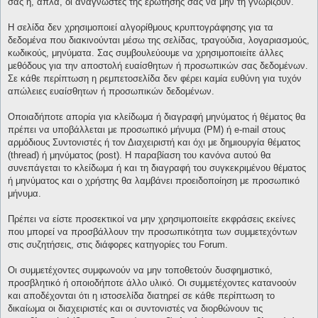
σας ή, απλά, οι αναγνώστες της ερώτησής σας να μην τη γνωρίζουν.
Η σελίδα δεν χρησιμοποιεί αλγορίθμους κρυπτογράφησης για τα
δεδομένα που διακινούνται μέσω της σελίδας, τραγούδια, λογαριασμούς,
κωδικούς, μηνύματα. Σας συμβουλεύουμε να χρησιμοποιείτε άλλες
μεθόδους για την αποστολή ευαίσθητων ή προσωπικών σας δεδομένων.
Σε κάθε περίπτωση η ρεμπετοσελίδα δεν φέρει καμία ευθύνη για τυχόν
απώλειες ευαίσθητων ή προσωπικών δεδομένων.
Οποιαδήποτε απορία για κλείδωμα ή διαγραφή μηνύματος ή θέματος θα
πρέπει να υποβάλλεται με προσωπικό μήνυμα (PM) ή e-mail στους
αρμόδιους Συντονιστές ή τον Διαχειριστή και όχι με δημιουργία θέματος
(thread) ή μηνύματος (post). Η παραβίαση του κανόνα αυτού θα
συνεπάγεται το κλείδωμα ή και τη διαγραφή του συγκεκριμένου θέματος
ή μηνύματος και ο χρήστης θα λαμβάνει προειδοποίηση με προσωπικό
μήνυμα.
Πρέπει να είστε προσεκτικοί να μην χρησιμοποιείτε εκφράσεις εκείνες
που μπορεί να προσβάλλουν την προσωπικότητα των συμμετεχόντων
στις συζητήσεις, στις διάφορες κατηγορίες του Forum.
Οι συμμετέχοντες συμφωνούν να μην τοποθετούν δυσφημιστικό,
προσβλητικό ή οποιοδήποτε άλλο υλικό. Οι συμμετέχοντες κατανοούν
και αποδέχονται ότι η ιστοσελίδα διατηρεί σε κάθε περίπτωση το
δικαίωμα οι διαχειριστές και οι συντονιστές να διορθώνουν τις