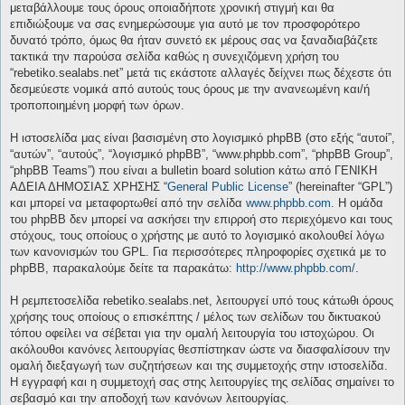
μεταβάλλουμε τους όρους οποιαδήποτε χρονική στιγμή και θα
επιδιώξουμε να σας ενημερώσουμε για αυτό με τον προσφορότερο
δυνατό τρόπο, όμως θα ήταν συνετό εκ μέρους σας να ξαναδιαβάζετε
τακτικά την παρούσα σελίδα καθώς η συνεχιζόμενη χρήση του
“rebetiko.sealabs.net” μετά τις εκάστοτε αλλαγές δείχνει πως δέχεστε ότι
δεσμεύεστε νομικά από αυτούς τους όρους με την ανανεωμένη και/ή
τροποποιημένη μορφή των όρων.
Η ιστοσελίδα μας είναι βασισμένη στο λογισμικό phpBB (στο εξής “αυτοί”,
“αυτών”, “αυτούς”, “λογισμικό phpBB”, “www.phpbb.com”, “phpBB Group”,
“phpBB Teams”) που είναι a bulletin board solution κάτω από ΓΕΝΙΚΗ
ΑΔΕΙΑ ΔΗΜΟΣΙΑΣ ΧΡΗΣΗΣ “
General Public License
” (hereinafter “GPL”)
και μπορεί να μεταφορτωθεί από την σελίδα
www.phpbb.com
. Η ομάδα
του phpBB δεν μπορεί να ασκήσει την επιρροή στο περιεχόμενο και τους
στόχους, τους οποίους ο χρήστης με αυτό το λογισμικό ακολουθεί λόγω
των κανονισμών του GPL. Για περισσότερες πληροφορίες σχετικά με το
phpBB, παρακαλούμε δείτε τα παρακάτω:
http://www.phpbb.com/
.
Η ρεμπετοσελίδα rebetiko.sealabs.net, λειτουργεί υπό τους κάτωθι όρους
χρήσης τους οποίους ο επισκέπτης / μέλος των σελίδων του δικτυακού
τόπου οφείλει να σέβεται για την ομαλή λειτουργία του ιστοχώρου. Οι
ακόλουθοι κανόνες λειτουργίας θεσπίστηκαν ώστε να διασφαλίσουν την
ομαλή διεξαγωγή των συζητήσεων και της συμμετοχής στην ιστοσελίδα.
Η εγγραφή και η συμμετοχή σας στης λειτουργίες της σελίδας σημαίνει το
σεβασμό και την αποδοχή των κανόνων λειτουργίας.