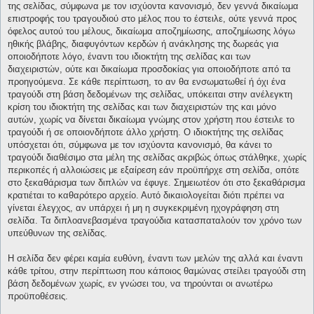
της σελίδας, σύμφωνα με τον ισχύοντα κανονισμό, δεν γεννά δικαίωμα
επιστροφής του τραγουδιού στο μέλος που το έστειλε, ούτε γεννά προς
όφελος αυτού του μέλους, δικαίωμα αποζημίωσης, αποζημίωσης λόγω
ηθικής βλάβης, διαφυγόντων κερδών ή ανάκλησης της δωρεάς για
οποιοδήποτε λόγο, έναντι του ιδιοκτήτη της σελίδας και των
διαχειριστών, ούτε και δικαίωμα προσδοκίας για οποιοδήποτε από τα
προηγούμενα. Σε κάθε περίπτωση, το αν θα ενσωματωθεί ή όχι ένα
τραγούδι στη βάση δεδομένων της σελίδας, υπόκειται στην ανέλεγκτη
κρίση του ιδιοκτήτη της σελίδας και των διαχειριστών της και μόνο
αυτών, χωρίς να δίνεται δικαίωμα γνώμης στον χρήστη που έστειλε το
τραγούδι ή σε οποιονδήποτε άλλο χρήστη. Ο ιδιοκτήτης της σελίδας
υπόσχεται ότι, σύμφωνα με τον ισχύοντα κανονισμό, θα κάνει το
τραγούδι διαθέσιμο στα μέλη της σελίδας ακριβώς όπως στάλθηκε, χωρίς
περικοπές ή αλλοιώσεις με εξαίρεση εάν προϋπήρχε στη σελίδα, οπότε
στο ξεκαθάρισμα των διπλών να έφυγε. Σημειωτέον ότι στο ξεκαθάρισμα
κρατιέται το καθαρότερο αρχείο. Αυτό δικαιολογείται διότι πρέπει να
γίνεται έλεγχος, αν υπάρχει ή μη η συγκεκριμένη ηχογράφηση στη
σελίδα. Τα διπλοανεβασμένα τραγούδια κατασπαταλούν τον χρόνο των
υπεύθυνων της σελίδας.
Η σελίδα δεν φέρει καμία ευθύνη, έναντι των μελών της αλλά και έναντι
κάθε τρίτου, στην περίπτωση που κάποιος θαμώνας στείλει τραγούδι στη
βάση δεδομένων χωρίς, εν γνώσει του, να τηρούνται οι ανωτέρω
προϋποθέσεις.