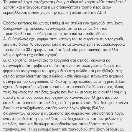
Τα μουσικά έργα παρέχονται μόνο για ιδιωτική χρήση κάθε επισκέπτη /
χρήστη και απαγορεύεται η με οποιονδήποτε τρόπο περαιτέρω
εκμετάλλευση αυτών χωρίς την σχετική άδεια από την ΑΕΠΙ.
Εφόσον κάποιος θαμώνας επιθυμεί να στείλει ένα τραγούδι στη βάση
δεδομένων της σελίδας, αναγνωρίζει ότι το κάνει με δική του
πρωτοβουλία και ευθύνη και με τις παρακάτω προϋποθέσεις:
Α. Ο θαμώνας έχει νόμιμα στην κατοχή του το συγκεκριμένο τραγούδι,
είτε από δίσκο 78 στροφών, είτε από μεταγενέστερη επανακυκλοφορία
του σε δίσκο 33 στροφών, κασέτα ή cd, είτε με οποιονδήποτε άλλο
νόμιμο τρόπο (πχ online αγορά).
Β. Ο χρήστης, στέλνοντας το τραγούδι στη σελίδα, δηλώνει και
αναγνωρίζει ότι προβαίνει σε άτυπη άνευ ανταλλάγματος δωρεά του
ψηφιακού αντιγράφου του τραγουδιού στη σελίδα και μεταβιβάζει στη
σελίδα (στον ιδιοκτήτη της σελίδας) κάθε δικαίωμα πάνω στο ψηφιακό
αντίγραφο του τραγουδιού. Ο ιδιοκτήτης της σελίδας μετά τη μεταβίβαση,
έχει τη διακριτική ευχέρεια να κάνει το τραγούδι διαθέσιμο προς όλους
τους θαμώνες της σελίδας, χωρίς κανένα εκ μέρους τους αντάλλαγμα ή
αμοιβή, υπό τους όρους του ισχύοντος κανονισμού. Ο χρήστης που
έστειλε το τραγούδι στη σελίδα, μετά τη μεταβίβαση, δεν διατηρεί κανένα
δικαίωμα αποζημίωσης, αποζημίωσης λόγω ηθικής βλάβης,
διαφυγόντων κερδών ή ανάκλησης της δωρεάς για οποιοδήποτε λόγο,
έναντι του ιδιοκτήτη της σελίδας, των διαχειριστών και των μελών της
σελίδας, ούτε και δικαίωμα προσδοκίας για οποιοδήποτε από τα
προηγούμενα. Η μη ενσωμάτωση του τραγουδιού στη βάση δεδομένων