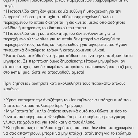
σχετική ευθύνη διασταύρωσης των παρεχομένων πληροφοριών με τις
πηγές.
* H ιστοσελίδα αυτή δεν φέρει καμία ευθύνη ή υποχρέωση για την
διαγραφή, φθορά η αποτυχία αποθήκευσης αρχείων ή άλλου
περιεχομένου το οποίο διατηρείται ή διακινείται μέσω οποιασδήποτε
σελίδας ή υπηρεσίας του δικτυακού του τόπου.
* H ιστοσελίδα αυτή και ο ιδιοκτήτης του δεν ευθύνονται για το
περιεχόμενο άλλων sites για τα οποία δεν μπορεί να ελεγχθεί το
περιεχόμενό τους, καθώς και καμία ευθύνη για μηνύματα που θίγουν
πνευματικά δικαιώματα τρίτων ή κατοχυρωμένου υλικού.
* Καταβάλλεται κάθε δυνατή προσπάθεια ώστε να μην υπάρξουν τέτοια
μηνύματα. Σε περίπτωση όμως δημοσίευσης τέτοιων μηνυμάτων, αν
είστε ο κάτοχος των δικαιωμάτων μπορείτε να επικοινωνήσετε μαζί μας
στο e-mail μας, ώστε να αποσυρθούν άμεσα!
Πριν ζητήσετε / ρωτήσετε κάτι ακολουθήστε τους παρακάτω απλούς
κανόνες:
* Χρησιμοποιήστε την Αναζήτηση του forum(Ίσως να υπάρχει αυτό που
ζητάτε σε κάποιο παλιότερο topic / μήνυμα).
* Μην "απαιτείτε", αλλά ζητήστε ευγενικά αυτό που θέλετε με όσο το
δυνατό πιο σαφή τρόπο. Θυμηθείτε ότι με μια σαφέστερη περιγραφή
γλυτώνετε χρόνο και για εσάς και για τους άλλους.
* Θυμηθείτε πως οι υπόλοιποι χρήστες του forum δεν είναι υποχρεωμένοι
να σας απαντήσουν, μπορεί να μην υπάρχει απάντηση για το ερώτημά