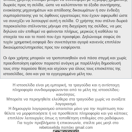
δωρεάς προς τη σελίδα, ώστε να καλύπτονται τα έξοδα συντήρησης,
ενοικίασης μηχανημάτων και απόδοσης δικαιωμάτων ή σαν ένδειξη
συμπαράστασης για τις άφθονες εργατοώρες που έχουν αφιερωθεί ώστε
να συνεχίζει να λειτουργεί αυτή η σελίδα. Ο χρήστης που στέλνει δωρεά
παρακαλείται στέλνοντας μήνυμα στη διαχείριση της σελίδας, να μας
δηλώνει εάν επιθυμεί να φαίνονται πλήρως, μερικώς ή καθόλου τα
στοιχεία του και το ποσό που έχει προσφέρει. Δηλώνουμε σαφώς ότι
τυχόν χρηματική εισφορά δεν συνεπάγεται αγορά κανενός επιπλέον
δικαιώματος/υπηρεσίας προς τον εισφέροντα.
Οι όροι χρήσης μπορούν να τροποποιηθούν ανά πάσα στιγμή και χωρίς
προειδοποίηση εφόσον παραστεί ανάγκη με παράλληλη δημοσίευσή
τους στην παρούσα θέση και ισχύουν για όλους τους επισκέπτες της
ιστοσελίδας, όσο και για τα εγγεγραμμένα μέλη του.
Η ιστοσελίδα είναι μη εμπορική, τα τραγούδια και η αντίστοιχη
πληροφορία συνδιαμορφώνονται από τα μέλη της ιστοσελίδας-
κοινότητας.
Μπορείτε να περιηγηθείτε ελεύθερα στα τραγούδια χωρίς να ανοίξετε
λογαριασμό.
Η δημιουργία λογαριασμού απαιτείται μόνο για την περίπτωση που
θέλετε να μορφοποιήσετε ή να προσθέσετε πληροφορία και για κάποιες
επιπλέον λειτουργίες όπως η τοποθέτηση επιθυμίας στο ραδιόφωνο.
Για τυχόν προβλήματα ή επικοινωνία, στείλτε μας μεηλ στο
rebetoselida παπάκι gmail.com