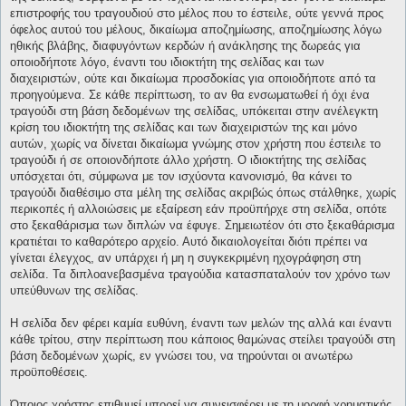
επιστροφής του τραγουδιού στο μέλος που το έστειλε, ούτε γεννά προς
όφελος αυτού του μέλους, δικαίωμα αποζημίωσης, αποζημίωσης λόγω
ηθικής βλάβης, διαφυγόντων κερδών ή ανάκλησης της δωρεάς για
οποιοδήποτε λόγο, έναντι του ιδιοκτήτη της σελίδας και των
διαχειριστών, ούτε και δικαίωμα προσδοκίας για οποιοδήποτε από τα
προηγούμενα. Σε κάθε περίπτωση, το αν θα ενσωματωθεί ή όχι ένα
τραγούδι στη βάση δεδομένων της σελίδας, υπόκειται στην ανέλεγκτη
κρίση του ιδιοκτήτη της σελίδας και των διαχειριστών της και μόνο
αυτών, χωρίς να δίνεται δικαίωμα γνώμης στον χρήστη που έστειλε το
τραγούδι ή σε οποιονδήποτε άλλο χρήστη. Ο ιδιοκτήτης της σελίδας
υπόσχεται ότι, σύμφωνα με τον ισχύοντα κανονισμό, θα κάνει το
τραγούδι διαθέσιμο στα μέλη της σελίδας ακριβώς όπως στάλθηκε, χωρίς
περικοπές ή αλλοιώσεις με εξαίρεση εάν προϋπήρχε στη σελίδα, οπότε
στο ξεκαθάρισμα των διπλών να έφυγε. Σημειωτέον ότι στο ξεκαθάρισμα
κρατιέται το καθαρότερο αρχείο. Αυτό δικαιολογείται διότι πρέπει να
γίνεται έλεγχος, αν υπάρχει ή μη η συγκεκριμένη ηχογράφηση στη
σελίδα. Τα διπλοανεβασμένα τραγούδια κατασπαταλούν τον χρόνο των
υπεύθυνων της σελίδας.
Η σελίδα δεν φέρει καμία ευθύνη, έναντι των μελών της αλλά και έναντι
κάθε τρίτου, στην περίπτωση που κάποιος θαμώνας στείλει τραγούδι στη
βάση δεδομένων χωρίς, εν γνώσει του, να τηρούνται οι ανωτέρω
προϋποθέσεις.
Όποιος χρήστης επιθυμεί μπορεί να συνεισφέρει με τη μορφή χρηματικής