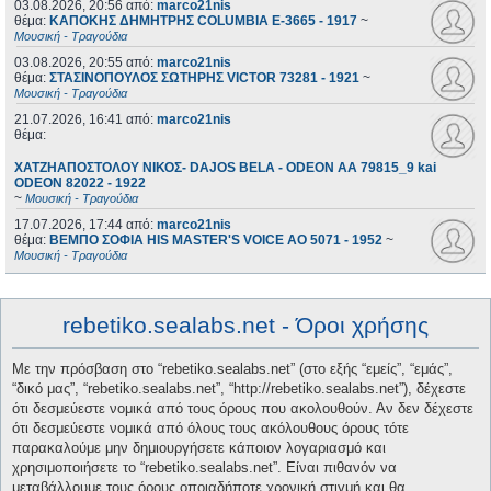
03.08.2026, 20:56
από:
marco21nis
θέμα:
ΚΑΠΟΚΗΣ ΔΗΜΗΤΡΗΣ COLUMBIA E-3665 - 1917
~
Μουσική - Τραγούδια
03.08.2026, 20:55
από:
marco21nis
θέμα:
ΣΤΑΣΙΝΟΠΟΥΛΟΣ ΣΩΤΗΡΗΣ VICTOR 73281 - 1921
~
Μουσική - Τραγούδια
21.07.2026, 16:41
από:
marco21nis
θέμα:
ΧΑΤΖΗΑΠΟΣΤΟΛΟΥ ΝΙΚΟΣ- DAJOS BELA - ODEON AA 79815_9 kai
ODEON 82022 - 1922
~
Μουσική - Τραγούδια
17.07.2026, 17:44
από:
marco21nis
θέμα:
ΒΕΜΠΟ ΣΟΦΙΑ HIS MASTER'S VOICE AO 5071 - 1952
~
Μουσική - Τραγούδια
rebetiko.sealabs.net - Όροι χρήσης
Με την πρόσβαση στο “rebetiko.sealabs.net” (στο εξής “εμείς”, “εμάς”,
“δικό μας”, “rebetiko.sealabs.net”, “http://rebetiko.sealabs.net”), δέχεστε
ότι δεσμεύεστε νομικά από τους όρους που ακολουθούν. Αν δεν δέχεστε
ότι δεσμεύεστε νομικά από όλους τους ακόλουθους όρους τότε
παρακαλούμε μην δημιουργήσετε κάποιον λογαριασμό και
χρησιμοποιήσετε το “rebetiko.sealabs.net”. Είναι πιθανόν να
μεταβάλλουμε τους όρους οποιαδήποτε χρονική στιγμή και θα