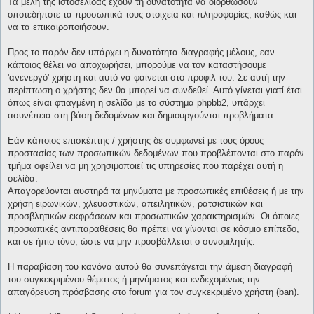
Τα μέλη της ιστοσελίδας έχουν τη δυνατότητα να διορθώσουν
οποτεδήποτε τα προσωπικά τους στοιχεία και πληροφορίες, καθώς και
να τα επικαιροποιήσουν.
Προς το παρόν δεν υπάρχει η δυνατότητα διαγραφής μέλους, εαν
κάποιος θέλει να αποχωρήσει, μπορούμε να τον καταστήσουμε
'ανενεργό' χρήστη και αυτό να φαίνεται στο προφίλ του. Σε αυτή την
περίπτωση ο χρήστης δεν θα μπορεί να συνδεθεί. Αυτό γίνεται γιατί έτσι
όπως είναι φτιαγμένη η σελίδα με το σύστημα phpbb2, υπάρχει
ασυνέπεια στη βάση δεδομένων και δημιουργούνται προβλήματα.
Εάν κάποιος επισκέπτης / χρήστης δε συμφωνεί με τους όρους
προστασίας των προσωπικών δεδομένων που προβλέπονται στο παρόν
τμήμα οφείλει να μη χρησιμοποιεί τις υπηρεσίες που παρέχει αυτή η
σελίδα.
Απαγορεύονται αυστηρά τα μηνύματα με προσωπικές επιθέσεις ή με την
χρήση ειρωνικών, χλευαστικών, απειλητικών, ρατσιστικών και
προσβλητικών εκφράσεων και προσωπικών χαρακτηρισμών. Οι όποιες
προσωπικές αντιπαραθέσεις θα πρέπει να γίνονται σε κόσμιο επίπεδο,
και σε ήπιο τόνο, ώστε να μην προσβάλλεται ο συνομιλητής.
Η παραβίαση του κανόνα αυτού θα συνεπάγεται την άμεση διαγραφή
του συγκεκριμένου θέματος ή μηνύματος και ενδεχομένως την
απαγόρευση πρόσβασης στο forum για τον συγκεκριμένο χρήστη (ban).