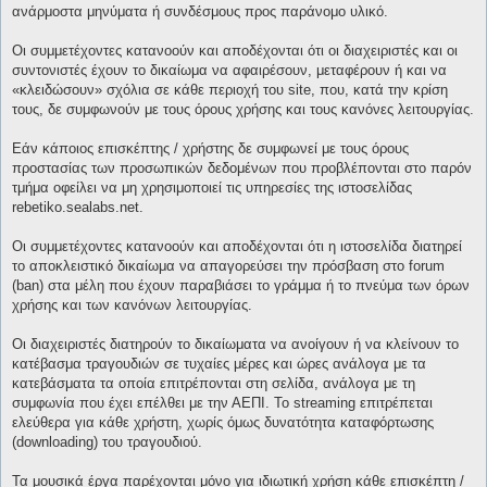
ανάρμοστα μηνύματα ή συνδέσμους προς παράνομο υλικό.
Οι συμμετέχοντες κατανοούν και αποδέχονται ότι οι διαχειριστές και οι
συντονιστές έχουν το δικαίωμα να αφαιρέσουν, μεταφέρουν ή και να
«κλειδώσουν» σχόλια σε κάθε περιοχή του site, που, κατά την κρίση
τους, δε συμφωνούν με τους όρους χρήσης και τους κανόνες λειτουργίας.
Εάν κάποιος επισκέπτης / χρήστης δε συμφωνεί με τους όρους
προστασίας των προσωπικών δεδομένων που προβλέπονται στο παρόν
τμήμα οφείλει να μη χρησιμοποιεί τις υπηρεσίες της ιστοσελίδας
rebetiko.sealabs.net.
Οι συμμετέχοντες κατανοούν και αποδέχονται ότι η ιστοσελίδα διατηρεί
το αποκλειστικό δικαίωμα να απαγορεύσει την πρόσβαση στο forum
(ban) στα μέλη που έχουν παραβιάσει το γράμμα ή το πνεύμα των όρων
χρήσης και των κανόνων λειτουργίας.
Οι διαχειριστές διατηρούν το δικαίωματα να ανοίγουν ή να κλείνουν το
κατέβασμα τραγουδιών σε τυχαίες μέρες και ώρες ανάλογα με τα
κατεβάσματα τα οποία επιτρέπονται στη σελίδα, ανάλογα με τη
συμφωνία που έχει επέλθει με την ΑΕΠΙ. Το streaming επιτρέπεται
ελεύθερα για κάθε χρήστη, χωρίς όμως δυνατότητα καταφόρτωσης
(downloading) του τραγουδιού.
Τα μουσικά έργα παρέχονται μόνο για ιδιωτική χρήση κάθε επισκέπτη /