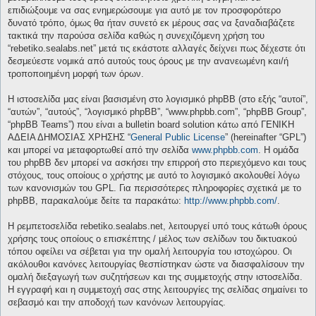
επιδιώξουμε να σας ενημερώσουμε για αυτό με τον προσφορότερο
δυνατό τρόπο, όμως θα ήταν συνετό εκ μέρους σας να ξαναδιαβάζετε
τακτικά την παρούσα σελίδα καθώς η συνεχιζόμενη χρήση του
“rebetiko.sealabs.net” μετά τις εκάστοτε αλλαγές δείχνει πως δέχεστε ότι
δεσμεύεστε νομικά από αυτούς τους όρους με την ανανεωμένη και/ή
τροποποιημένη μορφή των όρων.
Η ιστοσελίδα μας είναι βασισμένη στο λογισμικό phpBB (στο εξής “αυτοί”,
“αυτών”, “αυτούς”, “λογισμικό phpBB”, “www.phpbb.com”, “phpBB Group”,
“phpBB Teams”) που είναι a bulletin board solution κάτω από ΓΕΝΙΚΗ
ΑΔΕΙΑ ΔΗΜΟΣΙΑΣ ΧΡΗΣΗΣ “
General Public License
” (hereinafter “GPL”)
και μπορεί να μεταφορτωθεί από την σελίδα
www.phpbb.com
. Η ομάδα
του phpBB δεν μπορεί να ασκήσει την επιρροή στο περιεχόμενο και τους
στόχους, τους οποίους ο χρήστης με αυτό το λογισμικό ακολουθεί λόγω
των κανονισμών του GPL. Για περισσότερες πληροφορίες σχετικά με το
phpBB, παρακαλούμε δείτε τα παρακάτω:
http://www.phpbb.com/
.
Η ρεμπετοσελίδα rebetiko.sealabs.net, λειτουργεί υπό τους κάτωθι όρους
χρήσης τους οποίους ο επισκέπτης / μέλος των σελίδων του δικτυακού
τόπου οφείλει να σέβεται για την ομαλή λειτουργία του ιστοχώρου. Οι
ακόλουθοι κανόνες λειτουργίας θεσπίστηκαν ώστε να διασφαλίσουν την
ομαλή διεξαγωγή των συζητήσεων και της συμμετοχής στην ιστοσελίδα.
Η εγγραφή και η συμμετοχή σας στης λειτουργίες της σελίδας σημαίνει το
σεβασμό και την αποδοχή των κανόνων λειτουργίας.