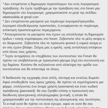
* Δεν επιτρέπεται η δημιουργία περισσότερων του ενός λογαριασμού
πρόσβασης. Αν έχετε πρόβλημα με την πρόσβαση σας στο forum μην
δημιουργείτε νέο λογαριασμό, χρησιμοποιείστε το μεηλ της σελίδας:
rebetoselida at gmail.com
* Δεν επιτρέπονται μηνύματα για παράνομο λογισμικό/τραγούδια,
λογισμικό εξουδετέρωσης προστασίας, ή αναφέρονται σε παράνομη
απόκτηση προστατευμένου περιεχόμενου.
* Απαγορεύονται τα μηνύματα που έχουν ως αποτέλεσμα τη δημιουργία
έριδων / κακής ατμόσφαιρας στο forum. Σεβαστείτε όλα τα μέλη ακόμη κι
αν διαφωνείτε. Σεβαστείτε όλα τα πρόσωπα φυσικά ή νομικά ακόμη κι
αν σας έχουν βλάψει. Στόχος μας η ομαλή, υγιής ανταλλαγή απόψεων
από όλους τους χρήστες.
* Τυχόν αντιρρήσεις σε επεμβάσεις των συντονιστών του Forum θα
πρέπει να υποβάλλονται με προσωπικό μήνυμα (πμ) στο συντονιστή και
όχι δημόσια. Κατόπιν θα συζητούνται από ολόκληρη την ομάδα των
συντονιστών και θα απαντάμε σε όλους.
Η διαδικασία της εγγραφής είναι απλή, σύντομη και εντελώς δωρεάν.
Αφού αποδεχθείτε τους όρους χρήσης, θα πρέπει να συμπληρώσετε μια
φόρμα, επιλέγοντας ένα όνομα χρήστη (username) και έναν κωδικό
πρόσβασης (password). θα σας ζητηθεί επίσης η προσωπική σας
διεύθυνση ηλεκτρονικής αλληλογραφίας (e-mail), η οποία θα
χρησιμοποιηθεί για την πιστοποίηση της ηλεκτρονικής σας ταυτότητας.
Το e-mail αυτό θα πρέπει να είναι έγκυρο, αφού σε αυτό θα σας