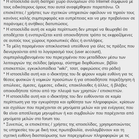
* H ιστοσελίδα αυτή διατηρεί χώρο συνομιλιών στο Internet σύμφωνα με
τους ειδικότερους όρους που αυτοί αναφέρθηκαν παραπάνω. Οι
επισκέπτες / χρήστες των σχετικών υπηρεσιών οφείλουν να τηρούν τους
κανόνες καλής συμπεριφοράς και ευπρέπειας και να μην προβαίνουν σε
παράνομες ή ανήθικες διατυπώσεις.
* H ιστοσελίδα αυτή σε καμία περίπτωση δεν μπορεί να θεωρηθεί ότι
αποδέχεται ή ενστερνίζεται κατά οποιονδήποτε τρόπο τις εκφραζόμενες
σε αυτούς τους χώρους προσωπικές ιδέες ή αντιλήψεις.
* Τα μέλη παραμένουν αποκλειστικά υπεύθυνα για όλες τις πράξεις που
διενεργούνται από το λογαριασμό τους (user account),
συμπεριλαμβανομένου του περιεχομένου που μεταδίδουν μέσω των
λειτουργιών της σελίδας (φόρουμ, σύστημα διορθώσεων, βιβλίο
επισκεπτών, εγκυκλοπαίδεια "wiki", τσατ, αφιερώσεις στο ράδιο)
* H ιστοσελίδα αυτή και ο ιδιοκτήτης του δε φέρουν καμία ευθύνη για τις
θέσεις φυσικών ή νομικών προσώπων ή για οποιαδήποτε παρεξήγηση ή
απώλειες, άμεσες, έμμεσες, ειδικές, επακόλουθες ή άλλες, ή βλάβες
οποιουδήποτε τύπου από την πλευρά των χρηστών / επισκεπτών.
* H ιστοσελίδα αυτή και ο ιδιοκτήτης του δεν ευθύνονται σε καμία
περίπτωση για την εγκυρότητα και ορθότητα των πληροφοριών, κρίσεων
και σχολίων που περιέχονται σε μηνύματα μελών και για ενέργειες που
θα είναι αποτέλεσμα μηνυμάτων ή και συμβουλών που παρέχονται από
μηνύματα μελών στο forum του.
* Συνεπώς, οι επισκέπτες / χρήστες της ιστοσελίδας, χρησιμοποιώντας
τις υπηρεσίες του με δική τους πρωτοβουλία, αναλαμβάνουν και τη
σχετική ευθύνη διασταύρωσης των παρεχομένων πληροφοριών με τις