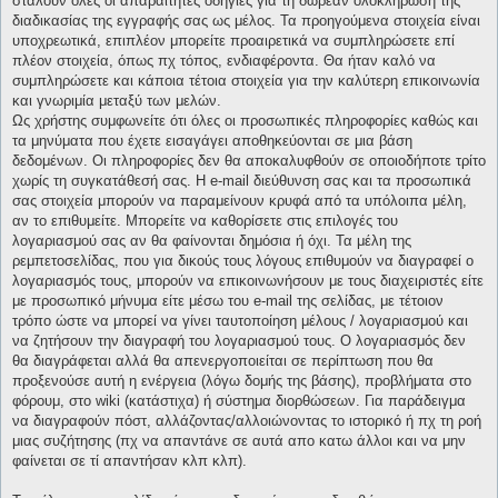
σταλούν όλες οι απαραίτητες οδηγίες για τη δωρεάν ολοκλήρωση της
διαδικασίας της εγγραφής σας ως μέλος. Τα προηγούμενα στοιχεία είναι
υποχρεωτικά, επιπλέον μπορείτε προαιρετικά να συμπληρώσετε επί
πλέον στοιχεία, όπως πχ τόπος, ενδιαφέροντα. Θα ήταν καλό να
συμπληρώσετε και κάποια τέτοια στοιχεία για την καλύτερη επικοινωνία
και γνωριμία μεταξύ των μελών.
Ως χρήστης συμφωνείτε ότι όλες οι προσωπικές πληροφορίες καθώς και
τα μηνύματα που έχετε εισαγάγει αποθηκεύονται σε μια βάση
δεδομένων. Οι πληροφορίες δεν θα αποκαλυφθούν σε οποιοδήποτε τρίτο
χωρίς τη συγκατάθεσή σας. Η e-mail διεύθυνση σας και τα προσωπικά
σας στοιχεία μπορούν να παραμείνουν κρυφά από τα υπόλοιπα μέλη,
αν το επιθυμείτε. Μπορείτε να καθορίσετε στις επιλογές του
λογαριασμού σας αν θα φαίνονται δημόσια ή όχι. Τα μέλη της
ρεμπετοσελίδας, που για δικούς τους λόγους επιθυμούν να διαγραφεί ο
λογαριασμός τους, μπορούν να επικοινωνήσουν με τους διαχειριστές είτε
με προσωπικό μήνυμα είτε μέσω του e-mail της σελίδας, με τέτοιον
τρόπο ώστε να μπορεί να γίνει ταυτοποίηση μέλους / λογαριασμού και
να ζητήσουν την διαγραφή του λογαριασμού τους. Ο λογαριασμός δεν
θα διαγράφεται αλλά θα απενεργοποιείται σε περίπτωση που θα
προξενούσε αυτή η ενέργεια (λόγω δομής της βάσης), προβλήματα στο
φόρουμ, στο wiki (κατάστιχα) ή σύστημα διορθώσεων. Για παράδειγμα
να διαγραφούν πόστ, αλλάζοντας/αλλοιώνοντας το ιστορικό ή πχ τη ροή
μιας συζήτησης (πχ να απαντάνε σε αυτά απο κατω άλλοι και να μην
φαίνεται σε τί απαντήσαν κλπ κλπ).