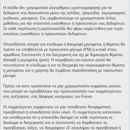
Η σελίδα δεν χρησιμοποιεί αλγορίθμους κρυπτογράφησης για τα
δεδομένα που διακινούνται μέσω της σελίδας, τραγούδια, λογαριασμούς,
κωδικούς, μηνύματα. Σας συμβουλεύουμε να χρησιμοποιείτε άλλες
μεθόδους για την αποστολή ευαίσθητων ή προσωπικών σας δεδομένων.
Σε κάθε περίπτωση η ρεμπετοσελίδα δεν φέρει καμία ευθύνη για τυχόν
απώλειες ευαίσθητων ή προσωπικών δεδομένων.
Οποιαδήποτε απορία για κλείδωμα ή διαγραφή μηνύματος ή θέματος θα
πρέπει να υποβάλλεται με προσωπικό μήνυμα (PM) ή e-mail στους
αρμόδιους Συντονιστές ή τον Διαχειριστή και όχι με δημιουργία θέματος
(thread) ή μηνύματος (post). Η παραβίαση του κανόνα αυτού θα
συνεπάγεται το κλείδωμα ή και τη διαγραφή του συγκεκριμένου θέματος
ή μηνύματος και ο χρήστης θα λαμβάνει προειδοποίηση με προσωπικό
μήνυμα.
Πρέπει να είστε προσεκτικοί να μην χρησιμοποιείτε εκφράσεις εκείνες
που μπορεί να προσβάλλουν την προσωπικότητα των συμμετεχόντων
στις συζητήσεις, στις διάφορες κατηγορίες του Forum.
Οι συμμετέχοντες συμφωνούν να μην τοποθετούν δυσφημιστικό,
προσβλητικό ή οποιοδήποτε άλλο υλικό. Οι συμμετέχοντες κατανοούν
και αποδέχονται ότι η ιστοσελίδα διατηρεί σε κάθε περίπτωση το
δικαίωμα οι διαχειριστές και οι συντονιστές να διορθώνουν τις
προσβλητικές λέξεις, να διαγράφουν εξ' ολοκλήρου τα προσβλητικά ή