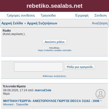
rebetiko.sealabs.net
Γρήγορες συνδέσεις
Τραγούδια
Εγγραφή
Σύνδεση
Αρχική Σελίδα
Αρχική Συζητήσεων
Αναζήτηση
Radio
(Καλή ακρόαση )..
Απευθείας:
https://rebetiko.sealabs.net/radio
Βαθύτερες αναζητήσεις;
Τελευταία θέματα
08.08.2026, 17:24
από:
marco21nis
θέμα:
ΜΗΤΤΑΚΗ ΓΕΩΡΓΙΑ- ΑΝΕΣΤΟΠΟΥΛΟΣ ΓΙΩΡΓΟΣ DECCA 31162 - 1948
~
Μουσική - Τραγούδια