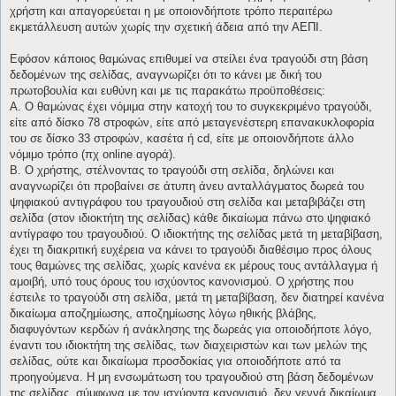
χρήστη και απαγορεύεται η με οποιονδήποτε τρόπο περαιτέρω
εκμετάλλευση αυτών χωρίς την σχετική άδεια από την ΑΕΠΙ.
Εφόσον κάποιος θαμώνας επιθυμεί να στείλει ένα τραγούδι στη βάση
δεδομένων της σελίδας, αναγνωρίζει ότι το κάνει με δική του
πρωτοβουλία και ευθύνη και με τις παρακάτω προϋποθέσεις:
Α. Ο θαμώνας έχει νόμιμα στην κατοχή του το συγκεκριμένο τραγούδι,
είτε από δίσκο 78 στροφών, είτε από μεταγενέστερη επανακυκλοφορία
του σε δίσκο 33 στροφών, κασέτα ή cd, είτε με οποιονδήποτε άλλο
νόμιμο τρόπο (πχ online αγορά).
Β. Ο χρήστης, στέλνοντας το τραγούδι στη σελίδα, δηλώνει και
αναγνωρίζει ότι προβαίνει σε άτυπη άνευ ανταλλάγματος δωρεά του
ψηφιακού αντιγράφου του τραγουδιού στη σελίδα και μεταβιβάζει στη
σελίδα (στον ιδιοκτήτη της σελίδας) κάθε δικαίωμα πάνω στο ψηφιακό
αντίγραφο του τραγουδιού. Ο ιδιοκτήτης της σελίδας μετά τη μεταβίβαση,
έχει τη διακριτική ευχέρεια να κάνει το τραγούδι διαθέσιμο προς όλους
τους θαμώνες της σελίδας, χωρίς κανένα εκ μέρους τους αντάλλαγμα ή
αμοιβή, υπό τους όρους του ισχύοντος κανονισμού. Ο χρήστης που
έστειλε το τραγούδι στη σελίδα, μετά τη μεταβίβαση, δεν διατηρεί κανένα
δικαίωμα αποζημίωσης, αποζημίωσης λόγω ηθικής βλάβης,
διαφυγόντων κερδών ή ανάκλησης της δωρεάς για οποιοδήποτε λόγο,
έναντι του ιδιοκτήτη της σελίδας, των διαχειριστών και των μελών της
σελίδας, ούτε και δικαίωμα προσδοκίας για οποιοδήποτε από τα
προηγούμενα. Η μη ενσωμάτωση του τραγουδιού στη βάση δεδομένων
της σελίδας, σύμφωνα με τον ισχύοντα κανονισμό, δεν γεννά δικαίωμα