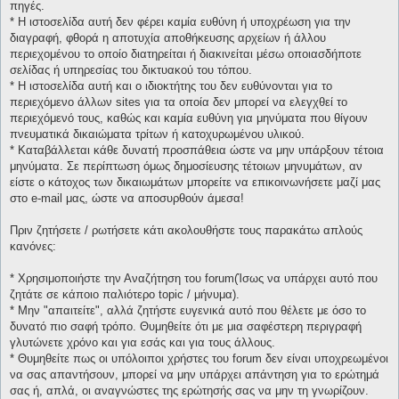
πηγές.
* H ιστοσελίδα αυτή δεν φέρει καμία ευθύνη ή υποχρέωση για την
διαγραφή, φθορά η αποτυχία αποθήκευσης αρχείων ή άλλου
περιεχομένου το οποίο διατηρείται ή διακινείται μέσω οποιασδήποτε
σελίδας ή υπηρεσίας του δικτυακού του τόπου.
* H ιστοσελίδα αυτή και ο ιδιοκτήτης του δεν ευθύνονται για το
περιεχόμενο άλλων sites για τα οποία δεν μπορεί να ελεγχθεί το
περιεχόμενό τους, καθώς και καμία ευθύνη για μηνύματα που θίγουν
πνευματικά δικαιώματα τρίτων ή κατοχυρωμένου υλικού.
* Καταβάλλεται κάθε δυνατή προσπάθεια ώστε να μην υπάρξουν τέτοια
μηνύματα. Σε περίπτωση όμως δημοσίευσης τέτοιων μηνυμάτων, αν
είστε ο κάτοχος των δικαιωμάτων μπορείτε να επικοινωνήσετε μαζί μας
στο e-mail μας, ώστε να αποσυρθούν άμεσα!
Πριν ζητήσετε / ρωτήσετε κάτι ακολουθήστε τους παρακάτω απλούς
κανόνες:
* Χρησιμοποιήστε την Αναζήτηση του forum(Ίσως να υπάρχει αυτό που
ζητάτε σε κάποιο παλιότερο topic / μήνυμα).
* Μην "απαιτείτε", αλλά ζητήστε ευγενικά αυτό που θέλετε με όσο το
δυνατό πιο σαφή τρόπο. Θυμηθείτε ότι με μια σαφέστερη περιγραφή
γλυτώνετε χρόνο και για εσάς και για τους άλλους.
* Θυμηθείτε πως οι υπόλοιποι χρήστες του forum δεν είναι υποχρεωμένοι
να σας απαντήσουν, μπορεί να μην υπάρχει απάντηση για το ερώτημά
σας ή, απλά, οι αναγνώστες της ερώτησής σας να μην τη γνωρίζουν.