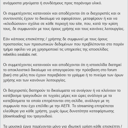
ανάρμοστα μηνύματα ή συνδέσμους προς παράνομο υλικό.
Οι συμμετέχοντες κατανοούν και αποδέχονται ότι οι διαχειριστές και οι
συντονιστές έχουν το δικαίωμα να αφαιρέσουν, μεταφέρουν ή και να
«κλειδώσουν» σχόλια σε κάθε περιοχή του site, που, κατά την κρίση
τους, δε συμφωνούν με τους όρους χρήσης και τους κανόνες λειτουργίας.
Εάν κάποιος επισκέπτης / χρήστης δε συμφωνεί με τους όρους
προστασίας των προσωπικών δεδομένων που προβλέπονται στο παρόν
τμήμα οφείλει να μη χρησιμοποιεί τις υπηρεσίες της ιστοσελίδας
rebetiko.sealabs.net.
Οι συμμετέχοντες κατανοούν και αποδέχονται ότι η ιστοσελίδα διατηρεί
το αποκλειστικό δικαίωμα να απαγορεύσει την πρόσβαση στο forum
(ban) στα μέλη που έχουν παραβιάσει το γράμμα ή το πνεύμα των όρων
χρήσης και των κανόνων λειτουργίας.
Οι διαχειριστές διατηρούν το δικαίωματα να ανοίγουν ή να κλείνουν το
κατέβασμα τραγουδιών σε τυχαίες μέρες και ώρες ανάλογα με τα
κατεβάσματα τα οποία επιτρέπονται στη σελίδα, ανάλογα με τη
συμφωνία που έχει επέλθει με την ΑΕΠΙ. Το streaming επιτρέπεται
ελεύθερα για κάθε χρήστη, χωρίς όμως δυνατότητα καταφόρτωσης
(downloading) του τραγουδιού.
Τα μουσικά έργα παρέχονται μόνο για ιδιωτική χρήση κάθε επισκέπτη /