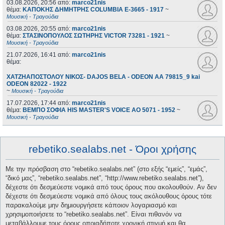
03.08.2026, 20:56
από:
marco21nis
θέμα:
ΚΑΠΟΚΗΣ ΔΗΜΗΤΡΗΣ COLUMBIA E-3665 - 1917
~
Μουσική - Τραγούδια
03.08.2026, 20:55
από:
marco21nis
θέμα:
ΣΤΑΣΙΝΟΠΟΥΛΟΣ ΣΩΤΗΡΗΣ VICTOR 73281 - 1921
~
Μουσική - Τραγούδια
21.07.2026, 16:41
από:
marco21nis
θέμα:
ΧΑΤΖΗΑΠΟΣΤΟΛΟΥ ΝΙΚΟΣ- DAJOS BELA - ODEON AA 79815_9 kai
ODEON 82022 - 1922
~
Μουσική - Τραγούδια
17.07.2026, 17:44
από:
marco21nis
θέμα:
ΒΕΜΠΟ ΣΟΦΙΑ HIS MASTER'S VOICE AO 5071 - 1952
~
Μουσική - Τραγούδια
rebetiko.sealabs.net - Όροι χρήσης
Με την πρόσβαση στο “rebetiko.sealabs.net” (στο εξής “εμείς”, “εμάς”,
“δικό μας”, “rebetiko.sealabs.net”, “http://www.rebetiko.sealabs.net”),
δέχεστε ότι δεσμεύεστε νομικά από τους όρους που ακολουθούν. Αν δεν
δέχεστε ότι δεσμεύεστε νομικά από όλους τους ακόλουθους όρους τότε
παρακαλούμε μην δημιουργήσετε κάποιον λογαριασμό και
χρησιμοποιήσετε το “rebetiko.sealabs.net”. Είναι πιθανόν να
μεταβάλλουμε τους όρους οποιαδήποτε χρονική στιγμή και θα