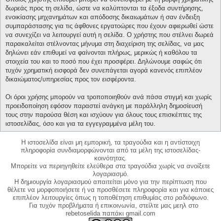
δωρεάς προς τη σελίδα, ώστε να καλύπτονται τα έξοδα συντήρησης,
ενοικίασης μηχανημάτων και απόδοσης δικαιωμάτων ή σαν ένδειξη
συμπαράστασης για τις άφθονες εργατοώρες που έχουν αφιερωθεί ώστε
να συνεχίζει να λειτουργεί αυτή η σελίδα. Ο χρήστης που στέλνει δωρεά
παρακαλείται στέλνοντας μήνυμα στη διαχείριση της σελίδας, να μας
δηλώνει εάν επιθυμεί να φαίνονται πλήρως, μερικώς ή καθόλου τα
στοιχεία του και το ποσό που έχει προσφέρει. Δηλώνουμε σαφώς ότι
τυχόν χρηματική εισφορά δεν συνεπάγεται αγορά κανενός επιπλέον
δικαιώματος/υπηρεσίας προς τον εισφέροντα.
Οι όροι χρήσης μπορούν να τροποποιηθούν ανά πάσα στιγμή και χωρίς
προειδοποίηση εφόσον παραστεί ανάγκη με παράλληλη δημοσίευσή
τους στην παρούσα θέση και ισχύουν για όλους τους επισκέπτες της
ιστοσελίδας, όσο και για τα εγγεγραμμένα μέλη του.
Η ιστοσελίδα είναι μη εμπορική, τα τραγούδια και η αντίστοιχη
πληροφορία συνδιαμορφώνονται από τα μέλη της ιστοσελίδας-
κοινότητας.
Μπορείτε να περιηγηθείτε ελεύθερα στα τραγούδια χωρίς να ανοίξετε
λογαριασμό.
Η δημιουργία λογαριασμού απαιτείται μόνο για την περίπτωση που
θέλετε να μορφοποιήσετε ή να προσθέσετε πληροφορία και για κάποιες
επιπλέον λειτουργίες όπως η τοποθέτηση επιθυμίας στο ραδιόφωνο.
Για τυχόν προβλήματα ή επικοινωνία, στείλτε μας μεηλ στο
rebetoselida παπάκι gmail.com