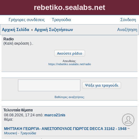
rebetiko.sealabs.net
Γρήγορες συνδέσεις
Τραγούδια
Σύνδεση
Αρχική Σελίδα
Αρχική Συζητήσεων
Αναζήτηση
Radio
(Καλή ακρόαση )..
Απευθείας:
https://rebetiko.sealabs.net/radio
Βαθύτερες αναζητήσεις;
Τελευταία θέματα
08.08.2026, 17:24
από:
marco21nis
θέμα:
ΜΗΤΤΑΚΗ ΓΕΩΡΓΙΑ- ΑΝΕΣΤΟΠΟΥΛΟΣ ΓΙΩΡΓΟΣ DECCA 31162 - 1948
~
Μουσική - Τραγούδια