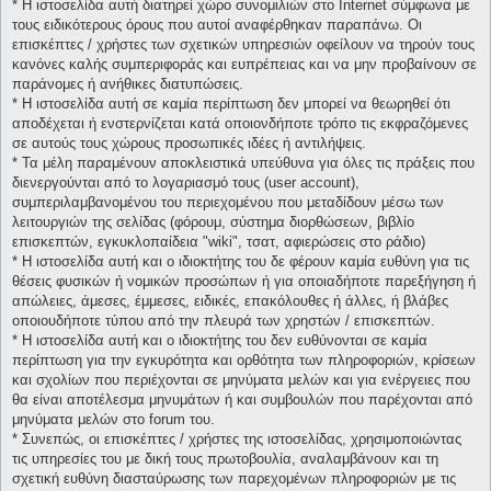
* H ιστοσελίδα αυτή διατηρεί χώρο συνομιλιών στο Internet σύμφωνα με
τους ειδικότερους όρους που αυτοί αναφέρθηκαν παραπάνω. Οι
επισκέπτες / χρήστες των σχετικών υπηρεσιών οφείλουν να τηρούν τους
κανόνες καλής συμπεριφοράς και ευπρέπειας και να μην προβαίνουν σε
παράνομες ή ανήθικες διατυπώσεις.
* H ιστοσελίδα αυτή σε καμία περίπτωση δεν μπορεί να θεωρηθεί ότι
αποδέχεται ή ενστερνίζεται κατά οποιονδήποτε τρόπο τις εκφραζόμενες
σε αυτούς τους χώρους προσωπικές ιδέες ή αντιλήψεις.
* Τα μέλη παραμένουν αποκλειστικά υπεύθυνα για όλες τις πράξεις που
διενεργούνται από το λογαριασμό τους (user account),
συμπεριλαμβανομένου του περιεχομένου που μεταδίδουν μέσω των
λειτουργιών της σελίδας (φόρουμ, σύστημα διορθώσεων, βιβλίο
επισκεπτών, εγκυκλοπαίδεια "wiki", τσατ, αφιερώσεις στο ράδιο)
* H ιστοσελίδα αυτή και ο ιδιοκτήτης του δε φέρουν καμία ευθύνη για τις
θέσεις φυσικών ή νομικών προσώπων ή για οποιαδήποτε παρεξήγηση ή
απώλειες, άμεσες, έμμεσες, ειδικές, επακόλουθες ή άλλες, ή βλάβες
οποιουδήποτε τύπου από την πλευρά των χρηστών / επισκεπτών.
* H ιστοσελίδα αυτή και ο ιδιοκτήτης του δεν ευθύνονται σε καμία
περίπτωση για την εγκυρότητα και ορθότητα των πληροφοριών, κρίσεων
και σχολίων που περιέχονται σε μηνύματα μελών και για ενέργειες που
θα είναι αποτέλεσμα μηνυμάτων ή και συμβουλών που παρέχονται από
μηνύματα μελών στο forum του.
* Συνεπώς, οι επισκέπτες / χρήστες της ιστοσελίδας, χρησιμοποιώντας
τις υπηρεσίες του με δική τους πρωτοβουλία, αναλαμβάνουν και τη
σχετική ευθύνη διασταύρωσης των παρεχομένων πληροφοριών με τις