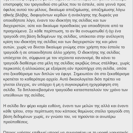
επιστροφής του τραγουδιού στο μέλος που το έστειλε, ούτε γεννά προς
όφελος αυτού του μέλους, δικαίωμα αποζημίωσης, αποζημίωσης λόγω
ηθικής βλάβης, διαφυγόντων κερδών ή ανάκλησης της δωρεάς για
οποιοδήποτε λόγο, έναντι του ιδιοκτήτη της σελίδας και των
διαχειριστών, ούτε και δικαίωμα προσδοκίας για οποιοδήποτε από τα
προηγούμενα. Σε κάθε περίπτωση, το αν θα ενσωματωθεί ή όχι ένα
τραγούδι στη βάση δεδομένων της σελίδας, υπόκειται στην ανέλεγκτη
κρίση του ιδιοκτήτη της σελίδας και των διαχειριστών της και μόνο
αυτών, χωρίς να δίνεται δικαίωμα γνώμης στον χρήστη που έστειλε το
τραγούδι ή σε οποιονδήποτε άλλο χρήστη. Ο ιδιοκτήτης της σελίδας
υπόσχεται ότι, σύμφωνα με τον ισχύοντα κανονισμό, θα κάνει το
τραγούδι διαθέσιμο στα μέλη της σελίδας ακριβώς όπως στάλθηκε, χωρίς
περικοπές ή αλλοιώσεις με εξαίρεση εάν προϋπήρχε στη σελίδα, οπότε
στο ξεκαθάρισμα των διπλών να έφυγε. Σημειωτέον ότι στο ξεκαθάρισμα
κρατιέται το καθαρότερο αρχείο. Αυτό δικαιολογείται διότι πρέπει να
γίνεται έλεγχος, αν υπάρχει ή μη η συγκεκριμένη ηχογράφηση στη
σελίδα. Τα διπλοανεβασμένα τραγούδια κατασπαταλούν τον χρόνο των
υπεύθυνων της σελίδας.
Η σελίδα δεν φέρει καμία ευθύνη, έναντι των μελών της αλλά και έναντι
κάθε τρίτου, στην περίπτωση που κάποιος θαμώνας στείλει τραγούδι στη
βάση δεδομένων χωρίς, εν γνώσει του, να τηρούνται οι ανωτέρω
προϋποθέσεις.
Όποιος χρήστης επιθυμεί μπορεί να συνεισφέρει με τη μορφή χρηματικής