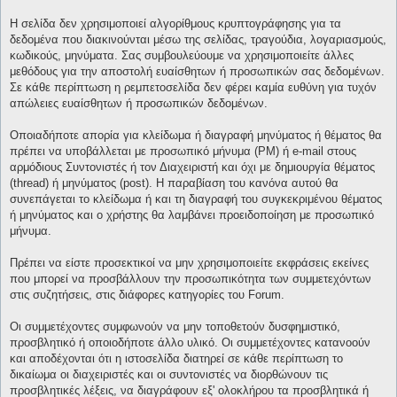
Η σελίδα δεν χρησιμοποιεί αλγορίθμους κρυπτογράφησης για τα
δεδομένα που διακινούνται μέσω της σελίδας, τραγούδια, λογαριασμούς,
κωδικούς, μηνύματα. Σας συμβουλεύουμε να χρησιμοποιείτε άλλες
μεθόδους για την αποστολή ευαίσθητων ή προσωπικών σας δεδομένων.
Σε κάθε περίπτωση η ρεμπετοσελίδα δεν φέρει καμία ευθύνη για τυχόν
απώλειες ευαίσθητων ή προσωπικών δεδομένων.
Οποιαδήποτε απορία για κλείδωμα ή διαγραφή μηνύματος ή θέματος θα
πρέπει να υποβάλλεται με προσωπικό μήνυμα (PM) ή e-mail στους
αρμόδιους Συντονιστές ή τον Διαχειριστή και όχι με δημιουργία θέματος
(thread) ή μηνύματος (post). Η παραβίαση του κανόνα αυτού θα
συνεπάγεται το κλείδωμα ή και τη διαγραφή του συγκεκριμένου θέματος
ή μηνύματος και ο χρήστης θα λαμβάνει προειδοποίηση με προσωπικό
μήνυμα.
Πρέπει να είστε προσεκτικοί να μην χρησιμοποιείτε εκφράσεις εκείνες
που μπορεί να προσβάλλουν την προσωπικότητα των συμμετεχόντων
στις συζητήσεις, στις διάφορες κατηγορίες του Forum.
Οι συμμετέχοντες συμφωνούν να μην τοποθετούν δυσφημιστικό,
προσβλητικό ή οποιοδήποτε άλλο υλικό. Οι συμμετέχοντες κατανοούν
και αποδέχονται ότι η ιστοσελίδα διατηρεί σε κάθε περίπτωση το
δικαίωμα οι διαχειριστές και οι συντονιστές να διορθώνουν τις
προσβλητικές λέξεις, να διαγράφουν εξ' ολοκλήρου τα προσβλητικά ή