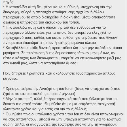
πηγές.
* H ιστοσελίδα αυτή δεν φέρει καμία ευθύνη ή υποχρέωση για την
διαγραφή, φθορά η αποτυχία αποθήκευσης αρχείων ή άλλου
περιεχομένου το οποίο διατηρείται ή διακινείται μέσω οποιασδήποτε
σελίδας ή υπηρεσίας του δικτυακού του τόπου.
* H ιστοσελίδα αυτή και ο ιδιοκτήτης του δεν ευθύνονται για το
περιεχόμενο άλλων sites για τα οποία δεν μπορεί να ελεγχθεί το
περιεχόμενό τους, καθώς και καμία ευθύνη για μηνύματα που θίγουν
πνευματικά δικαιώματα τρίτων ή κατοχυρωμένου υλικού.
* Καταβάλλεται κάθε δυνατή προσπάθεια ώστε να μην υπάρξουν τέτοια
μηνύματα. Σε περίπτωση όμως δημοσίευσης τέτοιων μηνυμάτων, αν
είστε ο κάτοχος των δικαιωμάτων μπορείτε να επικοινωνήσετε μαζί μας
στο e-mail μας, ώστε να αποσυρθούν άμεσα!
Πριν ζητήσετε / ρωτήσετε κάτι ακολουθήστε τους παρακάτω απλούς
κανόνες:
* Χρησιμοποιήστε την Αναζήτηση του forum(Ίσως να υπάρχει αυτό που
ζητάτε σε κάποιο παλιότερο topic / μήνυμα).
* Μην "απαιτείτε", αλλά ζητήστε ευγενικά αυτό που θέλετε με όσο το
δυνατό πιο σαφή τρόπο. Θυμηθείτε ότι με μια σαφέστερη περιγραφή
γλυτώνετε χρόνο και για εσάς και για τους άλλους.
* Θυμηθείτε πως οι υπόλοιποι χρήστες του forum δεν είναι υποχρεωμένοι
να σας απαντήσουν, μπορεί να μην υπάρχει απάντηση για το ερώτημά
σας ή, απλά, οι αναγνώστες της ερώτησής σας να μην τη γνωρίζουν.