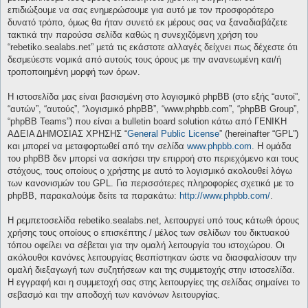
επιδιώξουμε να σας ενημερώσουμε για αυτό με τον προσφορότερο
δυνατό τρόπο, όμως θα ήταν συνετό εκ μέρους σας να ξαναδιαβάζετε
τακτικά την παρούσα σελίδα καθώς η συνεχιζόμενη χρήση του
“rebetiko.sealabs.net” μετά τις εκάστοτε αλλαγές δείχνει πως δέχεστε ότι
δεσμεύεστε νομικά από αυτούς τους όρους με την ανανεωμένη και/ή
τροποποιημένη μορφή των όρων.
Η ιστοσελίδα μας είναι βασισμένη στο λογισμικό phpBB (στο εξής “αυτοί”,
“αυτών”, “αυτούς”, “λογισμικό phpBB”, “www.phpbb.com”, “phpBB Group”,
“phpBB Teams”) που είναι a bulletin board solution κάτω από ΓΕΝΙΚΗ
ΑΔΕΙΑ ΔΗΜΟΣΙΑΣ ΧΡΗΣΗΣ “
General Public License
” (hereinafter “GPL”)
και μπορεί να μεταφορτωθεί από την σελίδα
www.phpbb.com
. Η ομάδα
του phpBB δεν μπορεί να ασκήσει την επιρροή στο περιεχόμενο και τους
στόχους, τους οποίους ο χρήστης με αυτό το λογισμικό ακολουθεί λόγω
των κανονισμών του GPL. Για περισσότερες πληροφορίες σχετικά με το
phpBB, παρακαλούμε δείτε τα παρακάτω:
http://www.phpbb.com/
.
Η ρεμπετοσελίδα rebetiko.sealabs.net, λειτουργεί υπό τους κάτωθι όρους
χρήσης τους οποίους ο επισκέπτης / μέλος των σελίδων του δικτυακού
τόπου οφείλει να σέβεται για την ομαλή λειτουργία του ιστοχώρου. Οι
ακόλουθοι κανόνες λειτουργίας θεσπίστηκαν ώστε να διασφαλίσουν την
ομαλή διεξαγωγή των συζητήσεων και της συμμετοχής στην ιστοσελίδα.
Η εγγραφή και η συμμετοχή σας στης λειτουργίες της σελίδας σημαίνει το
σεβασμό και την αποδοχή των κανόνων λειτουργίας.