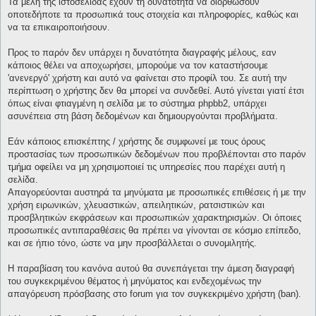
Τα μέλη της ιστοσελίδας έχουν τη δυνατότητα να διορθώσουν
οποτεδήποτε τα προσωπικά τους στοιχεία και πληροφορίες, καθώς και
να τα επικαιροποιήσουν.
Προς το παρόν δεν υπάρχει η δυνατότητα διαγραφής μέλους, εαν
κάποιος θέλει να αποχωρήσει, μπορούμε να τον καταστήσουμε
'ανενεργό' χρήστη και αυτό να φαίνεται στο προφίλ του. Σε αυτή την
περίπτωση ο χρήστης δεν θα μπορεί να συνδεθεί. Αυτό γίνεται γιατί έτσι
όπως είναι φτιαγμένη η σελίδα με το σύστημα phpbb2, υπάρχει
ασυνέπεια στη βάση δεδομένων και δημιουργούνται προβλήματα.
Εάν κάποιος επισκέπτης / χρήστης δε συμφωνεί με τους όρους
προστασίας των προσωπικών δεδομένων που προβλέπονται στο παρόν
τμήμα οφείλει να μη χρησιμοποιεί τις υπηρεσίες που παρέχει αυτή η
σελίδα.
Απαγορεύονται αυστηρά τα μηνύματα με προσωπικές επιθέσεις ή με την
χρήση ειρωνικών, χλευαστικών, απειλητικών, ρατσιστικών και
προσβλητικών εκφράσεων και προσωπικών χαρακτηρισμών. Οι όποιες
προσωπικές αντιπαραθέσεις θα πρέπει να γίνονται σε κόσμιο επίπεδο,
και σε ήπιο τόνο, ώστε να μην προσβάλλεται ο συνομιλητής.
Η παραβίαση του κανόνα αυτού θα συνεπάγεται την άμεση διαγραφή
του συγκεκριμένου θέματος ή μηνύματος και ενδεχομένως την
απαγόρευση πρόσβασης στο forum για τον συγκεκριμένο χρήστη (ban).