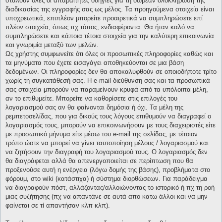
σταλούν όλες οι απαραίτητες οδηγίες για τη δωρεάν ολοκλήρωση της
διαδικασίας της εγγραφής σας ως μέλος. Τα προηγούμενα στοιχεία είναι
υποχρεωτικά, επιπλέον μπορείτε προαιρετικά να συμπληρώσετε επί
πλέον στοιχεία, όπως πχ τόπος, ενδιαφέροντα. Θα ήταν καλό να
συμπληρώσετε και κάποια τέτοια στοιχεία για την καλύτερη επικοινωνία
και γνωριμία μεταξύ των μελών.
Ως χρήστης συμφωνείτε ότι όλες οι προσωπικές πληροφορίες καθώς και
τα μηνύματα που έχετε εισαγάγει αποθηκεύονται σε μια βάση
δεδομένων. Οι πληροφορίες δεν θα αποκαλυφθούν σε οποιοδήποτε τρίτο
χωρίς τη συγκατάθεσή σας. Η e-mail διεύθυνση σας και τα προσωπικά
σας στοιχεία μπορούν να παραμείνουν κρυφά από τα υπόλοιπα μέλη,
αν το επιθυμείτε. Μπορείτε να καθορίσετε στις επιλογές του
λογαριασμού σας αν θα φαίνονται δημόσια ή όχι. Τα μέλη της
ρεμπετοσελίδας, που για δικούς τους λόγους επιθυμούν να διαγραφεί ο
λογαριασμός τους, μπορούν να επικοινωνήσουν με τους διαχειριστές είτε
με προσωπικό μήνυμα είτε μέσω του e-mail της σελίδας, με τέτοιον
τρόπο ώστε να μπορεί να γίνει ταυτοποίηση μέλους / λογαριασμού και
να ζητήσουν την διαγραφή του λογαριασμού τους. Ο λογαριασμός δεν
θα διαγράφεται αλλά θα απενεργοποιείται σε περίπτωση που θα
προξενούσε αυτή η ενέργεια (λόγω δομής της βάσης), προβλήματα στο
φόρουμ, στο wiki (κατάστιχα) ή σύστημα διορθώσεων. Για παράδειγμα
να διαγραφούν πόστ, αλλάζοντας/αλλοιώνοντας το ιστορικό ή πχ τη ροή
μιας συζήτησης (πχ να απαντάνε σε αυτά απο κατω άλλοι και να μην
φαίνεται σε τί απαντήσαν κλπ κλπ).