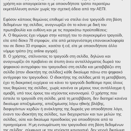
χρήστη και απαγορεύεται η με οποιονδήποτε τρόπο περαιτέρω
εκμετάλλευση αυτών χωρίς την σχετική άδεια από την ΑΕΠΙ.
Εφόσον κάποιος θαμώνας επιθυμεί να στείλει ένα τραγούδι στη βάση
δεδομένων της σελίδας, αναγνωρίζει ότι το κάνει με δική του
πρωτοβουλία και ευθύνη και με τις παρακάτω προϋποθέσεις:
Α. Ο θαμώνας έχει νόμιμα στην κατοχή του το συγκεκριμένο τραγούδι,
είτε από δίσκο 78 στροφών, είτε από μεταγενέστερη επανακυκλοφορία
του σε δίσκο 33 στροφών, κασέτα ή cd, είτε με οποιονδήποτε άλλο
νόμιμο τρόπο (πχ online αγορά).
Β. Ο χρήστης, στέλνοντας το τραγούδι στη σελίδα, δηλώνει και
αναγνωρίζει ότι προβαίνει σε άτυπη άνευ ανταλλάγματος δωρεά του
ψηφιακού αντιγράφου του τραγουδιού στη σελίδα και μεταβιβάζει στη
σελίδα (στον ιδιοκτήτη της σελίδας) κάθε δικαίωμα πάνω στο ψηφιακό
αντίγραφο του τραγουδιού. Ο ιδιοκτήτης της σελίδας μετά τη μεταβίβαση,
έχει τη διακριτική ευχέρεια να κάνει το τραγούδι διαθέσιμο προς όλους
τους θαμώνες της σελίδας, χωρίς κανένα εκ μέρους τους αντάλλαγμα ή
αμοιβή, υπό τους όρους του ισχύοντος κανονισμού. Ο χρήστης που
έστειλε το τραγούδι στη σελίδα, μετά τη μεταβίβαση, δεν διατηρεί κανένα
δικαίωμα αποζημίωσης, αποζημίωσης λόγω ηθικής βλάβης,
διαφυγόντων κερδών ή ανάκλησης της δωρεάς για οποιοδήποτε λόγο,
έναντι του ιδιοκτήτη της σελίδας, των διαχειριστών και των μελών της
σελίδας, ούτε και δικαίωμα προσδοκίας για οποιοδήποτε από τα
προηγούμενα. Η μη ενσωμάτωση του τραγουδιού στη βάση δεδομένων
της σελίδας, σύμφωνα με τον ισχύοντα κανονισμό, δεν γεννά δικαίωμα