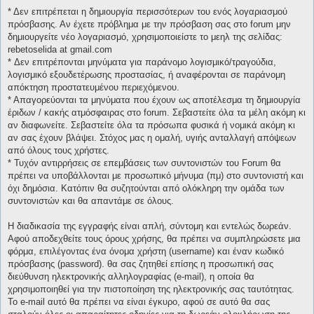
* Δεν επιτρέπεται η δημιουργία περισσότερων του ενός λογαριασμού
πρόσβασης. Αν έχετε πρόβλημα με την πρόσβαση σας στο forum μην
δημιουργείτε νέο λογαριασμό, χρησιμοποιείστε το μεηλ της σελίδας:
rebetoselida at gmail.com
* Δεν επιτρέπονται μηνύματα για παράνομο λογισμικό/τραγούδια,
λογισμικό εξουδετέρωσης προστασίας, ή αναφέρονται σε παράνομη
απόκτηση προστατευμένου περιεχόμενου.
* Απαγορεύονται τα μηνύματα που έχουν ως αποτέλεσμα τη δημιουργία
έριδων / κακής ατμόσφαιρας στο forum. Σεβαστείτε όλα τα μέλη ακόμη κι
αν διαφωνείτε. Σεβαστείτε όλα τα πρόσωπα φυσικά ή νομικά ακόμη κι
αν σας έχουν βλάψει. Στόχος μας η ομαλή, υγιής ανταλλαγή απόψεων
από όλους τους χρήστες.
* Τυχόν αντιρρήσεις σε επεμβάσεις των συντονιστών του Forum θα
πρέπει να υποβάλλονται με προσωπικό μήνυμα (πμ) στο συντονιστή και
όχι δημόσια. Κατόπιν θα συζητούνται από ολόκληρη την ομάδα των
συντονιστών και θα απαντάμε σε όλους.
Η διαδικασία της εγγραφής είναι απλή, σύντομη και εντελώς δωρεάν.
Αφού αποδεχθείτε τους όρους χρήσης, θα πρέπει να συμπληρώσετε μια
φόρμα, επιλέγοντας ένα όνομα χρήστη (username) και έναν κωδικό
πρόσβασης (password). θα σας ζητηθεί επίσης η προσωπική σας
διεύθυνση ηλεκτρονικής αλληλογραφίας (e-mail), η οποία θα
χρησιμοποιηθεί για την πιστοποίηση της ηλεκτρονικής σας ταυτότητας.
Το e-mail αυτό θα πρέπει να είναι έγκυρο, αφού σε αυτό θα σας