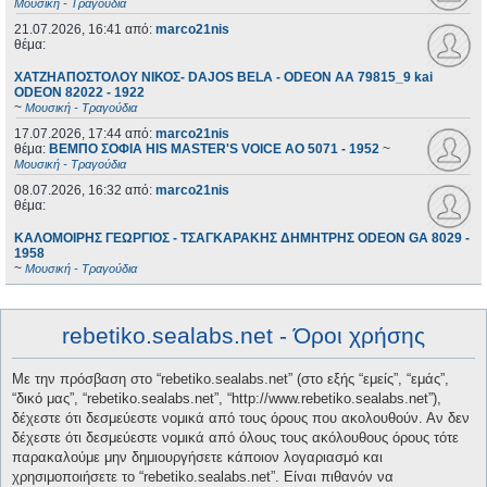
Μουσική - Τραγούδια
21.07.2026, 16:41
από:
marco21nis
θέμα:
ΧΑΤΖΗΑΠΟΣΤΟΛΟΥ ΝΙΚΟΣ- DAJOS BELA - ODEON AA 79815_9 kai
ODEON 82022 - 1922
~
Μουσική - Τραγούδια
17.07.2026, 17:44
από:
marco21nis
θέμα:
ΒΕΜΠΟ ΣΟΦΙΑ HIS MASTER'S VOICE AO 5071 - 1952
~
Μουσική - Τραγούδια
08.07.2026, 16:32
από:
marco21nis
θέμα:
ΚΑΛΟΜΟΙΡΗΣ ΓΕΩΡΓΙΟΣ - ΤΣΑΓΚΑΡΑΚΗΣ ΔΗΜΗΤΡΗΣ ODEON GA 8029 -
1958
~
Μουσική - Τραγούδια
rebetiko.sealabs.net - Όροι χρήσης
Με την πρόσβαση στο “rebetiko.sealabs.net” (στο εξής “εμείς”, “εμάς”,
“δικό μας”, “rebetiko.sealabs.net”, “http://www.rebetiko.sealabs.net”),
δέχεστε ότι δεσμεύεστε νομικά από τους όρους που ακολουθούν. Αν δεν
δέχεστε ότι δεσμεύεστε νομικά από όλους τους ακόλουθους όρους τότε
παρακαλούμε μην δημιουργήσετε κάποιον λογαριασμό και
χρησιμοποιήσετε το “rebetiko.sealabs.net”. Είναι πιθανόν να