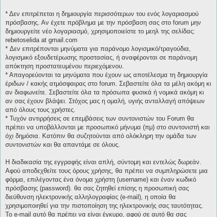
* Δεν επιτρέπεται η δημιουργία περισσότερων του ενός λογαριασμού
πρόσβασης. Αν έχετε πρόβλημα με την πρόσβαση σας στο forum μην
δημιουργείτε νέο λογαριασμό, χρησιμοποιείστε το μεηλ της σελίδας:
rebetoselida at gmail.com
* Δεν επιτρέπονται μηνύματα για παράνομο λογισμικό/τραγούδια,
λογισμικό εξουδετέρωσης προστασίας, ή αναφέρονται σε παράνομη
απόκτηση προστατευμένου περιεχόμενου.
* Απαγορεύονται τα μηνύματα που έχουν ως αποτέλεσμα τη δημιουργία
έριδων / κακής ατμόσφαιρας στο forum. Σεβαστείτε όλα τα μέλη ακόμη κι
αν διαφωνείτε. Σεβαστείτε όλα τα πρόσωπα φυσικά ή νομικά ακόμη κι
αν σας έχουν βλάψει. Στόχος μας η ομαλή, υγιής ανταλλαγή απόψεων
από όλους τους χρήστες.
* Τυχόν αντιρρήσεις σε επεμβάσεις των συντονιστών του Forum θα
πρέπει να υποβάλλονται με προσωπικό μήνυμα (πμ) στο συντονιστή και
όχι δημόσια. Κατόπιν θα συζητούνται από ολόκληρη την ομάδα των
συντονιστών και θα απαντάμε σε όλους.
Η διαδικασία της εγγραφής είναι απλή, σύντομη και εντελώς δωρεάν.
Αφού αποδεχθείτε τους όρους χρήσης, θα πρέπει να συμπληρώσετε μια
φόρμα, επιλέγοντας ένα όνομα χρήστη (username) και έναν κωδικό
πρόσβασης (password). θα σας ζητηθεί επίσης η προσωπική σας
διεύθυνση ηλεκτρονικής αλληλογραφίας (e-mail), η οποία θα
χρησιμοποιηθεί για την πιστοποίηση της ηλεκτρονικής σας ταυτότητας.
Το e-mail αυτό θα πρέπει να είναι έγκυρο, αφού σε αυτό θα σας