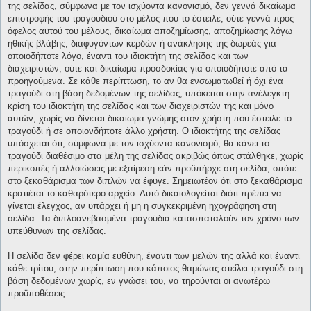
της σελίδας, σύμφωνα με τον ισχύοντα κανονισμό, δεν γεννά δικαίωμα
επιστροφής του τραγουδιού στο μέλος που το έστειλε, ούτε γεννά προς
όφελος αυτού του μέλους, δικαίωμα αποζημίωσης, αποζημίωσης λόγω
ηθικής βλάβης, διαφυγόντων κερδών ή ανάκλησης της δωρεάς για
οποιοδήποτε λόγο, έναντι του ιδιοκτήτη της σελίδας και των
διαχειριστών, ούτε και δικαίωμα προσδοκίας για οποιοδήποτε από τα
προηγούμενα. Σε κάθε περίπτωση, το αν θα ενσωματωθεί ή όχι ένα
τραγούδι στη βάση δεδομένων της σελίδας, υπόκειται στην ανέλεγκτη
κρίση του ιδιοκτήτη της σελίδας και των διαχειριστών της και μόνο
αυτών, χωρίς να δίνεται δικαίωμα γνώμης στον χρήστη που έστειλε το
τραγούδι ή σε οποιονδήποτε άλλο χρήστη. Ο ιδιοκτήτης της σελίδας
υπόσχεται ότι, σύμφωνα με τον ισχύοντα κανονισμό, θα κάνει το
τραγούδι διαθέσιμο στα μέλη της σελίδας ακριβώς όπως στάλθηκε, χωρίς
περικοπές ή αλλοιώσεις με εξαίρεση εάν προϋπήρχε στη σελίδα, οπότε
στο ξεκαθάρισμα των διπλών να έφυγε. Σημειωτέον ότι στο ξεκαθάρισμα
κρατιέται το καθαρότερο αρχείο. Αυτό δικαιολογείται διότι πρέπει να
γίνεται έλεγχος, αν υπάρχει ή μη η συγκεκριμένη ηχογράφηση στη
σελίδα. Τα διπλοανεβασμένα τραγούδια κατασπαταλούν τον χρόνο των
υπεύθυνων της σελίδας.
Η σελίδα δεν φέρει καμία ευθύνη, έναντι των μελών της αλλά και έναντι
κάθε τρίτου, στην περίπτωση που κάποιος θαμώνας στείλει τραγούδι στη
βάση δεδομένων χωρίς, εν γνώσει του, να τηρούνται οι ανωτέρω
προϋποθέσεις.