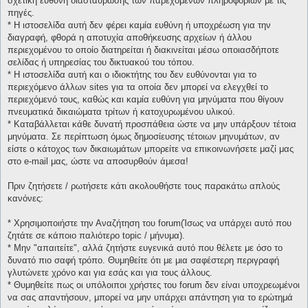
σχετική ευθύνη διασταύρωσης των παρεχομένων πληροφοριών με τις
πηγές.
* H ιστοσελίδα αυτή δεν φέρει καμία ευθύνη ή υποχρέωση για την
διαγραφή, φθορά η αποτυχία αποθήκευσης αρχείων ή άλλου
περιεχομένου το οποίο διατηρείται ή διακινείται μέσω οποιασδήποτε
σελίδας ή υπηρεσίας του δικτυακού του τόπου.
* H ιστοσελίδα αυτή και ο ιδιοκτήτης του δεν ευθύνονται για το
περιεχόμενο άλλων sites για τα οποία δεν μπορεί να ελεγχθεί το
περιεχόμενό τους, καθώς και καμία ευθύνη για μηνύματα που θίγουν
πνευματικά δικαιώματα τρίτων ή κατοχυρωμένου υλικού.
* Καταβάλλεται κάθε δυνατή προσπάθεια ώστε να μην υπάρξουν τέτοια
μηνύματα. Σε περίπτωση όμως δημοσίευσης τέτοιων μηνυμάτων, αν
είστε ο κάτοχος των δικαιωμάτων μπορείτε να επικοινωνήσετε μαζί μας
στο e-mail μας, ώστε να αποσυρθούν άμεσα!
Πριν ζητήσετε / ρωτήσετε κάτι ακολουθήστε τους παρακάτω απλούς
κανόνες:
* Χρησιμοποιήστε την Αναζήτηση του forum(Ίσως να υπάρχει αυτό που
ζητάτε σε κάποιο παλιότερο topic / μήνυμα).
* Μην "απαιτείτε", αλλά ζητήστε ευγενικά αυτό που θέλετε με όσο το
δυνατό πιο σαφή τρόπο. Θυμηθείτε ότι με μια σαφέστερη περιγραφή
γλυτώνετε χρόνο και για εσάς και για τους άλλους.
* Θυμηθείτε πως οι υπόλοιποι χρήστες του forum δεν είναι υποχρεωμένοι
να σας απαντήσουν, μπορεί να μην υπάρχει απάντηση για το ερώτημά