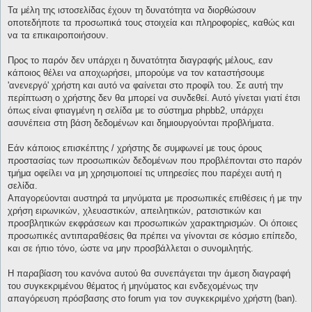
Τα μέλη της ιστοσελίδας έχουν τη δυνατότητα να διορθώσουν
οποτεδήποτε τα προσωπικά τους στοιχεία και πληροφορίες, καθώς και
να τα επικαιροποιήσουν.
Προς το παρόν δεν υπάρχει η δυνατότητα διαγραφής μέλους, εαν
κάποιος θέλει να αποχωρήσει, μπορούμε να τον καταστήσουμε
'ανενεργό' χρήστη και αυτό να φαίνεται στο προφίλ του. Σε αυτή την
περίπτωση ο χρήστης δεν θα μπορεί να συνδεθεί. Αυτό γίνεται γιατί έτσι
όπως είναι φτιαγμένη η σελίδα με το σύστημα phpbb2, υπάρχει
ασυνέπεια στη βάση δεδομένων και δημιουργούνται προβλήματα.
Εάν κάποιος επισκέπτης / χρήστης δε συμφωνεί με τους όρους
προστασίας των προσωπικών δεδομένων που προβλέπονται στο παρόν
τμήμα οφείλει να μη χρησιμοποιεί τις υπηρεσίες που παρέχει αυτή η
σελίδα.
Απαγορεύονται αυστηρά τα μηνύματα με προσωπικές επιθέσεις ή με την
χρήση ειρωνικών, χλευαστικών, απειλητικών, ρατσιστικών και
προσβλητικών εκφράσεων και προσωπικών χαρακτηρισμών. Οι όποιες
προσωπικές αντιπαραθέσεις θα πρέπει να γίνονται σε κόσμιο επίπεδο,
και σε ήπιο τόνο, ώστε να μην προσβάλλεται ο συνομιλητής.
Η παραβίαση του κανόνα αυτού θα συνεπάγεται την άμεση διαγραφή
του συγκεκριμένου θέματος ή μηνύματος και ενδεχομένως την
απαγόρευση πρόσβασης στο forum για τον συγκεκριμένο χρήστη (ban).