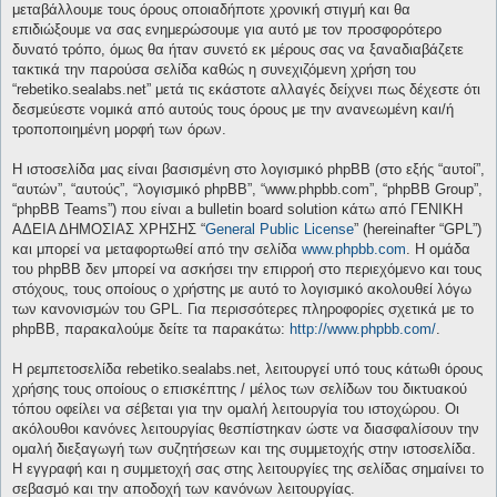
μεταβάλλουμε τους όρους οποιαδήποτε χρονική στιγμή και θα
επιδιώξουμε να σας ενημερώσουμε για αυτό με τον προσφορότερο
δυνατό τρόπο, όμως θα ήταν συνετό εκ μέρους σας να ξαναδιαβάζετε
τακτικά την παρούσα σελίδα καθώς η συνεχιζόμενη χρήση του
“rebetiko.sealabs.net” μετά τις εκάστοτε αλλαγές δείχνει πως δέχεστε ότι
δεσμεύεστε νομικά από αυτούς τους όρους με την ανανεωμένη και/ή
τροποποιημένη μορφή των όρων.
Η ιστοσελίδα μας είναι βασισμένη στο λογισμικό phpBB (στο εξής “αυτοί”,
“αυτών”, “αυτούς”, “λογισμικό phpBB”, “www.phpbb.com”, “phpBB Group”,
“phpBB Teams”) που είναι a bulletin board solution κάτω από ΓΕΝΙΚΗ
ΑΔΕΙΑ ΔΗΜΟΣΙΑΣ ΧΡΗΣΗΣ “
General Public License
” (hereinafter “GPL”)
και μπορεί να μεταφορτωθεί από την σελίδα
www.phpbb.com
. Η ομάδα
του phpBB δεν μπορεί να ασκήσει την επιρροή στο περιεχόμενο και τους
στόχους, τους οποίους ο χρήστης με αυτό το λογισμικό ακολουθεί λόγω
των κανονισμών του GPL. Για περισσότερες πληροφορίες σχετικά με το
phpBB, παρακαλούμε δείτε τα παρακάτω:
http://www.phpbb.com/
.
Η ρεμπετοσελίδα rebetiko.sealabs.net, λειτουργεί υπό τους κάτωθι όρους
χρήσης τους οποίους ο επισκέπτης / μέλος των σελίδων του δικτυακού
τόπου οφείλει να σέβεται για την ομαλή λειτουργία του ιστοχώρου. Οι
ακόλουθοι κανόνες λειτουργίας θεσπίστηκαν ώστε να διασφαλίσουν την
ομαλή διεξαγωγή των συζητήσεων και της συμμετοχής στην ιστοσελίδα.
Η εγγραφή και η συμμετοχή σας στης λειτουργίες της σελίδας σημαίνει το
σεβασμό και την αποδοχή των κανόνων λειτουργίας.