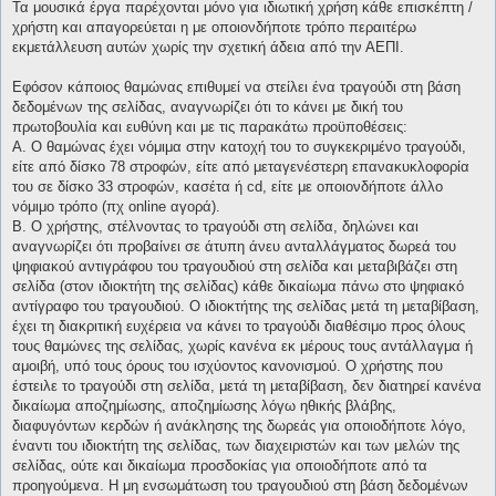
Τα μουσικά έργα παρέχονται μόνο για ιδιωτική χρήση κάθε επισκέπτη /
χρήστη και απαγορεύεται η με οποιονδήποτε τρόπο περαιτέρω
εκμετάλλευση αυτών χωρίς την σχετική άδεια από την ΑΕΠΙ.
Εφόσον κάποιος θαμώνας επιθυμεί να στείλει ένα τραγούδι στη βάση
δεδομένων της σελίδας, αναγνωρίζει ότι το κάνει με δική του
πρωτοβουλία και ευθύνη και με τις παρακάτω προϋποθέσεις:
Α. Ο θαμώνας έχει νόμιμα στην κατοχή του το συγκεκριμένο τραγούδι,
είτε από δίσκο 78 στροφών, είτε από μεταγενέστερη επανακυκλοφορία
του σε δίσκο 33 στροφών, κασέτα ή cd, είτε με οποιονδήποτε άλλο
νόμιμο τρόπο (πχ online αγορά).
Β. Ο χρήστης, στέλνοντας το τραγούδι στη σελίδα, δηλώνει και
αναγνωρίζει ότι προβαίνει σε άτυπη άνευ ανταλλάγματος δωρεά του
ψηφιακού αντιγράφου του τραγουδιού στη σελίδα και μεταβιβάζει στη
σελίδα (στον ιδιοκτήτη της σελίδας) κάθε δικαίωμα πάνω στο ψηφιακό
αντίγραφο του τραγουδιού. Ο ιδιοκτήτης της σελίδας μετά τη μεταβίβαση,
έχει τη διακριτική ευχέρεια να κάνει το τραγούδι διαθέσιμο προς όλους
τους θαμώνες της σελίδας, χωρίς κανένα εκ μέρους τους αντάλλαγμα ή
αμοιβή, υπό τους όρους του ισχύοντος κανονισμού. Ο χρήστης που
έστειλε το τραγούδι στη σελίδα, μετά τη μεταβίβαση, δεν διατηρεί κανένα
δικαίωμα αποζημίωσης, αποζημίωσης λόγω ηθικής βλάβης,
διαφυγόντων κερδών ή ανάκλησης της δωρεάς για οποιοδήποτε λόγο,
έναντι του ιδιοκτήτη της σελίδας, των διαχειριστών και των μελών της
σελίδας, ούτε και δικαίωμα προσδοκίας για οποιοδήποτε από τα
προηγούμενα. Η μη ενσωμάτωση του τραγουδιού στη βάση δεδομένων