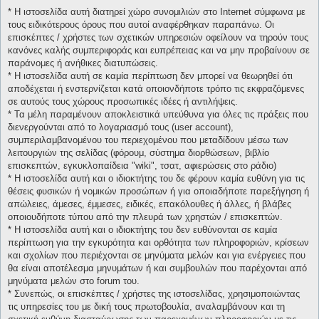
* H ιστοσελίδα αυτή διατηρεί χώρο συνομιλιών στο Internet σύμφωνα με
τους ειδικότερους όρους που αυτοί αναφέρθηκαν παραπάνω. Οι
επισκέπτες / χρήστες των σχετικών υπηρεσιών οφείλουν να τηρούν τους
κανόνες καλής συμπεριφοράς και ευπρέπειας και να μην προβαίνουν σε
παράνομες ή ανήθικες διατυπώσεις.
* H ιστοσελίδα αυτή σε καμία περίπτωση δεν μπορεί να θεωρηθεί ότι
αποδέχεται ή ενστερνίζεται κατά οποιονδήποτε τρόπο τις εκφραζόμενες
σε αυτούς τους χώρους προσωπικές ιδέες ή αντιλήψεις.
* Τα μέλη παραμένουν αποκλειστικά υπεύθυνα για όλες τις πράξεις που
διενεργούνται από το λογαριασμό τους (user account),
συμπεριλαμβανομένου του περιεχομένου που μεταδίδουν μέσω των
λειτουργιών της σελίδας (φόρουμ, σύστημα διορθώσεων, βιβλίο
επισκεπτών, εγκυκλοπαίδεια "wiki", τσατ, αφιερώσεις στο ράδιο)
* H ιστοσελίδα αυτή και ο ιδιοκτήτης του δε φέρουν καμία ευθύνη για τις
θέσεις φυσικών ή νομικών προσώπων ή για οποιαδήποτε παρεξήγηση ή
απώλειες, άμεσες, έμμεσες, ειδικές, επακόλουθες ή άλλες, ή βλάβες
οποιουδήποτε τύπου από την πλευρά των χρηστών / επισκεπτών.
* H ιστοσελίδα αυτή και ο ιδιοκτήτης του δεν ευθύνονται σε καμία
περίπτωση για την εγκυρότητα και ορθότητα των πληροφοριών, κρίσεων
και σχολίων που περιέχονται σε μηνύματα μελών και για ενέργειες που
θα είναι αποτέλεσμα μηνυμάτων ή και συμβουλών που παρέχονται από
μηνύματα μελών στο forum του.
* Συνεπώς, οι επισκέπτες / χρήστες της ιστοσελίδας, χρησιμοποιώντας
τις υπηρεσίες του με δική τους πρωτοβουλία, αναλαμβάνουν και τη