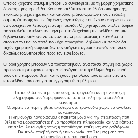
Όποιος χρήστης επιθυμεί μπορεί να συνεισφέρει με τη μορφή χρηματικής
δωρεάς προς τη σελίδα, ώστε να καλύπτονται τα έξοδα συντήρησης,
ενοικίασης μηχανημάτων και απόδοσης δικαιωμάτων ή σαν ένδειξη
συμπαράστασης για τις άφθονες εργατοώρες που έχουν αφιερωθεί ώστε
να συνεχίζει να λειτουργεί αυτή η σελίδα. Ο χρήστης που στέλνει δωρεά
παρακαλείται στέλνοντας μήνυμα στη διαχείριση της σελίδας, να μας
δηλώνει εάν επιθυμεί να φαίνονται πλήρως, μερικώς ή καθόλου τα
στοιχεία του και το ποσό που έχει προσφέρει. Δηλώνουμε σαφώς ότι
τυχόν χρηματική εισφορά δεν συνεπάγεται αγορά κανενός επιπλέον
δικαιώματος/υπηρεσίας προς τον εισφέροντα.
Οι όροι χρήσης μπορούν να τροποποιηθούν ανά πάσα στιγμή και χωρίς
προειδοποίηση εφόσον παραστεί ανάγκη με παράλληλη δημοσίευσή
τους στην παρούσα θέση και ισχύουν για όλους τους επισκέπτες της
ιστοσελίδας, όσο και για τα εγγεγραμμένα μέλη του.
Η ιστοσελίδα είναι μη εμπορική, τα τραγούδια και η αντίστοιχη
πληροφορία συνδιαμορφώνονται από τα μέλη της ιστοσελίδας-
κοινότητας.
Μπορείτε να περιηγηθείτε ελεύθερα στα τραγούδια χωρίς να ανοίξετε
λογαριασμό.
Η δημιουργία λογαριασμού απαιτείται μόνο για την περίπτωση που
θέλετε να μορφοποιήσετε ή να προσθέσετε πληροφορία και για κάποιες
επιπλέον λειτουργίες όπως η τοποθέτηση επιθυμίας στο ραδιόφωνο.
Για τυχόν προβλήματα ή επικοινωνία, στείλτε μας μεηλ στο
rebetoselida παπάκι gmail.com