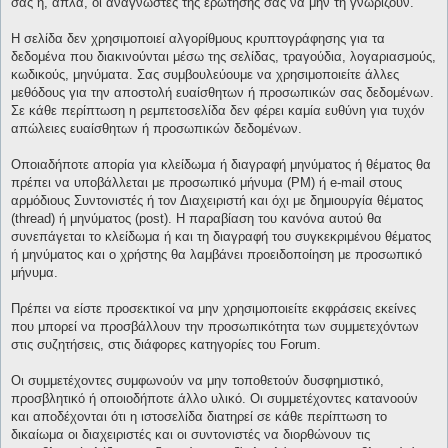
σας ή, απλά, οι αναγνώστες της ερώτησής σας να μην τη γνωρίζουν.
Η σελίδα δεν χρησιμοποιεί αλγορίθμους κρυπτογράφησης για τα
δεδομένα που διακινούνται μέσω της σελίδας, τραγούδια, λογαριασμούς,
κωδικούς, μηνύματα. Σας συμβουλεύουμε να χρησιμοποιείτε άλλες
μεθόδους για την αποστολή ευαίσθητων ή προσωπικών σας δεδομένων.
Σε κάθε περίπτωση η ρεμπετοσελίδα δεν φέρει καμία ευθύνη για τυχόν
απώλειες ευαίσθητων ή προσωπικών δεδομένων.
Οποιαδήποτε απορία για κλείδωμα ή διαγραφή μηνύματος ή θέματος θα
πρέπει να υποβάλλεται με προσωπικό μήνυμα (PM) ή e-mail στους
αρμόδιους Συντονιστές ή τον Διαχειριστή και όχι με δημιουργία θέματος
(thread) ή μηνύματος (post). Η παραβίαση του κανόνα αυτού θα
συνεπάγεται το κλείδωμα ή και τη διαγραφή του συγκεκριμένου θέματος
ή μηνύματος και ο χρήστης θα λαμβάνει προειδοποίηση με προσωπικό
μήνυμα.
Πρέπει να είστε προσεκτικοί να μην χρησιμοποιείτε εκφράσεις εκείνες
που μπορεί να προσβάλλουν την προσωπικότητα των συμμετεχόντων
στις συζητήσεις, στις διάφορες κατηγορίες του Forum.
Οι συμμετέχοντες συμφωνούν να μην τοποθετούν δυσφημιστικό,
προσβλητικό ή οποιοδήποτε άλλο υλικό. Οι συμμετέχοντες κατανοούν
και αποδέχονται ότι η ιστοσελίδα διατηρεί σε κάθε περίπτωση το
δικαίωμα οι διαχειριστές και οι συντονιστές να διορθώνουν τις