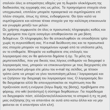
σταλούν όλες οι απαραίτητες οδηγίες για τη δωρεάν ολοκλήρωση της
διαδικασίας της εγγραφής σας ως μέλος. Τα προηγούμενα στοιχεία είναι
υποχρεωτικά, επιπλέον μπορείτε προαιρετικά να συμπληρώσετε επί
πλέον στοιχεία, όπως πχ τόπος, ενδιαφέροντα. Θα ήταν καλό να
συμπληρώσετε και κάποια τέτοια στοιχεία για την καλύτερη επικοινωνία
και γνωριμία μεταξύ των μελών.
Ως χρήστης συμφωνείτε ότι όλες οι προσωπικές πληροφορίες καθώς και
τα μηνύματα που έχετε εισαγάγει αποθηκεύονται σε μια βάση
δεδομένων. Οι πληροφορίες δεν θα αποκαλυφθούν σε οποιοδήποτε τρίτο
χωρίς τη συγκατάθεσή σας. Η e-mail διεύθυνση σας και τα προσωπικά
σας στοιχεία μπορούν να παραμείνουν κρυφά από τα υπόλοιπα μέλη,
αν το επιθυμείτε. Μπορείτε να καθορίσετε στις επιλογές του
λογαριασμού σας αν θα φαίνονται δημόσια ή όχι. Τα μέλη της
ρεμπετοσελίδας, που για δικούς τους λόγους επιθυμούν να διαγραφεί ο
λογαριασμός τους, μπορούν να επικοινωνήσουν με τους διαχειριστές είτε
με προσωπικό μήνυμα είτε μέσω του e-mail της σελίδας, με τέτοιον
τρόπο ώστε να μπορεί να γίνει ταυτοποίηση μέλους / λογαριασμού και
να ζητήσουν την διαγραφή του λογαριασμού τους. Ο λογαριασμός δεν
θα διαγράφεται αλλά θα απενεργοποιείται σε περίπτωση που θα
προξενούσε αυτή η ενέργεια (λόγω δομής της βάσης), προβλήματα στο
φόρουμ, στο wiki (κατάστιχα) ή σύστημα διορθώσεων. Για παράδειγμα
να διαγραφούν πόστ, αλλάζοντας/αλλοιώνοντας το ιστορικό ή πχ τη ροή
μιας συζήτησης (πχ να απαντάνε σε αυτά απο κατω άλλοι και να μην
φαίνεται σε τί απαντήσαν κλπ κλπ).