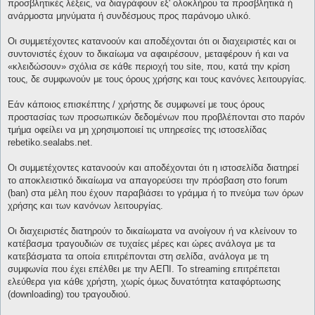
προσβλητικές λέξεις, να διαγράφουν εξ' ολοκλήρου τα προσβλητικά ή
ανάρμοστα μηνύματα ή συνδέσμους προς παράνομο υλικό.
Οι συμμετέχοντες κατανοούν και αποδέχονται ότι οι διαχειριστές και οι
συντονιστές έχουν το δικαίωμα να αφαιρέσουν, μεταφέρουν ή και να
«κλειδώσουν» σχόλια σε κάθε περιοχή του site, που, κατά την κρίση
τους, δε συμφωνούν με τους όρους χρήσης και τους κανόνες λειτουργίας.
Εάν κάποιος επισκέπτης / χρήστης δε συμφωνεί με τους όρους
προστασίας των προσωπικών δεδομένων που προβλέπονται στο παρόν
τμήμα οφείλει να μη χρησιμοποιεί τις υπηρεσίες της ιστοσελίδας
rebetiko.sealabs.net.
Οι συμμετέχοντες κατανοούν και αποδέχονται ότι η ιστοσελίδα διατηρεί
το αποκλειστικό δικαίωμα να απαγορεύσει την πρόσβαση στο forum
(ban) στα μέλη που έχουν παραβιάσει το γράμμα ή το πνεύμα των όρων
χρήσης και των κανόνων λειτουργίας.
Οι διαχειριστές διατηρούν το δικαίωματα να ανοίγουν ή να κλείνουν το
κατέβασμα τραγουδιών σε τυχαίες μέρες και ώρες ανάλογα με τα
κατεβάσματα τα οποία επιτρέπονται στη σελίδα, ανάλογα με τη
συμφωνία που έχει επέλθει με την ΑΕΠΙ. Το streaming επιτρέπεται
ελεύθερα για κάθε χρήστη, χωρίς όμως δυνατότητα καταφόρτωσης
(downloading) του τραγουδιού.