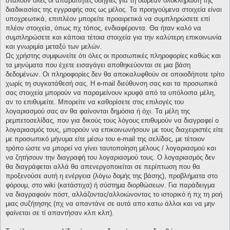
σταλούν όλες οι απαραίτητες οδηγίες για τη δωρεάν ολοκλήρωση της
διαδικασίας της εγγραφής σας ως μέλος. Τα προηγούμενα στοιχεία είναι
υποχρεωτικά, επιπλέον μπορείτε προαιρετικά να συμπληρώσετε επί
πλέον στοιχεία, όπως πχ τόπος, ενδιαφέροντα. Θα ήταν καλό να
συμπληρώσετε και κάποια τέτοια στοιχεία για την καλύτερη επικοινωνία
και γνωριμία μεταξύ των μελών.
Ως χρήστης συμφωνείτε ότι όλες οι προσωπικές πληροφορίες καθώς και
τα μηνύματα που έχετε εισαγάγει αποθηκεύονται σε μια βάση
δεδομένων. Οι πληροφορίες δεν θα αποκαλυφθούν σε οποιοδήποτε τρίτο
χωρίς τη συγκατάθεσή σας. Η e-mail διεύθυνση σας και τα προσωπικά
σας στοιχεία μπορούν να παραμείνουν κρυφά από τα υπόλοιπα μέλη,
αν το επιθυμείτε. Μπορείτε να καθορίσετε στις επιλογές του
λογαριασμού σας αν θα φαίνονται δημόσια ή όχι. Τα μέλη της
ρεμπετοσελίδας, που για δικούς τους λόγους επιθυμούν να διαγραφεί ο
λογαριασμός τους, μπορούν να επικοινωνήσουν με τους διαχειριστές είτε
με προσωπικό μήνυμα είτε μέσω του e-mail της σελίδας, με τέτοιον
τρόπο ώστε να μπορεί να γίνει ταυτοποίηση μέλους / λογαριασμού και
να ζητήσουν την διαγραφή του λογαριασμού τους. Ο λογαριασμός δεν
θα διαγράφεται αλλά θα απενεργοποιείται σε περίπτωση που θα
προξενούσε αυτή η ενέργεια (λόγω δομής της βάσης), προβλήματα στο
φόρουμ, στο wiki (κατάστιχα) ή σύστημα διορθώσεων. Για παράδειγμα
να διαγραφούν πόστ, αλλάζοντας/αλλοιώνοντας το ιστορικό ή πχ τη ροή
μιας συζήτησης (πχ να απαντάνε σε αυτά απο κατω άλλοι και να μην
φαίνεται σε τί απαντήσαν κλπ κλπ).