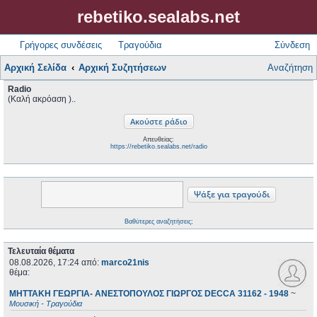
rebetiko.sealabs.net
Γρήγορες συνδέσεις
Τραγούδια
Σύνδεση
Αρχική Σελίδα
Αρχική Συζητήσεων
Αναζήτηση
Radio
(Καλή ακρόαση )..
Απευθείας:
https://rebetiko.sealabs.net/radio
Βαθύτερες αναζητήσεις;
Τελευταία θέματα
08.08.2026, 17:24
από:
marco21nis
θέμα:
ΜΗΤΤΑΚΗ ΓΕΩΡΓΙΑ- ΑΝΕΣΤΟΠΟΥΛΟΣ ΓΙΩΡΓΟΣ DECCA 31162 - 1948
~
Μουσική - Τραγούδια