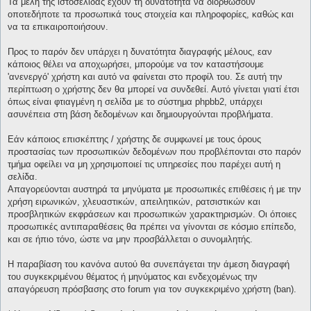
Τα μέλη της ιστοσελίδας έχουν τη δυνατότητα να διορθώσουν
οποτεδήποτε τα προσωπικά τους στοιχεία και πληροφορίες, καθώς και
να τα επικαιροποιήσουν.
Προς το παρόν δεν υπάρχει η δυνατότητα διαγραφής μέλους, εαν
κάποιος θέλει να αποχωρήσει, μπορούμε να τον καταστήσουμε
'ανενεργό' χρήστη και αυτό να φαίνεται στο προφίλ του. Σε αυτή την
περίπτωση ο χρήστης δεν θα μπορεί να συνδεθεί. Αυτό γίνεται γιατί έτσι
όπως είναι φτιαγμένη η σελίδα με το σύστημα phpbb2, υπάρχει
ασυνέπεια στη βάση δεδομένων και δημιουργούνται προβλήματα.
Εάν κάποιος επισκέπτης / χρήστης δε συμφωνεί με τους όρους
προστασίας των προσωπικών δεδομένων που προβλέπονται στο παρόν
τμήμα οφείλει να μη χρησιμοποιεί τις υπηρεσίες που παρέχει αυτή η
σελίδα.
Απαγορεύονται αυστηρά τα μηνύματα με προσωπικές επιθέσεις ή με την
χρήση ειρωνικών, χλευαστικών, απειλητικών, ρατσιστικών και
προσβλητικών εκφράσεων και προσωπικών χαρακτηρισμών. Οι όποιες
προσωπικές αντιπαραθέσεις θα πρέπει να γίνονται σε κόσμιο επίπεδο,
και σε ήπιο τόνο, ώστε να μην προσβάλλεται ο συνομιλητής.
Η παραβίαση του κανόνα αυτού θα συνεπάγεται την άμεση διαγραφή
του συγκεκριμένου θέματος ή μηνύματος και ενδεχομένως την
απαγόρευση πρόσβασης στο forum για τον συγκεκριμένο χρήστη (ban).