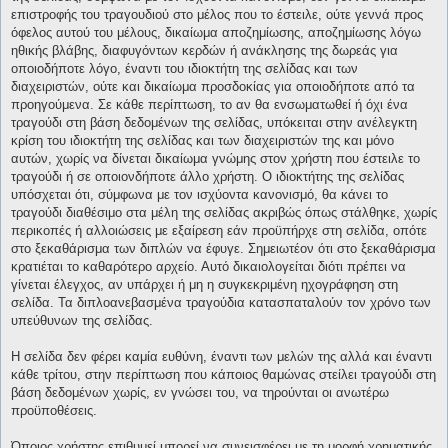
επιστροφής του τραγουδιού στο μέλος που το έστειλε, ούτε γεννά προς
όφελος αυτού του μέλους, δικαίωμα αποζημίωσης, αποζημίωσης λόγω
ηθικής βλάβης, διαφυγόντων κερδών ή ανάκλησης της δωρεάς για
οποιοδήποτε λόγο, έναντι του ιδιοκτήτη της σελίδας και των
διαχειριστών, ούτε και δικαίωμα προσδοκίας για οποιοδήποτε από τα
προηγούμενα. Σε κάθε περίπτωση, το αν θα ενσωματωθεί ή όχι ένα
τραγούδι στη βάση δεδομένων της σελίδας, υπόκειται στην ανέλεγκτη
κρίση του ιδιοκτήτη της σελίδας και των διαχειριστών της και μόνο
αυτών, χωρίς να δίνεται δικαίωμα γνώμης στον χρήστη που έστειλε το
τραγούδι ή σε οποιονδήποτε άλλο χρήστη. Ο ιδιοκτήτης της σελίδας
υπόσχεται ότι, σύμφωνα με τον ισχύοντα κανονισμό, θα κάνει το
τραγούδι διαθέσιμο στα μέλη της σελίδας ακριβώς όπως στάλθηκε, χωρίς
περικοπές ή αλλοιώσεις με εξαίρεση εάν προϋπήρχε στη σελίδα, οπότε
στο ξεκαθάρισμα των διπλών να έφυγε. Σημειωτέον ότι στο ξεκαθάρισμα
κρατιέται το καθαρότερο αρχείο. Αυτό δικαιολογείται διότι πρέπει να
γίνεται έλεγχος, αν υπάρχει ή μη η συγκεκριμένη ηχογράφηση στη
σελίδα. Τα διπλοανεβασμένα τραγούδια κατασπαταλούν τον χρόνο των
υπεύθυνων της σελίδας.
Η σελίδα δεν φέρει καμία ευθύνη, έναντι των μελών της αλλά και έναντι
κάθε τρίτου, στην περίπτωση που κάποιος θαμώνας στείλει τραγούδι στη
βάση δεδομένων χωρίς, εν γνώσει του, να τηρούνται οι ανωτέρω
προϋποθέσεις.
Όποιος χρήστης επιθυμεί μπορεί να συνεισφέρει με τη μορφή χρηματικής