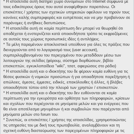
* H ιστοσελίδα αυτή διατηρεί χώρο συνομιλιών στο Internet σύμφωνα με
τους ειδικότερους όρους που αυτοί αναφέρθηκαν παραπάνω. Οι
επισκέπτες / χρήστες των σχετικών υπηρεσιών οφείλουν να τηρούν τους
κανόνες καλής συμπεριφοράς και ευπρέπειας και να μην προβαίνουν σε
παράνομες ή ανήθικες διατυπώσεις.
* H ιστοσελίδα αυτή σε καμία περίπτωση δεν μπορεί να θεωρηθεί ότι
αποδέχεται ή ενστερνίζεται κατά οποιονδήποτε τρόπο τις εκφραζόμενες
σε αυτούς τους χώρους προσωπικές ιδέες ή αντιλήψεις.
* Τα μέλη παραμένουν αποκλειστικά υπεύθυνα για όλες τις πράξεις που
διενεργούνται από το λογαριασμό τους (user account),
συμπεριλαμβανομένου του περιεχομένου που μεταδίδουν μέσω των
λειτουργιών της σελίδας (φόρουμ, σύστημα διορθώσεων, βιβλίο
επισκεπτών, εγκυκλοπαίδεια "wiki", τσατ, αφιερώσεις στο ράδιο)
* H ιστοσελίδα αυτή και ο ιδιοκτήτης του δε φέρουν καμία ευθύνη για τις
θέσεις φυσικών ή νομικών προσώπων ή για οποιαδήποτε παρεξήγηση ή
απώλειες, άμεσες, έμμεσες, ειδικές, επακόλουθες ή άλλες, ή βλάβες
οποιουδήποτε τύπου από την πλευρά των χρηστών / επισκεπτών.
* H ιστοσελίδα αυτή και ο ιδιοκτήτης του δεν ευθύνονται σε καμία
περίπτωση για την εγκυρότητα και ορθότητα των πληροφοριών, κρίσεων
και σχολίων που περιέχονται σε μηνύματα μελών και για ενέργειες που
θα είναι αποτέλεσμα μηνυμάτων ή και συμβουλών που παρέχονται από
μηνύματα μελών στο forum του.
* Συνεπώς, οι επισκέπτες / χρήστες της ιστοσελίδας, χρησιμοποιώντας
τις υπηρεσίες του με δική τους πρωτοβουλία, αναλαμβάνουν και τη
σχετική ευθύνη διασταύρωσης των παρεχομένων πληροφοριών με τις