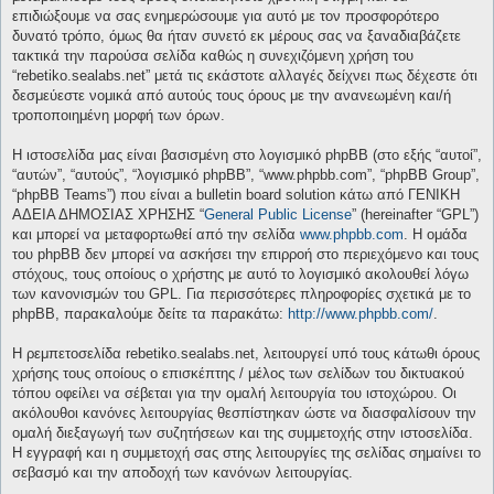
επιδιώξουμε να σας ενημερώσουμε για αυτό με τον προσφορότερο
δυνατό τρόπο, όμως θα ήταν συνετό εκ μέρους σας να ξαναδιαβάζετε
τακτικά την παρούσα σελίδα καθώς η συνεχιζόμενη χρήση του
“rebetiko.sealabs.net” μετά τις εκάστοτε αλλαγές δείχνει πως δέχεστε ότι
δεσμεύεστε νομικά από αυτούς τους όρους με την ανανεωμένη και/ή
τροποποιημένη μορφή των όρων.
Η ιστοσελίδα μας είναι βασισμένη στο λογισμικό phpBB (στο εξής “αυτοί”,
“αυτών”, “αυτούς”, “λογισμικό phpBB”, “www.phpbb.com”, “phpBB Group”,
“phpBB Teams”) που είναι a bulletin board solution κάτω από ΓΕΝΙΚΗ
ΑΔΕΙΑ ΔΗΜΟΣΙΑΣ ΧΡΗΣΗΣ “
General Public License
” (hereinafter “GPL”)
και μπορεί να μεταφορτωθεί από την σελίδα
www.phpbb.com
. Η ομάδα
του phpBB δεν μπορεί να ασκήσει την επιρροή στο περιεχόμενο και τους
στόχους, τους οποίους ο χρήστης με αυτό το λογισμικό ακολουθεί λόγω
των κανονισμών του GPL. Για περισσότερες πληροφορίες σχετικά με το
phpBB, παρακαλούμε δείτε τα παρακάτω:
http://www.phpbb.com/
.
Η ρεμπετοσελίδα rebetiko.sealabs.net, λειτουργεί υπό τους κάτωθι όρους
χρήσης τους οποίους ο επισκέπτης / μέλος των σελίδων του δικτυακού
τόπου οφείλει να σέβεται για την ομαλή λειτουργία του ιστοχώρου. Οι
ακόλουθοι κανόνες λειτουργίας θεσπίστηκαν ώστε να διασφαλίσουν την
ομαλή διεξαγωγή των συζητήσεων και της συμμετοχής στην ιστοσελίδα.
Η εγγραφή και η συμμετοχή σας στης λειτουργίες της σελίδας σημαίνει το
σεβασμό και την αποδοχή των κανόνων λειτουργίας.