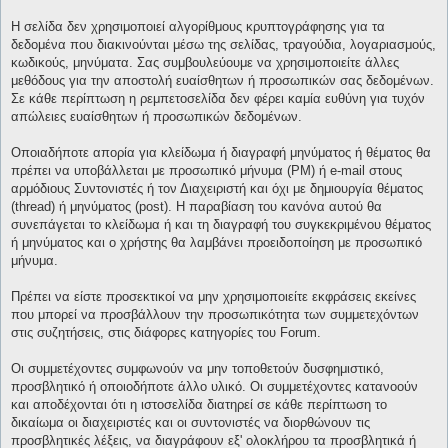
Η σελίδα δεν χρησιμοποιεί αλγορίθμους κρυπτογράφησης για τα
δεδομένα που διακινούνται μέσω της σελίδας, τραγούδια, λογαριασμούς,
κωδικούς, μηνύματα. Σας συμβουλεύουμε να χρησιμοποιείτε άλλες
μεθόδους για την αποστολή ευαίσθητων ή προσωπικών σας δεδομένων.
Σε κάθε περίπτωση η ρεμπετοσελίδα δεν φέρει καμία ευθύνη για τυχόν
απώλειες ευαίσθητων ή προσωπικών δεδομένων.
Οποιαδήποτε απορία για κλείδωμα ή διαγραφή μηνύματος ή θέματος θα
πρέπει να υποβάλλεται με προσωπικό μήνυμα (PM) ή e-mail στους
αρμόδιους Συντονιστές ή τον Διαχειριστή και όχι με δημιουργία θέματος
(thread) ή μηνύματος (post). Η παραβίαση του κανόνα αυτού θα
συνεπάγεται το κλείδωμα ή και τη διαγραφή του συγκεκριμένου θέματος
ή μηνύματος και ο χρήστης θα λαμβάνει προειδοποίηση με προσωπικό
μήνυμα.
Πρέπει να είστε προσεκτικοί να μην χρησιμοποιείτε εκφράσεις εκείνες
που μπορεί να προσβάλλουν την προσωπικότητα των συμμετεχόντων
στις συζητήσεις, στις διάφορες κατηγορίες του Forum.
Οι συμμετέχοντες συμφωνούν να μην τοποθετούν δυσφημιστικό,
προσβλητικό ή οποιοδήποτε άλλο υλικό. Οι συμμετέχοντες κατανοούν
και αποδέχονται ότι η ιστοσελίδα διατηρεί σε κάθε περίπτωση το
δικαίωμα οι διαχειριστές και οι συντονιστές να διορθώνουν τις
προσβλητικές λέξεις, να διαγράφουν εξ' ολοκλήρου τα προσβλητικά ή