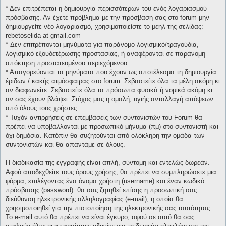
* Δεν επιτρέπεται η δημιουργία περισσότερων του ενός λογαριασμού
πρόσβασης. Αν έχετε πρόβλημα με την πρόσβαση σας στο forum μην
δημιουργείτε νέο λογαριασμό, χρησιμοποιείστε το μεηλ της σελίδας:
rebetoselida at gmail.com
* Δεν επιτρέπονται μηνύματα για παράνομο λογισμικό/τραγούδια,
λογισμικό εξουδετέρωσης προστασίας, ή αναφέρονται σε παράνομη
απόκτηση προστατευμένου περιεχόμενου.
* Απαγορεύονται τα μηνύματα που έχουν ως αποτέλεσμα τη δημιουργία
έριδων / κακής ατμόσφαιρας στο forum. Σεβαστείτε όλα τα μέλη ακόμη κι
αν διαφωνείτε. Σεβαστείτε όλα τα πρόσωπα φυσικά ή νομικά ακόμη κι
αν σας έχουν βλάψει. Στόχος μας η ομαλή, υγιής ανταλλαγή απόψεων
από όλους τους χρήστες.
* Τυχόν αντιρρήσεις σε επεμβάσεις των συντονιστών του Forum θα
πρέπει να υποβάλλονται με προσωπικό μήνυμα (πμ) στο συντονιστή και
όχι δημόσια. Κατόπιν θα συζητούνται από ολόκληρη την ομάδα των
συντονιστών και θα απαντάμε σε όλους.
Η διαδικασία της εγγραφής είναι απλή, σύντομη και εντελώς δωρεάν.
Αφού αποδεχθείτε τους όρους χρήσης, θα πρέπει να συμπληρώσετε μια
φόρμα, επιλέγοντας ένα όνομα χρήστη (username) και έναν κωδικό
πρόσβασης (password). θα σας ζητηθεί επίσης η προσωπική σας
διεύθυνση ηλεκτρονικής αλληλογραφίας (e-mail), η οποία θα
χρησιμοποιηθεί για την πιστοποίηση της ηλεκτρονικής σας ταυτότητας.
Το e-mail αυτό θα πρέπει να είναι έγκυρο, αφού σε αυτό θα σας