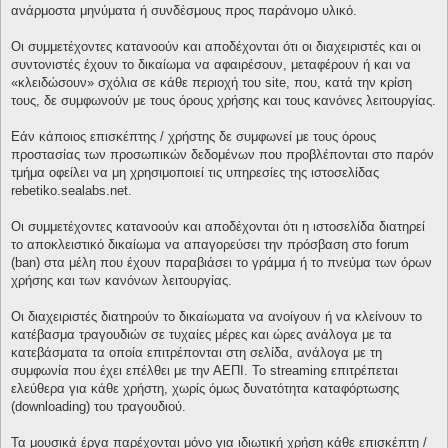
ανάρμοστα μηνύματα ή συνδέσμους προς παράνομο υλικό.
Οι συμμετέχοντες κατανοούν και αποδέχονται ότι οι διαχειριστές και οι
συντονιστές έχουν το δικαίωμα να αφαιρέσουν, μεταφέρουν ή και να
«κλειδώσουν» σχόλια σε κάθε περιοχή του site, που, κατά την κρίση
τους, δε συμφωνούν με τους όρους χρήσης και τους κανόνες λειτουργίας.
Εάν κάποιος επισκέπτης / χρήστης δε συμφωνεί με τους όρους
προστασίας των προσωπικών δεδομένων που προβλέπονται στο παρόν
τμήμα οφείλει να μη χρησιμοποιεί τις υπηρεσίες της ιστοσελίδας
rebetiko.sealabs.net.
Οι συμμετέχοντες κατανοούν και αποδέχονται ότι η ιστοσελίδα διατηρεί
το αποκλειστικό δικαίωμα να απαγορεύσει την πρόσβαση στο forum
(ban) στα μέλη που έχουν παραβιάσει το γράμμα ή το πνεύμα των όρων
χρήσης και των κανόνων λειτουργίας.
Οι διαχειριστές διατηρούν το δικαίωματα να ανοίγουν ή να κλείνουν το
κατέβασμα τραγουδιών σε τυχαίες μέρες και ώρες ανάλογα με τα
κατεβάσματα τα οποία επιτρέπονται στη σελίδα, ανάλογα με τη
συμφωνία που έχει επέλθει με την ΑΕΠΙ. Το streaming επιτρέπεται
ελεύθερα για κάθε χρήστη, χωρίς όμως δυνατότητα καταφόρτωσης
(downloading) του τραγουδιού.
Τα μουσικά έργα παρέχονται μόνο για ιδιωτική χρήση κάθε επισκέπτη /