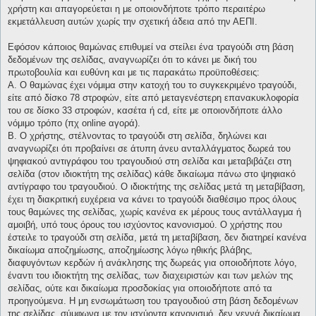
χρήστη και απαγορεύεται η με οποιονδήποτε τρόπο περαιτέρω
εκμετάλλευση αυτών χωρίς την σχετική άδεια από την ΑΕΠΙ.
Εφόσον κάποιος θαμώνας επιθυμεί να στείλει ένα τραγούδι στη βάση
δεδομένων της σελίδας, αναγνωρίζει ότι το κάνει με δική του
πρωτοβουλία και ευθύνη και με τις παρακάτω προϋποθέσεις:
Α. Ο θαμώνας έχει νόμιμα στην κατοχή του το συγκεκριμένο τραγούδι,
είτε από δίσκο 78 στροφών, είτε από μεταγενέστερη επανακυκλοφορία
του σε δίσκο 33 στροφών, κασέτα ή cd, είτε με οποιονδήποτε άλλο
νόμιμο τρόπο (πχ online αγορά).
Β. Ο χρήστης, στέλνοντας το τραγούδι στη σελίδα, δηλώνει και
αναγνωρίζει ότι προβαίνει σε άτυπη άνευ ανταλλάγματος δωρεά του
ψηφιακού αντιγράφου του τραγουδιού στη σελίδα και μεταβιβάζει στη
σελίδα (στον ιδιοκτήτη της σελίδας) κάθε δικαίωμα πάνω στο ψηφιακό
αντίγραφο του τραγουδιού. Ο ιδιοκτήτης της σελίδας μετά τη μεταβίβαση,
έχει τη διακριτική ευχέρεια να κάνει το τραγούδι διαθέσιμο προς όλους
τους θαμώνες της σελίδας, χωρίς κανένα εκ μέρους τους αντάλλαγμα ή
αμοιβή, υπό τους όρους του ισχύοντος κανονισμού. Ο χρήστης που
έστειλε το τραγούδι στη σελίδα, μετά τη μεταβίβαση, δεν διατηρεί κανένα
δικαίωμα αποζημίωσης, αποζημίωσης λόγω ηθικής βλάβης,
διαφυγόντων κερδών ή ανάκλησης της δωρεάς για οποιοδήποτε λόγο,
έναντι του ιδιοκτήτη της σελίδας, των διαχειριστών και των μελών της
σελίδας, ούτε και δικαίωμα προσδοκίας για οποιοδήποτε από τα
προηγούμενα. Η μη ενσωμάτωση του τραγουδιού στη βάση δεδομένων
της σελίδας, σύμφωνα με τον ισχύοντα κανονισμό, δεν γεννά δικαίωμα