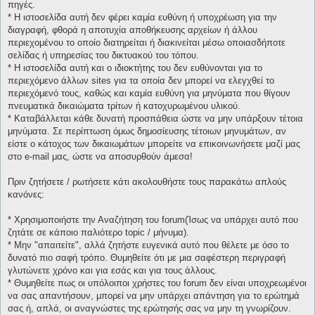
πηγές.
* H ιστοσελίδα αυτή δεν φέρει καμία ευθύνη ή υποχρέωση για την
διαγραφή, φθορά η αποτυχία αποθήκευσης αρχείων ή άλλου
περιεχομένου το οποίο διατηρείται ή διακινείται μέσω οποιασδήποτε
σελίδας ή υπηρεσίας του δικτυακού του τόπου.
* H ιστοσελίδα αυτή και ο ιδιοκτήτης του δεν ευθύνονται για το
περιεχόμενο άλλων sites για τα οποία δεν μπορεί να ελεγχθεί το
περιεχόμενό τους, καθώς και καμία ευθύνη για μηνύματα που θίγουν
πνευματικά δικαιώματα τρίτων ή κατοχυρωμένου υλικού.
* Καταβάλλεται κάθε δυνατή προσπάθεια ώστε να μην υπάρξουν τέτοια
μηνύματα. Σε περίπτωση όμως δημοσίευσης τέτοιων μηνυμάτων, αν
είστε ο κάτοχος των δικαιωμάτων μπορείτε να επικοινωνήσετε μαζί μας
στο e-mail μας, ώστε να αποσυρθούν άμεσα!
Πριν ζητήσετε / ρωτήσετε κάτι ακολουθήστε τους παρακάτω απλούς
κανόνες:
* Χρησιμοποιήστε την Αναζήτηση του forum(Ίσως να υπάρχει αυτό που
ζητάτε σε κάποιο παλιότερο topic / μήνυμα).
* Μην "απαιτείτε", αλλά ζητήστε ευγενικά αυτό που θέλετε με όσο το
δυνατό πιο σαφή τρόπο. Θυμηθείτε ότι με μια σαφέστερη περιγραφή
γλυτώνετε χρόνο και για εσάς και για τους άλλους.
* Θυμηθείτε πως οι υπόλοιποι χρήστες του forum δεν είναι υποχρεωμένοι
να σας απαντήσουν, μπορεί να μην υπάρχει απάντηση για το ερώτημά
σας ή, απλά, οι αναγνώστες της ερώτησής σας να μην τη γνωρίζουν.