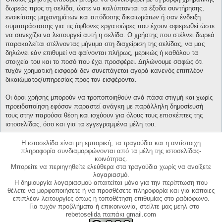
δωρεάς προς τη σελίδα, ώστε να καλύπτονται τα έξοδα συντήρησης,
ενοικίασης μηχανημάτων και απόδοσης δικαιωμάτων ή σαν ένδειξη
συμπαράστασης για τις άφθονες εργατοώρες που έχουν αφιερωθεί ώστε
να συνεχίζει να λειτουργεί αυτή η σελίδα. Ο χρήστης που στέλνει δωρεά
παρακαλείται στέλνοντας μήνυμα στη διαχείριση της σελίδας, να μας
δηλώνει εάν επιθυμεί να φαίνονται πλήρως, μερικώς ή καθόλου τα
στοιχεία του και το ποσό που έχει προσφέρει. Δηλώνουμε σαφώς ότι
τυχόν χρηματική εισφορά δεν συνεπάγεται αγορά κανενός επιπλέον
δικαιώματος/υπηρεσίας προς τον εισφέροντα.
Οι όροι χρήσης μπορούν να τροποποιηθούν ανά πάσα στιγμή και χωρίς
προειδοποίηση εφόσον παραστεί ανάγκη με παράλληλη δημοσίευσή
τους στην παρούσα θέση και ισχύουν για όλους τους επισκέπτες της
ιστοσελίδας, όσο και για τα εγγεγραμμένα μέλη του.
Η ιστοσελίδα είναι μη εμπορική, τα τραγούδια και η αντίστοιχη
πληροφορία συνδιαμορφώνονται από τα μέλη της ιστοσελίδας-
κοινότητας.
Μπορείτε να περιηγηθείτε ελεύθερα στα τραγούδια χωρίς να ανοίξετε
λογαριασμό.
Η δημιουργία λογαριασμού απαιτείται μόνο για την περίπτωση που
θέλετε να μορφοποιήσετε ή να προσθέσετε πληροφορία και για κάποιες
επιπλέον λειτουργίες όπως η τοποθέτηση επιθυμίας στο ραδιόφωνο.
Για τυχόν προβλήματα ή επικοινωνία, στείλτε μας μεηλ στο
rebetoselida παπάκι gmail.com