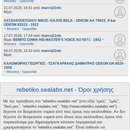
Μουσική - Τραγούδια
21.07.2026, 16:41
από:
marco21nis
θέμα:
ΧΑΤΖΗΑΠΟΣΤΟΛΟΥ ΝΙΚΟΣ- DAJOS BELA - ODEON AA 79815_9 kai
ODEON 82022 - 1922
~
Μουσική - Τραγούδια
17.07.2026, 17:44
από:
marco21nis
θέμα:
ΒΕΜΠΟ ΣΟΦΙΑ HIS MASTER'S VOICE AO 5071 - 1952
~
Μουσική - Τραγούδια
08.07.2026, 16:32
από:
marco21nis
θέμα:
ΚΑΛΟΜΟΙΡΗΣ ΓΕΩΡΓΙΟΣ - ΤΣΑΓΚΑΡΑΚΗΣ ΔΗΜΗΤΡΗΣ ODEON GA 8029 -
1958
~
Μουσική - Τραγούδια
rebetiko.sealabs.net - Όροι χρήσης
Με την πρόσβαση στο “rebetiko.sealabs.net” (στο εξής “εμείς”, “εμάς”,
“δικό μας”, “rebetiko.sealabs.net”, “http://www.rebetiko.sealabs.net”),
δέχεστε ότι δεσμεύεστε νομικά από τους όρους που ακολουθούν. Αν δεν
δέχεστε ότι δεσμεύεστε νομικά από όλους τους ακόλουθους όρους τότε
παρακαλούμε μην δημιουργήσετε κάποιον λογαριασμό και
χρησιμοποιήσετε το “rebetiko.sealabs.net”. Είναι πιθανόν να