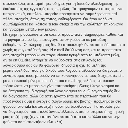
σταλούν όλες οι απαραίτητες οδηγίες για τη δωρεάν ολοκλήρωση της
διαδικασίας της εγγραφής σας ως μέλος. Τα προηγούμενα στοιχεία είναι
υποχρεωτικά, επιπλέον μπορείτε προαιρετικά να συμπληρώσετε επί
πλέον στοιχεία, όπως πχ τόπος, ενδιαφέροντα. Θα ήταν καλό να
συμπληρώσετε και κάποια τέτοια στοιχεία για την καλύτερη επικοινωνία
και γνωριμία μεταξύ των μελών.
Ως χρήστης συμφωνείτε ότι όλες οι προσωπικές πληροφορίες καθώς και
τα μηνύματα που έχετε εισαγάγει αποθηκεύονται σε μια βάση
δεδομένων. Οι πληροφορίες δεν θα αποκαλυφθούν σε οποιοδήποτε τρίτο
χωρίς τη συγκατάθεσή σας. Η e-mail διεύθυνση σας και τα προσωπικά
σας στοιχεία μπορούν να παραμείνουν κρυφά από τα υπόλοιπα μέλη,
αν το επιθυμείτε. Μπορείτε να καθορίσετε στις επιλογές του
λογαριασμού σας αν θα φαίνονται δημόσια ή όχι. Τα μέλη της
ρεμπετοσελίδας, που για δικούς τους λόγους επιθυμούν να διαγραφεί ο
λογαριασμός τους, μπορούν να επικοινωνήσουν με τους διαχειριστές είτε
με προσωπικό μήνυμα είτε μέσω του e-mail της σελίδας, με τέτοιον
τρόπο ώστε να μπορεί να γίνει ταυτοποίηση μέλους / λογαριασμού και
να ζητήσουν την διαγραφή του λογαριασμού τους. Ο λογαριασμός δεν
θα διαγράφεται αλλά θα απενεργοποιείται σε περίπτωση που θα
προξενούσε αυτή η ενέργεια (λόγω δομής της βάσης), προβλήματα στο
φόρουμ, στο wiki (κατάστιχα) ή σύστημα διορθώσεων. Για παράδειγμα
να διαγραφούν πόστ, αλλάζοντας/αλλοιώνοντας το ιστορικό ή πχ τη ροή
μιας συζήτησης (πχ να απαντάνε σε αυτά απο κατω άλλοι και να μην
φαίνεται σε τί απαντήσαν κλπ κλπ).