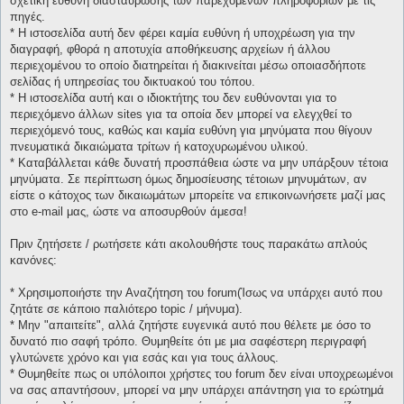
σχετική ευθύνη διασταύρωσης των παρεχομένων πληροφοριών με τις
πηγές.
* H ιστοσελίδα αυτή δεν φέρει καμία ευθύνη ή υποχρέωση για την
διαγραφή, φθορά η αποτυχία αποθήκευσης αρχείων ή άλλου
περιεχομένου το οποίο διατηρείται ή διακινείται μέσω οποιασδήποτε
σελίδας ή υπηρεσίας του δικτυακού του τόπου.
* H ιστοσελίδα αυτή και ο ιδιοκτήτης του δεν ευθύνονται για το
περιεχόμενο άλλων sites για τα οποία δεν μπορεί να ελεγχθεί το
περιεχόμενό τους, καθώς και καμία ευθύνη για μηνύματα που θίγουν
πνευματικά δικαιώματα τρίτων ή κατοχυρωμένου υλικού.
* Καταβάλλεται κάθε δυνατή προσπάθεια ώστε να μην υπάρξουν τέτοια
μηνύματα. Σε περίπτωση όμως δημοσίευσης τέτοιων μηνυμάτων, αν
είστε ο κάτοχος των δικαιωμάτων μπορείτε να επικοινωνήσετε μαζί μας
στο e-mail μας, ώστε να αποσυρθούν άμεσα!
Πριν ζητήσετε / ρωτήσετε κάτι ακολουθήστε τους παρακάτω απλούς
κανόνες:
* Χρησιμοποιήστε την Αναζήτηση του forum(Ίσως να υπάρχει αυτό που
ζητάτε σε κάποιο παλιότερο topic / μήνυμα).
* Μην "απαιτείτε", αλλά ζητήστε ευγενικά αυτό που θέλετε με όσο το
δυνατό πιο σαφή τρόπο. Θυμηθείτε ότι με μια σαφέστερη περιγραφή
γλυτώνετε χρόνο και για εσάς και για τους άλλους.
* Θυμηθείτε πως οι υπόλοιποι χρήστες του forum δεν είναι υποχρεωμένοι
να σας απαντήσουν, μπορεί να μην υπάρχει απάντηση για το ερώτημά