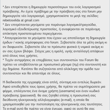
* Δεν επιτρέπεται η δημιουργία περισσότερων του ενός λογαριασμού
πρόσβασης. Αν έχετε πρόβλημα με την πρόσβαση σας στο forum μην
δημιουργείτε νέο λογαριασμό, χρησιμοποιείστε το μεηλ της σελίδας:
rebetoselida at gmail.com
* Δεν επιτρέπονται μηνύματα για παράνομο λογισμικό/τραγούδια,
λογισμικό εξουδετέρωσης προστασίας, ή αναφέρονται σε παράνομη
απόκτηση προστατευμένου περιεχόμενου.
* Απαγορεύονται τα μηνύματα που έχουν ως αποτέλεσμα τη δημιουργία
έριδων / κακής ατμόσφαιρας στο forum. Σεβαστείτε όλα τα μέλη ακόμη κι
αν διαφωνείτε. Σεβαστείτε όλα τα πρόσωπα φυσικά ή νομικά ακόμη κι
αν σας έχουν βλάψει. Στόχος μας η ομαλή, υγιής ανταλλαγή απόψεων
από όλους τους χρήστες.
* Τυχόν αντιρρήσεις σε επεμβάσεις των συντονιστών του Forum θα
πρέπει να υποβάλλονται με προσωπικό μήνυμα (πμ) στο συντονιστή και
όχι δημόσια. Κατόπιν θα συζητούνται από ολόκληρη την ομάδα των
συντονιστών και θα απαντάμε σε όλους.
Η διαδικασία της εγγραφής είναι απλή, σύντομη και εντελώς δωρεάν.
Αφού αποδεχθείτε τους όρους χρήσης, θα πρέπει να συμπληρώσετε μια
φόρμα, επιλέγοντας ένα όνομα χρήστη (username) και έναν κωδικό
πρόσβασης (password). θα σας ζητηθεί επίσης η προσωπική σας
διεύθυνση ηλεκτρονικής αλληλογραφίας (e-mail), η οποία θα
χρησιμοποιηθεί για την πιστοποίηση της ηλεκτρονικής σας ταυτότητας.
Το e-mail αυτό θα πρέπει να είναι έγκυρο, αφού σε αυτό θα σας