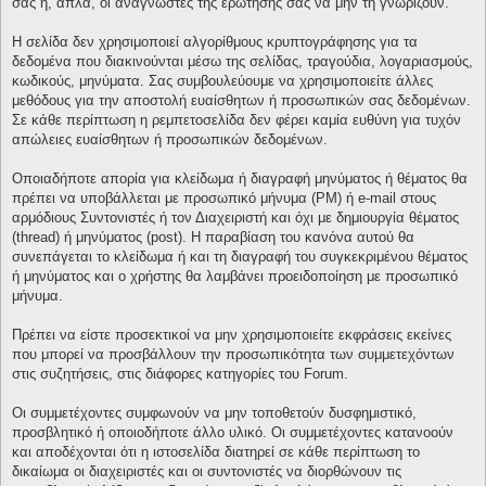
σας ή, απλά, οι αναγνώστες της ερώτησής σας να μην τη γνωρίζουν.
Η σελίδα δεν χρησιμοποιεί αλγορίθμους κρυπτογράφησης για τα
δεδομένα που διακινούνται μέσω της σελίδας, τραγούδια, λογαριασμούς,
κωδικούς, μηνύματα. Σας συμβουλεύουμε να χρησιμοποιείτε άλλες
μεθόδους για την αποστολή ευαίσθητων ή προσωπικών σας δεδομένων.
Σε κάθε περίπτωση η ρεμπετοσελίδα δεν φέρει καμία ευθύνη για τυχόν
απώλειες ευαίσθητων ή προσωπικών δεδομένων.
Οποιαδήποτε απορία για κλείδωμα ή διαγραφή μηνύματος ή θέματος θα
πρέπει να υποβάλλεται με προσωπικό μήνυμα (PM) ή e-mail στους
αρμόδιους Συντονιστές ή τον Διαχειριστή και όχι με δημιουργία θέματος
(thread) ή μηνύματος (post). Η παραβίαση του κανόνα αυτού θα
συνεπάγεται το κλείδωμα ή και τη διαγραφή του συγκεκριμένου θέματος
ή μηνύματος και ο χρήστης θα λαμβάνει προειδοποίηση με προσωπικό
μήνυμα.
Πρέπει να είστε προσεκτικοί να μην χρησιμοποιείτε εκφράσεις εκείνες
που μπορεί να προσβάλλουν την προσωπικότητα των συμμετεχόντων
στις συζητήσεις, στις διάφορες κατηγορίες του Forum.
Οι συμμετέχοντες συμφωνούν να μην τοποθετούν δυσφημιστικό,
προσβλητικό ή οποιοδήποτε άλλο υλικό. Οι συμμετέχοντες κατανοούν
και αποδέχονται ότι η ιστοσελίδα διατηρεί σε κάθε περίπτωση το
δικαίωμα οι διαχειριστές και οι συντονιστές να διορθώνουν τις