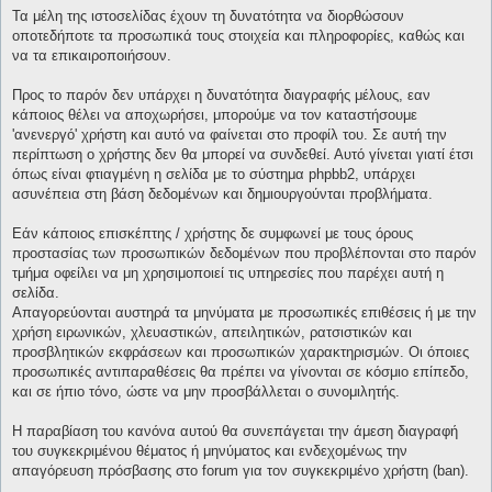
Τα μέλη της ιστοσελίδας έχουν τη δυνατότητα να διορθώσουν
οποτεδήποτε τα προσωπικά τους στοιχεία και πληροφορίες, καθώς και
να τα επικαιροποιήσουν.
Προς το παρόν δεν υπάρχει η δυνατότητα διαγραφής μέλους, εαν
κάποιος θέλει να αποχωρήσει, μπορούμε να τον καταστήσουμε
'ανενεργό' χρήστη και αυτό να φαίνεται στο προφίλ του. Σε αυτή την
περίπτωση ο χρήστης δεν θα μπορεί να συνδεθεί. Αυτό γίνεται γιατί έτσι
όπως είναι φτιαγμένη η σελίδα με το σύστημα phpbb2, υπάρχει
ασυνέπεια στη βάση δεδομένων και δημιουργούνται προβλήματα.
Εάν κάποιος επισκέπτης / χρήστης δε συμφωνεί με τους όρους
προστασίας των προσωπικών δεδομένων που προβλέπονται στο παρόν
τμήμα οφείλει να μη χρησιμοποιεί τις υπηρεσίες που παρέχει αυτή η
σελίδα.
Απαγορεύονται αυστηρά τα μηνύματα με προσωπικές επιθέσεις ή με την
χρήση ειρωνικών, χλευαστικών, απειλητικών, ρατσιστικών και
προσβλητικών εκφράσεων και προσωπικών χαρακτηρισμών. Οι όποιες
προσωπικές αντιπαραθέσεις θα πρέπει να γίνονται σε κόσμιο επίπεδο,
και σε ήπιο τόνο, ώστε να μην προσβάλλεται ο συνομιλητής.
Η παραβίαση του κανόνα αυτού θα συνεπάγεται την άμεση διαγραφή
του συγκεκριμένου θέματος ή μηνύματος και ενδεχομένως την
απαγόρευση πρόσβασης στο forum για τον συγκεκριμένο χρήστη (ban).