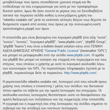
μεταβάλλουμε τους όρους οποιαδήποτε χρονική στιγμή και θα
επιδιώξουμε να σας ενημερώσουμε για αυτό με τον προσφορότερο
δυνατό τρόπο, όμως θα ήταν συνετό εκ μέρους σας να ξαναδιαβάζετε
τακτικά την παρούσα σελίδα καθώς η συνεχιζόμενη χρήση του
“rebetiko.sealabs.net” μετά τις εκάστοτε αλλαγές δείχνει πως δέχεστε ότι
δεσμεύεστε νομικά από αυτούς τους όρους με την ανανεωμένη και/ή
τροποποιημένη μορφή των όρων.
Η ιστοσελίδα μας είναι βασισμένη στο λογισμικό phpBB (στο εξής “αυτοί”,
“αυτών”, “αυτούς”, “λογισμικό phpBB”, “www.phpbb.com”, “phpBB Group”,
“phpBB Teams”) που είναι a bulletin board solution κάτω από ΓΕΝΙΚΗ
ΑΔΕΙΑ ΔΗΜΟΣΙΑΣ ΧΡΗΣΗΣ “
General Public License
” (hereinafter “GPL”)
και μπορεί να μεταφορτωθεί από την σελίδα
www.phpbb.com
. Η ομάδα
του phpBB δεν μπορεί να ασκήσει την επιρροή στο περιεχόμενο και τους
στόχους, τους οποίους ο χρήστης με αυτό το λογισμικό ακολουθεί λόγω
των κανονισμών του GPL. Για περισσότερες πληροφορίες σχετικά με το
phpBB, παρακαλούμε δείτε τα παρακάτω:
http://www.phpbb.com/
.
Η ρεμπετοσελίδα rebetiko.sealabs.net, λειτουργεί υπό τους κάτωθι όρους
χρήσης τους οποίους ο επισκέπτης / μέλος των σελίδων του δικτυακού
τόπου οφείλει να σέβεται για την ομαλή λειτουργία του ιστοχώρου. Οι
ακόλουθοι κανόνες λειτουργίας θεσπίστηκαν ώστε να διασφαλίσουν την
ομαλή διεξαγωγή των συζητήσεων και της συμμετοχής στην ιστοσελίδα.
Η εγγραφή και η συμμετοχή σας στης λειτουργίες της σελίδας σημαίνει το
σεβασμό και την αποδοχή των κανόνων λειτουργίας.