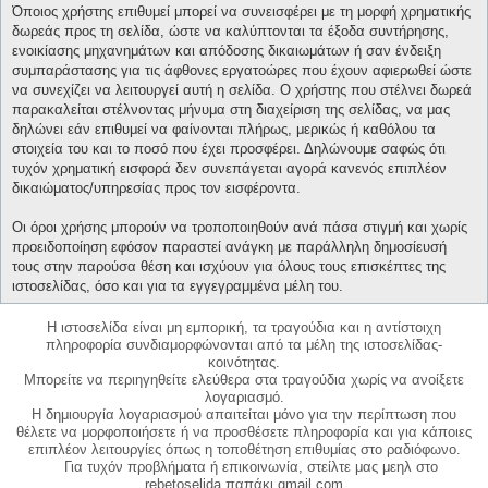
Όποιος χρήστης επιθυμεί μπορεί να συνεισφέρει με τη μορφή χρηματικής
δωρεάς προς τη σελίδα, ώστε να καλύπτονται τα έξοδα συντήρησης,
ενοικίασης μηχανημάτων και απόδοσης δικαιωμάτων ή σαν ένδειξη
συμπαράστασης για τις άφθονες εργατοώρες που έχουν αφιερωθεί ώστε
να συνεχίζει να λειτουργεί αυτή η σελίδα. Ο χρήστης που στέλνει δωρεά
παρακαλείται στέλνοντας μήνυμα στη διαχείριση της σελίδας, να μας
δηλώνει εάν επιθυμεί να φαίνονται πλήρως, μερικώς ή καθόλου τα
στοιχεία του και το ποσό που έχει προσφέρει. Δηλώνουμε σαφώς ότι
τυχόν χρηματική εισφορά δεν συνεπάγεται αγορά κανενός επιπλέον
δικαιώματος/υπηρεσίας προς τον εισφέροντα.
Οι όροι χρήσης μπορούν να τροποποιηθούν ανά πάσα στιγμή και χωρίς
προειδοποίηση εφόσον παραστεί ανάγκη με παράλληλη δημοσίευσή
τους στην παρούσα θέση και ισχύουν για όλους τους επισκέπτες της
ιστοσελίδας, όσο και για τα εγγεγραμμένα μέλη του.
Η ιστοσελίδα είναι μη εμπορική, τα τραγούδια και η αντίστοιχη
πληροφορία συνδιαμορφώνονται από τα μέλη της ιστοσελίδας-
κοινότητας.
Μπορείτε να περιηγηθείτε ελεύθερα στα τραγούδια χωρίς να ανοίξετε
λογαριασμό.
Η δημιουργία λογαριασμού απαιτείται μόνο για την περίπτωση που
θέλετε να μορφοποιήσετε ή να προσθέσετε πληροφορία και για κάποιες
επιπλέον λειτουργίες όπως η τοποθέτηση επιθυμίας στο ραδιόφωνο.
Για τυχόν προβλήματα ή επικοινωνία, στείλτε μας μεηλ στο
rebetoselida παπάκι gmail.com