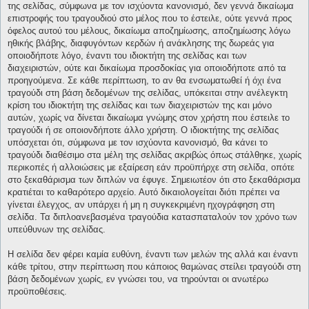
της σελίδας, σύμφωνα με τον ισχύοντα κανονισμό, δεν γεννά δικαίωμα
επιστροφής του τραγουδιού στο μέλος που το έστειλε, ούτε γεννά προς
όφελος αυτού του μέλους, δικαίωμα αποζημίωσης, αποζημίωσης λόγω
ηθικής βλάβης, διαφυγόντων κερδών ή ανάκλησης της δωρεάς για
οποιοδήποτε λόγο, έναντι του ιδιοκτήτη της σελίδας και των
διαχειριστών, ούτε και δικαίωμα προσδοκίας για οποιοδήποτε από τα
προηγούμενα. Σε κάθε περίπτωση, το αν θα ενσωματωθεί ή όχι ένα
τραγούδι στη βάση δεδομένων της σελίδας, υπόκειται στην ανέλεγκτη
κρίση του ιδιοκτήτη της σελίδας και των διαχειριστών της και μόνο
αυτών, χωρίς να δίνεται δικαίωμα γνώμης στον χρήστη που έστειλε το
τραγούδι ή σε οποιονδήποτε άλλο χρήστη. Ο ιδιοκτήτης της σελίδας
υπόσχεται ότι, σύμφωνα με τον ισχύοντα κανονισμό, θα κάνει το
τραγούδι διαθέσιμο στα μέλη της σελίδας ακριβώς όπως στάλθηκε, χωρίς
περικοπές ή αλλοιώσεις με εξαίρεση εάν προϋπήρχε στη σελίδα, οπότε
στο ξεκαθάρισμα των διπλών να έφυγε. Σημειωτέον ότι στο ξεκαθάρισμα
κρατιέται το καθαρότερο αρχείο. Αυτό δικαιολογείται διότι πρέπει να
γίνεται έλεγχος, αν υπάρχει ή μη η συγκεκριμένη ηχογράφηση στη
σελίδα. Τα διπλοανεβασμένα τραγούδια κατασπαταλούν τον χρόνο των
υπεύθυνων της σελίδας.
Η σελίδα δεν φέρει καμία ευθύνη, έναντι των μελών της αλλά και έναντι
κάθε τρίτου, στην περίπτωση που κάποιος θαμώνας στείλει τραγούδι στη
βάση δεδομένων χωρίς, εν γνώσει του, να τηρούνται οι ανωτέρω
προϋποθέσεις.