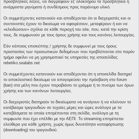
προσβλητικές λέξεις, να διαγράφουν εξ' ολοκλήρου τα προσβλητικά ή
ανάρμοστα μηνύματα ή συνδέσμους προς παράνομο υλικό.
Οι συμμετέχοντες κατανοούν και αποδέχονται ότι οι διαχειριστές και οι
συντονιστές έχουν το δικαίωμα να αφαιρέσουν, μεταφέρουν ή και να
«κλειδώσουν» σχόλια σε κάθε περιοχή του site, που, κατά την κρίση
τους, δε συμφωνούν με τους όρους χρήσης και τους κανόνες λειτουργίας.
Εάν κάποιος επισκέπτης / χρήστης δε συμφωνεί με τους όρους
προστασίας των προσωπικών δεδομένων που προβλέπονται στο παρόν
τμήμα οφείλει να μη χρησιμοποιεί τις υπηρεσίες της ιστοσελίδας
rebetiko.sealabs.net.
Οι συμμετέχοντες κατανοούν και αποδέχονται ότι η ιστοσελίδα διατηρεί
το αποκλειστικό δικαίωμα να απαγορεύσει την πρόσβαση στο forum
(ban) στα μέλη που έχουν παραβιάσει το γράμμα ή το πνεύμα των όρων
χρήσης και των κανόνων λειτουργίας.
Οι διαχειριστές διατηρούν το δικαίωματα να ανοίγουν ή να κλείνουν το
κατέβασμα τραγουδιών σε τυχαίες μέρες και ώρες ανάλογα με τα
κατεβάσματα τα οποία επιτρέπονται στη σελίδα, ανάλογα με τη
συμφωνία που έχει επέλθει με την ΑΕΠΙ. Το streaming επιτρέπεται
ελεύθερα για κάθε χρήστη, χωρίς όμως δυνατότητα καταφόρτωσης
(downloading) του τραγουδιού.