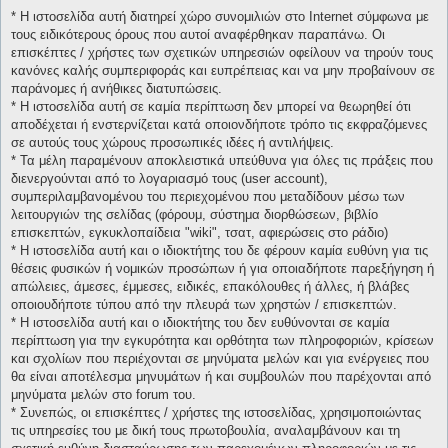
* H ιστοσελίδα αυτή διατηρεί χώρο συνομιλιών στο Internet σύμφωνα με
τους ειδικότερους όρους που αυτοί αναφέρθηκαν παραπάνω. Οι
επισκέπτες / χρήστες των σχετικών υπηρεσιών οφείλουν να τηρούν τους
κανόνες καλής συμπεριφοράς και ευπρέπειας και να μην προβαίνουν σε
παράνομες ή ανήθικες διατυπώσεις.
* H ιστοσελίδα αυτή σε καμία περίπτωση δεν μπορεί να θεωρηθεί ότι
αποδέχεται ή ενστερνίζεται κατά οποιονδήποτε τρόπο τις εκφραζόμενες
σε αυτούς τους χώρους προσωπικές ιδέες ή αντιλήψεις.
* Τα μέλη παραμένουν αποκλειστικά υπεύθυνα για όλες τις πράξεις που
διενεργούνται από το λογαριασμό τους (user account),
συμπεριλαμβανομένου του περιεχομένου που μεταδίδουν μέσω των
λειτουργιών της σελίδας (φόρουμ, σύστημα διορθώσεων, βιβλίο
επισκεπτών, εγκυκλοπαίδεια "wiki", τσατ, αφιερώσεις στο ράδιο)
* H ιστοσελίδα αυτή και ο ιδιοκτήτης του δε φέρουν καμία ευθύνη για τις
θέσεις φυσικών ή νομικών προσώπων ή για οποιαδήποτε παρεξήγηση ή
απώλειες, άμεσες, έμμεσες, ειδικές, επακόλουθες ή άλλες, ή βλάβες
οποιουδήποτε τύπου από την πλευρά των χρηστών / επισκεπτών.
* H ιστοσελίδα αυτή και ο ιδιοκτήτης του δεν ευθύνονται σε καμία
περίπτωση για την εγκυρότητα και ορθότητα των πληροφοριών, κρίσεων
και σχολίων που περιέχονται σε μηνύματα μελών και για ενέργειες που
θα είναι αποτέλεσμα μηνυμάτων ή και συμβουλών που παρέχονται από
μηνύματα μελών στο forum του.
* Συνεπώς, οι επισκέπτες / χρήστες της ιστοσελίδας, χρησιμοποιώντας
τις υπηρεσίες του με δική τους πρωτοβουλία, αναλαμβάνουν και τη