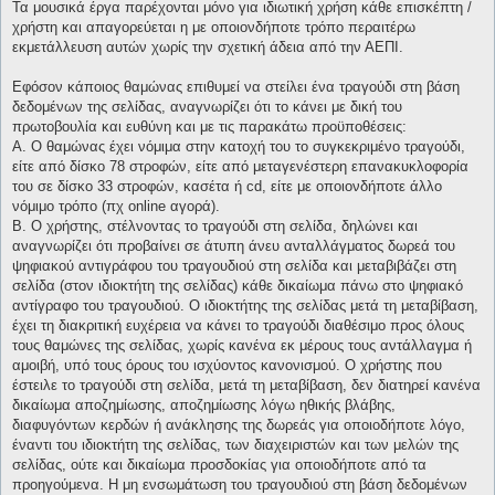
Τα μουσικά έργα παρέχονται μόνο για ιδιωτική χρήση κάθε επισκέπτη /
χρήστη και απαγορεύεται η με οποιονδήποτε τρόπο περαιτέρω
εκμετάλλευση αυτών χωρίς την σχετική άδεια από την ΑΕΠΙ.
Εφόσον κάποιος θαμώνας επιθυμεί να στείλει ένα τραγούδι στη βάση
δεδομένων της σελίδας, αναγνωρίζει ότι το κάνει με δική του
πρωτοβουλία και ευθύνη και με τις παρακάτω προϋποθέσεις:
Α. Ο θαμώνας έχει νόμιμα στην κατοχή του το συγκεκριμένο τραγούδι,
είτε από δίσκο 78 στροφών, είτε από μεταγενέστερη επανακυκλοφορία
του σε δίσκο 33 στροφών, κασέτα ή cd, είτε με οποιονδήποτε άλλο
νόμιμο τρόπο (πχ online αγορά).
Β. Ο χρήστης, στέλνοντας το τραγούδι στη σελίδα, δηλώνει και
αναγνωρίζει ότι προβαίνει σε άτυπη άνευ ανταλλάγματος δωρεά του
ψηφιακού αντιγράφου του τραγουδιού στη σελίδα και μεταβιβάζει στη
σελίδα (στον ιδιοκτήτη της σελίδας) κάθε δικαίωμα πάνω στο ψηφιακό
αντίγραφο του τραγουδιού. Ο ιδιοκτήτης της σελίδας μετά τη μεταβίβαση,
έχει τη διακριτική ευχέρεια να κάνει το τραγούδι διαθέσιμο προς όλους
τους θαμώνες της σελίδας, χωρίς κανένα εκ μέρους τους αντάλλαγμα ή
αμοιβή, υπό τους όρους του ισχύοντος κανονισμού. Ο χρήστης που
έστειλε το τραγούδι στη σελίδα, μετά τη μεταβίβαση, δεν διατηρεί κανένα
δικαίωμα αποζημίωσης, αποζημίωσης λόγω ηθικής βλάβης,
διαφυγόντων κερδών ή ανάκλησης της δωρεάς για οποιοδήποτε λόγο,
έναντι του ιδιοκτήτη της σελίδας, των διαχειριστών και των μελών της
σελίδας, ούτε και δικαίωμα προσδοκίας για οποιοδήποτε από τα
προηγούμενα. Η μη ενσωμάτωση του τραγουδιού στη βάση δεδομένων