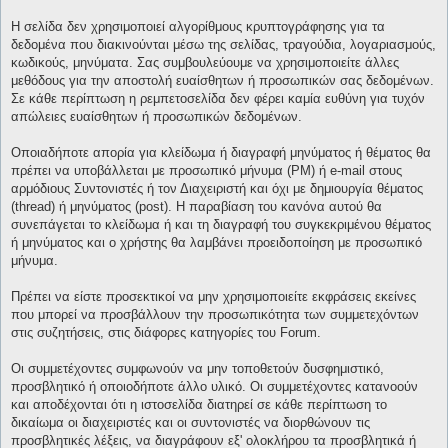
Η σελίδα δεν χρησιμοποιεί αλγορίθμους κρυπτογράφησης για τα
δεδομένα που διακινούνται μέσω της σελίδας, τραγούδια, λογαριασμούς,
κωδικούς, μηνύματα. Σας συμβουλεύουμε να χρησιμοποιείτε άλλες
μεθόδους για την αποστολή ευαίσθητων ή προσωπικών σας δεδομένων.
Σε κάθε περίπτωση η ρεμπετοσελίδα δεν φέρει καμία ευθύνη για τυχόν
απώλειες ευαίσθητων ή προσωπικών δεδομένων.
Οποιαδήποτε απορία για κλείδωμα ή διαγραφή μηνύματος ή θέματος θα
πρέπει να υποβάλλεται με προσωπικό μήνυμα (PM) ή e-mail στους
αρμόδιους Συντονιστές ή τον Διαχειριστή και όχι με δημιουργία θέματος
(thread) ή μηνύματος (post). Η παραβίαση του κανόνα αυτού θα
συνεπάγεται το κλείδωμα ή και τη διαγραφή του συγκεκριμένου θέματος
ή μηνύματος και ο χρήστης θα λαμβάνει προειδοποίηση με προσωπικό
μήνυμα.
Πρέπει να είστε προσεκτικοί να μην χρησιμοποιείτε εκφράσεις εκείνες
που μπορεί να προσβάλλουν την προσωπικότητα των συμμετεχόντων
στις συζητήσεις, στις διάφορες κατηγορίες του Forum.
Οι συμμετέχοντες συμφωνούν να μην τοποθετούν δυσφημιστικό,
προσβλητικό ή οποιοδήποτε άλλο υλικό. Οι συμμετέχοντες κατανοούν
και αποδέχονται ότι η ιστοσελίδα διατηρεί σε κάθε περίπτωση το
δικαίωμα οι διαχειριστές και οι συντονιστές να διορθώνουν τις
προσβλητικές λέξεις, να διαγράφουν εξ' ολοκλήρου τα προσβλητικά ή