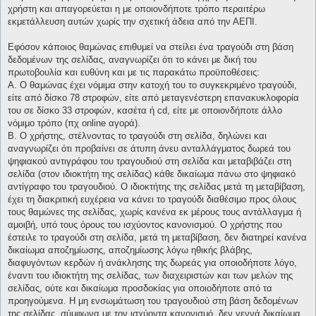
χρήστη και απαγορεύεται η με οποιονδήποτε τρόπο περαιτέρω
εκμετάλλευση αυτών χωρίς την σχετική άδεια από την ΑΕΠΙ.
Εφόσον κάποιος θαμώνας επιθυμεί να στείλει ένα τραγούδι στη βάση
δεδομένων της σελίδας, αναγνωρίζει ότι το κάνει με δική του
πρωτοβουλία και ευθύνη και με τις παρακάτω προϋποθέσεις:
Α. Ο θαμώνας έχει νόμιμα στην κατοχή του το συγκεκριμένο τραγούδι,
είτε από δίσκο 78 στροφών, είτε από μεταγενέστερη επανακυκλοφορία
του σε δίσκο 33 στροφών, κασέτα ή cd, είτε με οποιονδήποτε άλλο
νόμιμο τρόπο (πχ online αγορά).
Β. Ο χρήστης, στέλνοντας το τραγούδι στη σελίδα, δηλώνει και
αναγνωρίζει ότι προβαίνει σε άτυπη άνευ ανταλλάγματος δωρεά του
ψηφιακού αντιγράφου του τραγουδιού στη σελίδα και μεταβιβάζει στη
σελίδα (στον ιδιοκτήτη της σελίδας) κάθε δικαίωμα πάνω στο ψηφιακό
αντίγραφο του τραγουδιού. Ο ιδιοκτήτης της σελίδας μετά τη μεταβίβαση,
έχει τη διακριτική ευχέρεια να κάνει το τραγούδι διαθέσιμο προς όλους
τους θαμώνες της σελίδας, χωρίς κανένα εκ μέρους τους αντάλλαγμα ή
αμοιβή, υπό τους όρους του ισχύοντος κανονισμού. Ο χρήστης που
έστειλε το τραγούδι στη σελίδα, μετά τη μεταβίβαση, δεν διατηρεί κανένα
δικαίωμα αποζημίωσης, αποζημίωσης λόγω ηθικής βλάβης,
διαφυγόντων κερδών ή ανάκλησης της δωρεάς για οποιοδήποτε λόγο,
έναντι του ιδιοκτήτη της σελίδας, των διαχειριστών και των μελών της
σελίδας, ούτε και δικαίωμα προσδοκίας για οποιοδήποτε από τα
προηγούμενα. Η μη ενσωμάτωση του τραγουδιού στη βάση δεδομένων
της σελίδας, σύμφωνα με τον ισχύοντα κανονισμό, δεν γεννά δικαίωμα