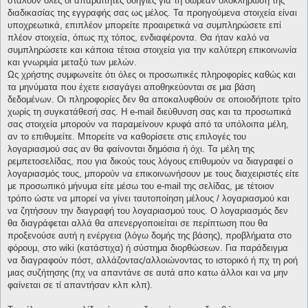
σταλούν όλες οι απαραίτητες οδηγίες για τη δωρεάν ολοκλήρωση της
διαδικασίας της εγγραφής σας ως μέλος. Τα προηγούμενα στοιχεία είναι
υποχρεωτικά, επιπλέον μπορείτε προαιρετικά να συμπληρώσετε επί
πλέον στοιχεία, όπως πχ τόπος, ενδιαφέροντα. Θα ήταν καλό να
συμπληρώσετε και κάποια τέτοια στοιχεία για την καλύτερη επικοινωνία
και γνωριμία μεταξύ των μελών.
Ως χρήστης συμφωνείτε ότι όλες οι προσωπικές πληροφορίες καθώς και
τα μηνύματα που έχετε εισαγάγει αποθηκεύονται σε μια βάση
δεδομένων. Οι πληροφορίες δεν θα αποκαλυφθούν σε οποιοδήποτε τρίτο
χωρίς τη συγκατάθεσή σας. Η e-mail διεύθυνση σας και τα προσωπικά
σας στοιχεία μπορούν να παραμείνουν κρυφά από τα υπόλοιπα μέλη,
αν το επιθυμείτε. Μπορείτε να καθορίσετε στις επιλογές του
λογαριασμού σας αν θα φαίνονται δημόσια ή όχι. Τα μέλη της
ρεμπετοσελίδας, που για δικούς τους λόγους επιθυμούν να διαγραφεί ο
λογαριασμός τους, μπορούν να επικοινωνήσουν με τους διαχειριστές είτε
με προσωπικό μήνυμα είτε μέσω του e-mail της σελίδας, με τέτοιον
τρόπο ώστε να μπορεί να γίνει ταυτοποίηση μέλους / λογαριασμού και
να ζητήσουν την διαγραφή του λογαριασμού τους. Ο λογαριασμός δεν
θα διαγράφεται αλλά θα απενεργοποιείται σε περίπτωση που θα
προξενούσε αυτή η ενέργεια (λόγω δομής της βάσης), προβλήματα στο
φόρουμ, στο wiki (κατάστιχα) ή σύστημα διορθώσεων. Για παράδειγμα
να διαγραφούν πόστ, αλλάζοντας/αλλοιώνοντας το ιστορικό ή πχ τη ροή
μιας συζήτησης (πχ να απαντάνε σε αυτά απο κατω άλλοι και να μην
φαίνεται σε τί απαντήσαν κλπ κλπ).