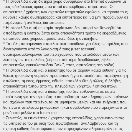
* H ιστοσελίδα αυτή διατηρεί χώρο συνομιλιών στο Internet σύμφωνα με
τους ειδικότερους όρους που αυτοί αναφέρθηκαν παραπάνω. Οι
επισκέπτες / χρήστες των σχετικών υπηρεσιών οφείλουν να τηρούν τους
κανόνες καλής συμπεριφοράς και ευπρέπειας και να μην προβαίνουν σε
παράνομες ή ανήθικες διατυπώσεις.
* H ιστοσελίδα αυτή σε καμία περίπτωση δεν μπορεί να θεωρηθεί ότι
αποδέχεται ή ενστερνίζεται κατά οποιονδήποτε τρόπο τις εκφραζόμενες
σε αυτούς τους χώρους προσωπικές ιδέες ή αντιλήψεις.
* Τα μέλη παραμένουν αποκλειστικά υπεύθυνα για όλες τις πράξεις που
διενεργούνται από το λογαριασμό τους (user account),
συμπεριλαμβανομένου του περιεχομένου που μεταδίδουν μέσω των
λειτουργιών της σελίδας (φόρουμ, σύστημα διορθώσεων, βιβλίο
επισκεπτών, εγκυκλοπαίδεια "wiki", τσατ, αφιερώσεις στο ράδιο)
* H ιστοσελίδα αυτή και ο ιδιοκτήτης του δε φέρουν καμία ευθύνη για τις
θέσεις φυσικών ή νομικών προσώπων ή για οποιαδήποτε παρεξήγηση ή
απώλειες, άμεσες, έμμεσες, ειδικές, επακόλουθες ή άλλες, ή βλάβες
οποιουδήποτε τύπου από την πλευρά των χρηστών / επισκεπτών.
* H ιστοσελίδα αυτή και ο ιδιοκτήτης του δεν ευθύνονται σε καμία
περίπτωση για την εγκυρότητα και ορθότητα των πληροφοριών, κρίσεων
και σχολίων που περιέχονται σε μηνύματα μελών και για ενέργειες που
θα είναι αποτέλεσμα μηνυμάτων ή και συμβουλών που παρέχονται από
μηνύματα μελών στο forum του.
* Συνεπώς, οι επισκέπτες / χρήστες της ιστοσελίδας, χρησιμοποιώντας
τις υπηρεσίες του με δική τους πρωτοβουλία, αναλαμβάνουν και τη
σχετική ευθύνη διασταύρωσης των παρεχομένων πληροφοριών με τις