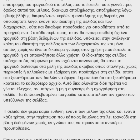
επιστροφής του τραγουδιού στο μέλος που το έστειλε, ούτε γεννά προς
όφελος αυτού του μέλους, δικαίωμα αποζημίωσης, αποζημίωσης λόγω
ηθικής βλάβης, διαφυγόντων κερδών ή ανάκλησης της δωρεάς για
οποιοδήποτε λόγο, έναντι του ιδιοκτήτη της σελίδας και των
διαχειριστών, ούτε και δικαίωμα προσδοκίας για οποιοδήποτε από τα
προηγούμενα. Σε κάθε περίπτωση, το αν θα ενσωματωθεί ή όχι ένα
τραγούδι στη βάση δεδομένων της σελίδας, υπόκειται στην ανέλεγκτη
κρίση του ιδιοκτήτη της σελίδας και των διαχειριστών της και μόνο
αυτών, χωρίς να δίνεται δικαίωμα γνώμης στον χρήστη που έστειλε το
τραγούδι ή σε οποιονδήποτε άλλο χρήστη. Ο ιδιοκτήτης της σελίδας
υπόσχεται ότι, σύμφωνα με τον ισχύοντα κανονισμό, θα κάνει το
τραγούδι διαθέσιμο στα μέλη της σελίδας ακριβώς όπως στάλθηκε, χωρίς
περικοπές ή αλλοιώσεις με εξαίρεση εάν προϋπήρχε στη σελίδα, οπότε
στο ξεκαθάρισμα των διπλών να έφυγε. Σημειωτέον ότι στο ξεκαθάρισμα
κρατιέται το καθαρότερο αρχείο. Αυτό δικαιολογείται διότι πρέπει να
γίνεται έλεγχος, αν υπάρχει ή μη η συγκεκριμένη ηχογράφηση στη
σελίδα. Τα διπλοανεβασμένα τραγούδια κατασπαταλούν τον χρόνο των
υπεύθυνων της σελίδας.
Η σελίδα δεν φέρει καμία ευθύνη, έναντι των μελών της αλλά και έναντι
κάθε τρίτου, στην περίπτωση που κάποιος θαμώνας στείλει τραγούδι στη
βάση δεδομένων χωρίς, εν γνώσει του, να τηρούνται οι ανωτέρω
προϋποθέσεις.
Όποιος χρήστης επιθυμεί μπορεί να συνεισφέρει με τη μορφή χρηματικής