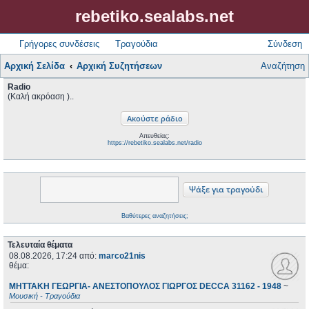
rebetiko.sealabs.net
Γρήγορες συνδέσεις
Τραγούδια
Σύνδεση
Αρχική Σελίδα
Αρχική Συζητήσεων
Αναζήτηση
Radio
(Καλή ακρόαση )..
Απευθείας:
https://rebetiko.sealabs.net/radio
Βαθύτερες αναζητήσεις;
Τελευταία θέματα
08.08.2026, 17:24
από:
marco21nis
θέμα:
ΜΗΤΤΑΚΗ ΓΕΩΡΓΙΑ- ΑΝΕΣΤΟΠΟΥΛΟΣ ΓΙΩΡΓΟΣ DECCA 31162 - 1948
~
Μουσική - Τραγούδια