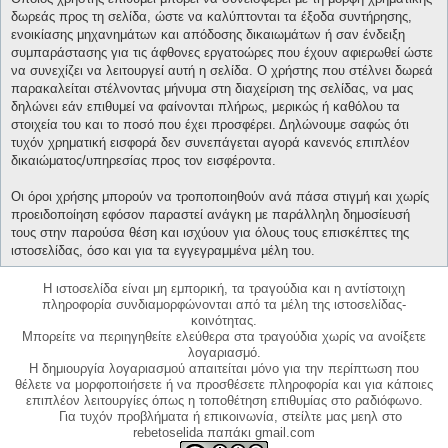
δωρεάς προς τη σελίδα, ώστε να καλύπτονται τα έξοδα συντήρησης,
ενοικίασης μηχανημάτων και απόδοσης δικαιωμάτων ή σαν ένδειξη
συμπαράστασης για τις άφθονες εργατοώρες που έχουν αφιερωθεί ώστε
να συνεχίζει να λειτουργεί αυτή η σελίδα. Ο χρήστης που στέλνει δωρεά
παρακαλείται στέλνοντας μήνυμα στη διαχείριση της σελίδας, να μας
δηλώνει εάν επιθυμεί να φαίνονται πλήρως, μερικώς ή καθόλου τα
στοιχεία του και το ποσό που έχει προσφέρει. Δηλώνουμε σαφώς ότι
τυχόν χρηματική εισφορά δεν συνεπάγεται αγορά κανενός επιπλέον
δικαιώματος/υπηρεσίας προς τον εισφέροντα.
Οι όροι χρήσης μπορούν να τροποποιηθούν ανά πάσα στιγμή και χωρίς
προειδοποίηση εφόσον παραστεί ανάγκη με παράλληλη δημοσίευσή
τους στην παρούσα θέση και ισχύουν για όλους τους επισκέπτες της
ιστοσελίδας, όσο και για τα εγγεγραμμένα μέλη του.
Η ιστοσελίδα είναι μη εμπορική, τα τραγούδια και η αντίστοιχη
πληροφορία συνδιαμορφώνονται από τα μέλη της ιστοσελίδας-
κοινότητας.
Μπορείτε να περιηγηθείτε ελεύθερα στα τραγούδια χωρίς να ανοίξετε
λογαριασμό.
Η δημιουργία λογαριασμού απαιτείται μόνο για την περίπτωση που
θέλετε να μορφοποιήσετε ή να προσθέσετε πληροφορία και για κάποιες
επιπλέον λειτουργίες όπως η τοποθέτηση επιθυμίας στο ραδιόφωνο.
Για τυχόν προβλήματα ή επικοινωνία, στείλτε μας μεηλ στο
rebetoselida παπάκι gmail.com