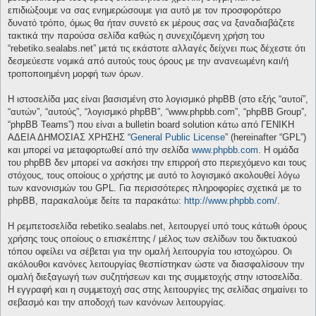
επιδιώξουμε να σας ενημερώσουμε για αυτό με τον προσφορότερο
δυνατό τρόπο, όμως θα ήταν συνετό εκ μέρους σας να ξαναδιαβάζετε
τακτικά την παρούσα σελίδα καθώς η συνεχιζόμενη χρήση του
“rebetiko.sealabs.net” μετά τις εκάστοτε αλλαγές δείχνει πως δέχεστε ότι
δεσμεύεστε νομικά από αυτούς τους όρους με την ανανεωμένη και/ή
τροποποιημένη μορφή των όρων.
Η ιστοσελίδα μας είναι βασισμένη στο λογισμικό phpBB (στο εξής “αυτοί”,
“αυτών”, “αυτούς”, “λογισμικό phpBB”, “www.phpbb.com”, “phpBB Group”,
“phpBB Teams”) που είναι a bulletin board solution κάτω από ΓΕΝΙΚΗ
ΑΔΕΙΑ ΔΗΜΟΣΙΑΣ ΧΡΗΣΗΣ “
General Public License
” (hereinafter “GPL”)
και μπορεί να μεταφορτωθεί από την σελίδα
www.phpbb.com
. Η ομάδα
του phpBB δεν μπορεί να ασκήσει την επιρροή στο περιεχόμενο και τους
στόχους, τους οποίους ο χρήστης με αυτό το λογισμικό ακολουθεί λόγω
των κανονισμών του GPL. Για περισσότερες πληροφορίες σχετικά με το
phpBB, παρακαλούμε δείτε τα παρακάτω:
http://www.phpbb.com/
.
Η ρεμπετοσελίδα rebetiko.sealabs.net, λειτουργεί υπό τους κάτωθι όρους
χρήσης τους οποίους ο επισκέπτης / μέλος των σελίδων του δικτυακού
τόπου οφείλει να σέβεται για την ομαλή λειτουργία του ιστοχώρου. Οι
ακόλουθοι κανόνες λειτουργίας θεσπίστηκαν ώστε να διασφαλίσουν την
ομαλή διεξαγωγή των συζητήσεων και της συμμετοχής στην ιστοσελίδα.
Η εγγραφή και η συμμετοχή σας στης λειτουργίες της σελίδας σημαίνει το
σεβασμό και την αποδοχή των κανόνων λειτουργίας.