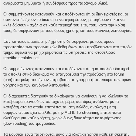
ανάρμοστα μηνύματα ή συνδέσμους προς παράνομο υλικό.
Οι συμμετέχοντες κατανοούν και αποδέχονται ότι οι διαχειριστές και οι
συντονιστές έχουν το δικαίωμα να αφαιρέσουν, μεταφέρουν ή και να
«κλειδώσουν» σχόλια σε κάθε περιοχή του site, που, κατά την κρίση
τους, δε συμφωνούν με τους όρους χρήσης και τους κανόνες λειτουργίας.
Εάν κάποιος επισκέπτης / χρήστης δε συμφωνεί με τους όρους
προστασίας των προσωπικών δεδομένων που προβλέπονται στο παρόν
τμήμα οφείλει να μη χρησιμοποιεί τις υπηρεσίες της ιστοσελίδας
rebetiko.sealabs.net.
Οι συμμετέχοντες κατανοούν και αποδέχονται ότι η ιστοσελίδα διατηρεί
το αποκλειστικό δικαίωμα να απαγορεύσει την πρόσβαση στο forum
(ban) στα μέλη που έχουν παραβιάσει το γράμμα ή το πνεύμα των όρων
χρήσης και των κανόνων λειτουργίας.
Οι διαχειριστές διατηρούν το δικαίωματα να ανοίγουν ή να κλείνουν το
κατέβασμα τραγουδιών σε τυχαίες μέρες και ώρες ανάλογα με τα
κατεβάσματα τα οποία επιτρέπονται στη σελίδα, ανάλογα με τη
συμφωνία που έχει επέλθει με την ΑΕΠΙ. Το streaming επιτρέπεται
ελεύθερα για κάθε χρήστη, χωρίς όμως δυνατότητα καταφόρτωσης
(downloading) του τραγουδιού.
Τα μουσικά έργα παρέχονται μόνο για ιδιωτική χρήση κάθε επισκέπτη /