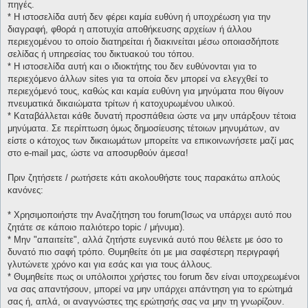
πηγές.
* H ιστοσελίδα αυτή δεν φέρει καμία ευθύνη ή υποχρέωση για την
διαγραφή, φθορά η αποτυχία αποθήκευσης αρχείων ή άλλου
περιεχομένου το οποίο διατηρείται ή διακινείται μέσω οποιασδήποτε
σελίδας ή υπηρεσίας του δικτυακού του τόπου.
* H ιστοσελίδα αυτή και ο ιδιοκτήτης του δεν ευθύνονται για το
περιεχόμενο άλλων sites για τα οποία δεν μπορεί να ελεγχθεί το
περιεχόμενό τους, καθώς και καμία ευθύνη για μηνύματα που θίγουν
πνευματικά δικαιώματα τρίτων ή κατοχυρωμένου υλικού.
* Καταβάλλεται κάθε δυνατή προσπάθεια ώστε να μην υπάρξουν τέτοια
μηνύματα. Σε περίπτωση όμως δημοσίευσης τέτοιων μηνυμάτων, αν
είστε ο κάτοχος των δικαιωμάτων μπορείτε να επικοινωνήσετε μαζί μας
στο e-mail μας, ώστε να αποσυρθούν άμεσα!
Πριν ζητήσετε / ρωτήσετε κάτι ακολουθήστε τους παρακάτω απλούς
κανόνες:
* Χρησιμοποιήστε την Αναζήτηση του forum(Ίσως να υπάρχει αυτό που
ζητάτε σε κάποιο παλιότερο topic / μήνυμα).
* Μην "απαιτείτε", αλλά ζητήστε ευγενικά αυτό που θέλετε με όσο το
δυνατό πιο σαφή τρόπο. Θυμηθείτε ότι με μια σαφέστερη περιγραφή
γλυτώνετε χρόνο και για εσάς και για τους άλλους.
* Θυμηθείτε πως οι υπόλοιποι χρήστες του forum δεν είναι υποχρεωμένοι
να σας απαντήσουν, μπορεί να μην υπάρχει απάντηση για το ερώτημά
σας ή, απλά, οι αναγνώστες της ερώτησής σας να μην τη γνωρίζουν.