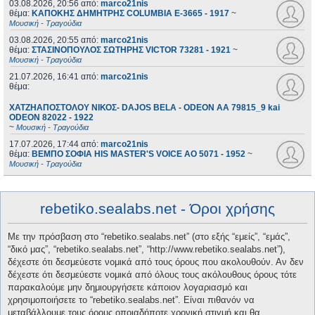
03.08.2026, 20:56
από:
marco21nis
θέμα:
ΚΑΠΟΚΗΣ ΔΗΜΗΤΡΗΣ COLUMBIA E-3665 - 1917
~
Μουσική - Τραγούδια
03.08.2026, 20:55
από:
marco21nis
θέμα:
ΣΤΑΣΙΝΟΠΟΥΛΟΣ ΣΩΤΗΡΗΣ VICTOR 73281 - 1921
~
Μουσική - Τραγούδια
21.07.2026, 16:41
από:
marco21nis
θέμα:
ΧΑΤΖΗΑΠΟΣΤΟΛΟΥ ΝΙΚΟΣ- DAJOS BELA - ODEON AA 79815_9 kai
ODEON 82022 - 1922
~
Μουσική - Τραγούδια
17.07.2026, 17:44
από:
marco21nis
θέμα:
ΒΕΜΠΟ ΣΟΦΙΑ HIS MASTER'S VOICE AO 5071 - 1952
~
Μουσική - Τραγούδια
rebetiko.sealabs.net - Όροι χρήσης
Με την πρόσβαση στο “rebetiko.sealabs.net” (στο εξής “εμείς”, “εμάς”,
“δικό μας”, “rebetiko.sealabs.net”, “http://www.rebetiko.sealabs.net”),
δέχεστε ότι δεσμεύεστε νομικά από τους όρους που ακολουθούν. Αν δεν
δέχεστε ότι δεσμεύεστε νομικά από όλους τους ακόλουθους όρους τότε
παρακαλούμε μην δημιουργήσετε κάποιον λογαριασμό και
χρησιμοποιήσετε το “rebetiko.sealabs.net”. Είναι πιθανόν να
μεταβάλλουμε τους όρους οποιαδήποτε χρονική στιγμή και θα