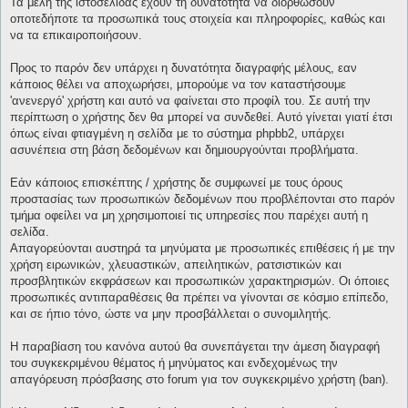
Τα μέλη της ιστοσελίδας έχουν τη δυνατότητα να διορθώσουν
οποτεδήποτε τα προσωπικά τους στοιχεία και πληροφορίες, καθώς και
να τα επικαιροποιήσουν.
Προς το παρόν δεν υπάρχει η δυνατότητα διαγραφής μέλους, εαν
κάποιος θέλει να αποχωρήσει, μπορούμε να τον καταστήσουμε
'ανενεργό' χρήστη και αυτό να φαίνεται στο προφίλ του. Σε αυτή την
περίπτωση ο χρήστης δεν θα μπορεί να συνδεθεί. Αυτό γίνεται γιατί έτσι
όπως είναι φτιαγμένη η σελίδα με το σύστημα phpbb2, υπάρχει
ασυνέπεια στη βάση δεδομένων και δημιουργούνται προβλήματα.
Εάν κάποιος επισκέπτης / χρήστης δε συμφωνεί με τους όρους
προστασίας των προσωπικών δεδομένων που προβλέπονται στο παρόν
τμήμα οφείλει να μη χρησιμοποιεί τις υπηρεσίες που παρέχει αυτή η
σελίδα.
Απαγορεύονται αυστηρά τα μηνύματα με προσωπικές επιθέσεις ή με την
χρήση ειρωνικών, χλευαστικών, απειλητικών, ρατσιστικών και
προσβλητικών εκφράσεων και προσωπικών χαρακτηρισμών. Οι όποιες
προσωπικές αντιπαραθέσεις θα πρέπει να γίνονται σε κόσμιο επίπεδο,
και σε ήπιο τόνο, ώστε να μην προσβάλλεται ο συνομιλητής.
Η παραβίαση του κανόνα αυτού θα συνεπάγεται την άμεση διαγραφή
του συγκεκριμένου θέματος ή μηνύματος και ενδεχομένως την
απαγόρευση πρόσβασης στο forum για τον συγκεκριμένο χρήστη (ban).