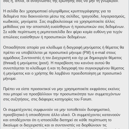
σας ή, απλά, οι αναγνώστες της ερώτησής σας να μην τη γνωρίζουν.
Η σελίδα δεν χρησιμοποιεί αλγορίθμους κρυπτογράφησης για τα
δεδομένα που διακινούνται μέσω της σελίδας, τραγούδια, λογαριασμούς,
κωδικούς, μηνύματα. Σας συμβουλεύουμε να χρησιμοποιείτε άλλες
μεθόδους για την αποστολή ευαίσθητων ή προσωπικών σας δεδομένων.
Σε κάθε περίπτωση η ρεμπετοσελίδα δεν φέρει καμία ευθύνη για τυχόν
απώλειες ευαίσθητων ή προσωπικών δεδομένων.
Οποιαδήποτε απορία για κλείδωμα ή διαγραφή μηνύματος ή θέματος θα
πρέπει να υποβάλλεται με προσωπικό μήνυμα (PM) ή e-mail στους
αρμόδιους Συντονιστές ή τον Διαχειριστή και όχι με δημιουργία θέματος
(thread) ή μηνύματος (post). Η παραβίαση του κανόνα αυτού θα
συνεπάγεται το κλείδωμα ή και τη διαγραφή του συγκεκριμένου θέματος
ή μηνύματος και ο χρήστης θα λαμβάνει προειδοποίηση με προσωπικό
μήνυμα.
Πρέπει να είστε προσεκτικοί να μην χρησιμοποιείτε εκφράσεις εκείνες
που μπορεί να προσβάλλουν την προσωπικότητα των συμμετεχόντων
στις συζητήσεις, στις διάφορες κατηγορίες του Forum.
Οι συμμετέχοντες συμφωνούν να μην τοποθετούν δυσφημιστικό,
προσβλητικό ή οποιοδήποτε άλλο υλικό. Οι συμμετέχοντες κατανοούν
και αποδέχονται ότι η ιστοσελίδα διατηρεί σε κάθε περίπτωση το
δικαίωμα οι διαχειριστές και οι συντονιστές να διορθώνουν τις