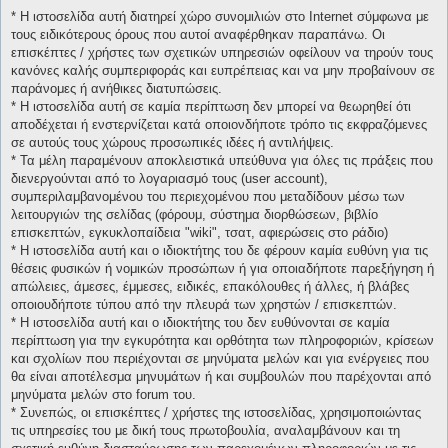
* H ιστοσελίδα αυτή διατηρεί χώρο συνομιλιών στο Internet σύμφωνα με
τους ειδικότερους όρους που αυτοί αναφέρθηκαν παραπάνω. Οι
επισκέπτες / χρήστες των σχετικών υπηρεσιών οφείλουν να τηρούν τους
κανόνες καλής συμπεριφοράς και ευπρέπειας και να μην προβαίνουν σε
παράνομες ή ανήθικες διατυπώσεις.
* H ιστοσελίδα αυτή σε καμία περίπτωση δεν μπορεί να θεωρηθεί ότι
αποδέχεται ή ενστερνίζεται κατά οποιονδήποτε τρόπο τις εκφραζόμενες
σε αυτούς τους χώρους προσωπικές ιδέες ή αντιλήψεις.
* Τα μέλη παραμένουν αποκλειστικά υπεύθυνα για όλες τις πράξεις που
διενεργούνται από το λογαριασμό τους (user account),
συμπεριλαμβανομένου του περιεχομένου που μεταδίδουν μέσω των
λειτουργιών της σελίδας (φόρουμ, σύστημα διορθώσεων, βιβλίο
επισκεπτών, εγκυκλοπαίδεια "wiki", τσατ, αφιερώσεις στο ράδιο)
* H ιστοσελίδα αυτή και ο ιδιοκτήτης του δε φέρουν καμία ευθύνη για τις
θέσεις φυσικών ή νομικών προσώπων ή για οποιαδήποτε παρεξήγηση ή
απώλειες, άμεσες, έμμεσες, ειδικές, επακόλουθες ή άλλες, ή βλάβες
οποιουδήποτε τύπου από την πλευρά των χρηστών / επισκεπτών.
* H ιστοσελίδα αυτή και ο ιδιοκτήτης του δεν ευθύνονται σε καμία
περίπτωση για την εγκυρότητα και ορθότητα των πληροφοριών, κρίσεων
και σχολίων που περιέχονται σε μηνύματα μελών και για ενέργειες που
θα είναι αποτέλεσμα μηνυμάτων ή και συμβουλών που παρέχονται από
μηνύματα μελών στο forum του.
* Συνεπώς, οι επισκέπτες / χρήστες της ιστοσελίδας, χρησιμοποιώντας
τις υπηρεσίες του με δική τους πρωτοβουλία, αναλαμβάνουν και τη