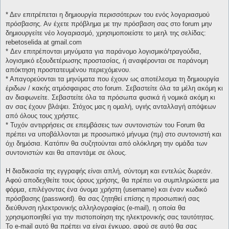
* Δεν επιτρέπεται η δημιουργία περισσότερων του ενός λογαριασμού
πρόσβασης. Αν έχετε πρόβλημα με την πρόσβαση σας στο forum μην
δημιουργείτε νέο λογαριασμό, χρησιμοποιείστε το μεηλ της σελίδας:
rebetoselida at gmail.com
* Δεν επιτρέπονται μηνύματα για παράνομο λογισμικό/τραγούδια,
λογισμικό εξουδετέρωσης προστασίας, ή αναφέρονται σε παράνομη
απόκτηση προστατευμένου περιεχόμενου.
* Απαγορεύονται τα μηνύματα που έχουν ως αποτέλεσμα τη δημιουργία
έριδων / κακής ατμόσφαιρας στο forum. Σεβαστείτε όλα τα μέλη ακόμη κι
αν διαφωνείτε. Σεβαστείτε όλα τα πρόσωπα φυσικά ή νομικά ακόμη κι
αν σας έχουν βλάψει. Στόχος μας η ομαλή, υγιής ανταλλαγή απόψεων
από όλους τους χρήστες.
* Τυχόν αντιρρήσεις σε επεμβάσεις των συντονιστών του Forum θα
πρέπει να υποβάλλονται με προσωπικό μήνυμα (πμ) στο συντονιστή και
όχι δημόσια. Κατόπιν θα συζητούνται από ολόκληρη την ομάδα των
συντονιστών και θα απαντάμε σε όλους.
Η διαδικασία της εγγραφής είναι απλή, σύντομη και εντελώς δωρεάν.
Αφού αποδεχθείτε τους όρους χρήσης, θα πρέπει να συμπληρώσετε μια
φόρμα, επιλέγοντας ένα όνομα χρήστη (username) και έναν κωδικό
πρόσβασης (password). θα σας ζητηθεί επίσης η προσωπική σας
διεύθυνση ηλεκτρονικής αλληλογραφίας (e-mail), η οποία θα
χρησιμοποιηθεί για την πιστοποίηση της ηλεκτρονικής σας ταυτότητας.
Το e-mail αυτό θα πρέπει να είναι έγκυρο, αφού σε αυτό θα σας