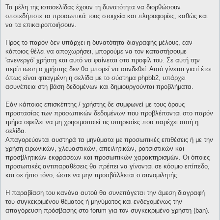
Τα μέλη της ιστοσελίδας έχουν τη δυνατότητα να διορθώσουν
οποτεδήποτε τα προσωπικά τους στοιχεία και πληροφορίες, καθώς και
να τα επικαιροποιήσουν.
Προς το παρόν δεν υπάρχει η δυνατότητα διαγραφής μέλους, εαν
κάποιος θέλει να αποχωρήσει, μπορούμε να τον καταστήσουμε
'ανενεργό' χρήστη και αυτό να φαίνεται στο προφίλ του. Σε αυτή την
περίπτωση ο χρήστης δεν θα μπορεί να συνδεθεί. Αυτό γίνεται γιατί έτσι
όπως είναι φτιαγμένη η σελίδα με το σύστημα phpbb2, υπάρχει
ασυνέπεια στη βάση δεδομένων και δημιουργούνται προβλήματα.
Εάν κάποιος επισκέπτης / χρήστης δε συμφωνεί με τους όρους
προστασίας των προσωπικών δεδομένων που προβλέπονται στο παρόν
τμήμα οφείλει να μη χρησιμοποιεί τις υπηρεσίες που παρέχει αυτή η
σελίδα.
Απαγορεύονται αυστηρά τα μηνύματα με προσωπικές επιθέσεις ή με την
χρήση ειρωνικών, χλευαστικών, απειλητικών, ρατσιστικών και
προσβλητικών εκφράσεων και προσωπικών χαρακτηρισμών. Οι όποιες
προσωπικές αντιπαραθέσεις θα πρέπει να γίνονται σε κόσμιο επίπεδο,
και σε ήπιο τόνο, ώστε να μην προσβάλλεται ο συνομιλητής.
Η παραβίαση του κανόνα αυτού θα συνεπάγεται την άμεση διαγραφή
του συγκεκριμένου θέματος ή μηνύματος και ενδεχομένως την
απαγόρευση πρόσβασης στο forum για τον συγκεκριμένο χρήστη (ban).