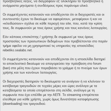
προσβλητικές λέξεις, να διαγράφουν εξ' ολοκλήρου τα προσβλητικά ή
ανάρμοστα μηνύματα ή συνδέσμους προς παράνομο υλικό.
Οι συμμετέχοντες κατανοούν και αποδέχονται ότι οι διαχειριστές και οι
συντονιστές έχουν το δικαίωμα να αφαιρέσουν, μεταφέρουν ή και να
«κλειδώσουν» σχόλια σε κάθε περιοχή του site, που, κατά την κρίση
τους, δε συμφωνούν με τους όρους χρήσης και τους κανόνες λειτουργίας.
Εάν κάποιος επισκέπτης / χρήστης δε συμφωνεί με τους όρους
προστασίας των προσωπικών δεδομένων που προβλέπονται στο παρόν
τμήμα οφείλει να μη χρησιμοποιεί τις υπηρεσίες της ιστοσελίδας
rebetiko.sealabs.net.
Οι συμμετέχοντες κατανοούν και αποδέχονται ότι η ιστοσελίδα διατηρεί
το αποκλειστικό δικαίωμα να απαγορεύσει την πρόσβαση στο forum
(ban) στα μέλη που έχουν παραβιάσει το γράμμα ή το πνεύμα των όρων
χρήσης και των κανόνων λειτουργίας.
Οι διαχειριστές διατηρούν το δικαίωματα να ανοίγουν ή να κλείνουν το
κατέβασμα τραγουδιών σε τυχαίες μέρες και ώρες ανάλογα με τα
κατεβάσματα τα οποία επιτρέπονται στη σελίδα, ανάλογα με τη
συμφωνία που έχει επέλθει με την ΑΕΠΙ. Το streaming επιτρέπεται
ελεύθερα για κάθε χρήστη, χωρίς όμως δυνατότητα καταφόρτωσης
(downloading) του τραγουδιού.