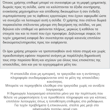
Όποιος χρήστης επιθυμεί μπορεί να συνεισφέρει με τη μορφή χρηματικής
δωρεάς προς τη σελίδα, ώστε να καλύπτονται τα έξοδα συντήρησης,
ενοικίασης μηχανημάτων και απόδοσης δικαιωμάτων ή σαν ένδειξη
συμπαράστασης για τις άφθονες εργατοώρες που έχουν αφιερωθεί ώστε
να συνεχίζει να λειτουργεί αυτή η σελίδα. Ο χρήστης που στέλνει δωρεά
παρακαλείται στέλνοντας μήνυμα στη διαχείριση της σελίδας, να μας
δηλώνει εάν επιθυμεί να φαίνονται πλήρως, μερικώς ή καθόλου τα
στοιχεία του και το ποσό που έχει προσφέρει. Δηλώνουμε σαφώς ότι
τυχόν χρηματική εισφορά δεν συνεπάγεται αγορά κανενός επιπλέον
δικαιώματος/υπηρεσίας προς τον εισφέροντα.
Οι όροι χρήσης μπορούν να τροποποιηθούν ανά πάσα στιγμή και χωρίς
προειδοποίηση εφόσον παραστεί ανάγκη με παράλληλη δημοσίευσή
τους στην παρούσα θέση και ισχύουν για όλους τους επισκέπτες της
ιστοσελίδας, όσο και για τα εγγεγραμμένα μέλη του.
Η ιστοσελίδα είναι μη εμπορική, τα τραγούδια και η αντίστοιχη
πληροφορία συνδιαμορφώνονται από τα μέλη της ιστοσελίδας-
κοινότητας.
Μπορείτε να περιηγηθείτε ελεύθερα στα τραγούδια χωρίς να ανοίξετε
λογαριασμό.
Η δημιουργία λογαριασμού απαιτείται μόνο για την περίπτωση που
θέλετε να μορφοποιήσετε ή να προσθέσετε πληροφορία και για κάποιες
επιπλέον λειτουργίες όπως η τοποθέτηση επιθυμίας στο ραδιόφωνο.
Για τυχόν προβλήματα ή επικοινωνία, στείλτε μας μεηλ στο
rebetoselida παπάκι gmail.com