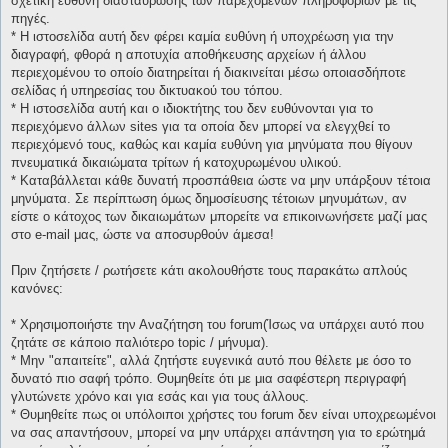
σχετική ευθύνη διασταύρωσης των παρεχομένων πληροφοριών με τις
πηγές.
* H ιστοσελίδα αυτή δεν φέρει καμία ευθύνη ή υποχρέωση για την
διαγραφή, φθορά η αποτυχία αποθήκευσης αρχείων ή άλλου
περιεχομένου το οποίο διατηρείται ή διακινείται μέσω οποιασδήποτε
σελίδας ή υπηρεσίας του δικτυακού του τόπου.
* H ιστοσελίδα αυτή και ο ιδιοκτήτης του δεν ευθύνονται για το
περιεχόμενο άλλων sites για τα οποία δεν μπορεί να ελεγχθεί το
περιεχόμενό τους, καθώς και καμία ευθύνη για μηνύματα που θίγουν
πνευματικά δικαιώματα τρίτων ή κατοχυρωμένου υλικού.
* Καταβάλλεται κάθε δυνατή προσπάθεια ώστε να μην υπάρξουν τέτοια
μηνύματα. Σε περίπτωση όμως δημοσίευσης τέτοιων μηνυμάτων, αν
είστε ο κάτοχος των δικαιωμάτων μπορείτε να επικοινωνήσετε μαζί μας
στο e-mail μας, ώστε να αποσυρθούν άμεσα!
Πριν ζητήσετε / ρωτήσετε κάτι ακολουθήστε τους παρακάτω απλούς
κανόνες:
* Χρησιμοποιήστε την Αναζήτηση του forum(Ίσως να υπάρχει αυτό που
ζητάτε σε κάποιο παλιότερο topic / μήνυμα).
* Μην "απαιτείτε", αλλά ζητήστε ευγενικά αυτό που θέλετε με όσο το
δυνατό πιο σαφή τρόπο. Θυμηθείτε ότι με μια σαφέστερη περιγραφή
γλυτώνετε χρόνο και για εσάς και για τους άλλους.
* Θυμηθείτε πως οι υπόλοιποι χρήστες του forum δεν είναι υποχρεωμένοι
να σας απαντήσουν, μπορεί να μην υπάρχει απάντηση για το ερώτημά