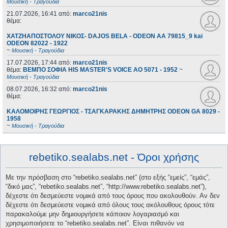
Μουσική - Τραγούδια
21.07.2026, 16:41
από:
marco21nis
θέμα:
ΧΑΤΖΗΑΠΟΣΤΟΛΟΥ ΝΙΚΟΣ- DAJOS BELA - ODEON AA 79815_9 kai
ODEON 82022 - 1922
~
Μουσική - Τραγούδια
17.07.2026, 17:44
από:
marco21nis
θέμα:
ΒΕΜΠΟ ΣΟΦΙΑ HIS MASTER'S VOICE AO 5071 - 1952
~
Μουσική - Τραγούδια
08.07.2026, 16:32
από:
marco21nis
θέμα:
ΚΑΛΟΜΟΙΡΗΣ ΓΕΩΡΓΙΟΣ - ΤΣΑΓΚΑΡΑΚΗΣ ΔΗΜΗΤΡΗΣ ODEON GA 8029 -
1958
~
Μουσική - Τραγούδια
rebetiko.sealabs.net - Όροι χρήσης
Με την πρόσβαση στο “rebetiko.sealabs.net” (στο εξής “εμείς”, “εμάς”,
“δικό μας”, “rebetiko.sealabs.net”, “http://www.rebetiko.sealabs.net”),
δέχεστε ότι δεσμεύεστε νομικά από τους όρους που ακολουθούν. Αν δεν
δέχεστε ότι δεσμεύεστε νομικά από όλους τους ακόλουθους όρους τότε
παρακαλούμε μην δημιουργήσετε κάποιον λογαριασμό και
χρησιμοποιήσετε το “rebetiko.sealabs.net”. Είναι πιθανόν να