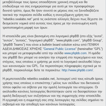
μεταβάλλουμε τους όρους οποιαδήποτε χρονική στιγμή και θα
επιδιώξουμε να σας ενημερώσουμε για αυτό με τον προσφορότερο
δυνατό τρόπο, όμως θα ήταν συνετό εκ μέρους σας να ξαναδιαβάζετε
τακτικά την παρούσα σελίδα καθώς η συνεχιζόμενη χρήση του
“rebetiko.sealabs.net” μετά τις εκάστοτε αλλαγές δείχνει πως δέχεστε ότι
δεσμεύεστε νομικά από αυτούς τους όρους με την ανανεωμένη και/ή
τροποποιημένη μορφή των όρων.
Η ιστοσελίδα μας είναι βασισμένη στο λογισμικό phpBB (στο εξής “αυτοί”,
“αυτών”, “αυτούς”, “λογισμικό phpBB”, “www.phpbb.com”, “phpBB Group”,
“phpBB Teams”) που είναι a bulletin board solution κάτω από ΓΕΝΙΚΗ
ΑΔΕΙΑ ΔΗΜΟΣΙΑΣ ΧΡΗΣΗΣ “
General Public License
” (hereinafter “GPL”)
και μπορεί να μεταφορτωθεί από την σελίδα
www.phpbb.com
. Η ομάδα
του phpBB δεν μπορεί να ασκήσει την επιρροή στο περιεχόμενο και τους
στόχους, τους οποίους ο χρήστης με αυτό το λογισμικό ακολουθεί λόγω
των κανονισμών του GPL. Για περισσότερες πληροφορίες σχετικά με το
phpBB, παρακαλούμε δείτε τα παρακάτω:
http://www.phpbb.com/
.
Η ρεμπετοσελίδα rebetiko.sealabs.net, λειτουργεί υπό τους κάτωθι όρους
χρήσης τους οποίους ο επισκέπτης / μέλος των σελίδων του δικτυακού
τόπου οφείλει να σέβεται για την ομαλή λειτουργία του ιστοχώρου. Οι
ακόλουθοι κανόνες λειτουργίας θεσπίστηκαν ώστε να διασφαλίσουν την
ομαλή διεξαγωγή των συζητήσεων και της συμμετοχής στην ιστοσελίδα.
Η εγγραφή και η συμμετοχή σας στης λειτουργίες της σελίδας σημαίνει το
σεβασμό και την αποδοχή των κανόνων λειτουργίας.