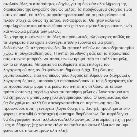
σταλούν όλες οι απαραίτητες οδηγίες για τη δωρεάν ολοκλήρωση της
διαδικασίας της εγγραφής σας ως μέλος. Τα προηγούμενα στοιχεία είναι
υποχρεωτικά, επιπλέον μπορείτε προαιρετικά να συμπληρώσετε επί
πλέον στοιχεία, όπως πχ τόπος, ενδιαφέροντα. Θα ήταν καλό να
συμπληρώσετε και κάποια τέτοια στοιχεία για την καλύτερη επικοινωνία
και γνωριμία μεταξύ των μελών.
Ως χρήστης συμφωνείτε ότι όλες οι προσωπικές πληροφορίες καθώς και
τα μηνύματα που έχετε εισαγάγει αποθηκεύονται σε μια βάση
δεδομένων. Οι πληροφορίες δεν θα αποκαλυφθούν σε οποιοδήποτε τρίτο
χωρίς τη συγκατάθεσή σας. Η e-mail διεύθυνση σας και τα προσωπικά
σας στοιχεία μπορούν να παραμείνουν κρυφά από τα υπόλοιπα μέλη,
αν το επιθυμείτε. Μπορείτε να καθορίσετε στις επιλογές του
λογαριασμού σας αν θα φαίνονται δημόσια ή όχι. Τα μέλη της
ρεμπετοσελίδας, που για δικούς τους λόγους επιθυμούν να διαγραφεί ο
λογαριασμός τους, μπορούν να επικοινωνήσουν με τους διαχειριστές είτε
με προσωπικό μήνυμα είτε μέσω του e-mail της σελίδας, με τέτοιον
τρόπο ώστε να μπορεί να γίνει ταυτοποίηση μέλους / λογαριασμού και
να ζητήσουν την διαγραφή του λογαριασμού τους. Ο λογαριασμός δεν
θα διαγράφεται αλλά θα απενεργοποιείται σε περίπτωση που θα
προξενούσε αυτή η ενέργεια (λόγω δομής της βάσης), προβλήματα στο
φόρουμ, στο wiki (κατάστιχα) ή σύστημα διορθώσεων. Για παράδειγμα
να διαγραφούν πόστ, αλλάζοντας/αλλοιώνοντας το ιστορικό ή πχ τη ροή
μιας συζήτησης (πχ να απαντάνε σε αυτά απο κατω άλλοι και να μην
φαίνεται σε τί απαντήσαν κλπ κλπ).