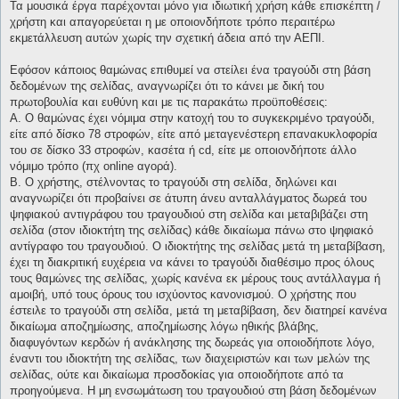
Τα μουσικά έργα παρέχονται μόνο για ιδιωτική χρήση κάθε επισκέπτη /
χρήστη και απαγορεύεται η με οποιονδήποτε τρόπο περαιτέρω
εκμετάλλευση αυτών χωρίς την σχετική άδεια από την ΑΕΠΙ.
Εφόσον κάποιος θαμώνας επιθυμεί να στείλει ένα τραγούδι στη βάση
δεδομένων της σελίδας, αναγνωρίζει ότι το κάνει με δική του
πρωτοβουλία και ευθύνη και με τις παρακάτω προϋποθέσεις:
Α. Ο θαμώνας έχει νόμιμα στην κατοχή του το συγκεκριμένο τραγούδι,
είτε από δίσκο 78 στροφών, είτε από μεταγενέστερη επανακυκλοφορία
του σε δίσκο 33 στροφών, κασέτα ή cd, είτε με οποιονδήποτε άλλο
νόμιμο τρόπο (πχ online αγορά).
Β. Ο χρήστης, στέλνοντας το τραγούδι στη σελίδα, δηλώνει και
αναγνωρίζει ότι προβαίνει σε άτυπη άνευ ανταλλάγματος δωρεά του
ψηφιακού αντιγράφου του τραγουδιού στη σελίδα και μεταβιβάζει στη
σελίδα (στον ιδιοκτήτη της σελίδας) κάθε δικαίωμα πάνω στο ψηφιακό
αντίγραφο του τραγουδιού. Ο ιδιοκτήτης της σελίδας μετά τη μεταβίβαση,
έχει τη διακριτική ευχέρεια να κάνει το τραγούδι διαθέσιμο προς όλους
τους θαμώνες της σελίδας, χωρίς κανένα εκ μέρους τους αντάλλαγμα ή
αμοιβή, υπό τους όρους του ισχύοντος κανονισμού. Ο χρήστης που
έστειλε το τραγούδι στη σελίδα, μετά τη μεταβίβαση, δεν διατηρεί κανένα
δικαίωμα αποζημίωσης, αποζημίωσης λόγω ηθικής βλάβης,
διαφυγόντων κερδών ή ανάκλησης της δωρεάς για οποιοδήποτε λόγο,
έναντι του ιδιοκτήτη της σελίδας, των διαχειριστών και των μελών της
σελίδας, ούτε και δικαίωμα προσδοκίας για οποιοδήποτε από τα
προηγούμενα. Η μη ενσωμάτωση του τραγουδιού στη βάση δεδομένων