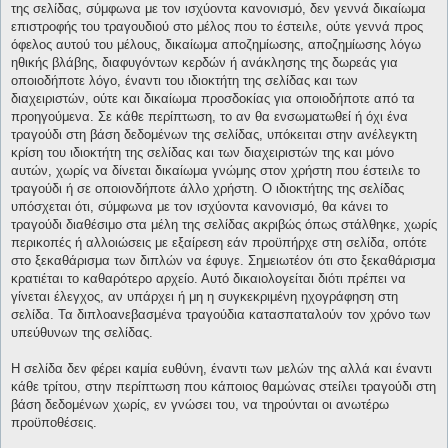
της σελίδας, σύμφωνα με τον ισχύοντα κανονισμό, δεν γεννά δικαίωμα
επιστροφής του τραγουδιού στο μέλος που το έστειλε, ούτε γεννά προς
όφελος αυτού του μέλους, δικαίωμα αποζημίωσης, αποζημίωσης λόγω
ηθικής βλάβης, διαφυγόντων κερδών ή ανάκλησης της δωρεάς για
οποιοδήποτε λόγο, έναντι του ιδιοκτήτη της σελίδας και των
διαχειριστών, ούτε και δικαίωμα προσδοκίας για οποιοδήποτε από τα
προηγούμενα. Σε κάθε περίπτωση, το αν θα ενσωματωθεί ή όχι ένα
τραγούδι στη βάση δεδομένων της σελίδας, υπόκειται στην ανέλεγκτη
κρίση του ιδιοκτήτη της σελίδας και των διαχειριστών της και μόνο
αυτών, χωρίς να δίνεται δικαίωμα γνώμης στον χρήστη που έστειλε το
τραγούδι ή σε οποιονδήποτε άλλο χρήστη. Ο ιδιοκτήτης της σελίδας
υπόσχεται ότι, σύμφωνα με τον ισχύοντα κανονισμό, θα κάνει το
τραγούδι διαθέσιμο στα μέλη της σελίδας ακριβώς όπως στάλθηκε, χωρίς
περικοπές ή αλλοιώσεις με εξαίρεση εάν προϋπήρχε στη σελίδα, οπότε
στο ξεκαθάρισμα των διπλών να έφυγε. Σημειωτέον ότι στο ξεκαθάρισμα
κρατιέται το καθαρότερο αρχείο. Αυτό δικαιολογείται διότι πρέπει να
γίνεται έλεγχος, αν υπάρχει ή μη η συγκεκριμένη ηχογράφηση στη
σελίδα. Τα διπλοανεβασμένα τραγούδια κατασπαταλούν τον χρόνο των
υπεύθυνων της σελίδας.
Η σελίδα δεν φέρει καμία ευθύνη, έναντι των μελών της αλλά και έναντι
κάθε τρίτου, στην περίπτωση που κάποιος θαμώνας στείλει τραγούδι στη
βάση δεδομένων χωρίς, εν γνώσει του, να τηρούνται οι ανωτέρω
προϋποθέσεις.