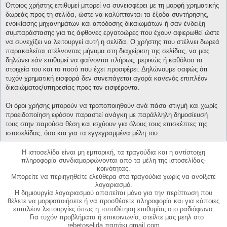
Όποιος χρήστης επιθυμεί μπορεί να συνεισφέρει με τη μορφή χρηματικής
δωρεάς προς τη σελίδα, ώστε να καλύπτονται τα έξοδα συντήρησης,
ενοικίασης μηχανημάτων και απόδοσης δικαιωμάτων ή σαν ένδειξη
συμπαράστασης για τις άφθονες εργατοώρες που έχουν αφιερωθεί ώστε
να συνεχίζει να λειτουργεί αυτή η σελίδα. Ο χρήστης που στέλνει δωρεά
παρακαλείται στέλνοντας μήνυμα στη διαχείριση της σελίδας, να μας
δηλώνει εάν επιθυμεί να φαίνονται πλήρως, μερικώς ή καθόλου τα
στοιχεία του και το ποσό που έχει προσφέρει. Δηλώνουμε σαφώς ότι
τυχόν χρηματική εισφορά δεν συνεπάγεται αγορά κανενός επιπλέον
δικαιώματος/υπηρεσίας προς τον εισφέροντα.
Οι όροι χρήσης μπορούν να τροποποιηθούν ανά πάσα στιγμή και χωρίς
προειδοποίηση εφόσον παραστεί ανάγκη με παράλληλη δημοσίευσή
τους στην παρούσα θέση και ισχύουν για όλους τους επισκέπτες της
ιστοσελίδας, όσο και για τα εγγεγραμμένα μέλη του.
Η ιστοσελίδα είναι μη εμπορική, τα τραγούδια και η αντίστοιχη
πληροφορία συνδιαμορφώνονται από τα μέλη της ιστοσελίδας-
κοινότητας.
Μπορείτε να περιηγηθείτε ελεύθερα στα τραγούδια χωρίς να ανοίξετε
λογαριασμό.
Η δημιουργία λογαριασμού απαιτείται μόνο για την περίπτωση που
θέλετε να μορφοποιήσετε ή να προσθέσετε πληροφορία και για κάποιες
επιπλέον λειτουργίες όπως η τοποθέτηση επιθυμίας στο ραδιόφωνο.
Για τυχόν προβλήματα ή επικοινωνία, στείλτε μας μεηλ στο
rebetoselida παπάκι gmail.com