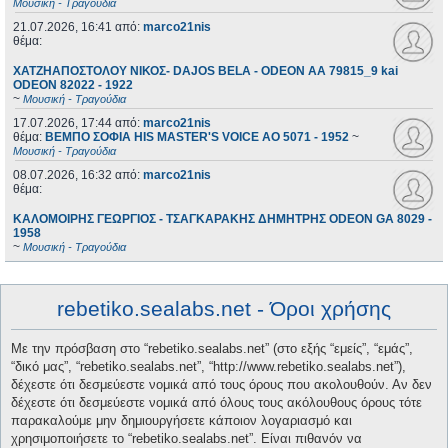
Μουσική - Τραγούδια
21.07.2026, 16:41
από:
marco21nis
θέμα:
ΧΑΤΖΗΑΠΟΣΤΟΛΟΥ ΝΙΚΟΣ- DAJOS BELA - ODEON AA 79815_9 kai
ODEON 82022 - 1922
~
Μουσική - Τραγούδια
17.07.2026, 17:44
από:
marco21nis
θέμα:
ΒΕΜΠΟ ΣΟΦΙΑ HIS MASTER'S VOICE AO 5071 - 1952
~
Μουσική - Τραγούδια
08.07.2026, 16:32
από:
marco21nis
θέμα:
ΚΑΛΟΜΟΙΡΗΣ ΓΕΩΡΓΙΟΣ - ΤΣΑΓΚΑΡΑΚΗΣ ΔΗΜΗΤΡΗΣ ODEON GA 8029 -
1958
~
Μουσική - Τραγούδια
rebetiko.sealabs.net - Όροι χρήσης
Με την πρόσβαση στο “rebetiko.sealabs.net” (στο εξής “εμείς”, “εμάς”,
“δικό μας”, “rebetiko.sealabs.net”, “http://www.rebetiko.sealabs.net”),
δέχεστε ότι δεσμεύεστε νομικά από τους όρους που ακολουθούν. Αν δεν
δέχεστε ότι δεσμεύεστε νομικά από όλους τους ακόλουθους όρους τότε
παρακαλούμε μην δημιουργήσετε κάποιον λογαριασμό και
χρησιμοποιήσετε το “rebetiko.sealabs.net”. Είναι πιθανόν να