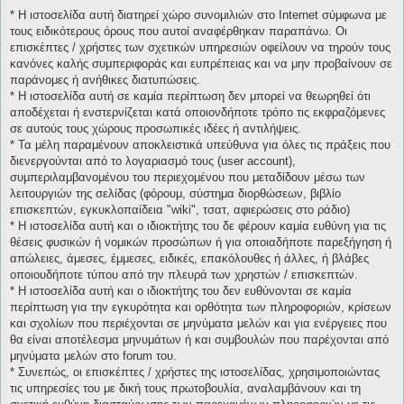
* H ιστοσελίδα αυτή διατηρεί χώρο συνομιλιών στο Internet σύμφωνα με
τους ειδικότερους όρους που αυτοί αναφέρθηκαν παραπάνω. Οι
επισκέπτες / χρήστες των σχετικών υπηρεσιών οφείλουν να τηρούν τους
κανόνες καλής συμπεριφοράς και ευπρέπειας και να μην προβαίνουν σε
παράνομες ή ανήθικες διατυπώσεις.
* H ιστοσελίδα αυτή σε καμία περίπτωση δεν μπορεί να θεωρηθεί ότι
αποδέχεται ή ενστερνίζεται κατά οποιονδήποτε τρόπο τις εκφραζόμενες
σε αυτούς τους χώρους προσωπικές ιδέες ή αντιλήψεις.
* Τα μέλη παραμένουν αποκλειστικά υπεύθυνα για όλες τις πράξεις που
διενεργούνται από το λογαριασμό τους (user account),
συμπεριλαμβανομένου του περιεχομένου που μεταδίδουν μέσω των
λειτουργιών της σελίδας (φόρουμ, σύστημα διορθώσεων, βιβλίο
επισκεπτών, εγκυκλοπαίδεια "wiki", τσατ, αφιερώσεις στο ράδιο)
* H ιστοσελίδα αυτή και ο ιδιοκτήτης του δε φέρουν καμία ευθύνη για τις
θέσεις φυσικών ή νομικών προσώπων ή για οποιαδήποτε παρεξήγηση ή
απώλειες, άμεσες, έμμεσες, ειδικές, επακόλουθες ή άλλες, ή βλάβες
οποιουδήποτε τύπου από την πλευρά των χρηστών / επισκεπτών.
* H ιστοσελίδα αυτή και ο ιδιοκτήτης του δεν ευθύνονται σε καμία
περίπτωση για την εγκυρότητα και ορθότητα των πληροφοριών, κρίσεων
και σχολίων που περιέχονται σε μηνύματα μελών και για ενέργειες που
θα είναι αποτέλεσμα μηνυμάτων ή και συμβουλών που παρέχονται από
μηνύματα μελών στο forum του.
* Συνεπώς, οι επισκέπτες / χρήστες της ιστοσελίδας, χρησιμοποιώντας
τις υπηρεσίες του με δική τους πρωτοβουλία, αναλαμβάνουν και τη