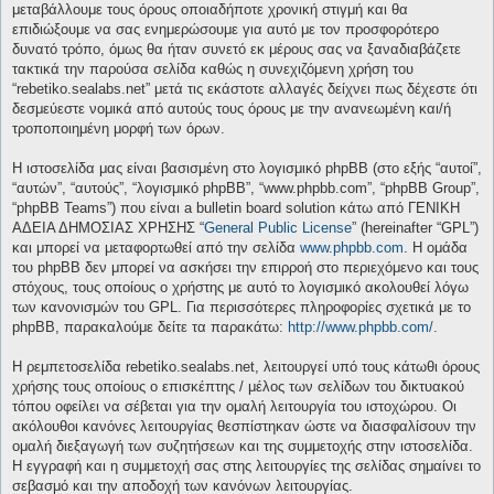
μεταβάλλουμε τους όρους οποιαδήποτε χρονική στιγμή και θα
επιδιώξουμε να σας ενημερώσουμε για αυτό με τον προσφορότερο
δυνατό τρόπο, όμως θα ήταν συνετό εκ μέρους σας να ξαναδιαβάζετε
τακτικά την παρούσα σελίδα καθώς η συνεχιζόμενη χρήση του
“rebetiko.sealabs.net” μετά τις εκάστοτε αλλαγές δείχνει πως δέχεστε ότι
δεσμεύεστε νομικά από αυτούς τους όρους με την ανανεωμένη και/ή
τροποποιημένη μορφή των όρων.
Η ιστοσελίδα μας είναι βασισμένη στο λογισμικό phpBB (στο εξής “αυτοί”,
“αυτών”, “αυτούς”, “λογισμικό phpBB”, “www.phpbb.com”, “phpBB Group”,
“phpBB Teams”) που είναι a bulletin board solution κάτω από ΓΕΝΙΚΗ
ΑΔΕΙΑ ΔΗΜΟΣΙΑΣ ΧΡΗΣΗΣ “
General Public License
” (hereinafter “GPL”)
και μπορεί να μεταφορτωθεί από την σελίδα
www.phpbb.com
. Η ομάδα
του phpBB δεν μπορεί να ασκήσει την επιρροή στο περιεχόμενο και τους
στόχους, τους οποίους ο χρήστης με αυτό το λογισμικό ακολουθεί λόγω
των κανονισμών του GPL. Για περισσότερες πληροφορίες σχετικά με το
phpBB, παρακαλούμε δείτε τα παρακάτω:
http://www.phpbb.com/
.
Η ρεμπετοσελίδα rebetiko.sealabs.net, λειτουργεί υπό τους κάτωθι όρους
χρήσης τους οποίους ο επισκέπτης / μέλος των σελίδων του δικτυακού
τόπου οφείλει να σέβεται για την ομαλή λειτουργία του ιστοχώρου. Οι
ακόλουθοι κανόνες λειτουργίας θεσπίστηκαν ώστε να διασφαλίσουν την
ομαλή διεξαγωγή των συζητήσεων και της συμμετοχής στην ιστοσελίδα.
Η εγγραφή και η συμμετοχή σας στης λειτουργίες της σελίδας σημαίνει το
σεβασμό και την αποδοχή των κανόνων λειτουργίας.