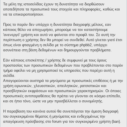
Τα μέλη της ιστοσελίδας έχουν τη δυνατότητα να διορθώσουν
οποτεδήποτε τα προσωπικά τους στοιχεία και πληροφορίες, καθώς και
να τα επικαιροποιήσουν.
Προς το παρόν δεν υπάρχει η δυνατότητα διαγραφής μέλους, εαν
κάποιος θέλει να αποχωρήσει, μπορούμε να τον καταστήσουμε
'ανενεργό' χρήστη και αυτό να φαίνεται στο προφίλ του. Σε αυτή την
περίπτωση ο χρήστης δεν θα μπορεί να συνδεθεί. Αυτό γίνεται γιατί έτσι
όπως είναι φτιαγμένη η σελίδα με το σύστημα phpbb2, υπάρχει
ασυνέπεια στη βάση δεδομένων και δημιουργούνται προβλήματα.
Εάν κάποιος επισκέπτης / χρήστης δε συμφωνεί με τους όρους
προστασίας των προσωπικών δεδομένων που προβλέπονται στο παρόν
τμήμα οφείλει να μη χρησιμοποιεί τις υπηρεσίες που παρέχει αυτή η
σελίδα.
Απαγορεύονται αυστηρά τα μηνύματα με προσωπικές επιθέσεις ή με την
χρήση ειρωνικών, χλευαστικών, απειλητικών, ρατσιστικών και
προσβλητικών εκφράσεων και προσωπικών χαρακτηρισμών. Οι όποιες
προσωπικές αντιπαραθέσεις θα πρέπει να γίνονται σε κόσμιο επίπεδο,
και σε ήπιο τόνο, ώστε να μην προσβάλλεται ο συνομιλητής.
Η παραβίαση του κανόνα αυτού θα συνεπάγεται την άμεση διαγραφή
του συγκεκριμένου θέματος ή μηνύματος και ενδεχομένως την
απαγόρευση πρόσβασης στο forum για τον συγκεκριμένο χρήστη (ban).