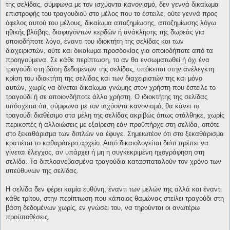
της σελίδας, σύμφωνα με τον ισχύοντα κανονισμό, δεν γεννά δικαίωμα
επιστροφής του τραγουδιού στο μέλος που το έστειλε, ούτε γεννά προς
όφελος αυτού του μέλους, δικαίωμα αποζημίωσης, αποζημίωσης λόγω
ηθικής βλάβης, διαφυγόντων κερδών ή ανάκλησης της δωρεάς για
οποιοδήποτε λόγο, έναντι του ιδιοκτήτη της σελίδας και των
διαχειριστών, ούτε και δικαίωμα προσδοκίας για οποιοδήποτε από τα
προηγούμενα. Σε κάθε περίπτωση, το αν θα ενσωματωθεί ή όχι ένα
τραγούδι στη βάση δεδομένων της σελίδας, υπόκειται στην ανέλεγκτη
κρίση του ιδιοκτήτη της σελίδας και των διαχειριστών της και μόνο
αυτών, χωρίς να δίνεται δικαίωμα γνώμης στον χρήστη που έστειλε το
τραγούδι ή σε οποιονδήποτε άλλο χρήστη. Ο ιδιοκτήτης της σελίδας
υπόσχεται ότι, σύμφωνα με τον ισχύοντα κανονισμό, θα κάνει το
τραγούδι διαθέσιμο στα μέλη της σελίδας ακριβώς όπως στάλθηκε, χωρίς
περικοπές ή αλλοιώσεις με εξαίρεση εάν προϋπήρχε στη σελίδα, οπότε
στο ξεκαθάρισμα των διπλών να έφυγε. Σημειωτέον ότι στο ξεκαθάρισμα
κρατιέται το καθαρότερο αρχείο. Αυτό δικαιολογείται διότι πρέπει να
γίνεται έλεγχος, αν υπάρχει ή μη η συγκεκριμένη ηχογράφηση στη
σελίδα. Τα διπλοανεβασμένα τραγούδια κατασπαταλούν τον χρόνο των
υπεύθυνων της σελίδας.
Η σελίδα δεν φέρει καμία ευθύνη, έναντι των μελών της αλλά και έναντι
κάθε τρίτου, στην περίπτωση που κάποιος θαμώνας στείλει τραγούδι στη
βάση δεδομένων χωρίς, εν γνώσει του, να τηρούνται οι ανωτέρω
προϋποθέσεις.