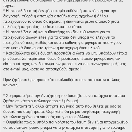
σχετική ευθύνη διασταύρωσης των παρεχομένων πληροφοριών με τις
πηγές.
* H ιστοσελίδα αυτή δεν φέρει καμία ευθύνη ή υποχρέωση για την
διαγραφή, φθορά η αποτυχία αποθήκευσης αρχείων ή άλλου
περιεχομένου το οποίο διατηρείται ή διακινείται μέσω οποιασδήποτε
σελίδας ή υπηρεσίας του δικτυακού του τόπου.
* H ιστοσελίδα αυτή και ο ιδιοκτήτης του δεν ευθύνονται για το
περιεχόμενο άλλων sites για τα οποία δεν μπορεί να ελεγχθεί το
περιεχόμενό τους, καθώς και καμία ευθύνη για μηνύματα που θίγουν
πνευματικά δικαιώματα τρίτων ή κατοχυρωμένου υλικού.
* Καταβάλλεται κάθε δυνατή προσπάθεια ώστε να μην υπάρξουν τέτοια
μηνύματα. Σε περίπτωση όμως δημοσίευσης τέτοιων μηνυμάτων, αν
είστε ο κάτοχος των δικαιωμάτων μπορείτε να επικοινωνήσετε μαζί μας
στο e-mail μας, ώστε να αποσυρθούν άμεσα!
Πριν ζητήσετε / ρωτήσετε κάτι ακολουθήστε τους παρακάτω απλούς
κανόνες:
* Χρησιμοποιήστε την Αναζήτηση του forum(Ίσως να υπάρχει αυτό που
ζητάτε σε κάποιο παλιότερο topic / μήνυμα).
* Μην "απαιτείτε", αλλά ζητήστε ευγενικά αυτό που θέλετε με όσο το
δυνατό πιο σαφή τρόπο. Θυμηθείτε ότι με μια σαφέστερη περιγραφή
γλυτώνετε χρόνο και για εσάς και για τους άλλους.
* Θυμηθείτε πως οι υπόλοιποι χρήστες του forum δεν είναι υποχρεωμένοι
να σας απαντήσουν, μπορεί να μην υπάρχει απάντηση για το ερώτημά