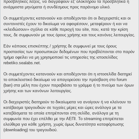
προσβλητικές λέξεις, να διαγράφουν εξ' ολοκλήρου τα προσβλητικά ή
ανάρμοστα μηνύματα ή συνδέσμους προς παράνομο υλικό.
Οι συμμετέχοντες κατανοούν και αποδέχονται ότι οι διαχειριστές και οι
συντονιστές έχουν το δικαίωμα να αφαιρέσουν, μεταφέρουν ή και να
«κλειδώσουν» σχόλια σε κάθε περιοχή του site, που, κατά την κρίση
τους, δε συμφωνούν με τους όρους χρήσης και τους κανόνες λειτουργίας.
Εάν κάποιος επισκέπτης / χρήστης δε συμφωνεί με τους όρους
προστασίας των προσωπικών δεδομένων που προβλέπονται στο παρόν
τμήμα οφείλει να μη χρησιμοποιεί τις υπηρεσίες της ιστοσελίδας
rebetiko.sealabs.net.
Οι συμμετέχοντες κατανοούν και αποδέχονται ότι η ιστοσελίδα διατηρεί
το αποκλειστικό δικαίωμα να απαγορεύσει την πρόσβαση στο forum
(ban) στα μέλη που έχουν παραβιάσει το γράμμα ή το πνεύμα των όρων
χρήσης και των κανόνων λειτουργίας.
Οι διαχειριστές διατηρούν το δικαίωματα να ανοίγουν ή να κλείνουν το
κατέβασμα τραγουδιών σε τυχαίες μέρες και ώρες ανάλογα με τα
κατεβάσματα τα οποία επιτρέπονται στη σελίδα, ανάλογα με τη
συμφωνία που έχει επέλθει με την ΑΕΠΙ. Το streaming επιτρέπεται
ελεύθερα για κάθε χρήστη, χωρίς όμως δυνατότητα καταφόρτωσης
(downloading) του τραγουδιού.