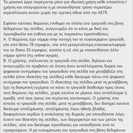
Τα μουσικά έργα παρέχονται μόνο για ιδιωτική χρήση κάθε επισκέπτη /
χρήστη και απαγορεύεται η με οποιονδήποτε τρόπο περαιτέρω
εκμετάλλευση αυτών χωρίς την σχετική άδεια από την ΑΕΠΙ.
Εφόσον κάποιος θαμώνας επιθυμεί να στείλει ένα τραγούδι στη βάση
δεδομένων της σελίδας, αναγνωρίζει ότι το κάνει με δική του
πρωτοβουλία και ευθύνη και με τις παρακάτω προϋποθέσεις:
Α. Ο θαμώνας έχει νόμιμα στην κατοχή του το συγκεκριμένο τραγούδι,
είτε από δίσκο 78 στροφών, είτε από μεταγενέστερη επανακυκλοφορία
του σε δίσκο 33 στροφών, κασέτα ή cd, είτε με οποιονδήποτε άλλο
νόμιμο τρόπο (πχ online αγορά).
Β. Ο χρήστης, στέλνοντας το τραγούδι στη σελίδα, δηλώνει και
αναγνωρίζει ότι προβαίνει σε άτυπη άνευ ανταλλάγματος δωρεά του
ψηφιακού αντιγράφου του τραγουδιού στη σελίδα και μεταβιβάζει στη
σελίδα (στον ιδιοκτήτη της σελίδας) κάθε δικαίωμα πάνω στο ψηφιακό
αντίγραφο του τραγουδιού. Ο ιδιοκτήτης της σελίδας μετά τη μεταβίβαση,
έχει τη διακριτική ευχέρεια να κάνει το τραγούδι διαθέσιμο προς όλους
τους θαμώνες της σελίδας, χωρίς κανένα εκ μέρους τους αντάλλαγμα ή
αμοιβή, υπό τους όρους του ισχύοντος κανονισμού. Ο χρήστης που
έστειλε το τραγούδι στη σελίδα, μετά τη μεταβίβαση, δεν διατηρεί κανένα
δικαίωμα αποζημίωσης, αποζημίωσης λόγω ηθικής βλάβης,
διαφυγόντων κερδών ή ανάκλησης της δωρεάς για οποιοδήποτε λόγο,
έναντι του ιδιοκτήτη της σελίδας, των διαχειριστών και των μελών της
σελίδας, ούτε και δικαίωμα προσδοκίας για οποιοδήποτε από τα
προηγούμενα. Η μη ενσωμάτωση του τραγουδιού στη βάση δεδομένων