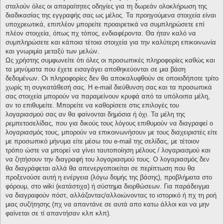
σταλούν όλες οι απαραίτητες οδηγίες για τη δωρεάν ολοκλήρωση της
διαδικασίας της εγγραφής σας ως μέλος. Τα προηγούμενα στοιχεία είναι
υποχρεωτικά, επιπλέον μπορείτε προαιρετικά να συμπληρώσετε επί
πλέον στοιχεία, όπως πχ τόπος, ενδιαφέροντα. Θα ήταν καλό να
συμπληρώσετε και κάποια τέτοια στοιχεία για την καλύτερη επικοινωνία
και γνωριμία μεταξύ των μελών.
Ως χρήστης συμφωνείτε ότι όλες οι προσωπικές πληροφορίες καθώς και
τα μηνύματα που έχετε εισαγάγει αποθηκεύονται σε μια βάση
δεδομένων. Οι πληροφορίες δεν θα αποκαλυφθούν σε οποιοδήποτε τρίτο
χωρίς τη συγκατάθεσή σας. Η e-mail διεύθυνση σας και τα προσωπικά
σας στοιχεία μπορούν να παραμείνουν κρυφά από τα υπόλοιπα μέλη,
αν το επιθυμείτε. Μπορείτε να καθορίσετε στις επιλογές του
λογαριασμού σας αν θα φαίνονται δημόσια ή όχι. Τα μέλη της
ρεμπετοσελίδας, που για δικούς τους λόγους επιθυμούν να διαγραφεί ο
λογαριασμός τους, μπορούν να επικοινωνήσουν με τους διαχειριστές είτε
με προσωπικό μήνυμα είτε μέσω του e-mail της σελίδας, με τέτοιον
τρόπο ώστε να μπορεί να γίνει ταυτοποίηση μέλους / λογαριασμού και
να ζητήσουν την διαγραφή του λογαριασμού τους. Ο λογαριασμός δεν
θα διαγράφεται αλλά θα απενεργοποιείται σε περίπτωση που θα
προξενούσε αυτή η ενέργεια (λόγω δομής της βάσης), προβλήματα στο
φόρουμ, στο wiki (κατάστιχα) ή σύστημα διορθώσεων. Για παράδειγμα
να διαγραφούν πόστ, αλλάζοντας/αλλοιώνοντας το ιστορικό ή πχ τη ροή
μιας συζήτησης (πχ να απαντάνε σε αυτά απο κατω άλλοι και να μην
φαίνεται σε τί απαντήσαν κλπ κλπ).