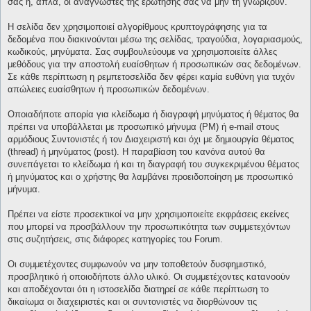
σας ή, απλά, οι αναγνώστες της ερώτησής σας να μην τη γνωρίζουν.
Η σελίδα δεν χρησιμοποιεί αλγορίθμους κρυπτογράφησης για τα
δεδομένα που διακινούνται μέσω της σελίδας, τραγούδια, λογαριασμούς,
κωδικούς, μηνύματα. Σας συμβουλεύουμε να χρησιμοποιείτε άλλες
μεθόδους για την αποστολή ευαίσθητων ή προσωπικών σας δεδομένων.
Σε κάθε περίπτωση η ρεμπετοσελίδα δεν φέρει καμία ευθύνη για τυχόν
απώλειες ευαίσθητων ή προσωπικών δεδομένων.
Οποιαδήποτε απορία για κλείδωμα ή διαγραφή μηνύματος ή θέματος θα
πρέπει να υποβάλλεται με προσωπικό μήνυμα (PM) ή e-mail στους
αρμόδιους Συντονιστές ή τον Διαχειριστή και όχι με δημιουργία θέματος
(thread) ή μηνύματος (post). Η παραβίαση του κανόνα αυτού θα
συνεπάγεται το κλείδωμα ή και τη διαγραφή του συγκεκριμένου θέματος
ή μηνύματος και ο χρήστης θα λαμβάνει προειδοποίηση με προσωπικό
μήνυμα.
Πρέπει να είστε προσεκτικοί να μην χρησιμοποιείτε εκφράσεις εκείνες
που μπορεί να προσβάλλουν την προσωπικότητα των συμμετεχόντων
στις συζητήσεις, στις διάφορες κατηγορίες του Forum.
Οι συμμετέχοντες συμφωνούν να μην τοποθετούν δυσφημιστικό,
προσβλητικό ή οποιοδήποτε άλλο υλικό. Οι συμμετέχοντες κατανοούν
και αποδέχονται ότι η ιστοσελίδα διατηρεί σε κάθε περίπτωση το
δικαίωμα οι διαχειριστές και οι συντονιστές να διορθώνουν τις