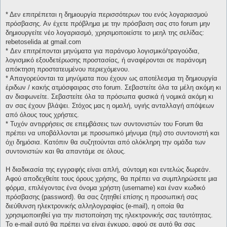
* Δεν επιτρέπεται η δημιουργία περισσότερων του ενός λογαριασμού
πρόσβασης. Αν έχετε πρόβλημα με την πρόσβαση σας στο forum μην
δημιουργείτε νέο λογαριασμό, χρησιμοποιείστε το μεηλ της σελίδας:
rebetoselida at gmail.com
* Δεν επιτρέπονται μηνύματα για παράνομο λογισμικό/τραγούδια,
λογισμικό εξουδετέρωσης προστασίας, ή αναφέρονται σε παράνομη
απόκτηση προστατευμένου περιεχόμενου.
* Απαγορεύονται τα μηνύματα που έχουν ως αποτέλεσμα τη δημιουργία
έριδων / κακής ατμόσφαιρας στο forum. Σεβαστείτε όλα τα μέλη ακόμη κι
αν διαφωνείτε. Σεβαστείτε όλα τα πρόσωπα φυσικά ή νομικά ακόμη κι
αν σας έχουν βλάψει. Στόχος μας η ομαλή, υγιής ανταλλαγή απόψεων
από όλους τους χρήστες.
* Τυχόν αντιρρήσεις σε επεμβάσεις των συντονιστών του Forum θα
πρέπει να υποβάλλονται με προσωπικό μήνυμα (πμ) στο συντονιστή και
όχι δημόσια. Κατόπιν θα συζητούνται από ολόκληρη την ομάδα των
συντονιστών και θα απαντάμε σε όλους.
Η διαδικασία της εγγραφής είναι απλή, σύντομη και εντελώς δωρεάν.
Αφού αποδεχθείτε τους όρους χρήσης, θα πρέπει να συμπληρώσετε μια
φόρμα, επιλέγοντας ένα όνομα χρήστη (username) και έναν κωδικό
πρόσβασης (password). θα σας ζητηθεί επίσης η προσωπική σας
διεύθυνση ηλεκτρονικής αλληλογραφίας (e-mail), η οποία θα
χρησιμοποιηθεί για την πιστοποίηση της ηλεκτρονικής σας ταυτότητας.
Το e-mail αυτό θα πρέπει να είναι έγκυρο, αφού σε αυτό θα σας