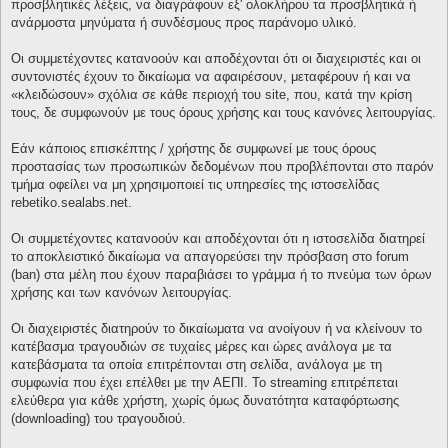
προσβλητικές λέξεις, να διαγράφουν εξ' ολοκλήρου τα προσβλητικά ή
ανάρμοστα μηνύματα ή συνδέσμους προς παράνομο υλικό.
Οι συμμετέχοντες κατανοούν και αποδέχονται ότι οι διαχειριστές και οι
συντονιστές έχουν το δικαίωμα να αφαιρέσουν, μεταφέρουν ή και να
«κλειδώσουν» σχόλια σε κάθε περιοχή του site, που, κατά την κρίση
τους, δε συμφωνούν με τους όρους χρήσης και τους κανόνες λειτουργίας.
Εάν κάποιος επισκέπτης / χρήστης δε συμφωνεί με τους όρους
προστασίας των προσωπικών δεδομένων που προβλέπονται στο παρόν
τμήμα οφείλει να μη χρησιμοποιεί τις υπηρεσίες της ιστοσελίδας
rebetiko.sealabs.net.
Οι συμμετέχοντες κατανοούν και αποδέχονται ότι η ιστοσελίδα διατηρεί
το αποκλειστικό δικαίωμα να απαγορεύσει την πρόσβαση στο forum
(ban) στα μέλη που έχουν παραβιάσει το γράμμα ή το πνεύμα των όρων
χρήσης και των κανόνων λειτουργίας.
Οι διαχειριστές διατηρούν το δικαίωματα να ανοίγουν ή να κλείνουν το
κατέβασμα τραγουδιών σε τυχαίες μέρες και ώρες ανάλογα με τα
κατεβάσματα τα οποία επιτρέπονται στη σελίδα, ανάλογα με τη
συμφωνία που έχει επέλθει με την ΑΕΠΙ. Το streaming επιτρέπεται
ελεύθερα για κάθε χρήστη, χωρίς όμως δυνατότητα καταφόρτωσης
(downloading) του τραγουδιού.