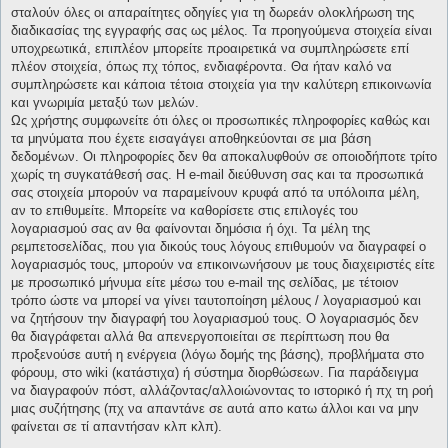
σταλούν όλες οι απαραίτητες οδηγίες για τη δωρεάν ολοκλήρωση της
διαδικασίας της εγγραφής σας ως μέλος. Τα προηγούμενα στοιχεία είναι
υποχρεωτικά, επιπλέον μπορείτε προαιρετικά να συμπληρώσετε επί
πλέον στοιχεία, όπως πχ τόπος, ενδιαφέροντα. Θα ήταν καλό να
συμπληρώσετε και κάποια τέτοια στοιχεία για την καλύτερη επικοινωνία
και γνωριμία μεταξύ των μελών.
Ως χρήστης συμφωνείτε ότι όλες οι προσωπικές πληροφορίες καθώς και
τα μηνύματα που έχετε εισαγάγει αποθηκεύονται σε μια βάση
δεδομένων. Οι πληροφορίες δεν θα αποκαλυφθούν σε οποιοδήποτε τρίτο
χωρίς τη συγκατάθεσή σας. Η e-mail διεύθυνση σας και τα προσωπικά
σας στοιχεία μπορούν να παραμείνουν κρυφά από τα υπόλοιπα μέλη,
αν το επιθυμείτε. Μπορείτε να καθορίσετε στις επιλογές του
λογαριασμού σας αν θα φαίνονται δημόσια ή όχι. Τα μέλη της
ρεμπετοσελίδας, που για δικούς τους λόγους επιθυμούν να διαγραφεί ο
λογαριασμός τους, μπορούν να επικοινωνήσουν με τους διαχειριστές είτε
με προσωπικό μήνυμα είτε μέσω του e-mail της σελίδας, με τέτοιον
τρόπο ώστε να μπορεί να γίνει ταυτοποίηση μέλους / λογαριασμού και
να ζητήσουν την διαγραφή του λογαριασμού τους. Ο λογαριασμός δεν
θα διαγράφεται αλλά θα απενεργοποιείται σε περίπτωση που θα
προξενούσε αυτή η ενέργεια (λόγω δομής της βάσης), προβλήματα στο
φόρουμ, στο wiki (κατάστιχα) ή σύστημα διορθώσεων. Για παράδειγμα
να διαγραφούν πόστ, αλλάζοντας/αλλοιώνοντας το ιστορικό ή πχ τη ροή
μιας συζήτησης (πχ να απαντάνε σε αυτά απο κατω άλλοι και να μην
φαίνεται σε τί απαντήσαν κλπ κλπ).