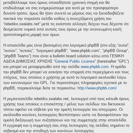
μεταβάλλουμε τους όρους οποιαδήποτε χρονική στιγμή και θα
επιδιώξουμε να σας ενημερώσουμε για αυτό με τον προσφορότερο
δυνατό τρόπο, όμως θα ήταν συνετό εκ μέρους σας να ξαναδιαβάζετε
τακτικά την παρούσα σελίδα καθώς η συνεχιζόμενη χρήση του
“rebetiko.sealabs.net” μετά τις εκάστοτε αλλαγές δείχνει πως δέχεστε ότι
δεσμεύεστε νομικά από αυτούς τους όρους με την ανανεωμένη και/ή
τροποποιημένη μορφή των όρων.
Η ιστοσελίδα μας είναι βασισμένη στο λογισμικό phpBB (στο εξής “αυτοί”,
“αυτών”, “αυτούς”, “λογισμικό phpBB”, “www.phpbb.com”, “phpBB Group”,
“phpBB Teams”) που είναι a bulletin board solution κάτω από ΓΕΝΙΚΗ
ΑΔΕΙΑ ΔΗΜΟΣΙΑΣ ΧΡΗΣΗΣ “
General Public License
” (hereinafter “GPL”)
και μπορεί να μεταφορτωθεί από την σελίδα
www.phpbb.com
. Η ομάδα
του phpBB δεν μπορεί να ασκήσει την επιρροή στο περιεχόμενο και τους
στόχους, τους οποίους ο χρήστης με αυτό το λογισμικό ακολουθεί λόγω
των κανονισμών του GPL. Για περισσότερες πληροφορίες σχετικά με το
phpBB, παρακαλούμε δείτε τα παρακάτω:
http://www.phpbb.com/
.
Η ρεμπετοσελίδα rebetiko.sealabs.net, λειτουργεί υπό τους κάτωθι όρους
χρήσης τους οποίους ο επισκέπτης / μέλος των σελίδων του δικτυακού
τόπου οφείλει να σέβεται για την ομαλή λειτουργία του ιστοχώρου. Οι
ακόλουθοι κανόνες λειτουργίας θεσπίστηκαν ώστε να διασφαλίσουν την
ομαλή διεξαγωγή των συζητήσεων και της συμμετοχής στην ιστοσελίδα.
Η εγγραφή και η συμμετοχή σας στης λειτουργίες της σελίδας σημαίνει το
σεβασμό και την αποδοχή των κανόνων λειτουργίας.