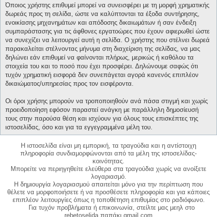
Όποιος χρήστης επιθυμεί μπορεί να συνεισφέρει με τη μορφή χρηματικής
δωρεάς προς τη σελίδα, ώστε να καλύπτονται τα έξοδα συντήρησης,
ενοικίασης μηχανημάτων και απόδοσης δικαιωμάτων ή σαν ένδειξη
συμπαράστασης για τις άφθονες εργατοώρες που έχουν αφιερωθεί ώστε
να συνεχίζει να λειτουργεί αυτή η σελίδα. Ο χρήστης που στέλνει δωρεά
παρακαλείται στέλνοντας μήνυμα στη διαχείριση της σελίδας, να μας
δηλώνει εάν επιθυμεί να φαίνονται πλήρως, μερικώς ή καθόλου τα
στοιχεία του και το ποσό που έχει προσφέρει. Δηλώνουμε σαφώς ότι
τυχόν χρηματική εισφορά δεν συνεπάγεται αγορά κανενός επιπλέον
δικαιώματος/υπηρεσίας προς τον εισφέροντα.
Οι όροι χρήσης μπορούν να τροποποιηθούν ανά πάσα στιγμή και χωρίς
προειδοποίηση εφόσον παραστεί ανάγκη με παράλληλη δημοσίευσή
τους στην παρούσα θέση και ισχύουν για όλους τους επισκέπτες της
ιστοσελίδας, όσο και για τα εγγεγραμμένα μέλη του.
Η ιστοσελίδα είναι μη εμπορική, τα τραγούδια και η αντίστοιχη
πληροφορία συνδιαμορφώνονται από τα μέλη της ιστοσελίδας-
κοινότητας.
Μπορείτε να περιηγηθείτε ελεύθερα στα τραγούδια χωρίς να ανοίξετε
λογαριασμό.
Η δημιουργία λογαριασμού απαιτείται μόνο για την περίπτωση που
θέλετε να μορφοποιήσετε ή να προσθέσετε πληροφορία και για κάποιες
επιπλέον λειτουργίες όπως η τοποθέτηση επιθυμίας στο ραδιόφωνο.
Για τυχόν προβλήματα ή επικοινωνία, στείλτε μας μεηλ στο
rebetoselida παπάκι gmail.com