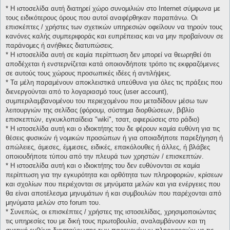
* H ιστοσελίδα αυτή διατηρεί χώρο συνομιλιών στο Internet σύμφωνα με
τους ειδικότερους όρους που αυτοί αναφέρθηκαν παραπάνω. Οι
επισκέπτες / χρήστες των σχετικών υπηρεσιών οφείλουν να τηρούν τους
κανόνες καλής συμπεριφοράς και ευπρέπειας και να μην προβαίνουν σε
παράνομες ή ανήθικες διατυπώσεις.
* H ιστοσελίδα αυτή σε καμία περίπτωση δεν μπορεί να θεωρηθεί ότι
αποδέχεται ή ενστερνίζεται κατά οποιονδήποτε τρόπο τις εκφραζόμενες
σε αυτούς τους χώρους προσωπικές ιδέες ή αντιλήψεις.
* Τα μέλη παραμένουν αποκλειστικά υπεύθυνα για όλες τις πράξεις που
διενεργούνται από το λογαριασμό τους (user account),
συμπεριλαμβανομένου του περιεχομένου που μεταδίδουν μέσω των
λειτουργιών της σελίδας (φόρουμ, σύστημα διορθώσεων, βιβλίο
επισκεπτών, εγκυκλοπαίδεια "wiki", τσατ, αφιερώσεις στο ράδιο)
* H ιστοσελίδα αυτή και ο ιδιοκτήτης του δε φέρουν καμία ευθύνη για τις
θέσεις φυσικών ή νομικών προσώπων ή για οποιαδήποτε παρεξήγηση ή
απώλειες, άμεσες, έμμεσες, ειδικές, επακόλουθες ή άλλες, ή βλάβες
οποιουδήποτε τύπου από την πλευρά των χρηστών / επισκεπτών.
* H ιστοσελίδα αυτή και ο ιδιοκτήτης του δεν ευθύνονται σε καμία
περίπτωση για την εγκυρότητα και ορθότητα των πληροφοριών, κρίσεων
και σχολίων που περιέχονται σε μηνύματα μελών και για ενέργειες που
θα είναι αποτέλεσμα μηνυμάτων ή και συμβουλών που παρέχονται από
μηνύματα μελών στο forum του.
* Συνεπώς, οι επισκέπτες / χρήστες της ιστοσελίδας, χρησιμοποιώντας
τις υπηρεσίες του με δική τους πρωτοβουλία, αναλαμβάνουν και τη