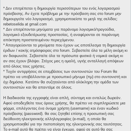
* Δεν επιτρέπεται η δημιουργία περισσότερων του ενός λογαριασμού
πρόσβασης. Αν έχετε πρόβλημα με την πρόσβαση σας στο forum μην
δημιουργείτε νέο λογαριασμό, χρησιμοποιείστε το μεηλ της σελίδας:
rebetoselida at gmail.com
* Δεν επιτρέπονται μηνύματα για παράνομο λογισμικό/τραγούδια,
λογισμικό εξουδετέρωσης προστασίας, ή αναφέρονται σε παράνομη
απόκτηση προστατευμένου περιεχόμενου.
* Απαγορεύονται τα μηνύματα που έχουν ως αποτέλεσμα τη δημιουργία
έριδων / κακής ατμόσφαιρας στο forum. Σεβαστείτε όλα τα μέλη ακόμη κι
αν διαφωνείτε. Σεβαστείτε όλα τα πρόσωπα φυσικά ή νομικά ακόμη κι
αν σας έχουν βλάψει. Στόχος μας η ομαλή, υγιής ανταλλαγή απόψεων
από όλους τους χρήστες.
* Τυχόν αντιρρήσεις σε επεμβάσεις των συντονιστών του Forum θα
πρέπει να υποβάλλονται με προσωπικό μήνυμα (πμ) στο συντονιστή και
όχι δημόσια. Κατόπιν θα συζητούνται από ολόκληρη την ομάδα των
συντονιστών και θα απαντάμε σε όλους.
Η διαδικασία της εγγραφής είναι απλή, σύντομη και εντελώς δωρεάν.
Αφού αποδεχθείτε τους όρους χρήσης, θα πρέπει να συμπληρώσετε μια
φόρμα, επιλέγοντας ένα όνομα χρήστη (username) και έναν κωδικό
πρόσβασης (password). θα σας ζητηθεί επίσης η προσωπική σας
διεύθυνση ηλεκτρονικής αλληλογραφίας (e-mail), η οποία θα
χρησιμοποιηθεί για την πιστοποίηση της ηλεκτρονικής σας ταυτότητας.
Το e-mail αυτό θα πρέπει να είναι έγκυρο, αφού σε αυτό θα σας