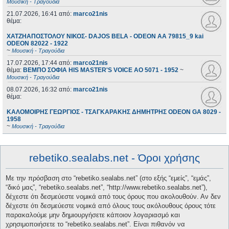
Μουσική - Τραγούδια
21.07.2026, 16:41
από:
marco21nis
θέμα:
ΧΑΤΖΗΑΠΟΣΤΟΛΟΥ ΝΙΚΟΣ- DAJOS BELA - ODEON AA 79815_9 kai
ODEON 82022 - 1922
~
Μουσική - Τραγούδια
17.07.2026, 17:44
από:
marco21nis
θέμα:
ΒΕΜΠΟ ΣΟΦΙΑ HIS MASTER'S VOICE AO 5071 - 1952
~
Μουσική - Τραγούδια
08.07.2026, 16:32
από:
marco21nis
θέμα:
ΚΑΛΟΜΟΙΡΗΣ ΓΕΩΡΓΙΟΣ - ΤΣΑΓΚΑΡΑΚΗΣ ΔΗΜΗΤΡΗΣ ODEON GA 8029 -
1958
~
Μουσική - Τραγούδια
rebetiko.sealabs.net - Όροι χρήσης
Με την πρόσβαση στο “rebetiko.sealabs.net” (στο εξής “εμείς”, “εμάς”,
“δικό μας”, “rebetiko.sealabs.net”, “http://www.rebetiko.sealabs.net”),
δέχεστε ότι δεσμεύεστε νομικά από τους όρους που ακολουθούν. Αν δεν
δέχεστε ότι δεσμεύεστε νομικά από όλους τους ακόλουθους όρους τότε
παρακαλούμε μην δημιουργήσετε κάποιον λογαριασμό και
χρησιμοποιήσετε το “rebetiko.sealabs.net”. Είναι πιθανόν να