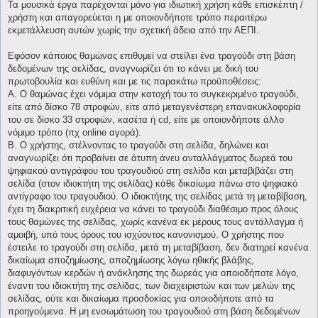
Τα μουσικά έργα παρέχονται μόνο για ιδιωτική χρήση κάθε επισκέπτη /
χρήστη και απαγορεύεται η με οποιονδήποτε τρόπο περαιτέρω
εκμετάλλευση αυτών χωρίς την σχετική άδεια από την ΑΕΠΙ.
Εφόσον κάποιος θαμώνας επιθυμεί να στείλει ένα τραγούδι στη βάση
δεδομένων της σελίδας, αναγνωρίζει ότι το κάνει με δική του
πρωτοβουλία και ευθύνη και με τις παρακάτω προϋποθέσεις:
Α. Ο θαμώνας έχει νόμιμα στην κατοχή του το συγκεκριμένο τραγούδι,
είτε από δίσκο 78 στροφών, είτε από μεταγενέστερη επανακυκλοφορία
του σε δίσκο 33 στροφών, κασέτα ή cd, είτε με οποιονδήποτε άλλο
νόμιμο τρόπο (πχ online αγορά).
Β. Ο χρήστης, στέλνοντας το τραγούδι στη σελίδα, δηλώνει και
αναγνωρίζει ότι προβαίνει σε άτυπη άνευ ανταλλάγματος δωρεά του
ψηφιακού αντιγράφου του τραγουδιού στη σελίδα και μεταβιβάζει στη
σελίδα (στον ιδιοκτήτη της σελίδας) κάθε δικαίωμα πάνω στο ψηφιακό
αντίγραφο του τραγουδιού. Ο ιδιοκτήτης της σελίδας μετά τη μεταβίβαση,
έχει τη διακριτική ευχέρεια να κάνει το τραγούδι διαθέσιμο προς όλους
τους θαμώνες της σελίδας, χωρίς κανένα εκ μέρους τους αντάλλαγμα ή
αμοιβή, υπό τους όρους του ισχύοντος κανονισμού. Ο χρήστης που
έστειλε το τραγούδι στη σελίδα, μετά τη μεταβίβαση, δεν διατηρεί κανένα
δικαίωμα αποζημίωσης, αποζημίωσης λόγω ηθικής βλάβης,
διαφυγόντων κερδών ή ανάκλησης της δωρεάς για οποιοδήποτε λόγο,
έναντι του ιδιοκτήτη της σελίδας, των διαχειριστών και των μελών της
σελίδας, ούτε και δικαίωμα προσδοκίας για οποιοδήποτε από τα
προηγούμενα. Η μη ενσωμάτωση του τραγουδιού στη βάση δεδομένων