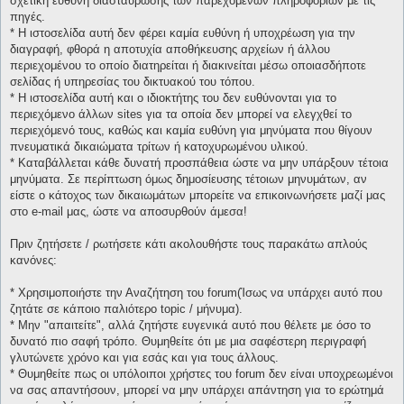
σχετική ευθύνη διασταύρωσης των παρεχομένων πληροφοριών με τις
πηγές.
* H ιστοσελίδα αυτή δεν φέρει καμία ευθύνη ή υποχρέωση για την
διαγραφή, φθορά η αποτυχία αποθήκευσης αρχείων ή άλλου
περιεχομένου το οποίο διατηρείται ή διακινείται μέσω οποιασδήποτε
σελίδας ή υπηρεσίας του δικτυακού του τόπου.
* H ιστοσελίδα αυτή και ο ιδιοκτήτης του δεν ευθύνονται για το
περιεχόμενο άλλων sites για τα οποία δεν μπορεί να ελεγχθεί το
περιεχόμενό τους, καθώς και καμία ευθύνη για μηνύματα που θίγουν
πνευματικά δικαιώματα τρίτων ή κατοχυρωμένου υλικού.
* Καταβάλλεται κάθε δυνατή προσπάθεια ώστε να μην υπάρξουν τέτοια
μηνύματα. Σε περίπτωση όμως δημοσίευσης τέτοιων μηνυμάτων, αν
είστε ο κάτοχος των δικαιωμάτων μπορείτε να επικοινωνήσετε μαζί μας
στο e-mail μας, ώστε να αποσυρθούν άμεσα!
Πριν ζητήσετε / ρωτήσετε κάτι ακολουθήστε τους παρακάτω απλούς
κανόνες:
* Χρησιμοποιήστε την Αναζήτηση του forum(Ίσως να υπάρχει αυτό που
ζητάτε σε κάποιο παλιότερο topic / μήνυμα).
* Μην "απαιτείτε", αλλά ζητήστε ευγενικά αυτό που θέλετε με όσο το
δυνατό πιο σαφή τρόπο. Θυμηθείτε ότι με μια σαφέστερη περιγραφή
γλυτώνετε χρόνο και για εσάς και για τους άλλους.
* Θυμηθείτε πως οι υπόλοιποι χρήστες του forum δεν είναι υποχρεωμένοι
να σας απαντήσουν, μπορεί να μην υπάρχει απάντηση για το ερώτημά