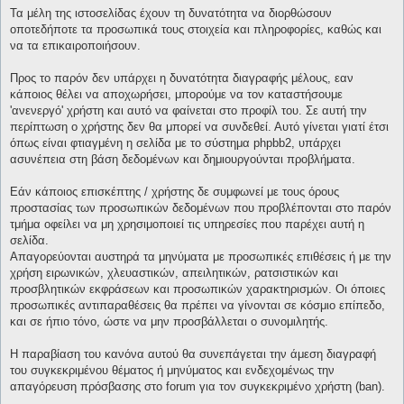
Τα μέλη της ιστοσελίδας έχουν τη δυνατότητα να διορθώσουν
οποτεδήποτε τα προσωπικά τους στοιχεία και πληροφορίες, καθώς και
να τα επικαιροποιήσουν.
Προς το παρόν δεν υπάρχει η δυνατότητα διαγραφής μέλους, εαν
κάποιος θέλει να αποχωρήσει, μπορούμε να τον καταστήσουμε
'ανενεργό' χρήστη και αυτό να φαίνεται στο προφίλ του. Σε αυτή την
περίπτωση ο χρήστης δεν θα μπορεί να συνδεθεί. Αυτό γίνεται γιατί έτσι
όπως είναι φτιαγμένη η σελίδα με το σύστημα phpbb2, υπάρχει
ασυνέπεια στη βάση δεδομένων και δημιουργούνται προβλήματα.
Εάν κάποιος επισκέπτης / χρήστης δε συμφωνεί με τους όρους
προστασίας των προσωπικών δεδομένων που προβλέπονται στο παρόν
τμήμα οφείλει να μη χρησιμοποιεί τις υπηρεσίες που παρέχει αυτή η
σελίδα.
Απαγορεύονται αυστηρά τα μηνύματα με προσωπικές επιθέσεις ή με την
χρήση ειρωνικών, χλευαστικών, απειλητικών, ρατσιστικών και
προσβλητικών εκφράσεων και προσωπικών χαρακτηρισμών. Οι όποιες
προσωπικές αντιπαραθέσεις θα πρέπει να γίνονται σε κόσμιο επίπεδο,
και σε ήπιο τόνο, ώστε να μην προσβάλλεται ο συνομιλητής.
Η παραβίαση του κανόνα αυτού θα συνεπάγεται την άμεση διαγραφή
του συγκεκριμένου θέματος ή μηνύματος και ενδεχομένως την
απαγόρευση πρόσβασης στο forum για τον συγκεκριμένο χρήστη (ban).