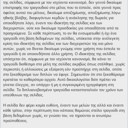
της σελίδας, σύμφωνα με τον ισχύοντα κανονισμό, δεν γεννά δικαίωμα
επιστροφής του τραγουδιού στο μέλος που το έστειλε, ούτε γεννά προς
όφελος αυτού του μέλους, δικαίωμα αποζημίωσης, αποζημίωσης λόγω
ηθικής βλάβης, διαφυγόντων κερδών ή ανάκλησης της δωρεάς για
οποιοδήποτε λόγο, έναντι του ιδιοκτήτη της σελίδας και των
διαχειριστών, ούτε και δικαίωμα προσδοκίας για οποιοδήποτε από τα
προηγούμενα. Σε κάθε περίπτωση, το αν θα ενσωματωθεί ή όχι ένα
τραγούδι στη βάση δεδομένων της σελίδας, υπόκειται στην ανέλεγκτη
κρίση του ιδιοκτήτη της σελίδας και των διαχειριστών της και μόνο
αυτών, χωρίς να δίνεται δικαίωμα γνώμης στον χρήστη που έστειλε το
τραγούδι ή σε οποιονδήποτε άλλο χρήστη. Ο ιδιοκτήτης της σελίδας
υπόσχεται ότι, σύμφωνα με τον ισχύοντα κανονισμό, θα κάνει το
τραγούδι διαθέσιμο στα μέλη της σελίδας ακριβώς όπως στάλθηκε, χωρίς
περικοπές ή αλλοιώσεις με εξαίρεση εάν προϋπήρχε στη σελίδα, οπότε
στο ξεκαθάρισμα των διπλών να έφυγε. Σημειωτέον ότι στο ξεκαθάρισμα
κρατιέται το καθαρότερο αρχείο. Αυτό δικαιολογείται διότι πρέπει να
γίνεται έλεγχος, αν υπάρχει ή μη η συγκεκριμένη ηχογράφηση στη
σελίδα. Τα διπλοανεβασμένα τραγούδια κατασπαταλούν τον χρόνο των
υπεύθυνων της σελίδας.
Η σελίδα δεν φέρει καμία ευθύνη, έναντι των μελών της αλλά και έναντι
κάθε τρίτου, στην περίπτωση που κάποιος θαμώνας στείλει τραγούδι στη
βάση δεδομένων χωρίς, εν γνώσει του, να τηρούνται οι ανωτέρω
προϋποθέσεις.