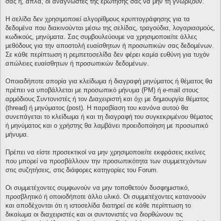
σας ή, απλά, οι αναγνώστες της ερώτησής σας να μην τη γνωρίζουν.
Η σελίδα δεν χρησιμοποιεί αλγορίθμους κρυπτογράφησης για τα
δεδομένα που διακινούνται μέσω της σελίδας, τραγούδια, λογαριασμούς,
κωδικούς, μηνύματα. Σας συμβουλεύουμε να χρησιμοποιείτε άλλες
μεθόδους για την αποστολή ευαίσθητων ή προσωπικών σας δεδομένων.
Σε κάθε περίπτωση η ρεμπετοσελίδα δεν φέρει καμία ευθύνη για τυχόν
απώλειες ευαίσθητων ή προσωπικών δεδομένων.
Οποιαδήποτε απορία για κλείδωμα ή διαγραφή μηνύματος ή θέματος θα
πρέπει να υποβάλλεται με προσωπικό μήνυμα (PM) ή e-mail στους
αρμόδιους Συντονιστές ή τον Διαχειριστή και όχι με δημιουργία θέματος
(thread) ή μηνύματος (post). Η παραβίαση του κανόνα αυτού θα
συνεπάγεται το κλείδωμα ή και τη διαγραφή του συγκεκριμένου θέματος
ή μηνύματος και ο χρήστης θα λαμβάνει προειδοποίηση με προσωπικό
μήνυμα.
Πρέπει να είστε προσεκτικοί να μην χρησιμοποιείτε εκφράσεις εκείνες
που μπορεί να προσβάλλουν την προσωπικότητα των συμμετεχόντων
στις συζητήσεις, στις διάφορες κατηγορίες του Forum.
Οι συμμετέχοντες συμφωνούν να μην τοποθετούν δυσφημιστικό,
προσβλητικό ή οποιοδήποτε άλλο υλικό. Οι συμμετέχοντες κατανοούν
και αποδέχονται ότι η ιστοσελίδα διατηρεί σε κάθε περίπτωση το
δικαίωμα οι διαχειριστές και οι συντονιστές να διορθώνουν τις