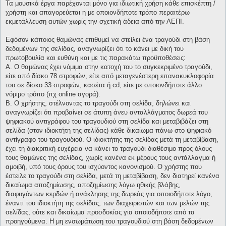
Τα μουσικά έργα παρέχονται μόνο για ιδιωτική χρήση κάθε επισκέπτη /
χρήστη και απαγορεύεται η με οποιονδήποτε τρόπο περαιτέρω
εκμετάλλευση αυτών χωρίς την σχετική άδεια από την ΑΕΠΙ.
Εφόσον κάποιος θαμώνας επιθυμεί να στείλει ένα τραγούδι στη βάση
δεδομένων της σελίδας, αναγνωρίζει ότι το κάνει με δική του
πρωτοβουλία και ευθύνη και με τις παρακάτω προϋποθέσεις:
Α. Ο θαμώνας έχει νόμιμα στην κατοχή του το συγκεκριμένο τραγούδι,
είτε από δίσκο 78 στροφών, είτε από μεταγενέστερη επανακυκλοφορία
του σε δίσκο 33 στροφών, κασέτα ή cd, είτε με οποιονδήποτε άλλο
νόμιμο τρόπο (πχ online αγορά).
Β. Ο χρήστης, στέλνοντας το τραγούδι στη σελίδα, δηλώνει και
αναγνωρίζει ότι προβαίνει σε άτυπη άνευ ανταλλάγματος δωρεά του
ψηφιακού αντιγράφου του τραγουδιού στη σελίδα και μεταβιβάζει στη
σελίδα (στον ιδιοκτήτη της σελίδας) κάθε δικαίωμα πάνω στο ψηφιακό
αντίγραφο του τραγουδιού. Ο ιδιοκτήτης της σελίδας μετά τη μεταβίβαση,
έχει τη διακριτική ευχέρεια να κάνει το τραγούδι διαθέσιμο προς όλους
τους θαμώνες της σελίδας, χωρίς κανένα εκ μέρους τους αντάλλαγμα ή
αμοιβή, υπό τους όρους του ισχύοντος κανονισμού. Ο χρήστης που
έστειλε το τραγούδι στη σελίδα, μετά τη μεταβίβαση, δεν διατηρεί κανένα
δικαίωμα αποζημίωσης, αποζημίωσης λόγω ηθικής βλάβης,
διαφυγόντων κερδών ή ανάκλησης της δωρεάς για οποιοδήποτε λόγο,
έναντι του ιδιοκτήτη της σελίδας, των διαχειριστών και των μελών της
σελίδας, ούτε και δικαίωμα προσδοκίας για οποιοδήποτε από τα
προηγούμενα. Η μη ενσωμάτωση του τραγουδιού στη βάση δεδομένων