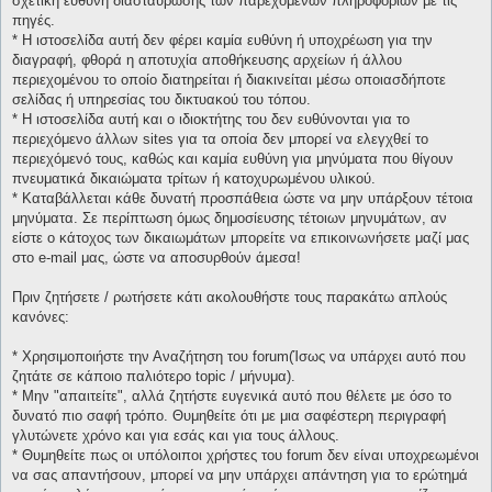
σχετική ευθύνη διασταύρωσης των παρεχομένων πληροφοριών με τις
πηγές.
* H ιστοσελίδα αυτή δεν φέρει καμία ευθύνη ή υποχρέωση για την
διαγραφή, φθορά η αποτυχία αποθήκευσης αρχείων ή άλλου
περιεχομένου το οποίο διατηρείται ή διακινείται μέσω οποιασδήποτε
σελίδας ή υπηρεσίας του δικτυακού του τόπου.
* H ιστοσελίδα αυτή και ο ιδιοκτήτης του δεν ευθύνονται για το
περιεχόμενο άλλων sites για τα οποία δεν μπορεί να ελεγχθεί το
περιεχόμενό τους, καθώς και καμία ευθύνη για μηνύματα που θίγουν
πνευματικά δικαιώματα τρίτων ή κατοχυρωμένου υλικού.
* Καταβάλλεται κάθε δυνατή προσπάθεια ώστε να μην υπάρξουν τέτοια
μηνύματα. Σε περίπτωση όμως δημοσίευσης τέτοιων μηνυμάτων, αν
είστε ο κάτοχος των δικαιωμάτων μπορείτε να επικοινωνήσετε μαζί μας
στο e-mail μας, ώστε να αποσυρθούν άμεσα!
Πριν ζητήσετε / ρωτήσετε κάτι ακολουθήστε τους παρακάτω απλούς
κανόνες:
* Χρησιμοποιήστε την Αναζήτηση του forum(Ίσως να υπάρχει αυτό που
ζητάτε σε κάποιο παλιότερο topic / μήνυμα).
* Μην "απαιτείτε", αλλά ζητήστε ευγενικά αυτό που θέλετε με όσο το
δυνατό πιο σαφή τρόπο. Θυμηθείτε ότι με μια σαφέστερη περιγραφή
γλυτώνετε χρόνο και για εσάς και για τους άλλους.
* Θυμηθείτε πως οι υπόλοιποι χρήστες του forum δεν είναι υποχρεωμένοι
να σας απαντήσουν, μπορεί να μην υπάρχει απάντηση για το ερώτημά