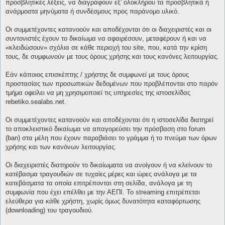
προσβλητικές λέξεις, να διαγράφουν εξ' ολοκλήρου τα προσβλητικά ή
ανάρμοστα μηνύματα ή συνδέσμους προς παράνομο υλικό.
Οι συμμετέχοντες κατανοούν και αποδέχονται ότι οι διαχειριστές και οι
συντονιστές έχουν το δικαίωμα να αφαιρέσουν, μεταφέρουν ή και να
«κλειδώσουν» σχόλια σε κάθε περιοχή του site, που, κατά την κρίση
τους, δε συμφωνούν με τους όρους χρήσης και τους κανόνες λειτουργίας.
Εάν κάποιος επισκέπτης / χρήστης δε συμφωνεί με τους όρους
προστασίας των προσωπικών δεδομένων που προβλέπονται στο παρόν
τμήμα οφείλει να μη χρησιμοποιεί τις υπηρεσίες της ιστοσελίδας
rebetiko.sealabs.net.
Οι συμμετέχοντες κατανοούν και αποδέχονται ότι η ιστοσελίδα διατηρεί
το αποκλειστικό δικαίωμα να απαγορεύσει την πρόσβαση στο forum
(ban) στα μέλη που έχουν παραβιάσει το γράμμα ή το πνεύμα των όρων
χρήσης και των κανόνων λειτουργίας.
Οι διαχειριστές διατηρούν το δικαίωματα να ανοίγουν ή να κλείνουν το
κατέβασμα τραγουδιών σε τυχαίες μέρες και ώρες ανάλογα με τα
κατεβάσματα τα οποία επιτρέπονται στη σελίδα, ανάλογα με τη
συμφωνία που έχει επέλθει με την ΑΕΠΙ. Το streaming επιτρέπεται
ελεύθερα για κάθε χρήστη, χωρίς όμως δυνατότητα καταφόρτωσης
(downloading) του τραγουδιού.