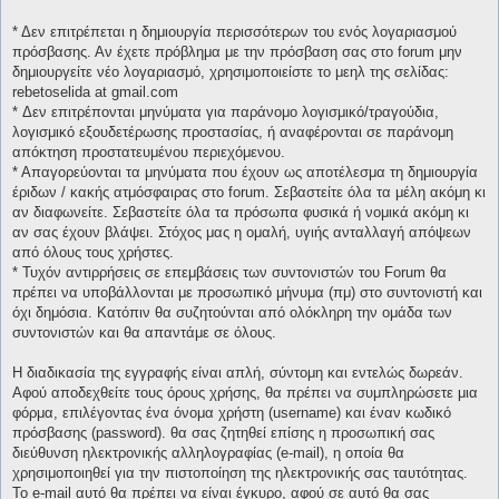
* Δεν επιτρέπεται η δημιουργία περισσότερων του ενός λογαριασμού
πρόσβασης. Αν έχετε πρόβλημα με την πρόσβαση σας στο forum μην
δημιουργείτε νέο λογαριασμό, χρησιμοποιείστε το μεηλ της σελίδας:
rebetoselida at gmail.com
* Δεν επιτρέπονται μηνύματα για παράνομο λογισμικό/τραγούδια,
λογισμικό εξουδετέρωσης προστασίας, ή αναφέρονται σε παράνομη
απόκτηση προστατευμένου περιεχόμενου.
* Απαγορεύονται τα μηνύματα που έχουν ως αποτέλεσμα τη δημιουργία
έριδων / κακής ατμόσφαιρας στο forum. Σεβαστείτε όλα τα μέλη ακόμη κι
αν διαφωνείτε. Σεβαστείτε όλα τα πρόσωπα φυσικά ή νομικά ακόμη κι
αν σας έχουν βλάψει. Στόχος μας η ομαλή, υγιής ανταλλαγή απόψεων
από όλους τους χρήστες.
* Τυχόν αντιρρήσεις σε επεμβάσεις των συντονιστών του Forum θα
πρέπει να υποβάλλονται με προσωπικό μήνυμα (πμ) στο συντονιστή και
όχι δημόσια. Κατόπιν θα συζητούνται από ολόκληρη την ομάδα των
συντονιστών και θα απαντάμε σε όλους.
Η διαδικασία της εγγραφής είναι απλή, σύντομη και εντελώς δωρεάν.
Αφού αποδεχθείτε τους όρους χρήσης, θα πρέπει να συμπληρώσετε μια
φόρμα, επιλέγοντας ένα όνομα χρήστη (username) και έναν κωδικό
πρόσβασης (password). θα σας ζητηθεί επίσης η προσωπική σας
διεύθυνση ηλεκτρονικής αλληλογραφίας (e-mail), η οποία θα
χρησιμοποιηθεί για την πιστοποίηση της ηλεκτρονικής σας ταυτότητας.
Το e-mail αυτό θα πρέπει να είναι έγκυρο, αφού σε αυτό θα σας