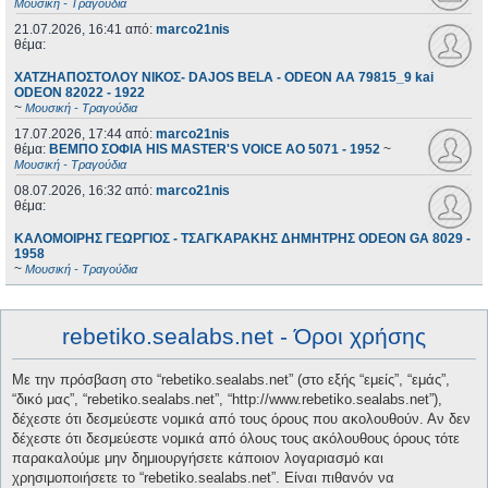
Μουσική - Τραγούδια
21.07.2026, 16:41
από:
marco21nis
θέμα:
ΧΑΤΖΗΑΠΟΣΤΟΛΟΥ ΝΙΚΟΣ- DAJOS BELA - ODEON AA 79815_9 kai
ODEON 82022 - 1922
~
Μουσική - Τραγούδια
17.07.2026, 17:44
από:
marco21nis
θέμα:
ΒΕΜΠΟ ΣΟΦΙΑ HIS MASTER'S VOICE AO 5071 - 1952
~
Μουσική - Τραγούδια
08.07.2026, 16:32
από:
marco21nis
θέμα:
ΚΑΛΟΜΟΙΡΗΣ ΓΕΩΡΓΙΟΣ - ΤΣΑΓΚΑΡΑΚΗΣ ΔΗΜΗΤΡΗΣ ODEON GA 8029 -
1958
~
Μουσική - Τραγούδια
rebetiko.sealabs.net - Όροι χρήσης
Με την πρόσβαση στο “rebetiko.sealabs.net” (στο εξής “εμείς”, “εμάς”,
“δικό μας”, “rebetiko.sealabs.net”, “http://www.rebetiko.sealabs.net”),
δέχεστε ότι δεσμεύεστε νομικά από τους όρους που ακολουθούν. Αν δεν
δέχεστε ότι δεσμεύεστε νομικά από όλους τους ακόλουθους όρους τότε
παρακαλούμε μην δημιουργήσετε κάποιον λογαριασμό και
χρησιμοποιήσετε το “rebetiko.sealabs.net”. Είναι πιθανόν να