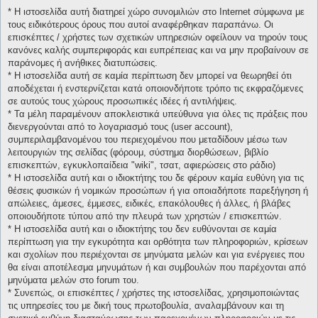
* H ιστοσελίδα αυτή διατηρεί χώρο συνομιλιών στο Internet σύμφωνα με
τους ειδικότερους όρους που αυτοί αναφέρθηκαν παραπάνω. Οι
επισκέπτες / χρήστες των σχετικών υπηρεσιών οφείλουν να τηρούν τους
κανόνες καλής συμπεριφοράς και ευπρέπειας και να μην προβαίνουν σε
παράνομες ή ανήθικες διατυπώσεις.
* H ιστοσελίδα αυτή σε καμία περίπτωση δεν μπορεί να θεωρηθεί ότι
αποδέχεται ή ενστερνίζεται κατά οποιονδήποτε τρόπο τις εκφραζόμενες
σε αυτούς τους χώρους προσωπικές ιδέες ή αντιλήψεις.
* Τα μέλη παραμένουν αποκλειστικά υπεύθυνα για όλες τις πράξεις που
διενεργούνται από το λογαριασμό τους (user account),
συμπεριλαμβανομένου του περιεχομένου που μεταδίδουν μέσω των
λειτουργιών της σελίδας (φόρουμ, σύστημα διορθώσεων, βιβλίο
επισκεπτών, εγκυκλοπαίδεια "wiki", τσατ, αφιερώσεις στο ράδιο)
* H ιστοσελίδα αυτή και ο ιδιοκτήτης του δε φέρουν καμία ευθύνη για τις
θέσεις φυσικών ή νομικών προσώπων ή για οποιαδήποτε παρεξήγηση ή
απώλειες, άμεσες, έμμεσες, ειδικές, επακόλουθες ή άλλες, ή βλάβες
οποιουδήποτε τύπου από την πλευρά των χρηστών / επισκεπτών.
* H ιστοσελίδα αυτή και ο ιδιοκτήτης του δεν ευθύνονται σε καμία
περίπτωση για την εγκυρότητα και ορθότητα των πληροφοριών, κρίσεων
και σχολίων που περιέχονται σε μηνύματα μελών και για ενέργειες που
θα είναι αποτέλεσμα μηνυμάτων ή και συμβουλών που παρέχονται από
μηνύματα μελών στο forum του.
* Συνεπώς, οι επισκέπτες / χρήστες της ιστοσελίδας, χρησιμοποιώντας
τις υπηρεσίες του με δική τους πρωτοβουλία, αναλαμβάνουν και τη