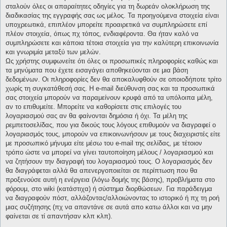
σταλούν όλες οι απαραίτητες οδηγίες για τη δωρεάν ολοκλήρωση της
διαδικασίας της εγγραφής σας ως μέλος. Τα προηγούμενα στοιχεία είναι
υποχρεωτικά, επιπλέον μπορείτε προαιρετικά να συμπληρώσετε επί
πλέον στοιχεία, όπως πχ τόπος, ενδιαφέροντα. Θα ήταν καλό να
συμπληρώσετε και κάποια τέτοια στοιχεία για την καλύτερη επικοινωνία
και γνωριμία μεταξύ των μελών.
Ως χρήστης συμφωνείτε ότι όλες οι προσωπικές πληροφορίες καθώς και
τα μηνύματα που έχετε εισαγάγει αποθηκεύονται σε μια βάση
δεδομένων. Οι πληροφορίες δεν θα αποκαλυφθούν σε οποιοδήποτε τρίτο
χωρίς τη συγκατάθεσή σας. Η e-mail διεύθυνση σας και τα προσωπικά
σας στοιχεία μπορούν να παραμείνουν κρυφά από τα υπόλοιπα μέλη,
αν το επιθυμείτε. Μπορείτε να καθορίσετε στις επιλογές του
λογαριασμού σας αν θα φαίνονται δημόσια ή όχι. Τα μέλη της
ρεμπετοσελίδας, που για δικούς τους λόγους επιθυμούν να διαγραφεί ο
λογαριασμός τους, μπορούν να επικοινωνήσουν με τους διαχειριστές είτε
με προσωπικό μήνυμα είτε μέσω του e-mail της σελίδας, με τέτοιον
τρόπο ώστε να μπορεί να γίνει ταυτοποίηση μέλους / λογαριασμού και
να ζητήσουν την διαγραφή του λογαριασμού τους. Ο λογαριασμός δεν
θα διαγράφεται αλλά θα απενεργοποιείται σε περίπτωση που θα
προξενούσε αυτή η ενέργεια (λόγω δομής της βάσης), προβλήματα στο
φόρουμ, στο wiki (κατάστιχα) ή σύστημα διορθώσεων. Για παράδειγμα
να διαγραφούν πόστ, αλλάζοντας/αλλοιώνοντας το ιστορικό ή πχ τη ροή
μιας συζήτησης (πχ να απαντάνε σε αυτά απο κατω άλλοι και να μην
φαίνεται σε τί απαντήσαν κλπ κλπ).