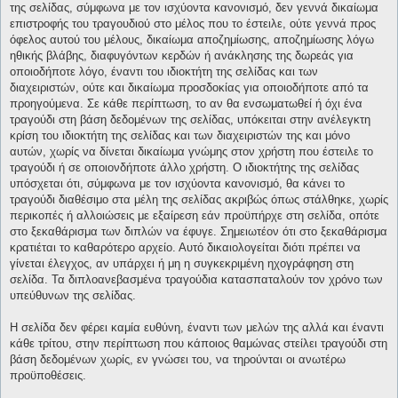
της σελίδας, σύμφωνα με τον ισχύοντα κανονισμό, δεν γεννά δικαίωμα
επιστροφής του τραγουδιού στο μέλος που το έστειλε, ούτε γεννά προς
όφελος αυτού του μέλους, δικαίωμα αποζημίωσης, αποζημίωσης λόγω
ηθικής βλάβης, διαφυγόντων κερδών ή ανάκλησης της δωρεάς για
οποιοδήποτε λόγο, έναντι του ιδιοκτήτη της σελίδας και των
διαχειριστών, ούτε και δικαίωμα προσδοκίας για οποιοδήποτε από τα
προηγούμενα. Σε κάθε περίπτωση, το αν θα ενσωματωθεί ή όχι ένα
τραγούδι στη βάση δεδομένων της σελίδας, υπόκειται στην ανέλεγκτη
κρίση του ιδιοκτήτη της σελίδας και των διαχειριστών της και μόνο
αυτών, χωρίς να δίνεται δικαίωμα γνώμης στον χρήστη που έστειλε το
τραγούδι ή σε οποιονδήποτε άλλο χρήστη. Ο ιδιοκτήτης της σελίδας
υπόσχεται ότι, σύμφωνα με τον ισχύοντα κανονισμό, θα κάνει το
τραγούδι διαθέσιμο στα μέλη της σελίδας ακριβώς όπως στάλθηκε, χωρίς
περικοπές ή αλλοιώσεις με εξαίρεση εάν προϋπήρχε στη σελίδα, οπότε
στο ξεκαθάρισμα των διπλών να έφυγε. Σημειωτέον ότι στο ξεκαθάρισμα
κρατιέται το καθαρότερο αρχείο. Αυτό δικαιολογείται διότι πρέπει να
γίνεται έλεγχος, αν υπάρχει ή μη η συγκεκριμένη ηχογράφηση στη
σελίδα. Τα διπλοανεβασμένα τραγούδια κατασπαταλούν τον χρόνο των
υπεύθυνων της σελίδας.
Η σελίδα δεν φέρει καμία ευθύνη, έναντι των μελών της αλλά και έναντι
κάθε τρίτου, στην περίπτωση που κάποιος θαμώνας στείλει τραγούδι στη
βάση δεδομένων χωρίς, εν γνώσει του, να τηρούνται οι ανωτέρω
προϋποθέσεις.