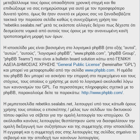
μεταβάλλουμε τους όρους οποιαδήποτε χρονική στιγμή και θα
επιδιώξουμε να σας ενημερώσουμε για αυτό με τον προσφορότερο
δυνατό τρόπο, όμως θα ήταν συνετό εκ μέρους σας να ξαναδιαβάζετε
τακτικά την παρούσα σελίδα καθώς η συνεχιζόμενη χρήση του
“rebetiko.sealabs.net” μετά τις εκάστοτε αλλαγές δείχνει πως δέχεστε ότι
δεσμεύεστε νομικά από αυτούς τους όρους με την ανανεωμένη και/ή
τροποποιημένη μορφή των όρων.
Η ιστοσελίδα μας είναι βασισμένη στο λογισμικό phpBB (στο εξής “αυτοί”,
“αυτών”, “αυτούς”, “λογισμικό phpBB”, “www.phpbb.com”, “phpBB Group”,
“phpBB Teams”) που είναι a bulletin board solution κάτω από ΓΕΝΙΚΗ
ΑΔΕΙΑ ΔΗΜΟΣΙΑΣ ΧΡΗΣΗΣ “
General Public License
” (hereinafter “GPL”)
και μπορεί να μεταφορτωθεί από την σελίδα
www.phpbb.com
. Η ομάδα
του phpBB δεν μπορεί να ασκήσει την επιρροή στο περιεχόμενο και τους
στόχους, τους οποίους ο χρήστης με αυτό το λογισμικό ακολουθεί λόγω
των κανονισμών του GPL. Για περισσότερες πληροφορίες σχετικά με το
phpBB, παρακαλούμε δείτε τα παρακάτω:
http://www.phpbb.com/
.
Η ρεμπετοσελίδα rebetiko.sealabs.net, λειτουργεί υπό τους κάτωθι όρους
χρήσης τους οποίους ο επισκέπτης / μέλος των σελίδων του δικτυακού
τόπου οφείλει να σέβεται για την ομαλή λειτουργία του ιστοχώρου. Οι
ακόλουθοι κανόνες λειτουργίας θεσπίστηκαν ώστε να διασφαλίσουν την
ομαλή διεξαγωγή των συζητήσεων και της συμμετοχής στην ιστοσελίδα.
Η εγγραφή και η συμμετοχή σας στης λειτουργίες της σελίδας σημαίνει το
σεβασμό και την αποδοχή των κανόνων λειτουργίας.