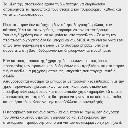
Τα μέλη της ιστοσελίδας έχουν τη δυνατότητα να διορθώσουν
οποτεδήποτε τα προσωπικά τους στοιχεία και πληροφορίες, καθώς και
να τα επικαιροποιήσουν.
Προς το παρόν δεν υπάρχει η δυνατότητα διαγραφής μέλους, εαν
κάποιος θέλει να αποχωρήσει, μπορούμε να τον καταστήσουμε
'ανενεργό' χρήστη και αυτό να φαίνεται στο προφίλ του. Σε αυτή την
περίπτωση ο χρήστης δεν θα μπορεί να συνδεθεί. Αυτό γίνεται γιατί έτσι
όπως είναι φτιαγμένη η σελίδα με το σύστημα phpbb2, υπάρχει
ασυνέπεια στη βάση δεδομένων και δημιουργούνται προβλήματα.
Εάν κάποιος επισκέπτης / χρήστης δε συμφωνεί με τους όρους
προστασίας των προσωπικών δεδομένων που προβλέπονται στο παρόν
τμήμα οφείλει να μη χρησιμοποιεί τις υπηρεσίες που παρέχει αυτή η
σελίδα.
Απαγορεύονται αυστηρά τα μηνύματα με προσωπικές επιθέσεις ή με την
χρήση ειρωνικών, χλευαστικών, απειλητικών, ρατσιστικών και
προσβλητικών εκφράσεων και προσωπικών χαρακτηρισμών. Οι όποιες
προσωπικές αντιπαραθέσεις θα πρέπει να γίνονται σε κόσμιο επίπεδο,
και σε ήπιο τόνο, ώστε να μην προσβάλλεται ο συνομιλητής.
Η παραβίαση του κανόνα αυτού θα συνεπάγεται την άμεση διαγραφή
του συγκεκριμένου θέματος ή μηνύματος και ενδεχομένως την
απαγόρευση πρόσβασης στο forum για τον συγκεκριμένο χρήστη (ban).