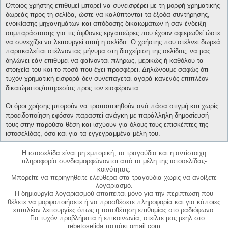
Όποιος χρήστης επιθυμεί μπορεί να συνεισφέρει με τη μορφή χρηματικής
δωρεάς προς τη σελίδα, ώστε να καλύπτονται τα έξοδα συντήρησης,
ενοικίασης μηχανημάτων και απόδοσης δικαιωμάτων ή σαν ένδειξη
συμπαράστασης για τις άφθονες εργατοώρες που έχουν αφιερωθεί ώστε
να συνεχίζει να λειτουργεί αυτή η σελίδα. Ο χρήστης που στέλνει δωρεά
παρακαλείται στέλνοντας μήνυμα στη διαχείριση της σελίδας, να μας
δηλώνει εάν επιθυμεί να φαίνονται πλήρως, μερικώς ή καθόλου τα
στοιχεία του και το ποσό που έχει προσφέρει. Δηλώνουμε σαφώς ότι
τυχόν χρηματική εισφορά δεν συνεπάγεται αγορά κανενός επιπλέον
δικαιώματος/υπηρεσίας προς τον εισφέροντα.
Οι όροι χρήσης μπορούν να τροποποιηθούν ανά πάσα στιγμή και χωρίς
προειδοποίηση εφόσον παραστεί ανάγκη με παράλληλη δημοσίευσή
τους στην παρούσα θέση και ισχύουν για όλους τους επισκέπτες της
ιστοσελίδας, όσο και για τα εγγεγραμμένα μέλη του.
Η ιστοσελίδα είναι μη εμπορική, τα τραγούδια και η αντίστοιχη
πληροφορία συνδιαμορφώνονται από τα μέλη της ιστοσελίδας-
κοινότητας.
Μπορείτε να περιηγηθείτε ελεύθερα στα τραγούδια χωρίς να ανοίξετε
λογαριασμό.
Η δημιουργία λογαριασμού απαιτείται μόνο για την περίπτωση που
θέλετε να μορφοποιήσετε ή να προσθέσετε πληροφορία και για κάποιες
επιπλέον λειτουργίες όπως η τοποθέτηση επιθυμίας στο ραδιόφωνο.
Για τυχόν προβλήματα ή επικοινωνία, στείλτε μας μεηλ στο
rebetoselida παπάκι gmail.com