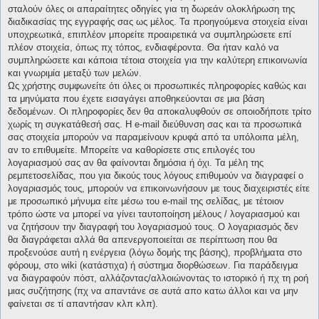
σταλούν όλες οι απαραίτητες οδηγίες για τη δωρεάν ολοκλήρωση της
διαδικασίας της εγγραφής σας ως μέλος. Τα προηγούμενα στοιχεία είναι
υποχρεωτικά, επιπλέον μπορείτε προαιρετικά να συμπληρώσετε επί
πλέον στοιχεία, όπως πχ τόπος, ενδιαφέροντα. Θα ήταν καλό να
συμπληρώσετε και κάποια τέτοια στοιχεία για την καλύτερη επικοινωνία
και γνωριμία μεταξύ των μελών.
Ως χρήστης συμφωνείτε ότι όλες οι προσωπικές πληροφορίες καθώς και
τα μηνύματα που έχετε εισαγάγει αποθηκεύονται σε μια βάση
δεδομένων. Οι πληροφορίες δεν θα αποκαλυφθούν σε οποιοδήποτε τρίτο
χωρίς τη συγκατάθεσή σας. Η e-mail διεύθυνση σας και τα προσωπικά
σας στοιχεία μπορούν να παραμείνουν κρυφά από τα υπόλοιπα μέλη,
αν το επιθυμείτε. Μπορείτε να καθορίσετε στις επιλογές του
λογαριασμού σας αν θα φαίνονται δημόσια ή όχι. Τα μέλη της
ρεμπετοσελίδας, που για δικούς τους λόγους επιθυμούν να διαγραφεί ο
λογαριασμός τους, μπορούν να επικοινωνήσουν με τους διαχειριστές είτε
με προσωπικό μήνυμα είτε μέσω του e-mail της σελίδας, με τέτοιον
τρόπο ώστε να μπορεί να γίνει ταυτοποίηση μέλους / λογαριασμού και
να ζητήσουν την διαγραφή του λογαριασμού τους. Ο λογαριασμός δεν
θα διαγράφεται αλλά θα απενεργοποιείται σε περίπτωση που θα
προξενούσε αυτή η ενέργεια (λόγω δομής της βάσης), προβλήματα στο
φόρουμ, στο wiki (κατάστιχα) ή σύστημα διορθώσεων. Για παράδειγμα
να διαγραφούν πόστ, αλλάζοντας/αλλοιώνοντας το ιστορικό ή πχ τη ροή
μιας συζήτησης (πχ να απαντάνε σε αυτά απο κατω άλλοι και να μην
φαίνεται σε τί απαντήσαν κλπ κλπ).