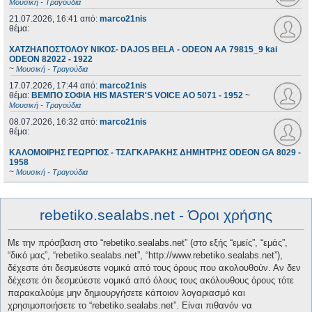
Μουσική - Τραγούδια
21.07.2026, 16:41
από:
marco21nis
θέμα:
ΧΑΤΖΗΑΠΟΣΤΟΛΟΥ ΝΙΚΟΣ- DAJOS BELA - ODEON AA 79815_9 kai
ODEON 82022 - 1922
~
Μουσική - Τραγούδια
17.07.2026, 17:44
από:
marco21nis
θέμα:
ΒΕΜΠΟ ΣΟΦΙΑ HIS MASTER'S VOICE AO 5071 - 1952
~
Μουσική - Τραγούδια
08.07.2026, 16:32
από:
marco21nis
θέμα:
ΚΑΛΟΜΟΙΡΗΣ ΓΕΩΡΓΙΟΣ - ΤΣΑΓΚΑΡΑΚΗΣ ΔΗΜΗΤΡΗΣ ODEON GA 8029 -
1958
~
Μουσική - Τραγούδια
rebetiko.sealabs.net - Όροι χρήσης
Με την πρόσβαση στο “rebetiko.sealabs.net” (στο εξής “εμείς”, “εμάς”,
“δικό μας”, “rebetiko.sealabs.net”, “http://www.rebetiko.sealabs.net”),
δέχεστε ότι δεσμεύεστε νομικά από τους όρους που ακολουθούν. Αν δεν
δέχεστε ότι δεσμεύεστε νομικά από όλους τους ακόλουθους όρους τότε
παρακαλούμε μην δημιουργήσετε κάποιον λογαριασμό και
χρησιμοποιήσετε το “rebetiko.sealabs.net”. Είναι πιθανόν να