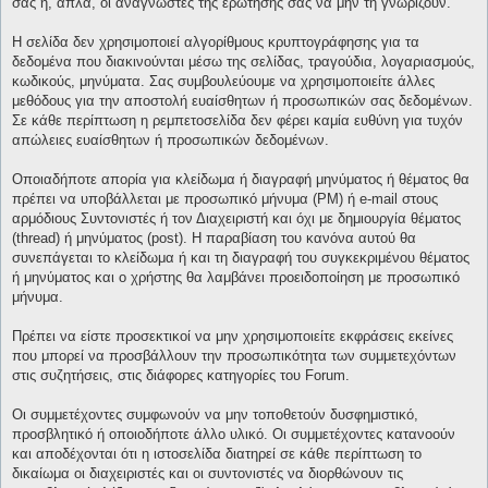
σας ή, απλά, οι αναγνώστες της ερώτησής σας να μην τη γνωρίζουν.
Η σελίδα δεν χρησιμοποιεί αλγορίθμους κρυπτογράφησης για τα
δεδομένα που διακινούνται μέσω της σελίδας, τραγούδια, λογαριασμούς,
κωδικούς, μηνύματα. Σας συμβουλεύουμε να χρησιμοποιείτε άλλες
μεθόδους για την αποστολή ευαίσθητων ή προσωπικών σας δεδομένων.
Σε κάθε περίπτωση η ρεμπετοσελίδα δεν φέρει καμία ευθύνη για τυχόν
απώλειες ευαίσθητων ή προσωπικών δεδομένων.
Οποιαδήποτε απορία για κλείδωμα ή διαγραφή μηνύματος ή θέματος θα
πρέπει να υποβάλλεται με προσωπικό μήνυμα (PM) ή e-mail στους
αρμόδιους Συντονιστές ή τον Διαχειριστή και όχι με δημιουργία θέματος
(thread) ή μηνύματος (post). Η παραβίαση του κανόνα αυτού θα
συνεπάγεται το κλείδωμα ή και τη διαγραφή του συγκεκριμένου θέματος
ή μηνύματος και ο χρήστης θα λαμβάνει προειδοποίηση με προσωπικό
μήνυμα.
Πρέπει να είστε προσεκτικοί να μην χρησιμοποιείτε εκφράσεις εκείνες
που μπορεί να προσβάλλουν την προσωπικότητα των συμμετεχόντων
στις συζητήσεις, στις διάφορες κατηγορίες του Forum.
Οι συμμετέχοντες συμφωνούν να μην τοποθετούν δυσφημιστικό,
προσβλητικό ή οποιοδήποτε άλλο υλικό. Οι συμμετέχοντες κατανοούν
και αποδέχονται ότι η ιστοσελίδα διατηρεί σε κάθε περίπτωση το
δικαίωμα οι διαχειριστές και οι συντονιστές να διορθώνουν τις