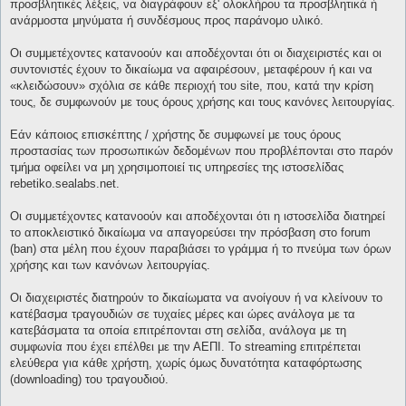
προσβλητικές λέξεις, να διαγράφουν εξ' ολοκλήρου τα προσβλητικά ή
ανάρμοστα μηνύματα ή συνδέσμους προς παράνομο υλικό.
Οι συμμετέχοντες κατανοούν και αποδέχονται ότι οι διαχειριστές και οι
συντονιστές έχουν το δικαίωμα να αφαιρέσουν, μεταφέρουν ή και να
«κλειδώσουν» σχόλια σε κάθε περιοχή του site, που, κατά την κρίση
τους, δε συμφωνούν με τους όρους χρήσης και τους κανόνες λειτουργίας.
Εάν κάποιος επισκέπτης / χρήστης δε συμφωνεί με τους όρους
προστασίας των προσωπικών δεδομένων που προβλέπονται στο παρόν
τμήμα οφείλει να μη χρησιμοποιεί τις υπηρεσίες της ιστοσελίδας
rebetiko.sealabs.net.
Οι συμμετέχοντες κατανοούν και αποδέχονται ότι η ιστοσελίδα διατηρεί
το αποκλειστικό δικαίωμα να απαγορεύσει την πρόσβαση στο forum
(ban) στα μέλη που έχουν παραβιάσει το γράμμα ή το πνεύμα των όρων
χρήσης και των κανόνων λειτουργίας.
Οι διαχειριστές διατηρούν το δικαίωματα να ανοίγουν ή να κλείνουν το
κατέβασμα τραγουδιών σε τυχαίες μέρες και ώρες ανάλογα με τα
κατεβάσματα τα οποία επιτρέπονται στη σελίδα, ανάλογα με τη
συμφωνία που έχει επέλθει με την ΑΕΠΙ. Το streaming επιτρέπεται
ελεύθερα για κάθε χρήστη, χωρίς όμως δυνατότητα καταφόρτωσης
(downloading) του τραγουδιού.