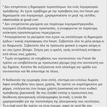
* Δεν επιτρέπεται η δημιουργία περισσότερων του ενός λογαριασμού
πρόσβασης. Αν έχετε πρόβλημα με την πρόσβαση σας στο forum μην
δημιουργείτε νέο λογαριασμό, χρησιμοποιείστε το μεηλ της σελίδας:
rebetoselida at gmail.com
* Δεν επιτρέπονται μηνύματα για παράνομο λογισμικό/τραγούδια,
λογισμικό εξουδετέρωσης προστασίας, ή αναφέρονται σε παράνομη
απόκτηση προστατευμένου περιεχόμενου.
* Απαγορεύονται τα μηνύματα που έχουν ως αποτέλεσμα τη δημιουργία
έριδων / κακής ατμόσφαιρας στο forum. Σεβαστείτε όλα τα μέλη ακόμη κι
αν διαφωνείτε. Σεβαστείτε όλα τα πρόσωπα φυσικά ή νομικά ακόμη κι
αν σας έχουν βλάψει. Στόχος μας η ομαλή, υγιής ανταλλαγή απόψεων
από όλους τους χρήστες.
* Τυχόν αντιρρήσεις σε επεμβάσεις των συντονιστών του Forum θα
πρέπει να υποβάλλονται με προσωπικό μήνυμα (πμ) στο συντονιστή και
όχι δημόσια. Κατόπιν θα συζητούνται από ολόκληρη την ομάδα των
συντονιστών και θα απαντάμε σε όλους.
Η διαδικασία της εγγραφής είναι απλή, σύντομη και εντελώς δωρεάν.
Αφού αποδεχθείτε τους όρους χρήσης, θα πρέπει να συμπληρώσετε μια
φόρμα, επιλέγοντας ένα όνομα χρήστη (username) και έναν κωδικό
πρόσβασης (password). θα σας ζητηθεί επίσης η προσωπική σας
διεύθυνση ηλεκτρονικής αλληλογραφίας (e-mail), η οποία θα
χρησιμοποιηθεί για την πιστοποίηση της ηλεκτρονικής σας ταυτότητας.
Το e-mail αυτό θα πρέπει να είναι έγκυρο, αφού σε αυτό θα σας