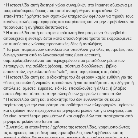
* H ιστοσελίδα αυτή διατηρεί χώρο συνομιλιών στο Internet σύμφωνα με
τους ειδικότερους όρους που αυτοί αναφέρθηκαν παραπάνω. Οι
επισκέπτες / χρήστες των σχετικών υπηρεσιών οφείλουν να τηρούν τους
κανόνες καλής συμπεριφοράς και ευπρέπειας και να μην προβαίνουν σε
παράνομες ή ανήθικες διατυπώσεις.
* H ιστοσελίδα αυτή σε καμία περίπτωση δεν μπορεί να θεωρηθεί ότι
αποδέχεται ή ενστερνίζεται κατά οποιονδήποτε τρόπο τις εκφραζόμενες
σε αυτούς τους χώρους προσωπικές ιδέες ή αντιλήψεις.
* Τα μέλη παραμένουν αποκλειστικά υπεύθυνα για όλες τις πράξεις που
διενεργούνται από το λογαριασμό τους (user account),
συμπεριλαμβανομένου του περιεχομένου που μεταδίδουν μέσω των
λειτουργιών της σελίδας (φόρουμ, σύστημα διορθώσεων, βιβλίο
επισκεπτών, εγκυκλοπαίδεια "wiki", τσατ, αφιερώσεις στο ράδιο)
* H ιστοσελίδα αυτή και ο ιδιοκτήτης του δε φέρουν καμία ευθύνη για τις
θέσεις φυσικών ή νομικών προσώπων ή για οποιαδήποτε παρεξήγηση ή
απώλειες, άμεσες, έμμεσες, ειδικές, επακόλουθες ή άλλες, ή βλάβες
οποιουδήποτε τύπου από την πλευρά των χρηστών / επισκεπτών.
* H ιστοσελίδα αυτή και ο ιδιοκτήτης του δεν ευθύνονται σε καμία
περίπτωση για την εγκυρότητα και ορθότητα των πληροφοριών, κρίσεων
και σχολίων που περιέχονται σε μηνύματα μελών και για ενέργειες που
θα είναι αποτέλεσμα μηνυμάτων ή και συμβουλών που παρέχονται από
μηνύματα μελών στο forum του.
* Συνεπώς, οι επισκέπτες / χρήστες της ιστοσελίδας, χρησιμοποιώντας
τις υπηρεσίες του με δική τους πρωτοβουλία, αναλαμβάνουν και τη