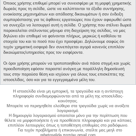
Όποιος χρήστης επιθυμεί μπορεί να συνεισφέρει με τη μορφή χρηματικής
δωρεάς προς τη σελίδα, ώστε να καλύπτονται τα έξοδα συντήρησης,
ενοικίασης μηχανημάτων και απόδοσης δικαιωμάτων ή σαν ένδειξη
συμπαράστασης για τις άφθονες εργατοώρες που έχουν αφιερωθεί ώστε
να συνεχίζει να λειτουργεί αυτή η σελίδα. Ο χρήστης που στέλνει δωρεά
παρακαλείται στέλνοντας μήνυμα στη διαχείριση της σελίδας, να μας
δηλώνει εάν επιθυμεί να φαίνονται πλήρως, μερικώς ή καθόλου τα
στοιχεία του και το ποσό που έχει προσφέρει. Δηλώνουμε σαφώς ότι
τυχόν χρηματική εισφορά δεν συνεπάγεται αγορά κανενός επιπλέον
δικαιώματος/υπηρεσίας προς τον εισφέροντα.
Οι όροι χρήσης μπορούν να τροποποιηθούν ανά πάσα στιγμή και χωρίς
προειδοποίηση εφόσον παραστεί ανάγκη με παράλληλη δημοσίευσή
τους στην παρούσα θέση και ισχύουν για όλους τους επισκέπτες της
ιστοσελίδας, όσο και για τα εγγεγραμμένα μέλη του.
Η ιστοσελίδα είναι μη εμπορική, τα τραγούδια και η αντίστοιχη
πληροφορία συνδιαμορφώνονται από τα μέλη της ιστοσελίδας-
κοινότητας.
Μπορείτε να περιηγηθείτε ελεύθερα στα τραγούδια χωρίς να ανοίξετε
λογαριασμό.
Η δημιουργία λογαριασμού απαιτείται μόνο για την περίπτωση που
θέλετε να μορφοποιήσετε ή να προσθέσετε πληροφορία και για κάποιες
επιπλέον λειτουργίες όπως η τοποθέτηση επιθυμίας στο ραδιόφωνο.
Για τυχόν προβλήματα ή επικοινωνία, στείλτε μας μεηλ στο
rebetoselida παπάκι gmail.com