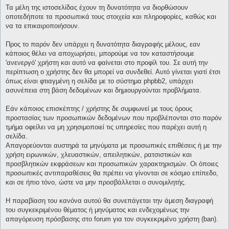
Τα μέλη της ιστοσελίδας έχουν τη δυνατότητα να διορθώσουν
οποτεδήποτε τα προσωπικά τους στοιχεία και πληροφορίες, καθώς και
να τα επικαιροποιήσουν.
Προς το παρόν δεν υπάρχει η δυνατότητα διαγραφής μέλους, εαν
κάποιος θέλει να αποχωρήσει, μπορούμε να τον καταστήσουμε
'ανενεργό' χρήστη και αυτό να φαίνεται στο προφίλ του. Σε αυτή την
περίπτωση ο χρήστης δεν θα μπορεί να συνδεθεί. Αυτό γίνεται γιατί έτσι
όπως είναι φτιαγμένη η σελίδα με το σύστημα phpbb2, υπάρχει
ασυνέπεια στη βάση δεδομένων και δημιουργούνται προβλήματα.
Εάν κάποιος επισκέπτης / χρήστης δε συμφωνεί με τους όρους
προστασίας των προσωπικών δεδομένων που προβλέπονται στο παρόν
τμήμα οφείλει να μη χρησιμοποιεί τις υπηρεσίες που παρέχει αυτή η
σελίδα.
Απαγορεύονται αυστηρά τα μηνύματα με προσωπικές επιθέσεις ή με την
χρήση ειρωνικών, χλευαστικών, απειλητικών, ρατσιστικών και
προσβλητικών εκφράσεων και προσωπικών χαρακτηρισμών. Οι όποιες
προσωπικές αντιπαραθέσεις θα πρέπει να γίνονται σε κόσμιο επίπεδο,
και σε ήπιο τόνο, ώστε να μην προσβάλλεται ο συνομιλητής.
Η παραβίαση του κανόνα αυτού θα συνεπάγεται την άμεση διαγραφή
του συγκεκριμένου θέματος ή μηνύματος και ενδεχομένως την
απαγόρευση πρόσβασης στο forum για τον συγκεκριμένο χρήστη (ban).