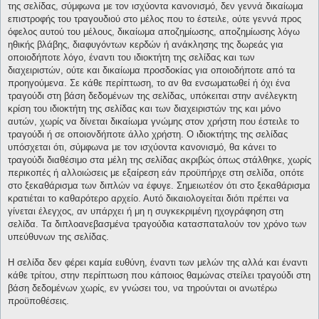
της σελίδας, σύμφωνα με τον ισχύοντα κανονισμό, δεν γεννά δικαίωμα
επιστροφής του τραγουδιού στο μέλος που το έστειλε, ούτε γεννά προς
όφελος αυτού του μέλους, δικαίωμα αποζημίωσης, αποζημίωσης λόγω
ηθικής βλάβης, διαφυγόντων κερδών ή ανάκλησης της δωρεάς για
οποιοδήποτε λόγο, έναντι του ιδιοκτήτη της σελίδας και των
διαχειριστών, ούτε και δικαίωμα προσδοκίας για οποιοδήποτε από τα
προηγούμενα. Σε κάθε περίπτωση, το αν θα ενσωματωθεί ή όχι ένα
τραγούδι στη βάση δεδομένων της σελίδας, υπόκειται στην ανέλεγκτη
κρίση του ιδιοκτήτη της σελίδας και των διαχειριστών της και μόνο
αυτών, χωρίς να δίνεται δικαίωμα γνώμης στον χρήστη που έστειλε το
τραγούδι ή σε οποιονδήποτε άλλο χρήστη. Ο ιδιοκτήτης της σελίδας
υπόσχεται ότι, σύμφωνα με τον ισχύοντα κανονισμό, θα κάνει το
τραγούδι διαθέσιμο στα μέλη της σελίδας ακριβώς όπως στάλθηκε, χωρίς
περικοπές ή αλλοιώσεις με εξαίρεση εάν προϋπήρχε στη σελίδα, οπότε
στο ξεκαθάρισμα των διπλών να έφυγε. Σημειωτέον ότι στο ξεκαθάρισμα
κρατιέται το καθαρότερο αρχείο. Αυτό δικαιολογείται διότι πρέπει να
γίνεται έλεγχος, αν υπάρχει ή μη η συγκεκριμένη ηχογράφηση στη
σελίδα. Τα διπλοανεβασμένα τραγούδια κατασπαταλούν τον χρόνο των
υπεύθυνων της σελίδας.
Η σελίδα δεν φέρει καμία ευθύνη, έναντι των μελών της αλλά και έναντι
κάθε τρίτου, στην περίπτωση που κάποιος θαμώνας στείλει τραγούδι στη
βάση δεδομένων χωρίς, εν γνώσει του, να τηρούνται οι ανωτέρω
προϋποθέσεις.