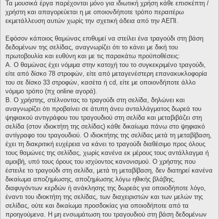
Τα μουσικά έργα παρέχονται μόνο για ιδιωτική χρήση κάθε επισκέπτη /
χρήστη και απαγορεύεται η με οποιονδήποτε τρόπο περαιτέρω
εκμετάλλευση αυτών χωρίς την σχετική άδεια από την ΑΕΠΙ.
Εφόσον κάποιος θαμώνας επιθυμεί να στείλει ένα τραγούδι στη βάση
δεδομένων της σελίδας, αναγνωρίζει ότι το κάνει με δική του
πρωτοβουλία και ευθύνη και με τις παρακάτω προϋποθέσεις:
Α. Ο θαμώνας έχει νόμιμα στην κατοχή του το συγκεκριμένο τραγούδι,
είτε από δίσκο 78 στροφών, είτε από μεταγενέστερη επανακυκλοφορία
του σε δίσκο 33 στροφών, κασέτα ή cd, είτε με οποιονδήποτε άλλο
νόμιμο τρόπο (πχ online αγορά).
Β. Ο χρήστης, στέλνοντας το τραγούδι στη σελίδα, δηλώνει και
αναγνωρίζει ότι προβαίνει σε άτυπη άνευ ανταλλάγματος δωρεά του
ψηφιακού αντιγράφου του τραγουδιού στη σελίδα και μεταβιβάζει στη
σελίδα (στον ιδιοκτήτη της σελίδας) κάθε δικαίωμα πάνω στο ψηφιακό
αντίγραφο του τραγουδιού. Ο ιδιοκτήτης της σελίδας μετά τη μεταβίβαση,
έχει τη διακριτική ευχέρεια να κάνει το τραγούδι διαθέσιμο προς όλους
τους θαμώνες της σελίδας, χωρίς κανένα εκ μέρους τους αντάλλαγμα ή
αμοιβή, υπό τους όρους του ισχύοντος κανονισμού. Ο χρήστης που
έστειλε το τραγούδι στη σελίδα, μετά τη μεταβίβαση, δεν διατηρεί κανένα
δικαίωμα αποζημίωσης, αποζημίωσης λόγω ηθικής βλάβης,
διαφυγόντων κερδών ή ανάκλησης της δωρεάς για οποιοδήποτε λόγο,
έναντι του ιδιοκτήτη της σελίδας, των διαχειριστών και των μελών της
σελίδας, ούτε και δικαίωμα προσδοκίας για οποιοδήποτε από τα
προηγούμενα. Η μη ενσωμάτωση του τραγουδιού στη βάση δεδομένων