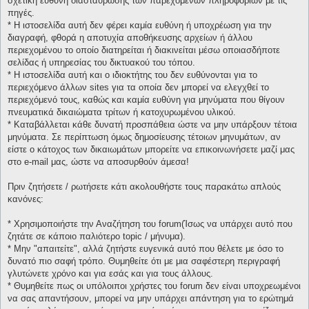
σχετική ευθύνη διασταύρωσης των παρεχομένων πληροφοριών με τις
πηγές.
* H ιστοσελίδα αυτή δεν φέρει καμία ευθύνη ή υποχρέωση για την
διαγραφή, φθορά η αποτυχία αποθήκευσης αρχείων ή άλλου
περιεχομένου το οποίο διατηρείται ή διακινείται μέσω οποιασδήποτε
σελίδας ή υπηρεσίας του δικτυακού του τόπου.
* H ιστοσελίδα αυτή και ο ιδιοκτήτης του δεν ευθύνονται για το
περιεχόμενο άλλων sites για τα οποία δεν μπορεί να ελεγχθεί το
περιεχόμενό τους, καθώς και καμία ευθύνη για μηνύματα που θίγουν
πνευματικά δικαιώματα τρίτων ή κατοχυρωμένου υλικού.
* Καταβάλλεται κάθε δυνατή προσπάθεια ώστε να μην υπάρξουν τέτοια
μηνύματα. Σε περίπτωση όμως δημοσίευσης τέτοιων μηνυμάτων, αν
είστε ο κάτοχος των δικαιωμάτων μπορείτε να επικοινωνήσετε μαζί μας
στο e-mail μας, ώστε να αποσυρθούν άμεσα!
Πριν ζητήσετε / ρωτήσετε κάτι ακολουθήστε τους παρακάτω απλούς
κανόνες:
* Χρησιμοποιήστε την Αναζήτηση του forum(Ίσως να υπάρχει αυτό που
ζητάτε σε κάποιο παλιότερο topic / μήνυμα).
* Μην "απαιτείτε", αλλά ζητήστε ευγενικά αυτό που θέλετε με όσο το
δυνατό πιο σαφή τρόπο. Θυμηθείτε ότι με μια σαφέστερη περιγραφή
γλυτώνετε χρόνο και για εσάς και για τους άλλους.
* Θυμηθείτε πως οι υπόλοιποι χρήστες του forum δεν είναι υποχρεωμένοι
να σας απαντήσουν, μπορεί να μην υπάρχει απάντηση για το ερώτημά