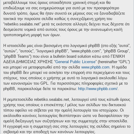
μεταβάλλουμε τους όρους οποιαδήποτε χρονική στιγμή και θα
επιδιώξουμε να σας ενημερώσουμε για αυτό με τον προσφορότερο
δυνατό τρόπο, όμως θα ήταν συνετό εκ μέρους σας να ξαναδιαβάζετε
τακτικά την παρούσα σελίδα καθώς η συνεχιζόμενη χρήση του
“rebetiko.sealabs.net” μετά τις εκάστοτε αλλαγές δείχνει πως δέχεστε ότι
δεσμεύεστε νομικά από αυτούς τους όρους με την ανανεωμένη και/ή
τροποποιημένη μορφή των όρων.
Η ιστοσελίδα μας είναι βασισμένη στο λογισμικό phpBB (στο εξής “αυτοί”,
“αυτών”, “αυτούς”, “λογισμικό phpBB”, “www.phpbb.com”, “phpBB Group”,
“phpBB Teams”) που είναι a bulletin board solution κάτω από ΓΕΝΙΚΗ
ΑΔΕΙΑ ΔΗΜΟΣΙΑΣ ΧΡΗΣΗΣ “
General Public License
” (hereinafter “GPL”)
και μπορεί να μεταφορτωθεί από την σελίδα
www.phpbb.com
. Η ομάδα
του phpBB δεν μπορεί να ασκήσει την επιρροή στο περιεχόμενο και τους
στόχους, τους οποίους ο χρήστης με αυτό το λογισμικό ακολουθεί λόγω
των κανονισμών του GPL. Για περισσότερες πληροφορίες σχετικά με το
phpBB, παρακαλούμε δείτε τα παρακάτω:
http://www.phpbb.com/
.
Η ρεμπετοσελίδα rebetiko.sealabs.net, λειτουργεί υπό τους κάτωθι όρους
χρήσης τους οποίους ο επισκέπτης / μέλος των σελίδων του δικτυακού
τόπου οφείλει να σέβεται για την ομαλή λειτουργία του ιστοχώρου. Οι
ακόλουθοι κανόνες λειτουργίας θεσπίστηκαν ώστε να διασφαλίσουν την
ομαλή διεξαγωγή των συζητήσεων και της συμμετοχής στην ιστοσελίδα.
Η εγγραφή και η συμμετοχή σας στης λειτουργίες της σελίδας σημαίνει το
σεβασμό και την αποδοχή των κανόνων λειτουργίας.