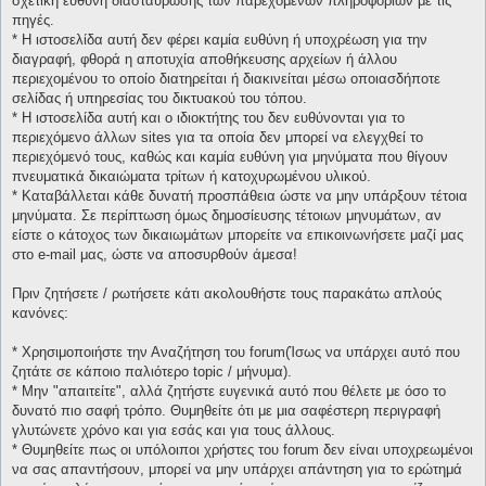
σχετική ευθύνη διασταύρωσης των παρεχομένων πληροφοριών με τις
πηγές.
* H ιστοσελίδα αυτή δεν φέρει καμία ευθύνη ή υποχρέωση για την
διαγραφή, φθορά η αποτυχία αποθήκευσης αρχείων ή άλλου
περιεχομένου το οποίο διατηρείται ή διακινείται μέσω οποιασδήποτε
σελίδας ή υπηρεσίας του δικτυακού του τόπου.
* H ιστοσελίδα αυτή και ο ιδιοκτήτης του δεν ευθύνονται για το
περιεχόμενο άλλων sites για τα οποία δεν μπορεί να ελεγχθεί το
περιεχόμενό τους, καθώς και καμία ευθύνη για μηνύματα που θίγουν
πνευματικά δικαιώματα τρίτων ή κατοχυρωμένου υλικού.
* Καταβάλλεται κάθε δυνατή προσπάθεια ώστε να μην υπάρξουν τέτοια
μηνύματα. Σε περίπτωση όμως δημοσίευσης τέτοιων μηνυμάτων, αν
είστε ο κάτοχος των δικαιωμάτων μπορείτε να επικοινωνήσετε μαζί μας
στο e-mail μας, ώστε να αποσυρθούν άμεσα!
Πριν ζητήσετε / ρωτήσετε κάτι ακολουθήστε τους παρακάτω απλούς
κανόνες:
* Χρησιμοποιήστε την Αναζήτηση του forum(Ίσως να υπάρχει αυτό που
ζητάτε σε κάποιο παλιότερο topic / μήνυμα).
* Μην "απαιτείτε", αλλά ζητήστε ευγενικά αυτό που θέλετε με όσο το
δυνατό πιο σαφή τρόπο. Θυμηθείτε ότι με μια σαφέστερη περιγραφή
γλυτώνετε χρόνο και για εσάς και για τους άλλους.
* Θυμηθείτε πως οι υπόλοιποι χρήστες του forum δεν είναι υποχρεωμένοι
να σας απαντήσουν, μπορεί να μην υπάρχει απάντηση για το ερώτημά