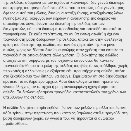
της σελίδας, σύμφωνα με τον ισχύοντα κανονισμό, δεν γεννά δικαίωμα
επιστροφής του τραγουδιού στο μέλος που το έστειλε, ούτε γεννά προς
όφελος αυτού του μέλους, δικαίωμα αποζημίωσης, αποζημίωσης λόγω
ηθικής βλάβης, διαφυγόντων κερδών ή ανάκλησης της δωρεάς για
οποιοδήποτε λόγο, έναντι του ιδιοκτήτη της σελίδας και των
διαχειριστών, ούτε και δικαίωμα προσδοκίας για οποιοδήποτε από τα
προηγούμενα. Σε κάθε περίπτωση, το αν θα ενσωματωθεί ή όχι ένα
τραγούδι στη βάση δεδομένων της σελίδας, υπόκειται στην ανέλεγκτη
κρίση του ιδιοκτήτη της σελίδας και των διαχειριστών της και μόνο
αυτών, χωρίς να δίνεται δικαίωμα γνώμης στον χρήστη που έστειλε το
τραγούδι ή σε οποιονδήποτε άλλο χρήστη. Ο ιδιοκτήτης της σελίδας
υπόσχεται ότι, σύμφωνα με τον ισχύοντα κανονισμό, θα κάνει το
τραγούδι διαθέσιμο στα μέλη της σελίδας ακριβώς όπως στάλθηκε, χωρίς
περικοπές ή αλλοιώσεις με εξαίρεση εάν προϋπήρχε στη σελίδα, οπότε
στο ξεκαθάρισμα των διπλών να έφυγε. Σημειωτέον ότι στο ξεκαθάρισμα
κρατιέται το καθαρότερο αρχείο. Αυτό δικαιολογείται διότι πρέπει να
γίνεται έλεγχος, αν υπάρχει ή μη η συγκεκριμένη ηχογράφηση στη
σελίδα. Τα διπλοανεβασμένα τραγούδια κατασπαταλούν τον χρόνο των
υπεύθυνων της σελίδας.
Η σελίδα δεν φέρει καμία ευθύνη, έναντι των μελών της αλλά και έναντι
κάθε τρίτου, στην περίπτωση που κάποιος θαμώνας στείλει τραγούδι στη
βάση δεδομένων χωρίς, εν γνώσει του, να τηρούνται οι ανωτέρω
προϋποθέσεις.