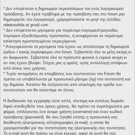
* Δεν επιτρέπεται η δημιουργία περισσότερων του ενός λογαριασμού
πρόσβασης. Αν έχετε πρόβλημα με την πρόσβαση σας στο forum μην
δημιουργείτε νέο λογαριασμό, χρησιμοποιείστε το μεηλ της σελίδας:
rebetoselida at gmail.com
* Δεν επιτρέπονται μηνύματα για παράνομο λογισμικό/τραγούδια,
λογισμικό εξουδετέρωσης προστασίας, ή αναφέρονται σε παράνομη
απόκτηση προστατευμένου περιεχόμενου.
* Απαγορεύονται τα μηνύματα που έχουν ως αποτέλεσμα τη δημιουργία
έριδων / κακής ατμόσφαιρας στο forum. Σεβαστείτε όλα τα μέλη ακόμη κι
αν διαφωνείτε. Σεβαστείτε όλα τα πρόσωπα φυσικά ή νομικά ακόμη κι
αν σας έχουν βλάψει. Στόχος μας η ομαλή, υγιής ανταλλαγή απόψεων
από όλους τους χρήστες.
* Τυχόν αντιρρήσεις σε επεμβάσεις των συντονιστών του Forum θα
πρέπει να υποβάλλονται με προσωπικό μήνυμα (πμ) στο συντονιστή και
όχι δημόσια. Κατόπιν θα συζητούνται από ολόκληρη την ομάδα των
συντονιστών και θα απαντάμε σε όλους.
Η διαδικασία της εγγραφής είναι απλή, σύντομη και εντελώς δωρεάν.
Αφού αποδεχθείτε τους όρους χρήσης, θα πρέπει να συμπληρώσετε μια
φόρμα, επιλέγοντας ένα όνομα χρήστη (username) και έναν κωδικό
πρόσβασης (password). θα σας ζητηθεί επίσης η προσωπική σας
διεύθυνση ηλεκτρονικής αλληλογραφίας (e-mail), η οποία θα
χρησιμοποιηθεί για την πιστοποίηση της ηλεκτρονικής σας ταυτότητας.
Το e-mail αυτό θα πρέπει να είναι έγκυρο, αφού σε αυτό θα σας