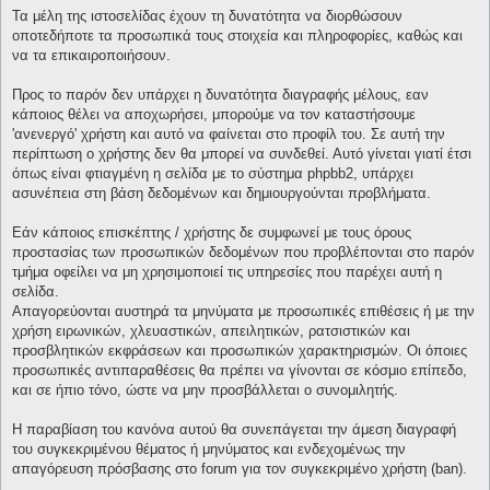
Τα μέλη της ιστοσελίδας έχουν τη δυνατότητα να διορθώσουν
οποτεδήποτε τα προσωπικά τους στοιχεία και πληροφορίες, καθώς και
να τα επικαιροποιήσουν.
Προς το παρόν δεν υπάρχει η δυνατότητα διαγραφής μέλους, εαν
κάποιος θέλει να αποχωρήσει, μπορούμε να τον καταστήσουμε
'ανενεργό' χρήστη και αυτό να φαίνεται στο προφίλ του. Σε αυτή την
περίπτωση ο χρήστης δεν θα μπορεί να συνδεθεί. Αυτό γίνεται γιατί έτσι
όπως είναι φτιαγμένη η σελίδα με το σύστημα phpbb2, υπάρχει
ασυνέπεια στη βάση δεδομένων και δημιουργούνται προβλήματα.
Εάν κάποιος επισκέπτης / χρήστης δε συμφωνεί με τους όρους
προστασίας των προσωπικών δεδομένων που προβλέπονται στο παρόν
τμήμα οφείλει να μη χρησιμοποιεί τις υπηρεσίες που παρέχει αυτή η
σελίδα.
Απαγορεύονται αυστηρά τα μηνύματα με προσωπικές επιθέσεις ή με την
χρήση ειρωνικών, χλευαστικών, απειλητικών, ρατσιστικών και
προσβλητικών εκφράσεων και προσωπικών χαρακτηρισμών. Οι όποιες
προσωπικές αντιπαραθέσεις θα πρέπει να γίνονται σε κόσμιο επίπεδο,
και σε ήπιο τόνο, ώστε να μην προσβάλλεται ο συνομιλητής.
Η παραβίαση του κανόνα αυτού θα συνεπάγεται την άμεση διαγραφή
του συγκεκριμένου θέματος ή μηνύματος και ενδεχομένως την
απαγόρευση πρόσβασης στο forum για τον συγκεκριμένο χρήστη (ban).