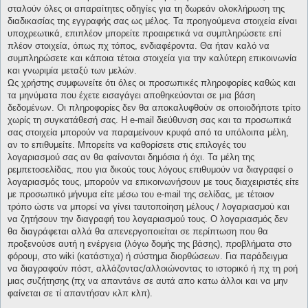
σταλούν όλες οι απαραίτητες οδηγίες για τη δωρεάν ολοκλήρωση της
διαδικασίας της εγγραφής σας ως μέλος. Τα προηγούμενα στοιχεία είναι
υποχρεωτικά, επιπλέον μπορείτε προαιρετικά να συμπληρώσετε επί
πλέον στοιχεία, όπως πχ τόπος, ενδιαφέροντα. Θα ήταν καλό να
συμπληρώσετε και κάποια τέτοια στοιχεία για την καλύτερη επικοινωνία
και γνωριμία μεταξύ των μελών.
Ως χρήστης συμφωνείτε ότι όλες οι προσωπικές πληροφορίες καθώς και
τα μηνύματα που έχετε εισαγάγει αποθηκεύονται σε μια βάση
δεδομένων. Οι πληροφορίες δεν θα αποκαλυφθούν σε οποιοδήποτε τρίτο
χωρίς τη συγκατάθεσή σας. Η e-mail διεύθυνση σας και τα προσωπικά
σας στοιχεία μπορούν να παραμείνουν κρυφά από τα υπόλοιπα μέλη,
αν το επιθυμείτε. Μπορείτε να καθορίσετε στις επιλογές του
λογαριασμού σας αν θα φαίνονται δημόσια ή όχι. Τα μέλη της
ρεμπετοσελίδας, που για δικούς τους λόγους επιθυμούν να διαγραφεί ο
λογαριασμός τους, μπορούν να επικοινωνήσουν με τους διαχειριστές είτε
με προσωπικό μήνυμα είτε μέσω του e-mail της σελίδας, με τέτοιον
τρόπο ώστε να μπορεί να γίνει ταυτοποίηση μέλους / λογαριασμού και
να ζητήσουν την διαγραφή του λογαριασμού τους. Ο λογαριασμός δεν
θα διαγράφεται αλλά θα απενεργοποιείται σε περίπτωση που θα
προξενούσε αυτή η ενέργεια (λόγω δομής της βάσης), προβλήματα στο
φόρουμ, στο wiki (κατάστιχα) ή σύστημα διορθώσεων. Για παράδειγμα
να διαγραφούν πόστ, αλλάζοντας/αλλοιώνοντας το ιστορικό ή πχ τη ροή
μιας συζήτησης (πχ να απαντάνε σε αυτά απο κατω άλλοι και να μην
φαίνεται σε τί απαντήσαν κλπ κλπ).