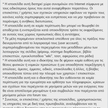
* H ιστοσελίδα αυτή διατηρεί χώρο συνομιλιών στο Internet σύμφωνα με
τους ειδικότερους όρους που αυτοί αναφέρθηκαν παραπάνω. Οι
επισκέπτες / χρήστες των σχετικών υπηρεσιών οφείλουν να τηρούν τους
κανόνες καλής συμπεριφοράς και ευπρέπειας και να μην προβαίνουν σε
παράνομες ή ανήθικες διατυπώσεις.
* H ιστοσελίδα αυτή σε καμία περίπτωση δεν μπορεί να θεωρηθεί ότι
αποδέχεται ή ενστερνίζεται κατά οποιονδήποτε τρόπο τις εκφραζόμενες
σε αυτούς τους χώρους προσωπικές ιδέες ή αντιλήψεις.
* Τα μέλη παραμένουν αποκλειστικά υπεύθυνα για όλες τις πράξεις που
διενεργούνται από το λογαριασμό τους (user account),
συμπεριλαμβανομένου του περιεχομένου που μεταδίδουν μέσω των
λειτουργιών της σελίδας (φόρουμ, σύστημα διορθώσεων, βιβλίο
επισκεπτών, εγκυκλοπαίδεια "wiki", τσατ, αφιερώσεις στο ράδιο)
* H ιστοσελίδα αυτή και ο ιδιοκτήτης του δε φέρουν καμία ευθύνη για τις
θέσεις φυσικών ή νομικών προσώπων ή για οποιαδήποτε παρεξήγηση ή
απώλειες, άμεσες, έμμεσες, ειδικές, επακόλουθες ή άλλες, ή βλάβες
οποιουδήποτε τύπου από την πλευρά των χρηστών / επισκεπτών.
* H ιστοσελίδα αυτή και ο ιδιοκτήτης του δεν ευθύνονται σε καμία
περίπτωση για την εγκυρότητα και ορθότητα των πληροφοριών, κρίσεων
και σχολίων που περιέχονται σε μηνύματα μελών και για ενέργειες που
θα είναι αποτέλεσμα μηνυμάτων ή και συμβουλών που παρέχονται από
μηνύματα μελών στο forum του.
* Συνεπώς, οι επισκέπτες / χρήστες της ιστοσελίδας, χρησιμοποιώντας
τις υπηρεσίες του με δική τους πρωτοβουλία, αναλαμβάνουν και τη