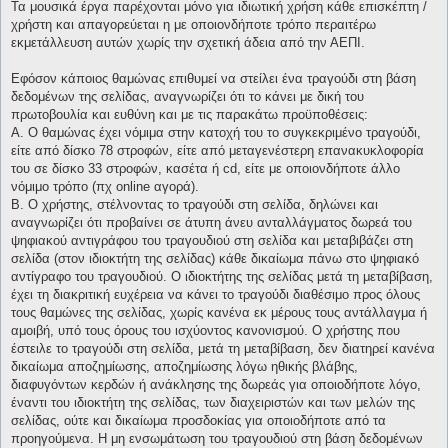
Τα μουσικά έργα παρέχονται μόνο για ιδιωτική χρήση κάθε επισκέπτη /
χρήστη και απαγορεύεται η με οποιονδήποτε τρόπο περαιτέρω
εκμετάλλευση αυτών χωρίς την σχετική άδεια από την ΑΕΠΙ.
Εφόσον κάποιος θαμώνας επιθυμεί να στείλει ένα τραγούδι στη βάση
δεδομένων της σελίδας, αναγνωρίζει ότι το κάνει με δική του
πρωτοβουλία και ευθύνη και με τις παρακάτω προϋποθέσεις:
Α. Ο θαμώνας έχει νόμιμα στην κατοχή του το συγκεκριμένο τραγούδι,
είτε από δίσκο 78 στροφών, είτε από μεταγενέστερη επανακυκλοφορία
του σε δίσκο 33 στροφών, κασέτα ή cd, είτε με οποιονδήποτε άλλο
νόμιμο τρόπο (πχ online αγορά).
Β. Ο χρήστης, στέλνοντας το τραγούδι στη σελίδα, δηλώνει και
αναγνωρίζει ότι προβαίνει σε άτυπη άνευ ανταλλάγματος δωρεά του
ψηφιακού αντιγράφου του τραγουδιού στη σελίδα και μεταβιβάζει στη
σελίδα (στον ιδιοκτήτη της σελίδας) κάθε δικαίωμα πάνω στο ψηφιακό
αντίγραφο του τραγουδιού. Ο ιδιοκτήτης της σελίδας μετά τη μεταβίβαση,
έχει τη διακριτική ευχέρεια να κάνει το τραγούδι διαθέσιμο προς όλους
τους θαμώνες της σελίδας, χωρίς κανένα εκ μέρους τους αντάλλαγμα ή
αμοιβή, υπό τους όρους του ισχύοντος κανονισμού. Ο χρήστης που
έστειλε το τραγούδι στη σελίδα, μετά τη μεταβίβαση, δεν διατηρεί κανένα
δικαίωμα αποζημίωσης, αποζημίωσης λόγω ηθικής βλάβης,
διαφυγόντων κερδών ή ανάκλησης της δωρεάς για οποιοδήποτε λόγο,
έναντι του ιδιοκτήτη της σελίδας, των διαχειριστών και των μελών της
σελίδας, ούτε και δικαίωμα προσδοκίας για οποιοδήποτε από τα
προηγούμενα. Η μη ενσωμάτωση του τραγουδιού στη βάση δεδομένων