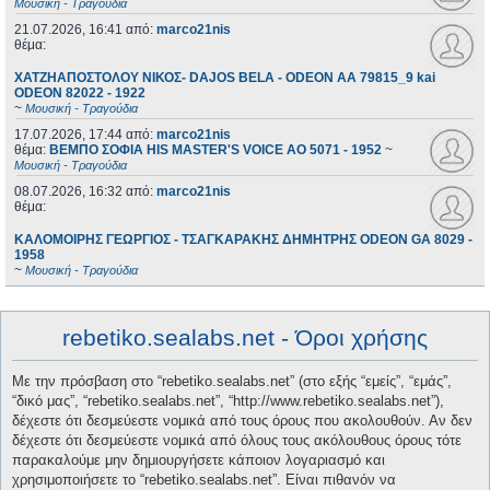
Μουσική - Τραγούδια
21.07.2026, 16:41
από:
marco21nis
θέμα:
ΧΑΤΖΗΑΠΟΣΤΟΛΟΥ ΝΙΚΟΣ- DAJOS BELA - ODEON AA 79815_9 kai
ODEON 82022 - 1922
~
Μουσική - Τραγούδια
17.07.2026, 17:44
από:
marco21nis
θέμα:
ΒΕΜΠΟ ΣΟΦΙΑ HIS MASTER'S VOICE AO 5071 - 1952
~
Μουσική - Τραγούδια
08.07.2026, 16:32
από:
marco21nis
θέμα:
ΚΑΛΟΜΟΙΡΗΣ ΓΕΩΡΓΙΟΣ - ΤΣΑΓΚΑΡΑΚΗΣ ΔΗΜΗΤΡΗΣ ODEON GA 8029 -
1958
~
Μουσική - Τραγούδια
rebetiko.sealabs.net - Όροι χρήσης
Με την πρόσβαση στο “rebetiko.sealabs.net” (στο εξής “εμείς”, “εμάς”,
“δικό μας”, “rebetiko.sealabs.net”, “http://www.rebetiko.sealabs.net”),
δέχεστε ότι δεσμεύεστε νομικά από τους όρους που ακολουθούν. Αν δεν
δέχεστε ότι δεσμεύεστε νομικά από όλους τους ακόλουθους όρους τότε
παρακαλούμε μην δημιουργήσετε κάποιον λογαριασμό και
χρησιμοποιήσετε το “rebetiko.sealabs.net”. Είναι πιθανόν να