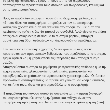
Τα μέλη της ιστοσελίδας έχουν τη δυνατότητα να διορθώσουν
οποτεδήποτε τα προσωπικά τους στοιχεία και πληροφορίες, καθώς και
να τα επικαιροποιήσουν.
Προς το παρόν δεν υπάρχει η δυνατότητα διαγραφής μέλους, εαν
κάποιος θέλει να αποχωρήσει, μπορούμε να τον καταστήσουμε
'ανενεργό' χρήστη και αυτό να φαίνεται στο προφίλ του. Σε αυτή την
περίπτωση ο χρήστης δεν θα μπορεί να συνδεθεί. Αυτό γίνεται γιατί έτσι
όπως είναι φτιαγμένη η σελίδα με το σύστημα phpbb2, υπάρχει
ασυνέπεια στη βάση δεδομένων και δημιουργούνται προβλήματα.
Εάν κάποιος επισκέπτης / χρήστης δε συμφωνεί με τους όρους
προστασίας των προσωπικών δεδομένων που προβλέπονται στο παρόν
τμήμα οφείλει να μη χρησιμοποιεί τις υπηρεσίες που παρέχει αυτή η
σελίδα.
Απαγορεύονται αυστηρά τα μηνύματα με προσωπικές επιθέσεις ή με την
χρήση ειρωνικών, χλευαστικών, απειλητικών, ρατσιστικών και
προσβλητικών εκφράσεων και προσωπικών χαρακτηρισμών. Οι όποιες
προσωπικές αντιπαραθέσεις θα πρέπει να γίνονται σε κόσμιο επίπεδο,
και σε ήπιο τόνο, ώστε να μην προσβάλλεται ο συνομιλητής.
Η παραβίαση του κανόνα αυτού θα συνεπάγεται την άμεση διαγραφή
του συγκεκριμένου θέματος ή μηνύματος και ενδεχομένως την
απαγόρευση πρόσβασης στο forum για τον συγκεκριμένο χρήστη (ban).