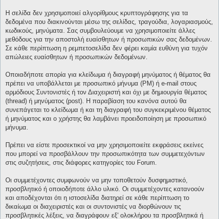
Η σελίδα δεν χρησιμοποιεί αλγορίθμους κρυπτογράφησης για τα
δεδομένα που διακινούνται μέσω της σελίδας, τραγούδια, λογαριασμούς,
κωδικούς, μηνύματα. Σας συμβουλεύουμε να χρησιμοποιείτε άλλες
μεθόδους για την αποστολή ευαίσθητων ή προσωπικών σας δεδομένων.
Σε κάθε περίπτωση η ρεμπετοσελίδα δεν φέρει καμία ευθύνη για τυχόν
απώλειες ευαίσθητων ή προσωπικών δεδομένων.
Οποιαδήποτε απορία για κλείδωμα ή διαγραφή μηνύματος ή θέματος θα
πρέπει να υποβάλλεται με προσωπικό μήνυμα (PM) ή e-mail στους
αρμόδιους Συντονιστές ή τον Διαχειριστή και όχι με δημιουργία θέματος
(thread) ή μηνύματος (post). Η παραβίαση του κανόνα αυτού θα
συνεπάγεται το κλείδωμα ή και τη διαγραφή του συγκεκριμένου θέματος
ή μηνύματος και ο χρήστης θα λαμβάνει προειδοποίηση με προσωπικό
μήνυμα.
Πρέπει να είστε προσεκτικοί να μην χρησιμοποιείτε εκφράσεις εκείνες
που μπορεί να προσβάλλουν την προσωπικότητα των συμμετεχόντων
στις συζητήσεις, στις διάφορες κατηγορίες του Forum.
Οι συμμετέχοντες συμφωνούν να μην τοποθετούν δυσφημιστικό,
προσβλητικό ή οποιοδήποτε άλλο υλικό. Οι συμμετέχοντες κατανοούν
και αποδέχονται ότι η ιστοσελίδα διατηρεί σε κάθε περίπτωση το
δικαίωμα οι διαχειριστές και οι συντονιστές να διορθώνουν τις
προσβλητικές λέξεις, να διαγράφουν εξ' ολοκλήρου τα προσβλητικά ή