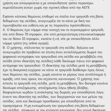
χρήστη και απαγορεύεται η με οποιονδήποτε τρόπο περαιτέρω
εκμετάλλευση αυτών χωρίς την σχετική άδεια από την ΑΕΠΙ.
Εφόσον κάποιος θαμώνας επιθυμεί να στείλει ένα τραγούδι στη βάση
δεδομένων της σελίδας, αναγνωρίζει ότι το κάνει με δική του
πρωτοβουλία και ευθύνη και με τις παρακάτω προϋποθέσεις:
Α. Ο θαμώνας έχει νόμιμα στην κατοχή του το συγκεκριμένο τραγούδι,
είτε από δίσκο 78 στροφών, είτε από μεταγενέστερη επανακυκλοφορία
του σε δίσκο 33 στροφών, κασέτα ή cd, είτε με οποιονδήποτε άλλο
νόμιμο τρόπο (πχ online αγορά).
Β. Ο χρήστης, στέλνοντας το τραγούδι στη σελίδα, δηλώνει και
αναγνωρίζει ότι προβαίνει σε άτυπη άνευ ανταλλάγματος δωρεά του
ψηφιακού αντιγράφου του τραγουδιού στη σελίδα και μεταβιβάζει στη
σελίδα (στον ιδιοκτήτη της σελίδας) κάθε δικαίωμα πάνω στο ψηφιακό
αντίγραφο του τραγουδιού. Ο ιδιοκτήτης της σελίδας μετά τη μεταβίβαση,
έχει τη διακριτική ευχέρεια να κάνει το τραγούδι διαθέσιμο προς όλους
τους θαμώνες της σελίδας, χωρίς κανένα εκ μέρους τους αντάλλαγμα ή
αμοιβή, υπό τους όρους του ισχύοντος κανονισμού. Ο χρήστης που
έστειλε το τραγούδι στη σελίδα, μετά τη μεταβίβαση, δεν διατηρεί κανένα
δικαίωμα αποζημίωσης, αποζημίωσης λόγω ηθικής βλάβης,
διαφυγόντων κερδών ή ανάκλησης της δωρεάς για οποιοδήποτε λόγο,
έναντι του ιδιοκτήτη της σελίδας, των διαχειριστών και των μελών της
σελίδας, ούτε και δικαίωμα προσδοκίας για οποιοδήποτε από τα
προηγούμενα. Η μη ενσωμάτωση του τραγουδιού στη βάση δεδομένων
της σελίδας, σύμφωνα με τον ισχύοντα κανονισμό, δεν γεννά δικαίωμα