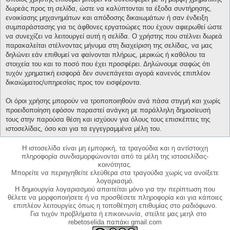
δωρεάς προς τη σελίδα, ώστε να καλύπτονται τα έξοδα συντήρησης,
ενοικίασης μηχανημάτων και απόδοσης δικαιωμάτων ή σαν ένδειξη
συμπαράστασης για τις άφθονες εργατοώρες που έχουν αφιερωθεί ώστε
να συνεχίζει να λειτουργεί αυτή η σελίδα. Ο χρήστης που στέλνει δωρεά
παρακαλείται στέλνοντας μήνυμα στη διαχείριση της σελίδας, να μας
δηλώνει εάν επιθυμεί να φαίνονται πλήρως, μερικώς ή καθόλου τα
στοιχεία του και το ποσό που έχει προσφέρει. Δηλώνουμε σαφώς ότι
τυχόν χρηματική εισφορά δεν συνεπάγεται αγορά κανενός επιπλέον
δικαιώματος/υπηρεσίας προς τον εισφέροντα.
Οι όροι χρήσης μπορούν να τροποποιηθούν ανά πάσα στιγμή και χωρίς
προειδοποίηση εφόσον παραστεί ανάγκη με παράλληλη δημοσίευσή
τους στην παρούσα θέση και ισχύουν για όλους τους επισκέπτες της
ιστοσελίδας, όσο και για τα εγγεγραμμένα μέλη του.
Η ιστοσελίδα είναι μη εμπορική, τα τραγούδια και η αντίστοιχη
πληροφορία συνδιαμορφώνονται από τα μέλη της ιστοσελίδας-
κοινότητας.
Μπορείτε να περιηγηθείτε ελεύθερα στα τραγούδια χωρίς να ανοίξετε
λογαριασμό.
Η δημιουργία λογαριασμού απαιτείται μόνο για την περίπτωση που
θέλετε να μορφοποιήσετε ή να προσθέσετε πληροφορία και για κάποιες
επιπλέον λειτουργίες όπως η τοποθέτηση επιθυμίας στο ραδιόφωνο.
Για τυχόν προβλήματα ή επικοινωνία, στείλτε μας μεηλ στο
rebetoselida παπάκι gmail.com