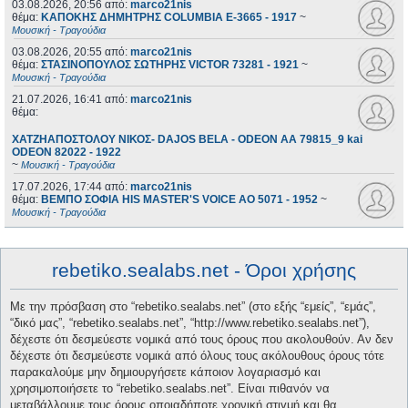
03.08.2026, 20:56
από:
marco21nis
θέμα:
ΚΑΠΟΚΗΣ ΔΗΜΗΤΡΗΣ COLUMBIA E-3665 - 1917
~
Μουσική - Τραγούδια
03.08.2026, 20:55
από:
marco21nis
θέμα:
ΣΤΑΣΙΝΟΠΟΥΛΟΣ ΣΩΤΗΡΗΣ VICTOR 73281 - 1921
~
Μουσική - Τραγούδια
21.07.2026, 16:41
από:
marco21nis
θέμα:
ΧΑΤΖΗΑΠΟΣΤΟΛΟΥ ΝΙΚΟΣ- DAJOS BELA - ODEON AA 79815_9 kai
ODEON 82022 - 1922
~
Μουσική - Τραγούδια
17.07.2026, 17:44
από:
marco21nis
θέμα:
ΒΕΜΠΟ ΣΟΦΙΑ HIS MASTER'S VOICE AO 5071 - 1952
~
Μουσική - Τραγούδια
rebetiko.sealabs.net - Όροι χρήσης
Με την πρόσβαση στο “rebetiko.sealabs.net” (στο εξής “εμείς”, “εμάς”,
“δικό μας”, “rebetiko.sealabs.net”, “http://www.rebetiko.sealabs.net”),
δέχεστε ότι δεσμεύεστε νομικά από τους όρους που ακολουθούν. Αν δεν
δέχεστε ότι δεσμεύεστε νομικά από όλους τους ακόλουθους όρους τότε
παρακαλούμε μην δημιουργήσετε κάποιον λογαριασμό και
χρησιμοποιήσετε το “rebetiko.sealabs.net”. Είναι πιθανόν να
μεταβάλλουμε τους όρους οποιαδήποτε χρονική στιγμή και θα