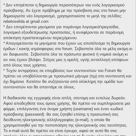
* Δεν επιτρέπεται η δημιουργία περισσότερων του ενός λογαριασμού
πρόσβασης. Αν έχετε πρόβλημα με την πρόσβαση σας στο forum μην
δημιουργείτε νέο λογαριασμό, χρησιμοποιείστε το μεηλ της σελίδας:
rebetoselida at gmail.com
* Δεν επιτρέπονται μηνύματα για παράνομο λογισμικό/τραγούδια,
λογισμικό εξουδετέρωσης προστασίας, ή αναφέρονται σε παράνομη
απόκτηση προστατευμένου περιεχόμενου.
* Απαγορεύονται τα μηνύματα που έχουν ως αποτέλεσμα τη δημιουργία
έριδων / κακής ατμόσφαιρας στο forum. Σεβαστείτε όλα τα μέλη ακόμη κι
αν διαφωνείτε. Σεβαστείτε όλα τα πρόσωπα φυσικά ή νομικά ακόμη κι
αν σας έχουν βλάψει. Στόχος μας η ομαλή, υγιής ανταλλαγή απόψεων
από όλους τους χρήστες.
* Τυχόν αντιρρήσεις σε επεμβάσεις των συντονιστών του Forum θα
πρέπει να υποβάλλονται με προσωπικό μήνυμα (πμ) στο συντονιστή και
όχι δημόσια. Κατόπιν θα συζητούνται από ολόκληρη την ομάδα των
συντονιστών και θα απαντάμε σε όλους.
Η διαδικασία της εγγραφής είναι απλή, σύντομη και εντελώς δωρεάν.
Αφού αποδεχθείτε τους όρους χρήσης, θα πρέπει να συμπληρώσετε μια
φόρμα, επιλέγοντας ένα όνομα χρήστη (username) και έναν κωδικό
πρόσβασης (password). θα σας ζητηθεί επίσης η προσωπική σας
διεύθυνση ηλεκτρονικής αλληλογραφίας (e-mail), η οποία θα
χρησιμοποιηθεί για την πιστοποίηση της ηλεκτρονικής σας ταυτότητας.
Το e-mail αυτό θα πρέπει να είναι έγκυρο, αφού σε αυτό θα σας