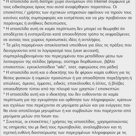
* H ιστοσελίδα αυτή διατηρεί χώρο συνομιλιών στο Internet σύμφωνα με
τους ειδικότερους όρους που αυτοί αναφέρθηκαν παραπάνω. Οι
επισκέπτες / χρήστες των σχετικών υπηρεσιών οφείλουν να τηρούν τους
κανόνες καλής συμπεριφοράς και ευπρέπειας και να μην προβαίνουν σε
παράνομες ή ανήθικες διατυπώσεις.
* H ιστοσελίδα αυτή σε καμία περίπτωση δεν μπορεί να θεωρηθεί ότι
αποδέχεται ή ενστερνίζεται κατά οποιονδήποτε τρόπο τις εκφραζόμενες
σε αυτούς τους χώρους προσωπικές ιδέες ή αντιλήψεις.
* Τα μέλη παραμένουν αποκλειστικά υπεύθυνα για όλες τις πράξεις που
διενεργούνται από το λογαριασμό τους (user account),
συμπεριλαμβανομένου του περιεχομένου που μεταδίδουν μέσω των
λειτουργιών της σελίδας (φόρουμ, σύστημα διορθώσεων, βιβλίο
επισκεπτών, εγκυκλοπαίδεια "wiki", τσατ, αφιερώσεις στο ράδιο)
* H ιστοσελίδα αυτή και ο ιδιοκτήτης του δε φέρουν καμία ευθύνη για τις
θέσεις φυσικών ή νομικών προσώπων ή για οποιαδήποτε παρεξήγηση ή
απώλειες, άμεσες, έμμεσες, ειδικές, επακόλουθες ή άλλες, ή βλάβες
οποιουδήποτε τύπου από την πλευρά των χρηστών / επισκεπτών.
* H ιστοσελίδα αυτή και ο ιδιοκτήτης του δεν ευθύνονται σε καμία
περίπτωση για την εγκυρότητα και ορθότητα των πληροφοριών, κρίσεων
και σχολίων που περιέχονται σε μηνύματα μελών και για ενέργειες που
θα είναι αποτέλεσμα μηνυμάτων ή και συμβουλών που παρέχονται από
μηνύματα μελών στο forum του.
* Συνεπώς, οι επισκέπτες / χρήστες της ιστοσελίδας, χρησιμοποιώντας
τις υπηρεσίες του με δική τους πρωτοβουλία, αναλαμβάνουν και τη
σχετική ευθύνη διασταύρωσης των παρεχομένων πληροφοριών με τις