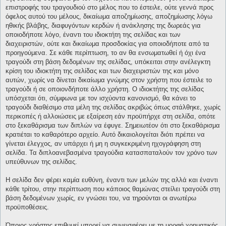
επιστροφής του τραγουδιού στο μέλος που το έστειλε, ούτε γεννά προς
όφελος αυτού του μέλους, δικαίωμα αποζημίωσης, αποζημίωσης λόγω
ηθικής βλάβης, διαφυγόντων κερδών ή ανάκλησης της δωρεάς για
οποιοδήποτε λόγο, έναντι του ιδιοκτήτη της σελίδας και των
διαχειριστών, ούτε και δικαίωμα προσδοκίας για οποιοδήποτε από τα
προηγούμενα. Σε κάθε περίπτωση, το αν θα ενσωματωθεί ή όχι ένα
τραγούδι στη βάση δεδομένων της σελίδας, υπόκειται στην ανέλεγκτη
κρίση του ιδιοκτήτη της σελίδας και των διαχειριστών της και μόνο
αυτών, χωρίς να δίνεται δικαίωμα γνώμης στον χρήστη που έστειλε το
τραγούδι ή σε οποιονδήποτε άλλο χρήστη. Ο ιδιοκτήτης της σελίδας
υπόσχεται ότι, σύμφωνα με τον ισχύοντα κανονισμό, θα κάνει το
τραγούδι διαθέσιμο στα μέλη της σελίδας ακριβώς όπως στάλθηκε, χωρίς
περικοπές ή αλλοιώσεις με εξαίρεση εάν προϋπήρχε στη σελίδα, οπότε
στο ξεκαθάρισμα των διπλών να έφυγε. Σημειωτέον ότι στο ξεκαθάρισμα
κρατιέται το καθαρότερο αρχείο. Αυτό δικαιολογείται διότι πρέπει να
γίνεται έλεγχος, αν υπάρχει ή μη η συγκεκριμένη ηχογράφηση στη
σελίδα. Τα διπλοανεβασμένα τραγούδια κατασπαταλούν τον χρόνο των
υπεύθυνων της σελίδας.
Η σελίδα δεν φέρει καμία ευθύνη, έναντι των μελών της αλλά και έναντι
κάθε τρίτου, στην περίπτωση που κάποιος θαμώνας στείλει τραγούδι στη
βάση δεδομένων χωρίς, εν γνώσει του, να τηρούνται οι ανωτέρω
προϋποθέσεις.
Όποιος χρήστης επιθυμεί μπορεί να συνεισφέρει με τη μορφή χρηματικής