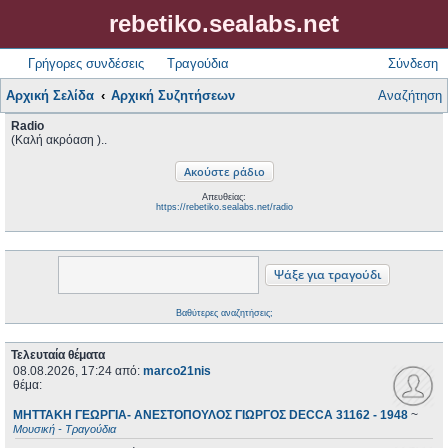
rebetiko.sealabs.net
Γρήγορες συνδέσεις
Τραγούδια
Σύνδεση
Αρχική Σελίδα
Αρχική Συζητήσεων
Αναζήτηση
Radio
(Καλή ακρόαση )..
Απευθείας:
https://rebetiko.sealabs.net/radio
Βαθύτερες αναζητήσεις;
Τελευταία θέματα
08.08.2026, 17:24
από:
marco21nis
θέμα:
ΜΗΤΤΑΚΗ ΓΕΩΡΓΙΑ- ΑΝΕΣΤΟΠΟΥΛΟΣ ΓΙΩΡΓΟΣ DECCA 31162 - 1948
~
Μουσική - Τραγούδια