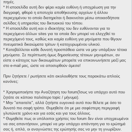
πηγές.
* H ιστοσελίδα αυτή δεν φέρει καμία ευθύνη ή υποχρέωση για την
διαγραφή, φθορά η αποτυχία αποθήκευσης αρχείων ή άλλου
περιεχομένου το οποίο διατηρείται ή διακινείται μέσω οποιασδήποτε
σελίδας ή υπηρεσίας του δικτυακού του τόπου.
* H ιστοσελίδα αυτή και ο ιδιοκτήτης του δεν ευθύνονται για το
περιεχόμενο άλλων sites για τα οποία δεν μπορεί να ελεγχθεί το
περιεχόμενό τους, καθώς και καμία ευθύνη για μηνύματα που θίγουν
πνευματικά δικαιώματα τρίτων ή κατοχυρωμένου υλικού.
* Καταβάλλεται κάθε δυνατή προσπάθεια ώστε να μην υπάρξουν τέτοια
μηνύματα. Σε περίπτωση όμως δημοσίευσης τέτοιων μηνυμάτων, αν
είστε ο κάτοχος των δικαιωμάτων μπορείτε να επικοινωνήσετε μαζί μας
στο e-mail μας, ώστε να αποσυρθούν άμεσα!
Πριν ζητήσετε / ρωτήσετε κάτι ακολουθήστε τους παρακάτω απλούς
κανόνες:
* Χρησιμοποιήστε την Αναζήτηση του forum(Ίσως να υπάρχει αυτό που
ζητάτε σε κάποιο παλιότερο topic / μήνυμα).
* Μην "απαιτείτε", αλλά ζητήστε ευγενικά αυτό που θέλετε με όσο το
δυνατό πιο σαφή τρόπο. Θυμηθείτε ότι με μια σαφέστερη περιγραφή
γλυτώνετε χρόνο και για εσάς και για τους άλλους.
* Θυμηθείτε πως οι υπόλοιποι χρήστες του forum δεν είναι υποχρεωμένοι
να σας απαντήσουν, μπορεί να μην υπάρχει απάντηση για το ερώτημά
σας ή, απλά, οι αναγνώστες της ερώτησής σας να μην τη γνωρίζουν.