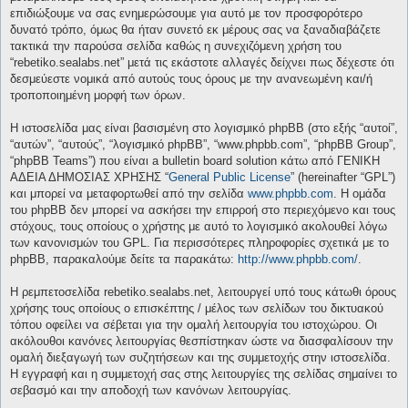
επιδιώξουμε να σας ενημερώσουμε για αυτό με τον προσφορότερο
δυνατό τρόπο, όμως θα ήταν συνετό εκ μέρους σας να ξαναδιαβάζετε
τακτικά την παρούσα σελίδα καθώς η συνεχιζόμενη χρήση του
“rebetiko.sealabs.net” μετά τις εκάστοτε αλλαγές δείχνει πως δέχεστε ότι
δεσμεύεστε νομικά από αυτούς τους όρους με την ανανεωμένη και/ή
τροποποιημένη μορφή των όρων.
Η ιστοσελίδα μας είναι βασισμένη στο λογισμικό phpBB (στο εξής “αυτοί”,
“αυτών”, “αυτούς”, “λογισμικό phpBB”, “www.phpbb.com”, “phpBB Group”,
“phpBB Teams”) που είναι a bulletin board solution κάτω από ΓΕΝΙΚΗ
ΑΔΕΙΑ ΔΗΜΟΣΙΑΣ ΧΡΗΣΗΣ “
General Public License
” (hereinafter “GPL”)
και μπορεί να μεταφορτωθεί από την σελίδα
www.phpbb.com
. Η ομάδα
του phpBB δεν μπορεί να ασκήσει την επιρροή στο περιεχόμενο και τους
στόχους, τους οποίους ο χρήστης με αυτό το λογισμικό ακολουθεί λόγω
των κανονισμών του GPL. Για περισσότερες πληροφορίες σχετικά με το
phpBB, παρακαλούμε δείτε τα παρακάτω:
http://www.phpbb.com/
.
Η ρεμπετοσελίδα rebetiko.sealabs.net, λειτουργεί υπό τους κάτωθι όρους
χρήσης τους οποίους ο επισκέπτης / μέλος των σελίδων του δικτυακού
τόπου οφείλει να σέβεται για την ομαλή λειτουργία του ιστοχώρου. Οι
ακόλουθοι κανόνες λειτουργίας θεσπίστηκαν ώστε να διασφαλίσουν την
ομαλή διεξαγωγή των συζητήσεων και της συμμετοχής στην ιστοσελίδα.
Η εγγραφή και η συμμετοχή σας στης λειτουργίες της σελίδας σημαίνει το
σεβασμό και την αποδοχή των κανόνων λειτουργίας.