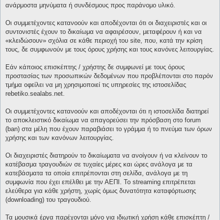
ανάρμοστα μηνύματα ή συνδέσμους προς παράνομο υλικό.
Οι συμμετέχοντες κατανοούν και αποδέχονται ότι οι διαχειριστές και οι
συντονιστές έχουν το δικαίωμα να αφαιρέσουν, μεταφέρουν ή και να
«κλειδώσουν» σχόλια σε κάθε περιοχή του site, που, κατά την κρίση
τους, δε συμφωνούν με τους όρους χρήσης και τους κανόνες λειτουργίας.
Εάν κάποιος επισκέπτης / χρήστης δε συμφωνεί με τους όρους
προστασίας των προσωπικών δεδομένων που προβλέπονται στο παρόν
τμήμα οφείλει να μη χρησιμοποιεί τις υπηρεσίες της ιστοσελίδας
rebetiko.sealabs.net.
Οι συμμετέχοντες κατανοούν και αποδέχονται ότι η ιστοσελίδα διατηρεί
το αποκλειστικό δικαίωμα να απαγορεύσει την πρόσβαση στο forum
(ban) στα μέλη που έχουν παραβιάσει το γράμμα ή το πνεύμα των όρων
χρήσης και των κανόνων λειτουργίας.
Οι διαχειριστές διατηρούν το δικαίωματα να ανοίγουν ή να κλείνουν το
κατέβασμα τραγουδιών σε τυχαίες μέρες και ώρες ανάλογα με τα
κατεβάσματα τα οποία επιτρέπονται στη σελίδα, ανάλογα με τη
συμφωνία που έχει επέλθει με την ΑΕΠΙ. Το streaming επιτρέπεται
ελεύθερα για κάθε χρήστη, χωρίς όμως δυνατότητα καταφόρτωσης
(downloading) του τραγουδιού.
Τα μουσικά έργα παρέχονται μόνο για ιδιωτική χρήση κάθε επισκέπτη /