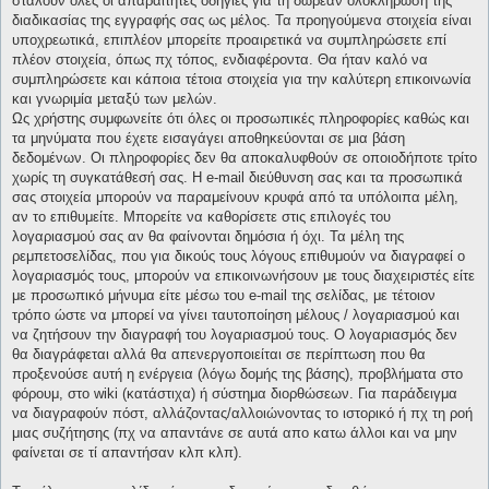
σταλούν όλες οι απαραίτητες οδηγίες για τη δωρεάν ολοκλήρωση της
διαδικασίας της εγγραφής σας ως μέλος. Τα προηγούμενα στοιχεία είναι
υποχρεωτικά, επιπλέον μπορείτε προαιρετικά να συμπληρώσετε επί
πλέον στοιχεία, όπως πχ τόπος, ενδιαφέροντα. Θα ήταν καλό να
συμπληρώσετε και κάποια τέτοια στοιχεία για την καλύτερη επικοινωνία
και γνωριμία μεταξύ των μελών.
Ως χρήστης συμφωνείτε ότι όλες οι προσωπικές πληροφορίες καθώς και
τα μηνύματα που έχετε εισαγάγει αποθηκεύονται σε μια βάση
δεδομένων. Οι πληροφορίες δεν θα αποκαλυφθούν σε οποιοδήποτε τρίτο
χωρίς τη συγκατάθεσή σας. Η e-mail διεύθυνση σας και τα προσωπικά
σας στοιχεία μπορούν να παραμείνουν κρυφά από τα υπόλοιπα μέλη,
αν το επιθυμείτε. Μπορείτε να καθορίσετε στις επιλογές του
λογαριασμού σας αν θα φαίνονται δημόσια ή όχι. Τα μέλη της
ρεμπετοσελίδας, που για δικούς τους λόγους επιθυμούν να διαγραφεί ο
λογαριασμός τους, μπορούν να επικοινωνήσουν με τους διαχειριστές είτε
με προσωπικό μήνυμα είτε μέσω του e-mail της σελίδας, με τέτοιον
τρόπο ώστε να μπορεί να γίνει ταυτοποίηση μέλους / λογαριασμού και
να ζητήσουν την διαγραφή του λογαριασμού τους. Ο λογαριασμός δεν
θα διαγράφεται αλλά θα απενεργοποιείται σε περίπτωση που θα
προξενούσε αυτή η ενέργεια (λόγω δομής της βάσης), προβλήματα στο
φόρουμ, στο wiki (κατάστιχα) ή σύστημα διορθώσεων. Για παράδειγμα
να διαγραφούν πόστ, αλλάζοντας/αλλοιώνοντας το ιστορικό ή πχ τη ροή
μιας συζήτησης (πχ να απαντάνε σε αυτά απο κατω άλλοι και να μην
φαίνεται σε τί απαντήσαν κλπ κλπ).