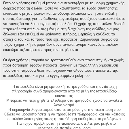
Όποιος χρήστης επιθυμεί μπορεί να συνεισφέρει με τη μορφή χρηματικής
δωρεάς προς τη σελίδα, ώστε να καλύπτονται τα έξοδα συντήρησης,
ενοικίασης μηχανημάτων και απόδοσης δικαιωμάτων ή σαν ένδειξη
συμπαράστασης για τις άφθονες εργατοώρες που έχουν αφιερωθεί ώστε
να συνεχίζει να λειτουργεί αυτή η σελίδα. Ο χρήστης που στέλνει δωρεά
παρακαλείται στέλνοντας μήνυμα στη διαχείριση της σελίδας, να μας
δηλώνει εάν επιθυμεί να φαίνονται πλήρως, μερικώς ή καθόλου τα
στοιχεία του και το ποσό που έχει προσφέρει. Δηλώνουμε σαφώς ότι
τυχόν χρηματική εισφορά δεν συνεπάγεται αγορά κανενός επιπλέον
δικαιώματος/υπηρεσίας προς τον εισφέροντα.
Οι όροι χρήσης μπορούν να τροποποιηθούν ανά πάσα στιγμή και χωρίς
προειδοποίηση εφόσον παραστεί ανάγκη με παράλληλη δημοσίευσή
τους στην παρούσα θέση και ισχύουν για όλους τους επισκέπτες της
ιστοσελίδας, όσο και για τα εγγεγραμμένα μέλη του.
Η ιστοσελίδα είναι μη εμπορική, τα τραγούδια και η αντίστοιχη
πληροφορία συνδιαμορφώνονται από τα μέλη της ιστοσελίδας-
κοινότητας.
Μπορείτε να περιηγηθείτε ελεύθερα στα τραγούδια χωρίς να ανοίξετε
λογαριασμό.
Η δημιουργία λογαριασμού απαιτείται μόνο για την περίπτωση που
θέλετε να μορφοποιήσετε ή να προσθέσετε πληροφορία και για κάποιες
επιπλέον λειτουργίες όπως η τοποθέτηση επιθυμίας στο ραδιόφωνο.
Για τυχόν προβλήματα ή επικοινωνία, στείλτε μας μεηλ στο
rebetoselida παπάκι gmail.com