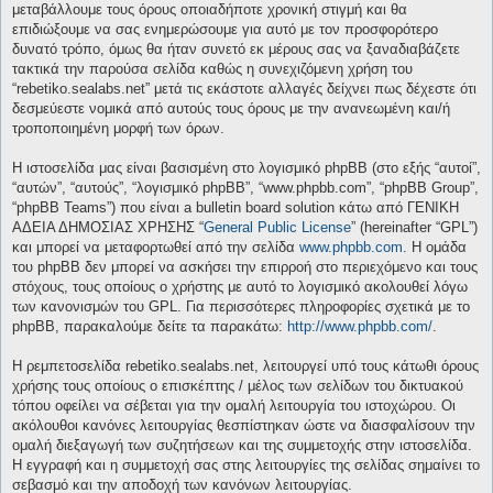
μεταβάλλουμε τους όρους οποιαδήποτε χρονική στιγμή και θα
επιδιώξουμε να σας ενημερώσουμε για αυτό με τον προσφορότερο
δυνατό τρόπο, όμως θα ήταν συνετό εκ μέρους σας να ξαναδιαβάζετε
τακτικά την παρούσα σελίδα καθώς η συνεχιζόμενη χρήση του
“rebetiko.sealabs.net” μετά τις εκάστοτε αλλαγές δείχνει πως δέχεστε ότι
δεσμεύεστε νομικά από αυτούς τους όρους με την ανανεωμένη και/ή
τροποποιημένη μορφή των όρων.
Η ιστοσελίδα μας είναι βασισμένη στο λογισμικό phpBB (στο εξής “αυτοί”,
“αυτών”, “αυτούς”, “λογισμικό phpBB”, “www.phpbb.com”, “phpBB Group”,
“phpBB Teams”) που είναι a bulletin board solution κάτω από ΓΕΝΙΚΗ
ΑΔΕΙΑ ΔΗΜΟΣΙΑΣ ΧΡΗΣΗΣ “
General Public License
” (hereinafter “GPL”)
και μπορεί να μεταφορτωθεί από την σελίδα
www.phpbb.com
. Η ομάδα
του phpBB δεν μπορεί να ασκήσει την επιρροή στο περιεχόμενο και τους
στόχους, τους οποίους ο χρήστης με αυτό το λογισμικό ακολουθεί λόγω
των κανονισμών του GPL. Για περισσότερες πληροφορίες σχετικά με το
phpBB, παρακαλούμε δείτε τα παρακάτω:
http://www.phpbb.com/
.
Η ρεμπετοσελίδα rebetiko.sealabs.net, λειτουργεί υπό τους κάτωθι όρους
χρήσης τους οποίους ο επισκέπτης / μέλος των σελίδων του δικτυακού
τόπου οφείλει να σέβεται για την ομαλή λειτουργία του ιστοχώρου. Οι
ακόλουθοι κανόνες λειτουργίας θεσπίστηκαν ώστε να διασφαλίσουν την
ομαλή διεξαγωγή των συζητήσεων και της συμμετοχής στην ιστοσελίδα.
Η εγγραφή και η συμμετοχή σας στης λειτουργίες της σελίδας σημαίνει το
σεβασμό και την αποδοχή των κανόνων λειτουργίας.