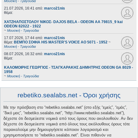
Μουσική - Τραγούδια
21.07.2026, 16:41
από:
marco21nis
θέμα:
ΧΑΤΖΗΑΠΟΣΤΟΛΟΥ ΝΙΚΟΣ- DAJOS BELA - ODEON AA 79815_9 kai
ODEON 82022 - 1922
~
Μουσική - Τραγούδια
17.07.2026, 17:44
από:
marco21nis
θέμα:
ΒΕΜΠΟ ΣΟΦΙΑ HIS MASTER'S VOICE AO 5071 - 1952
~
Μουσική - Τραγούδια
08.07.2026, 16:32
από:
marco21nis
θέμα:
ΚΑΛΟΜΟΙΡΗΣ ΓΕΩΡΓΙΟΣ - ΤΣΑΓΚΑΡΑΚΗΣ ΔΗΜΗΤΡΗΣ ODEON GA 8029 -
1958
~
Μουσική - Τραγούδια
rebetiko.sealabs.net - Όροι χρήσης
Με την πρόσβαση στο “rebetiko.sealabs.net” (στο εξής “εμείς”, “εμάς”,
“δικό μας”, “rebetiko.sealabs.net”, “http://www.rebetiko.sealabs.net”),
δέχεστε ότι δεσμεύεστε νομικά από τους όρους που ακολουθούν. Αν δεν
δέχεστε ότι δεσμεύεστε νομικά από όλους τους ακόλουθους όρους τότε
παρακαλούμε μην δημιουργήσετε κάποιον λογαριασμό και
χρησιμοποιήσετε το “rebetiko.sealabs.net”. Είναι πιθανόν να