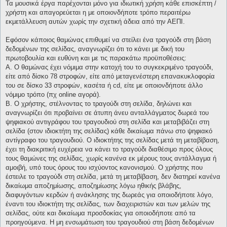
Τα μουσικά έργα παρέχονται μόνο για ιδιωτική χρήση κάθε επισκέπτη /
χρήστη και απαγορεύεται η με οποιονδήποτε τρόπο περαιτέρω
εκμετάλλευση αυτών χωρίς την σχετική άδεια από την ΑΕΠΙ.
Εφόσον κάποιος θαμώνας επιθυμεί να στείλει ένα τραγούδι στη βάση
δεδομένων της σελίδας, αναγνωρίζει ότι το κάνει με δική του
πρωτοβουλία και ευθύνη και με τις παρακάτω προϋποθέσεις:
Α. Ο θαμώνας έχει νόμιμα στην κατοχή του το συγκεκριμένο τραγούδι,
είτε από δίσκο 78 στροφών, είτε από μεταγενέστερη επανακυκλοφορία
του σε δίσκο 33 στροφών, κασέτα ή cd, είτε με οποιονδήποτε άλλο
νόμιμο τρόπο (πχ online αγορά).
Β. Ο χρήστης, στέλνοντας το τραγούδι στη σελίδα, δηλώνει και
αναγνωρίζει ότι προβαίνει σε άτυπη άνευ ανταλλάγματος δωρεά του
ψηφιακού αντιγράφου του τραγουδιού στη σελίδα και μεταβιβάζει στη
σελίδα (στον ιδιοκτήτη της σελίδας) κάθε δικαίωμα πάνω στο ψηφιακό
αντίγραφο του τραγουδιού. Ο ιδιοκτήτης της σελίδας μετά τη μεταβίβαση,
έχει τη διακριτική ευχέρεια να κάνει το τραγούδι διαθέσιμο προς όλους
τους θαμώνες της σελίδας, χωρίς κανένα εκ μέρους τους αντάλλαγμα ή
αμοιβή, υπό τους όρους του ισχύοντος κανονισμού. Ο χρήστης που
έστειλε το τραγούδι στη σελίδα, μετά τη μεταβίβαση, δεν διατηρεί κανένα
δικαίωμα αποζημίωσης, αποζημίωσης λόγω ηθικής βλάβης,
διαφυγόντων κερδών ή ανάκλησης της δωρεάς για οποιοδήποτε λόγο,
έναντι του ιδιοκτήτη της σελίδας, των διαχειριστών και των μελών της
σελίδας, ούτε και δικαίωμα προσδοκίας για οποιοδήποτε από τα
προηγούμενα. Η μη ενσωμάτωση του τραγουδιού στη βάση δεδομένων