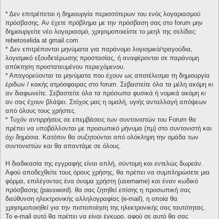
* Δεν επιτρέπεται η δημιουργία περισσότερων του ενός λογαριασμού
πρόσβασης. Αν έχετε πρόβλημα με την πρόσβαση σας στο forum μην
δημιουργείτε νέο λογαριασμό, χρησιμοποιείστε το μεηλ της σελίδας:
rebetoselida at gmail.com
* Δεν επιτρέπονται μηνύματα για παράνομο λογισμικό/τραγούδια,
λογισμικό εξουδετέρωσης προστασίας, ή αναφέρονται σε παράνομη
απόκτηση προστατευμένου περιεχόμενου.
* Απαγορεύονται τα μηνύματα που έχουν ως αποτέλεσμα τη δημιουργία
έριδων / κακής ατμόσφαιρας στο forum. Σεβαστείτε όλα τα μέλη ακόμη κι
αν διαφωνείτε. Σεβαστείτε όλα τα πρόσωπα φυσικά ή νομικά ακόμη κι
αν σας έχουν βλάψει. Στόχος μας η ομαλή, υγιής ανταλλαγή απόψεων
από όλους τους χρήστες.
* Τυχόν αντιρρήσεις σε επεμβάσεις των συντονιστών του Forum θα
πρέπει να υποβάλλονται με προσωπικό μήνυμα (πμ) στο συντονιστή και
όχι δημόσια. Κατόπιν θα συζητούνται από ολόκληρη την ομάδα των
συντονιστών και θα απαντάμε σε όλους.
Η διαδικασία της εγγραφής είναι απλή, σύντομη και εντελώς δωρεάν.
Αφού αποδεχθείτε τους όρους χρήσης, θα πρέπει να συμπληρώσετε μια
φόρμα, επιλέγοντας ένα όνομα χρήστη (username) και έναν κωδικό
πρόσβασης (password). θα σας ζητηθεί επίσης η προσωπική σας
διεύθυνση ηλεκτρονικής αλληλογραφίας (e-mail), η οποία θα
χρησιμοποιηθεί για την πιστοποίηση της ηλεκτρονικής σας ταυτότητας.
Το e-mail αυτό θα πρέπει να είναι έγκυρο, αφού σε αυτό θα σας