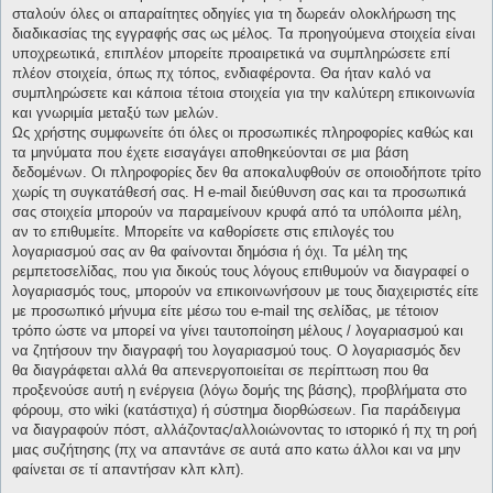
σταλούν όλες οι απαραίτητες οδηγίες για τη δωρεάν ολοκλήρωση της
διαδικασίας της εγγραφής σας ως μέλος. Τα προηγούμενα στοιχεία είναι
υποχρεωτικά, επιπλέον μπορείτε προαιρετικά να συμπληρώσετε επί
πλέον στοιχεία, όπως πχ τόπος, ενδιαφέροντα. Θα ήταν καλό να
συμπληρώσετε και κάποια τέτοια στοιχεία για την καλύτερη επικοινωνία
και γνωριμία μεταξύ των μελών.
Ως χρήστης συμφωνείτε ότι όλες οι προσωπικές πληροφορίες καθώς και
τα μηνύματα που έχετε εισαγάγει αποθηκεύονται σε μια βάση
δεδομένων. Οι πληροφορίες δεν θα αποκαλυφθούν σε οποιοδήποτε τρίτο
χωρίς τη συγκατάθεσή σας. Η e-mail διεύθυνση σας και τα προσωπικά
σας στοιχεία μπορούν να παραμείνουν κρυφά από τα υπόλοιπα μέλη,
αν το επιθυμείτε. Μπορείτε να καθορίσετε στις επιλογές του
λογαριασμού σας αν θα φαίνονται δημόσια ή όχι. Τα μέλη της
ρεμπετοσελίδας, που για δικούς τους λόγους επιθυμούν να διαγραφεί ο
λογαριασμός τους, μπορούν να επικοινωνήσουν με τους διαχειριστές είτε
με προσωπικό μήνυμα είτε μέσω του e-mail της σελίδας, με τέτοιον
τρόπο ώστε να μπορεί να γίνει ταυτοποίηση μέλους / λογαριασμού και
να ζητήσουν την διαγραφή του λογαριασμού τους. Ο λογαριασμός δεν
θα διαγράφεται αλλά θα απενεργοποιείται σε περίπτωση που θα
προξενούσε αυτή η ενέργεια (λόγω δομής της βάσης), προβλήματα στο
φόρουμ, στο wiki (κατάστιχα) ή σύστημα διορθώσεων. Για παράδειγμα
να διαγραφούν πόστ, αλλάζοντας/αλλοιώνοντας το ιστορικό ή πχ τη ροή
μιας συζήτησης (πχ να απαντάνε σε αυτά απο κατω άλλοι και να μην
φαίνεται σε τί απαντήσαν κλπ κλπ).