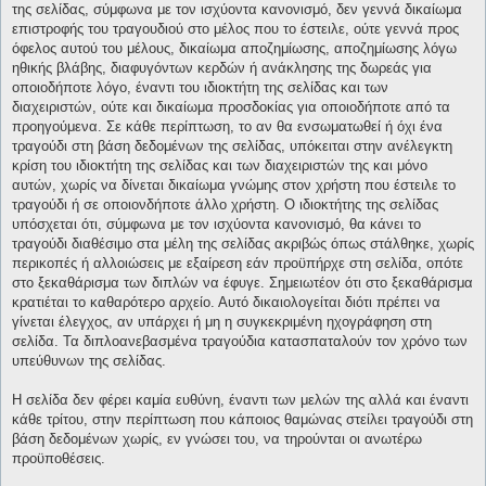
της σελίδας, σύμφωνα με τον ισχύοντα κανονισμό, δεν γεννά δικαίωμα
επιστροφής του τραγουδιού στο μέλος που το έστειλε, ούτε γεννά προς
όφελος αυτού του μέλους, δικαίωμα αποζημίωσης, αποζημίωσης λόγω
ηθικής βλάβης, διαφυγόντων κερδών ή ανάκλησης της δωρεάς για
οποιοδήποτε λόγο, έναντι του ιδιοκτήτη της σελίδας και των
διαχειριστών, ούτε και δικαίωμα προσδοκίας για οποιοδήποτε από τα
προηγούμενα. Σε κάθε περίπτωση, το αν θα ενσωματωθεί ή όχι ένα
τραγούδι στη βάση δεδομένων της σελίδας, υπόκειται στην ανέλεγκτη
κρίση του ιδιοκτήτη της σελίδας και των διαχειριστών της και μόνο
αυτών, χωρίς να δίνεται δικαίωμα γνώμης στον χρήστη που έστειλε το
τραγούδι ή σε οποιονδήποτε άλλο χρήστη. Ο ιδιοκτήτης της σελίδας
υπόσχεται ότι, σύμφωνα με τον ισχύοντα κανονισμό, θα κάνει το
τραγούδι διαθέσιμο στα μέλη της σελίδας ακριβώς όπως στάλθηκε, χωρίς
περικοπές ή αλλοιώσεις με εξαίρεση εάν προϋπήρχε στη σελίδα, οπότε
στο ξεκαθάρισμα των διπλών να έφυγε. Σημειωτέον ότι στο ξεκαθάρισμα
κρατιέται το καθαρότερο αρχείο. Αυτό δικαιολογείται διότι πρέπει να
γίνεται έλεγχος, αν υπάρχει ή μη η συγκεκριμένη ηχογράφηση στη
σελίδα. Τα διπλοανεβασμένα τραγούδια κατασπαταλούν τον χρόνο των
υπεύθυνων της σελίδας.
Η σελίδα δεν φέρει καμία ευθύνη, έναντι των μελών της αλλά και έναντι
κάθε τρίτου, στην περίπτωση που κάποιος θαμώνας στείλει τραγούδι στη
βάση δεδομένων χωρίς, εν γνώσει του, να τηρούνται οι ανωτέρω
προϋποθέσεις.