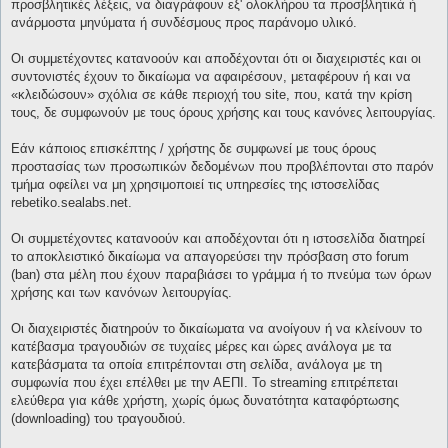
προσβλητικές λέξεις, να διαγράφουν εξ' ολοκλήρου τα προσβλητικά ή
ανάρμοστα μηνύματα ή συνδέσμους προς παράνομο υλικό.
Οι συμμετέχοντες κατανοούν και αποδέχονται ότι οι διαχειριστές και οι
συντονιστές έχουν το δικαίωμα να αφαιρέσουν, μεταφέρουν ή και να
«κλειδώσουν» σχόλια σε κάθε περιοχή του site, που, κατά την κρίση
τους, δε συμφωνούν με τους όρους χρήσης και τους κανόνες λειτουργίας.
Εάν κάποιος επισκέπτης / χρήστης δε συμφωνεί με τους όρους
προστασίας των προσωπικών δεδομένων που προβλέπονται στο παρόν
τμήμα οφείλει να μη χρησιμοποιεί τις υπηρεσίες της ιστοσελίδας
rebetiko.sealabs.net.
Οι συμμετέχοντες κατανοούν και αποδέχονται ότι η ιστοσελίδα διατηρεί
το αποκλειστικό δικαίωμα να απαγορεύσει την πρόσβαση στο forum
(ban) στα μέλη που έχουν παραβιάσει το γράμμα ή το πνεύμα των όρων
χρήσης και των κανόνων λειτουργίας.
Οι διαχειριστές διατηρούν το δικαίωματα να ανοίγουν ή να κλείνουν το
κατέβασμα τραγουδιών σε τυχαίες μέρες και ώρες ανάλογα με τα
κατεβάσματα τα οποία επιτρέπονται στη σελίδα, ανάλογα με τη
συμφωνία που έχει επέλθει με την ΑΕΠΙ. Το streaming επιτρέπεται
ελεύθερα για κάθε χρήστη, χωρίς όμως δυνατότητα καταφόρτωσης
(downloading) του τραγουδιού.