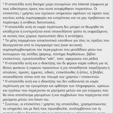
* H ιστοσελίδα αυτή διατηρεί χώρο συνομιλιών στο Internet σύμφωνα με
τους ειδικότερους όρους που αυτοί αναφέρθηκαν παραπάνω. Οι
επισκέπτες / χρήστες των σχετικών υπηρεσιών οφείλουν να τηρούν τους
κανόνες καλής συμπεριφοράς και ευπρέπειας και να μην προβαίνουν σε
παράνομες ή ανήθικες διατυπώσεις.
* H ιστοσελίδα αυτή σε καμία περίπτωση δεν μπορεί να θεωρηθεί ότι
αποδέχεται ή ενστερνίζεται κατά οποιονδήποτε τρόπο τις εκφραζόμενες
σε αυτούς τους χώρους προσωπικές ιδέες ή αντιλήψεις.
* Τα μέλη παραμένουν αποκλειστικά υπεύθυνα για όλες τις πράξεις που
διενεργούνται από το λογαριασμό τους (user account),
συμπεριλαμβανομένου του περιεχομένου που μεταδίδουν μέσω των
λειτουργιών της σελίδας (φόρουμ, σύστημα διορθώσεων, βιβλίο
επισκεπτών, εγκυκλοπαίδεια "wiki", τσατ, αφιερώσεις στο ράδιο)
* H ιστοσελίδα αυτή και ο ιδιοκτήτης του δε φέρουν καμία ευθύνη για τις
θέσεις φυσικών ή νομικών προσώπων ή για οποιαδήποτε παρεξήγηση ή
απώλειες, άμεσες, έμμεσες, ειδικές, επακόλουθες ή άλλες, ή βλάβες
οποιουδήποτε τύπου από την πλευρά των χρηστών / επισκεπτών.
* H ιστοσελίδα αυτή και ο ιδιοκτήτης του δεν ευθύνονται σε καμία
περίπτωση για την εγκυρότητα και ορθότητα των πληροφοριών, κρίσεων
και σχολίων που περιέχονται σε μηνύματα μελών και για ενέργειες που
θα είναι αποτέλεσμα μηνυμάτων ή και συμβουλών που παρέχονται από
μηνύματα μελών στο forum του.
* Συνεπώς, οι επισκέπτες / χρήστες της ιστοσελίδας, χρησιμοποιώντας
τις υπηρεσίες του με δική τους πρωτοβουλία, αναλαμβάνουν και τη