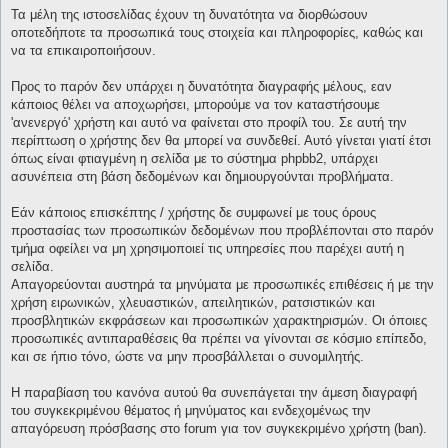
Τα μέλη της ιστοσελίδας έχουν τη δυνατότητα να διορθώσουν
οποτεδήποτε τα προσωπικά τους στοιχεία και πληροφορίες, καθώς και
να τα επικαιροποιήσουν.
Προς το παρόν δεν υπάρχει η δυνατότητα διαγραφής μέλους, εαν
κάποιος θέλει να αποχωρήσει, μπορούμε να τον καταστήσουμε
'ανενεργό' χρήστη και αυτό να φαίνεται στο προφίλ του. Σε αυτή την
περίπτωση ο χρήστης δεν θα μπορεί να συνδεθεί. Αυτό γίνεται γιατί έτσι
όπως είναι φτιαγμένη η σελίδα με το σύστημα phpbb2, υπάρχει
ασυνέπεια στη βάση δεδομένων και δημιουργούνται προβλήματα.
Εάν κάποιος επισκέπτης / χρήστης δε συμφωνεί με τους όρους
προστασίας των προσωπικών δεδομένων που προβλέπονται στο παρόν
τμήμα οφείλει να μη χρησιμοποιεί τις υπηρεσίες που παρέχει αυτή η
σελίδα.
Απαγορεύονται αυστηρά τα μηνύματα με προσωπικές επιθέσεις ή με την
χρήση ειρωνικών, χλευαστικών, απειλητικών, ρατσιστικών και
προσβλητικών εκφράσεων και προσωπικών χαρακτηρισμών. Οι όποιες
προσωπικές αντιπαραθέσεις θα πρέπει να γίνονται σε κόσμιο επίπεδο,
και σε ήπιο τόνο, ώστε να μην προσβάλλεται ο συνομιλητής.
Η παραβίαση του κανόνα αυτού θα συνεπάγεται την άμεση διαγραφή
του συγκεκριμένου θέματος ή μηνύματος και ενδεχομένως την
απαγόρευση πρόσβασης στο forum για τον συγκεκριμένο χρήστη (ban).