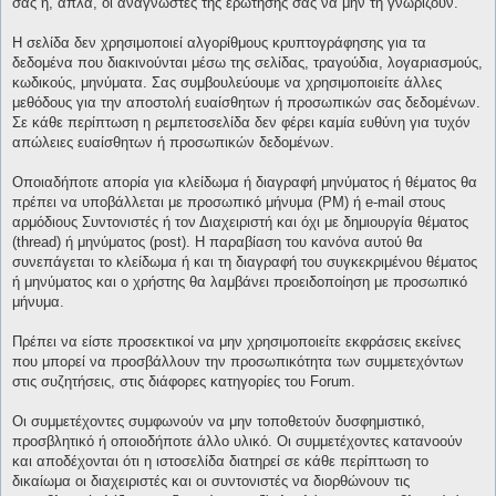
σας ή, απλά, οι αναγνώστες της ερώτησής σας να μην τη γνωρίζουν.
Η σελίδα δεν χρησιμοποιεί αλγορίθμους κρυπτογράφησης για τα
δεδομένα που διακινούνται μέσω της σελίδας, τραγούδια, λογαριασμούς,
κωδικούς, μηνύματα. Σας συμβουλεύουμε να χρησιμοποιείτε άλλες
μεθόδους για την αποστολή ευαίσθητων ή προσωπικών σας δεδομένων.
Σε κάθε περίπτωση η ρεμπετοσελίδα δεν φέρει καμία ευθύνη για τυχόν
απώλειες ευαίσθητων ή προσωπικών δεδομένων.
Οποιαδήποτε απορία για κλείδωμα ή διαγραφή μηνύματος ή θέματος θα
πρέπει να υποβάλλεται με προσωπικό μήνυμα (PM) ή e-mail στους
αρμόδιους Συντονιστές ή τον Διαχειριστή και όχι με δημιουργία θέματος
(thread) ή μηνύματος (post). Η παραβίαση του κανόνα αυτού θα
συνεπάγεται το κλείδωμα ή και τη διαγραφή του συγκεκριμένου θέματος
ή μηνύματος και ο χρήστης θα λαμβάνει προειδοποίηση με προσωπικό
μήνυμα.
Πρέπει να είστε προσεκτικοί να μην χρησιμοποιείτε εκφράσεις εκείνες
που μπορεί να προσβάλλουν την προσωπικότητα των συμμετεχόντων
στις συζητήσεις, στις διάφορες κατηγορίες του Forum.
Οι συμμετέχοντες συμφωνούν να μην τοποθετούν δυσφημιστικό,
προσβλητικό ή οποιοδήποτε άλλο υλικό. Οι συμμετέχοντες κατανοούν
και αποδέχονται ότι η ιστοσελίδα διατηρεί σε κάθε περίπτωση το
δικαίωμα οι διαχειριστές και οι συντονιστές να διορθώνουν τις