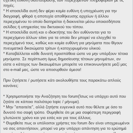
σχετική ευθύνη διασταύρωσης των παρεχομένων πληροφοριών με τις
πηγές.
* H ιστοσελίδα αυτή δεν φέρει καμία ευθύνη ή υποχρέωση για την
διαγραφή, φθορά η αποτυχία αποθήκευσης αρχείων ή άλλου
περιεχομένου το οποίο διατηρείται ή διακινείται μέσω οποιασδήποτε
σελίδας ή υπηρεσίας του δικτυακού του τόπου.
* H ιστοσελίδα αυτή και ο ιδιοκτήτης του δεν ευθύνονται για το
περιεχόμενο άλλων sites για τα οποία δεν μπορεί να ελεγχθεί το
περιεχόμενό τους, καθώς και καμία ευθύνη για μηνύματα που θίγουν
πνευματικά δικαιώματα τρίτων ή κατοχυρωμένου υλικού.
* Καταβάλλεται κάθε δυνατή προσπάθεια ώστε να μην υπάρξουν τέτοια
μηνύματα. Σε περίπτωση όμως δημοσίευσης τέτοιων μηνυμάτων, αν
είστε ο κάτοχος των δικαιωμάτων μπορείτε να επικοινωνήσετε μαζί μας
στο e-mail μας, ώστε να αποσυρθούν άμεσα!
Πριν ζητήσετε / ρωτήσετε κάτι ακολουθήστε τους παρακάτω απλούς
κανόνες:
* Χρησιμοποιήστε την Αναζήτηση του forum(Ίσως να υπάρχει αυτό που
ζητάτε σε κάποιο παλιότερο topic / μήνυμα).
* Μην "απαιτείτε", αλλά ζητήστε ευγενικά αυτό που θέλετε με όσο το
δυνατό πιο σαφή τρόπο. Θυμηθείτε ότι με μια σαφέστερη περιγραφή
γλυτώνετε χρόνο και για εσάς και για τους άλλους.
* Θυμηθείτε πως οι υπόλοιποι χρήστες του forum δεν είναι υποχρεωμένοι
να σας απαντήσουν, μπορεί να μην υπάρχει απάντηση για το ερώτημά