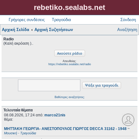
rebetiko.sealabs.net
Γρήγορες συνδέσεις
Τραγούδια
Σύνδεση
Αρχική Σελίδα
Αρχική Συζητήσεων
Αναζήτηση
Radio
(Καλή ακρόαση )..
Απευθείας:
https://rebetiko.sealabs.net/radio
Βαθύτερες αναζητήσεις;
Τελευταία θέματα
08.08.2026, 17:24
από:
marco21nis
θέμα:
ΜΗΤΤΑΚΗ ΓΕΩΡΓΙΑ- ΑΝΕΣΤΟΠΟΥΛΟΣ ΓΙΩΡΓΟΣ DECCA 31162 - 1948
~
Μουσική - Τραγούδια