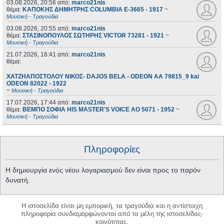
03.08.2026, 20:56
από:
marco21nis
θέμα:
ΚΑΠΟΚΗΣ ΔΗΜΗΤΡΗΣ COLUMBIA E-3665 - 1917
~
Μουσική - Τραγούδια
03.08.2026, 20:55
από:
marco21nis
θέμα:
ΣΤΑΣΙΝΟΠΟΥΛΟΣ ΣΩΤΗΡΗΣ VICTOR 73281 - 1921
~
Μουσική - Τραγούδια
21.07.2026, 16:41
από:
marco21nis
θέμα:
ΧΑΤΖΗΑΠΟΣΤΟΛΟΥ ΝΙΚΟΣ- DAJOS BELA - ODEON AA 79815_9 kai
ODEON 82022 - 1922
~
Μουσική - Τραγούδια
17.07.2026, 17:44
από:
marco21nis
θέμα:
ΒΕΜΠΟ ΣΟΦΙΑ HIS MASTER'S VOICE AO 5071 - 1952
~
Μουσική - Τραγούδια
Πληροφορίες
Η δημιουργία ενός νέου λογαριασμού δεν είναι προς το παρόν
δυνατή.
Η ιστοσελίδα είναι μη εμπορική, τα τραγούδια και η αντίστοιχη
πληροφορία συνδιαμορφώνονται από τα μέλη της ιστοσελίδας-
κοινότητας.