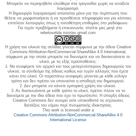
Μπορείτε να περιηγηθείτε ελεύθερα στα τραγούδια χωρίς να ανοίξετε
λογαριασμό.
Η δημιουργία λογαριασμού απαιτείται μόνο για την περίπτωση που
θέλετε να μορφοποιήσετε ή να προσθέσετε πληροφορία και για κάποιες
επιπλέον λειτουργίες όπως η τοποθέτηση επιθυμίας στο ραδιόφωνο.
Για τυχόν προβλήματα ή επικοινωνία, στείλτε μας μεηλ στο
rebetoselida παπάκι gmail.com
Η χρήση του υλικού της σελίδας γίνεται σύμφωνα με την άδεια Creative
Commons Attribution-NonCommercial-ShareAlike 4.0 International,
σύμφωνα με την οποία μπορείτε να διανείμετε και να διασκευάσετε το
υλικό, με τις εξής προϋποθέσεις:
1. Να αναφέρετε τον αρχικό και τους μεταγενέστερους δημιουργούς του
υλικού, το σύνδεσμο της άδειας καθώς και τυχόν αλλαγές που έχετε
κάνει στο υλικό. Οι παραπάνω αναφορές γίνονται με κάθε εύλογο
τρόπο και δεν πρέπει να υπονοείται η αποδοχή του δημιουργού.
2. Δεν μπορείτε να κάνετε εμπορική χρήση του υλικού.
3. Αν διασκευάσετε με κάθε τρόπο το υλικό, πρέπει πλέον να το
διανείμετε με την ίδια άδεια που έχει το πρωτότυπο. Η ύπαρξη άδειας
Creative Commons δεν αναιρεί ούτε υποκαθιστά τις ισχύουσες
διατάξεις του νόμου περί πνευματικής ιδιοκτησίας.
This work is licensed under a
Creative Commons Attribution-NonCommercial-ShareAlike 4.0
International License
.