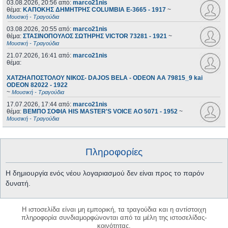
03.08.2026, 20:56
από:
marco21nis
θέμα:
ΚΑΠΟΚΗΣ ΔΗΜΗΤΡΗΣ COLUMBIA E-3665 - 1917
~
Μουσική - Τραγούδια
03.08.2026, 20:55
από:
marco21nis
θέμα:
ΣΤΑΣΙΝΟΠΟΥΛΟΣ ΣΩΤΗΡΗΣ VICTOR 73281 - 1921
~
Μουσική - Τραγούδια
21.07.2026, 16:41
από:
marco21nis
θέμα:
ΧΑΤΖΗΑΠΟΣΤΟΛΟΥ ΝΙΚΟΣ- DAJOS BELA - ODEON AA 79815_9 kai
ODEON 82022 - 1922
~
Μουσική - Τραγούδια
17.07.2026, 17:44
από:
marco21nis
θέμα:
ΒΕΜΠΟ ΣΟΦΙΑ HIS MASTER'S VOICE AO 5071 - 1952
~
Μουσική - Τραγούδια
Πληροφορίες
Η δημιουργία ενός νέου λογαριασμού δεν είναι προς το παρόν
δυνατή.
Η ιστοσελίδα είναι μη εμπορική, τα τραγούδια και η αντίστοιχη
πληροφορία συνδιαμορφώνονται από τα μέλη της ιστοσελίδας-
κοινότητας.