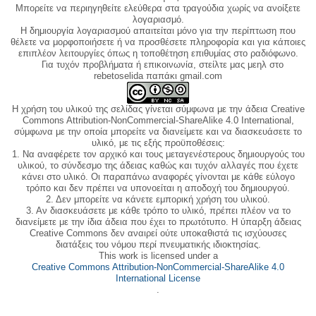
Μπορείτε να περιηγηθείτε ελεύθερα στα τραγούδια χωρίς να ανοίξετε
λογαριασμό.
Η δημιουργία λογαριασμού απαιτείται μόνο για την περίπτωση που
θέλετε να μορφοποιήσετε ή να προσθέσετε πληροφορία και για κάποιες
επιπλέον λειτουργίες όπως η τοποθέτηση επιθυμίας στο ραδιόφωνο.
Για τυχόν προβλήματα ή επικοινωνία, στείλτε μας μεηλ στο
rebetoselida παπάκι gmail.com
Η χρήση του υλικού της σελίδας γίνεται σύμφωνα με την άδεια Creative
Commons Attribution-NonCommercial-ShareAlike 4.0 International,
σύμφωνα με την οποία μπορείτε να διανείμετε και να διασκευάσετε το
υλικό, με τις εξής προϋποθέσεις:
1. Να αναφέρετε τον αρχικό και τους μεταγενέστερους δημιουργούς του
υλικού, το σύνδεσμο της άδειας καθώς και τυχόν αλλαγές που έχετε
κάνει στο υλικό. Οι παραπάνω αναφορές γίνονται με κάθε εύλογο
τρόπο και δεν πρέπει να υπονοείται η αποδοχή του δημιουργού.
2. Δεν μπορείτε να κάνετε εμπορική χρήση του υλικού.
3. Αν διασκευάσετε με κάθε τρόπο το υλικό, πρέπει πλέον να το
διανείμετε με την ίδια άδεια που έχει το πρωτότυπο. Η ύπαρξη άδειας
Creative Commons δεν αναιρεί ούτε υποκαθιστά τις ισχύουσες
διατάξεις του νόμου περί πνευματικής ιδιοκτησίας.
This work is licensed under a
Creative Commons Attribution-NonCommercial-ShareAlike 4.0
International License
.