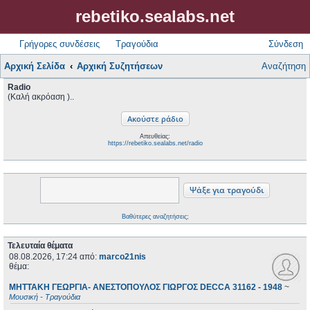
rebetiko.sealabs.net
Γρήγορες συνδέσεις
Τραγούδια
Σύνδεση
Αρχική Σελίδα
Αρχική Συζητήσεων
Αναζήτηση
Radio
(Καλή ακρόαση )..
Απευθείας:
https://rebetiko.sealabs.net/radio
Βαθύτερες αναζητήσεις;
Τελευταία θέματα
08.08.2026, 17:24
από:
marco21nis
θέμα:
ΜΗΤΤΑΚΗ ΓΕΩΡΓΙΑ- ΑΝΕΣΤΟΠΟΥΛΟΣ ΓΙΩΡΓΟΣ DECCA 31162 - 1948
~
Μουσική - Τραγούδια