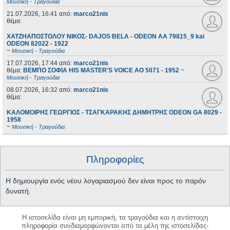
Μουσική - Τραγούδια
21.07.2026, 16:41
από:
marco21nis
θέμα:
ΧΑΤΖΗΑΠΟΣΤΟΛΟΥ ΝΙΚΟΣ- DAJOS BELA - ODEON AA 79815_9 kai
ODEON 82022 - 1922
~
Μουσική - Τραγούδια
17.07.2026, 17:44
από:
marco21nis
θέμα:
ΒΕΜΠΟ ΣΟΦΙΑ HIS MASTER'S VOICE AO 5071 - 1952
~
Μουσική - Τραγούδια
08.07.2026, 16:32
από:
marco21nis
θέμα:
ΚΑΛΟΜΟΙΡΗΣ ΓΕΩΡΓΙΟΣ - ΤΣΑΓΚΑΡΑΚΗΣ ΔΗΜΗΤΡΗΣ ODEON GA 8029 -
1958
~
Μουσική - Τραγούδια
Πληροφορίες
Η δημιουργία ενός νέου λογαριασμού δεν είναι προς το παρόν
δυνατή.
Η ιστοσελίδα είναι μη εμπορική, τα τραγούδια και η αντίστοιχη
πληροφορία συνδιαμορφώνονται από τα μέλη της ιστοσελίδας-