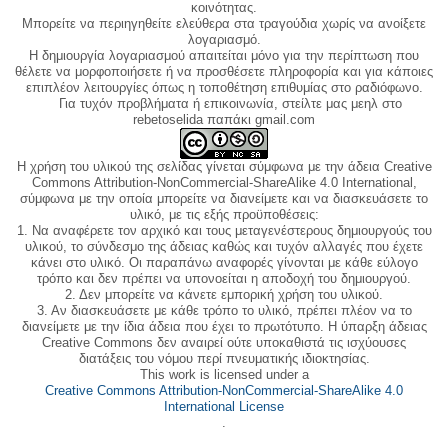
κοινότητας.
Μπορείτε να περιηγηθείτε ελεύθερα στα τραγούδια χωρίς να ανοίξετε
λογαριασμό.
Η δημιουργία λογαριασμού απαιτείται μόνο για την περίπτωση που
θέλετε να μορφοποιήσετε ή να προσθέσετε πληροφορία και για κάποιες
επιπλέον λειτουργίες όπως η τοποθέτηση επιθυμίας στο ραδιόφωνο.
Για τυχόν προβλήματα ή επικοινωνία, στείλτε μας μεηλ στο
rebetoselida παπάκι gmail.com
Η χρήση του υλικού της σελίδας γίνεται σύμφωνα με την άδεια Creative
Commons Attribution-NonCommercial-ShareAlike 4.0 International,
σύμφωνα με την οποία μπορείτε να διανείμετε και να διασκευάσετε το
υλικό, με τις εξής προϋποθέσεις:
1. Να αναφέρετε τον αρχικό και τους μεταγενέστερους δημιουργούς του
υλικού, το σύνδεσμο της άδειας καθώς και τυχόν αλλαγές που έχετε
κάνει στο υλικό. Οι παραπάνω αναφορές γίνονται με κάθε εύλογο
τρόπο και δεν πρέπει να υπονοείται η αποδοχή του δημιουργού.
2. Δεν μπορείτε να κάνετε εμπορική χρήση του υλικού.
3. Αν διασκευάσετε με κάθε τρόπο το υλικό, πρέπει πλέον να το
διανείμετε με την ίδια άδεια που έχει το πρωτότυπο. Η ύπαρξη άδειας
Creative Commons δεν αναιρεί ούτε υποκαθιστά τις ισχύουσες
διατάξεις του νόμου περί πνευματικής ιδιοκτησίας.
This work is licensed under a
Creative Commons Attribution-NonCommercial-ShareAlike 4.0
International License
.