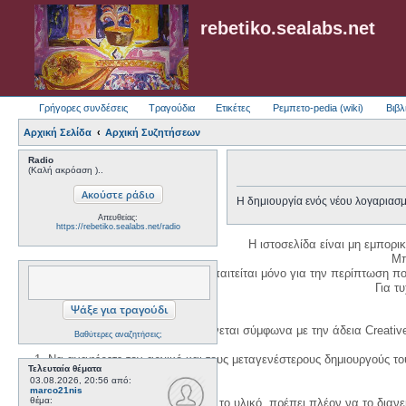
rebetiko.sealabs.net
Γρήγορες συνδέσεις
Τραγούδια
Ετικέτες
Ρεμπετο-pedia (wiki)
Βιβλ
Αρχική Σελίδα
Αρχική Συζητήσεων
Radio
(Καλή ακρόαση )..
Η δημιουργία ενός νέου λογαριασμ
Απευθείας:
https://rebetiko.sealabs.net/radio
Η ιστοσελίδα είναι μη εμπορι
Μπ
Η δημιουργία λογαριασμού απαιτείται μόνο για την περίπτωση π
Για τυχ
Η χρήση του υλικού της σελίδας γίνεται σύμφωνα με την άδεια Creativ
Βαθύτερες αναζητήσεις;
1. Να αναφέρετε τον αρχικό και τους μεταγενέστερους δημιουργούς τ
Τελευταία θέματα
03.08.2026, 20:56
από:
marco21nis
θέμα:
3. Αν διασκευάσετε με κάθε τρόπο το υλικό, πρέπει πλέον να το διανε