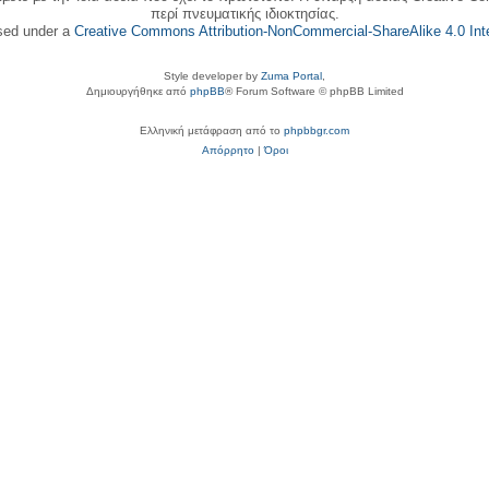
περί πνευματικής ιδιοκτησίας.
nsed under a
Creative Commons Attribution-NonCommercial-ShareAlike 4.0 Inte
Style developer by
Zuma Portal
,
Δημιουργήθηκε από
phpBB
® Forum Software © phpBB Limited
Ελληνική μετάφραση από το
phpbbgr.com
Απόρρητο
|
Όροι