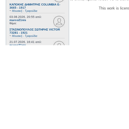
ΚΑΠΟΚΗΣ ΔΗΜΗΤΡΗΣ COLUMBIA E-
3665 - 1917
This work is lice
~
Μουσική - Τραγούδια
03.08.2026, 20:55
από:
marco21nis
θέμα:
ΣΤΑΣΙΝΟΠΟΥΛΟΣ ΣΩΤΗΡΗΣ VICTOR
73281 - 1921
~
Μουσική - Τραγούδια
21.07.2026, 16:41
από:
marco21nis
θέμα:
ΧΑΤΖΗΑΠΟΣΤΟΛΟΥ ΝΙΚΟΣ- DAJOS
BELA - ODEON AA 79815_9 kai ODEON
82022 - 1922
~
Μουσική - Τραγούδια
17.07.2026, 17:44
από:
marco21nis
θέμα:
ΒΕΜΠΟ ΣΟΦΙΑ HIS MASTER'S VOICE
AO 5071 - 1952
~
Μουσική - Τραγούδια
08.07.2026, 16:32
από:
marco21nis
θέμα:
ΚΑΛΟΜΟΙΡΗΣ ΓΕΩΡΓΙΟΣ -
ΤΣΑΓΚΑΡΑΚΗΣ ΔΗΜΗΤΡΗΣ ODEON GA
8029 - 1958
~
Μουσική - Τραγούδια