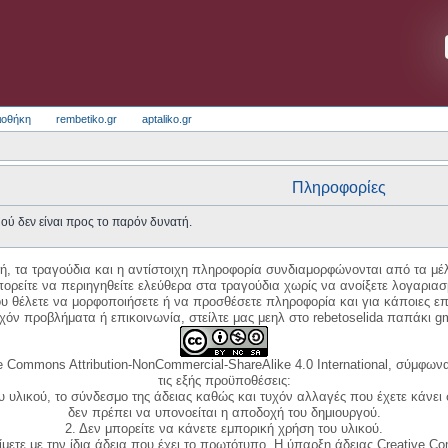
ιοθήκη
rembetiko.gr
aptaliko.gr
Πληροφορίες
ού δεν είναι προς το παρόν δυνατή.
κή, τα τραγούδια και η αντίστοιχη πληροφορία συνδιαμορφώνονται από τα μέλ
ορείτε να περιηγηθείτε ελεύθερα στα τραγούδια χωρίς να ανοίξετε λογαριασ
ου θέλετε να μορφοποιήσετε ή να προσθέσετε πληροφορία και για κάποιες επ
όν προβλήματα ή επικοινωνία, στείλτε μας μεηλ στο rebetoselida παπάκι g
e Commons Attribution-NonCommercial-ShareAlike 4.0 International, σύμφωνα 
τις εξής προϋποθέσεις:
ου υλικού, το σύνδεσμο της άδειας καθώς και τυχόν αλλαγές που έχετε κάνει
δεν πρέπει να υπονοείται η αποδοχή του δημιουργού.
2. Δεν μπορείτε να κάνετε εμπορική χρήση του υλικού.
ίμετε με την ίδια άδεια που έχει το πρωτότυπο. Η ύπαρξη άδειας Creative C