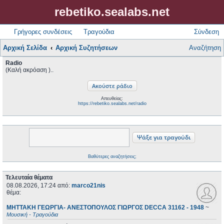
rebetiko.sealabs.net
Γρήγορες συνδέσεις
Τραγούδια
Σύνδεση
Αρχική Σελίδα
Αρχική Συζητήσεων
Αναζήτηση
Radio
(Καλή ακρόαση )..
Απευθείας:
https://rebetiko.sealabs.net/radio
Βαθύτερες αναζητήσεις;
Τελευταία θέματα
08.08.2026, 17:24
από:
marco21nis
θέμα:
ΜΗΤΤΑΚΗ ΓΕΩΡΓΙΑ- ΑΝΕΣΤΟΠΟΥΛΟΣ ΓΙΩΡΓΟΣ DECCA 31162 - 1948
~
Μουσική - Τραγούδια