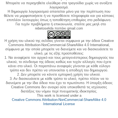
Μπορείτε να περιηγηθείτε ελεύθερα στα τραγούδια χωρίς να ανοίξετε
λογαριασμό.
Η δημιουργία λογαριασμού απαιτείται μόνο για την περίπτωση που
θέλετε να μορφοποιήσετε ή να προσθέσετε πληροφορία και για κάποιες
επιπλέον λειτουργίες όπως η τοποθέτηση επιθυμίας στο ραδιόφωνο.
Για τυχόν προβλήματα ή επικοινωνία, στείλτε μας μεηλ στο
rebetoselida παπάκι gmail.com
Η χρήση του υλικού της σελίδας γίνεται σύμφωνα με την άδεια Creative
Commons Attribution-NonCommercial-ShareAlike 4.0 International,
σύμφωνα με την οποία μπορείτε να διανείμετε και να διασκευάσετε το
υλικό, με τις εξής προϋποθέσεις:
1. Να αναφέρετε τον αρχικό και τους μεταγενέστερους δημιουργούς του
υλικού, το σύνδεσμο της άδειας καθώς και τυχόν αλλαγές που έχετε
κάνει στο υλικό. Οι παραπάνω αναφορές γίνονται με κάθε εύλογο
τρόπο και δεν πρέπει να υπονοείται η αποδοχή του δημιουργού.
2. Δεν μπορείτε να κάνετε εμπορική χρήση του υλικού.
3. Αν διασκευάσετε με κάθε τρόπο το υλικό, πρέπει πλέον να το
διανείμετε με την ίδια άδεια που έχει το πρωτότυπο. Η ύπαρξη άδειας
Creative Commons δεν αναιρεί ούτε υποκαθιστά τις ισχύουσες
διατάξεις του νόμου περί πνευματικής ιδιοκτησίας.
This work is licensed under a
Creative Commons Attribution-NonCommercial-ShareAlike 4.0
International License
.