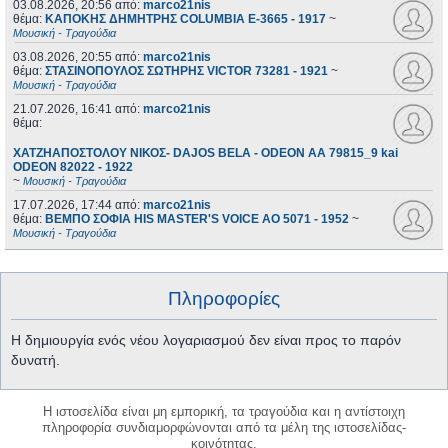
03.08.2026, 20:56
από:
marco21nis
θέμα:
ΚΑΠΟΚΗΣ ΔΗΜΗΤΡΗΣ COLUMBIA E-3665 - 1917
~
Μουσική - Τραγούδια
03.08.2026, 20:55
από:
marco21nis
θέμα:
ΣΤΑΣΙΝΟΠΟΥΛΟΣ ΣΩΤΗΡΗΣ VICTOR 73281 - 1921
~
Μουσική - Τραγούδια
21.07.2026, 16:41
από:
marco21nis
θέμα:
ΧΑΤΖΗΑΠΟΣΤΟΛΟΥ ΝΙΚΟΣ- DAJOS BELA - ODEON AA 79815_9 kai
ODEON 82022 - 1922
~
Μουσική - Τραγούδια
17.07.2026, 17:44
από:
marco21nis
θέμα:
ΒΕΜΠΟ ΣΟΦΙΑ HIS MASTER'S VOICE AO 5071 - 1952
~
Μουσική - Τραγούδια
Πληροφορίες
Η δημιουργία ενός νέου λογαριασμού δεν είναι προς το παρόν
δυνατή.
Η ιστοσελίδα είναι μη εμπορική, τα τραγούδια και η αντίστοιχη
πληροφορία συνδιαμορφώνονται από τα μέλη της ιστοσελίδας-
κοινότητας.