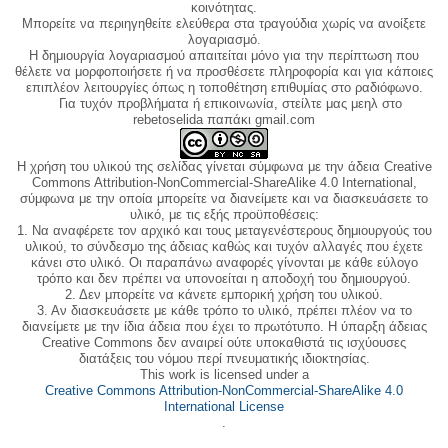
κοινότητας.
Μπορείτε να περιηγηθείτε ελεύθερα στα τραγούδια χωρίς να ανοίξετε
λογαριασμό.
Η δημιουργία λογαριασμού απαιτείται μόνο για την περίπτωση που
θέλετε να μορφοποιήσετε ή να προσθέσετε πληροφορία και για κάποιες
επιπλέον λειτουργίες όπως η τοποθέτηση επιθυμίας στο ραδιόφωνο.
Για τυχόν προβλήματα ή επικοινωνία, στείλτε μας μεηλ στο
rebetoselida παπάκι gmail.com
Η χρήση του υλικού της σελίδας γίνεται σύμφωνα με την άδεια Creative
Commons Attribution-NonCommercial-ShareAlike 4.0 International,
σύμφωνα με την οποία μπορείτε να διανείμετε και να διασκευάσετε το
υλικό, με τις εξής προϋποθέσεις:
1. Να αναφέρετε τον αρχικό και τους μεταγενέστερους δημιουργούς του
υλικού, το σύνδεσμο της άδειας καθώς και τυχόν αλλαγές που έχετε
κάνει στο υλικό. Οι παραπάνω αναφορές γίνονται με κάθε εύλογο
τρόπο και δεν πρέπει να υπονοείται η αποδοχή του δημιουργού.
2. Δεν μπορείτε να κάνετε εμπορική χρήση του υλικού.
3. Αν διασκευάσετε με κάθε τρόπο το υλικό, πρέπει πλέον να το
διανείμετε με την ίδια άδεια που έχει το πρωτότυπο. Η ύπαρξη άδειας
Creative Commons δεν αναιρεί ούτε υποκαθιστά τις ισχύουσες
διατάξεις του νόμου περί πνευματικής ιδιοκτησίας.
This work is licensed under a
Creative Commons Attribution-NonCommercial-ShareAlike 4.0
International License
.