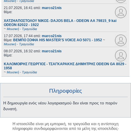
Μουσική - Τραγούδια
21.07.2026, 16:41
από:
marco21nis
θέμα:
ΧΑΤΖΗΑΠΟΣΤΟΛΟΥ ΝΙΚΟΣ- DAJOS BELA - ODEON AA 79815_9 kai
ODEON 82022 - 1922
~
Μουσική - Τραγούδια
17.07.2026, 17:44
από:
marco21nis
θέμα:
ΒΕΜΠΟ ΣΟΦΙΑ HIS MASTER'S VOICE AO 5071 - 1952
~
Μουσική - Τραγούδια
08.07.2026, 16:32
από:
marco21nis
θέμα:
ΚΑΛΟΜΟΙΡΗΣ ΓΕΩΡΓΙΟΣ - ΤΣΑΓΚΑΡΑΚΗΣ ΔΗΜΗΤΡΗΣ ODEON GA 8029 -
1958
~
Μουσική - Τραγούδια
Πληροφορίες
Η δημιουργία ενός νέου λογαριασμού δεν είναι προς το παρόν
δυνατή.
Η ιστοσελίδα είναι μη εμπορική, τα τραγούδια και η αντίστοιχη
πληροφορία συνδιαμορφώνονται από τα μέλη της ιστοσελίδας-